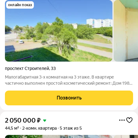
онлайн показ
проспект Строителей
,
33
Малогабаритная 3-х комнатная на 3 этаже. В квартире
частично выполнен простой косметический ремонт: Дом 1980
года постройки. Установлены натяжные потолки в зале и
комнатах, напольное покрытие линолеум и ковролин, все окна
Позвонить
из ПВХ профиля, выходят на
2 050 000
₽
44,5 м²
2-комн. квартира
5 этаж из 5