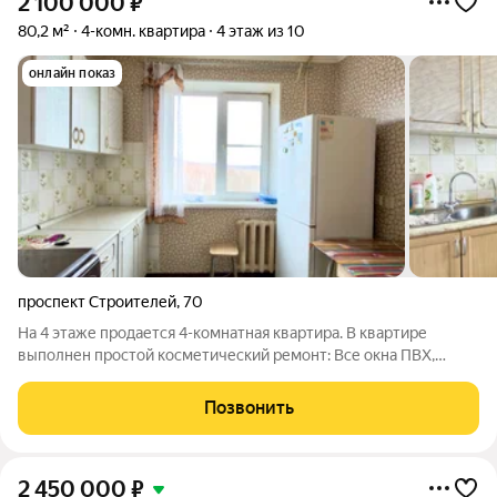
2 100 000
₽
80,2 м²
4-комн. квартира
4 этаж из 10
онлайн показ
проспект Строителей
,
70
На 4 этаже продается 4-комнатная квартира. В квартире
выполнен простой косметический ремонт: Все окна ПВХ,
входная дверь металлическая (Медведь), один балкон
застеклен аллюминиевыми рамами купе, есть угловая лоджия
Позвонить
(не застеклена), напольное
2 450 000
₽