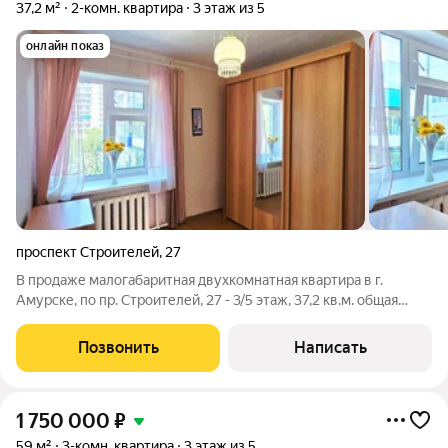
37,2 м²
2-комн. квартира
3 этаж из 5
онлайн показ
проспект Строителей
,
27
В продаже малогабаритная двухкомнатная квартира в г.
Амурске, по пр. Строителей, 27 - 3/5 этаж, 37,2 кв.м. общая
площадь - пластиковые окна (вид на две стороны дома) -
застеклённый балкон (с внутренней отделкой) - сантехника в
Позвонить
Написать
рабочем состоянии,
1 750 000
₽
59 м²
3-комн. квартира
3 этаж из 5