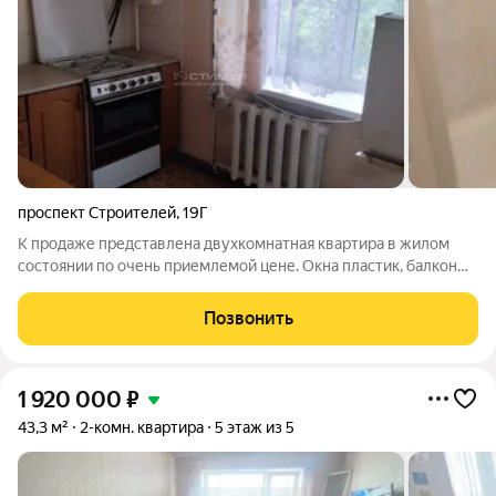
проспект Строителей
,
19Г
К продаже представлена двухкомнатная квартира в жилом
состоянии по очень приемлемой цене. Окна пластик, балкон
застеклен. Чистый двор, ухоженный подъезд,
доброжелательные соседи. Вблизи дома находится школа,
Позвонить
детсад, больница, магазины. В шаговой
1 920 000
₽
43,3 м²
2-комн. квартира
5 этаж из 5