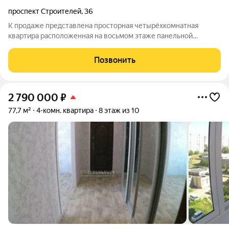
проспект Строителей
,
36
К продаже представлена просторная четырёхкомнатная
квартира расположенная на восьмом этаже панельной
десятиэтажки. В квартире выполнен косметический ремонт,
установлены приборы учёта. Линолиум, пластиковые
Позвонить
стеклопакеты, балкон и лоджия остеклены.
2 790 000
₽
77,7 м²
4-комн. квартира
8 этаж из 10