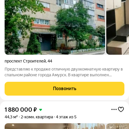
проспект Строителей
,
44
Представляю к продаже отличную двухкомнатную квартиру в
спальном районе города Амурск. В квартире выполнен
косметический ремонт, установлены пластиковые
стеклопакеты, балкон остеклен. Квартира полностью
Позвонить
мебелирована, что принесет дополнительный
1 880 000
₽
44,3 м²
2-комн. квартира
4 этаж из 5