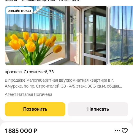
онлайн показ
проспект Строителей
,
33
В продаже малогабаритная двухкомнатная квартира в г.
Амурске, по пр. Строителей, 33 - 4/5 этаж, 36,5 кв.м. общая
площадь - пластиковые окна (на две стороны дома) -
Агент Наталья Логачёва
застеклённый балкон с внутренней отделкой (встроенная
ниша и вешала) - раздельные
Позвонить
Написать
1 885 000
₽