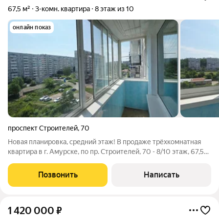
67,5 м²
3-комн. квартира
8 этаж из 10
онлайн показ
проспект Строителей
,
70
Новая планировка, средний этаж! В продаже трёхкомнатная
квартира в г. Амурске, по пр. Строителей, 70 - 8/10 этаж, 67,5
кв.м. общая площадь, 8,9 (!) кв.м. кухня - пластиковые окна (на
две стороны дома) - застеклённый балкон с внутренней
Позвонить
Написать
отделкой
1 420 000
₽