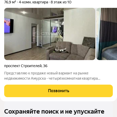
76,9 м²
4-комн. квартира
8 этаж из 10
проспект Строителей
,
36
Представляю к продаже новый вариант на рынке
недвижимости Амурска - четырёхкомнатная квартира
площадью 76, 9 м2, расположенная на 8 этаже панельной
десятиэтажки. Объект находится в спальном районе города с
Позвонить
развитой инфраструктурой - школа, детский
Сохраняйте поиск и не упускайте