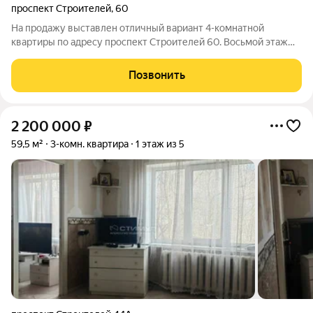
проспект Строителей
,
60
На продажу выставлен отличный вариант 4-комнатной
квартиры по адресу проспект Строителей 60. Восьмой этаж
десятиэтажного панельного дома улучшенной планировки.
Общая площадь квартиры составляет 77,7 кв.м. кухня 9 кв.м.
Позвонить
Выполнен свежий капитальный
2 200 000
₽
59,5 м²
3-комн. квартира
1 этаж из 5