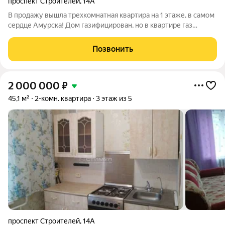
проспект Строителей
,
14А
В продажу вышла трехкомнатная квартира на 1 этаже, в самом
сердце Амурска! Дом газифицирован, но в квартире газ
отключен. Во всей квартире натянуты потолки Счетчики ГВС,
ХВС. Окна пластиковые. В нескольких минутах от дома
Позвонить
располагаются: Средняя школа
2 000 000
₽
45,1 м²
2-комн. квартира
3 этаж из 5
проспект Строителей
,
14А