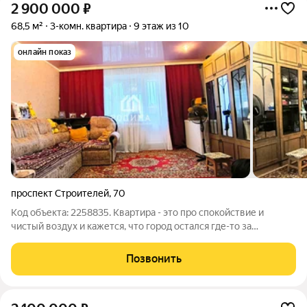
2 900 000
₽
68,5 м²
3-комн. квартира
9 этаж из 10
онлайн показ
проспект Строителей
,
70
Код объекта: 2258835. Квартира - это про спокойствие и
чистый воздух и кажется, что город остался где-то за
горизонтом. при этом вся нужная инфраструктура в двух
шагах: школа, детский сад, магазины. Внутри - чисто, сделан
Позвонить
косметический ремонт: можно