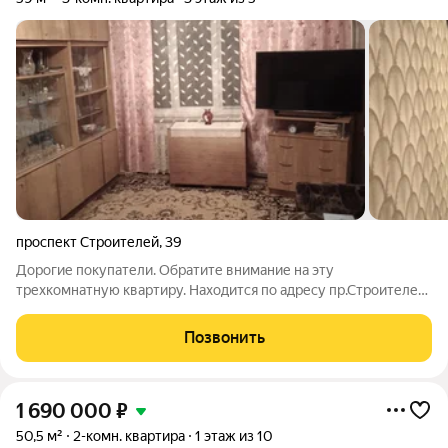
проспект Строителей
,
39
Дорогие покупатели. Обратите внимание на эту
трехкомнатную квартиру. Находится по адресу пр.Строителей
39, на 3 этаже в пятиэтажном доме. Общая площадь 59 м2. В
квартире тепло и уютно. Установлены пластиковые окна,
Позвонить
балкон застеклен ,с внутренней
1 690 000
₽
50,5 м²
2-комн. квартира
1 этаж из 10