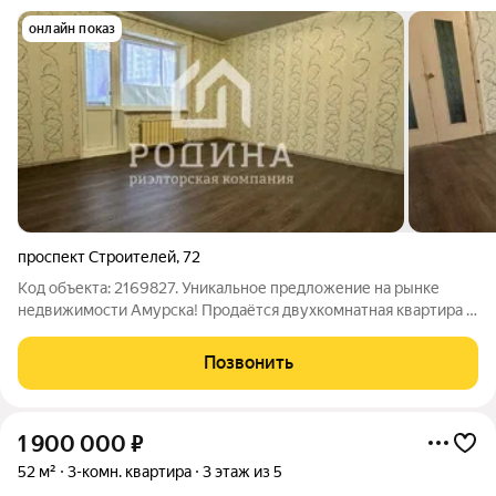
онлайн показ
проспект Строителей
,
72
Код объекта: 2169827. Уникальное предложение на рынке
недвижимости Амурска! Продаётся двухкомнатная квартира в
панельном доме 1988 года постройки по адресу: проспект
Строителей, 72. Квартира общей площадью 50,5 кв. м
Позвонить
расположена на первом этаже
1 900 000
₽
52 м²
3-комн. квартира
3 этаж из 5