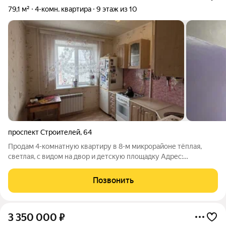
79,1 м²
4-комн. квартира
9 этаж из 10
проспект Строителей
,
64
Продам 4-комнатную квартиру в 8-м микрорайоне тёплая,
светлая, с видом на двор и детскую площадку Адрес:
Хабаровский край, г. Амурск, пр. Строителей, д. 64 Площадь:
79,1 м (жилая 62 м, кухня 9 м) Этаж : 9 / 10 Планировка: 4
Позвонить
раздельные комнаты
3 350 000
₽