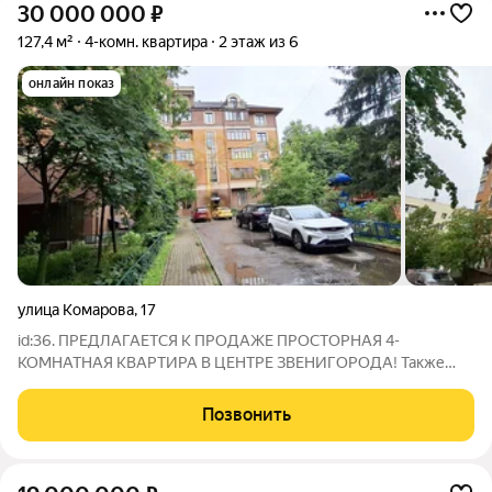
30 000 000
₽
127,4 м²
4-комн. квартира
2 этаж из 6
онлайн показ
улица Комарова
,
17
id:36. ПРЕДЛАГАЕТСЯ К ПРОДАЖЕ ПРОСТОРНАЯ 4-
КОМНАТНАЯ КВАРТИРА В ЦЕНТРЕ ЗВЕНИГОРОДА! Также
рассматривается обмен на однокомнатную квартиру на Юге
или Юго-Западе Москвы. Это квартира для тех, кто ценит
Позвонить
пространство, качество строительства и комфорт