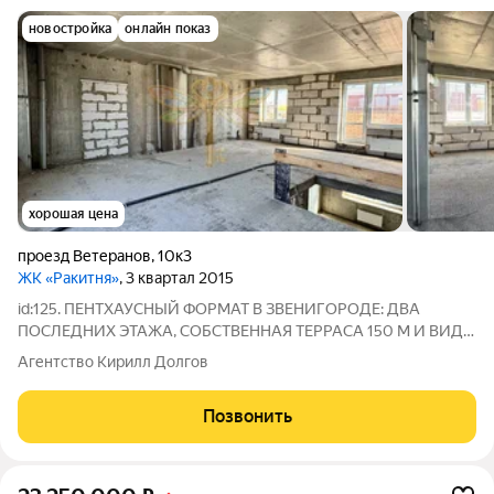
новостройка
онлайн показ
хорошая цена
проезд Ветеранов
,
10к3
ЖК «Ракитня»
, 3 квартал 2015
id:125. ПЕНТХАУСНЫЙ ФОРМАТ В ЗВЕНИГОРОДЕ: ДВА
ПОСЛЕДНИХ ЭТАЖА, СОБСТВЕННАЯ ТЕРРАСА 150 М И ВИД
НА ЛЕС Московская область, г. Звенигород, мкр. Ракитня,
Агентство Кирилл Долгов
проезд Ветеранов, д. 10, корп. 3 В продаже действительно
редкий объект двухуровневая квартира
Позвонить