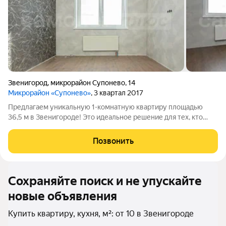
Звенигород
,
микрорайон Супонево
,
14
Микрорайон «Супонево»
, 3 квартал 2017
Предлагаем уникальную 1-комнатную квартиру площадью
36,5 м в Звенигороде! Это идеальное решение для тех, кто
ценит комфорт, спокойствие и развитую инфраструктуру.
Преимущества:Подходит для ипотеки и материнского
Позвонить
капитала Без обременений! 1 взрослый
Сохраняйте поиск и не упускайте
новые объявления
Купить квартиру, кухня, м²: от 10 в Звенигороде