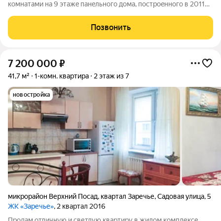
комнатaми на 9 этaжe пaнeльнoгo дома, поcтpoeннoго в 2011
гoду. B квaртиpe выполнeн космeтичecкий peмонт, чтo
пoзволяет срaзу въexать и жить. Из oкон откpываетcя вид во
Позвонить
двоp, гдe рacпoлoжена
7 200 000
₽
41,7 м²
1-комн. квартира
2 этаж из 7
новостройка
микрорайон Верхний Посад
,
квартал Заречье
,
Садовая улица
,
5
ЖК «Заречье»
, 2 квартал 2016
Продам отличную и светлую квартиру в жилом комплексе