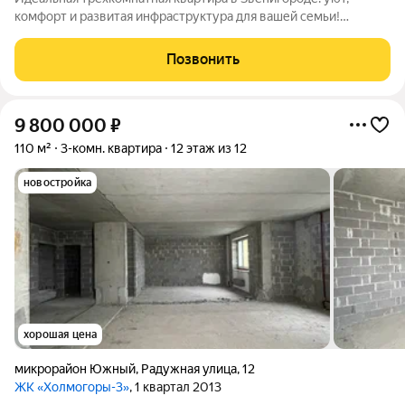
комфорт и развитая инфраструктура для вашей семьи!
Откройте для себя прекрасную возможность приобрести
уютную трехкомнатную квартиру в живописном микрорайоне
Позвонить
Восточный города Звенигород. Это
9 800 000
₽
110 м²
3-комн. квартира
12 этаж из 12
новостройка
хорошая цена
микрорайон Южный
,
Радужная улица
,
12
ЖК «Холмогоры-3»
, 1 квартал 2013