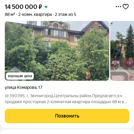
14 500 000
₽
88 м²
2-комн. квартира
2 этаж из 5
хорошая цена
улица Комарова
,
17
Id 390395. г. Звенигород.Центральны район.Предлагается к
продаже просторная 2-комнатная квартира площадью 88 м в
кирпичном доме 2012 года постройки, расположенном в
историческом центре Звенигорода. Две большие просторные
Позвонить
отдельные комнаты,холл,