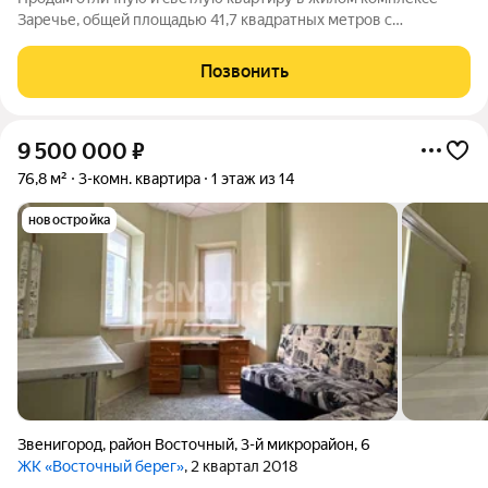
Заречье, общей площадью 41,7 квадратных метров с
современным евроремонтом, выполненным в спокойных
классических тонах из качественных материалов. Большое
Позвонить
кладовое помещение с системой хранения.
9 500 000
₽
76,8 м²
3-комн. квартира
1 этаж из 14
новостройка
Звенигород
,
район Восточный
,
3-й микрорайон
,
6
ЖК «Восточный берег»
, 2 квартал 2018