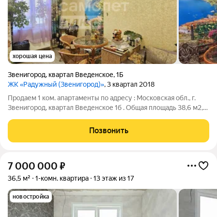
хорошая цена
Звенигород
,
квартал Введенское
,
1Б
ЖК «Радужный (Звенигород)»
, 3 квартал 2018
Продаем 1 ком. апартаменты по адресу : Московская обл., г.
Звенигород, квартал Введенское 1б . Общая площадь 38,6 м2,
кухня 10 м2, комната 17 м2. Высота потолков 3,40 м. Санузел
совмещённый. Окна выходят во двор, где располагаются
Позвонить
детская и
7 000 000
₽
36,5 м²
1-комн. квартира
13 этаж из 17
новостройка