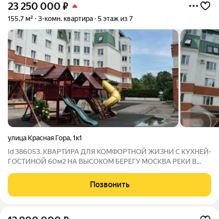
23 250 000
₽
155,7 м²
3-комн. квартира
5 этаж из 7
улица Красная Гора
,
1к1
Id 386053. КВАРТИРА ДЛЯ КОМФОРТНОЙ ЖИЗНИ С КУХНЕЙ-
ГОСТИНОЙ 60м2 НА ВЫСОКОМ БЕРЕГУ МОСКВА РЕКИ В
СОСНОВОМ БОРУ Квартира с великолепной планировкой:
кузня-гостиная 45+15м2 с эркером и четырьмя большими
Позвонить
окнами, две изолированные спальни, два санузла,