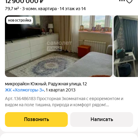
12 900 000
₽
79,7 м²
3-комн. квартира
14 этаж из 14
новостройка
микрорайон Южный
,
Радужная улица
,
12
ЖК «Холмогоры-3»
, 1 квартал 2013
Арт. 136486183 Просторная 3комнатная с евроремонтом и
видом на поле тишина, природа и комфорт рядом!
Представьте: вы просыпаетесь и видите из окна живописное
поле, дышите свежим воздухом, а до всех благ цивилизации
Позвонить
Написать
всего несколько минут пешком.