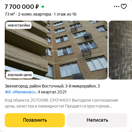
7 700 000
₽
73 м²
2-комн. квартира
1 этаж из 16
новостройка
хорошая цена
Звенигород
,
район Восточный
,
3-й микрорайон
,
3
ЖК «Малиново»
, 4 квартал 2021
Код объекта: 2070588. СРОЧНО!!! Выгодное соотношение
цены, качества и ликвидности! Продается просторная
двухкомнатная квартира в новом ЖК Малиново, Одинцовский
городской округ! Преимущества квартиры: - под отделку
Позвонить
Написать
твори сам - прекрасная