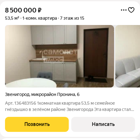
8 500 000
₽
53,5 м²
1-комн. квартира
7 этаж из 15
Звенигород
,
микрорайон Пронина
,
6
Арт. 136483156 1комнатная квартира 53,5 м семейное
гнёздышко в зелёном районе Звенигорода Эта квартира стала
местом силы: здесь росли дети, звучал смех, создавались
тёплые воспоминания. Теперь мы ищем для неё новых
Позвонить
Написать
заботливых хозяев, которые оценят