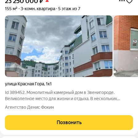
23 250 000
₽
155 м²
3-комн. квартира
5 этаж из 7
улица Красная Гора
,
1к1
Id 389452. Монолитный камерный дом в Звенигороде.
Великолепное место для жизни и отдыха. В нескольких
минутах ходьбы главная улица города с ее магазинами, кафе,
Агентство Денис Фокин
лавками и остановка автобуса до Москвы. С другой стороны
Москва река и сосновый бор.
Позвонить