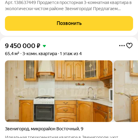
Арт. 138637449 Продается просторная 3-комнатная квартира в
экологически чистом районе Звенигорода! Предлагаем
вашему вниманию светлую и уютную квартиру общей
площадью 76,8 кв. м в одном из самых зеленых и спокойных
Позвонить
уголков города. Идеальное жилье для
9 450 000
₽
65,4 м²
3-комн. квартира
1 этаж из 4
Звенигород
,
микрорайон Восточный
,
9
Идеальная трехкомнатная квартира в Звенигороде: уют,