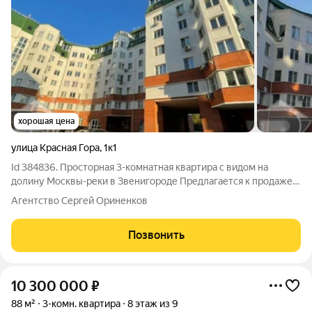
хорошая цена
улица Красная Гора
,
1к1
Id 384836. Просторная 3-комнатная квартира с видом на
долину Москвы-реки в Звенигороде Предлагается к продаже
просторная 3-комнатная квартира площадью 157 м в
Агентство Сергей Ориненков
монолитном доме 2008 года постройки, расположенном в
историческом центре Звенигорода.
Позвонить
10 300 000
₽
88 м²
3-комн. квартира
8 этаж из 9