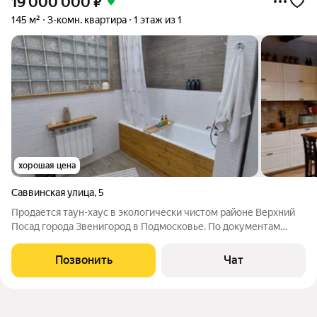
19 000 000
₽
145 м²
3-комн. квартира
1 этаж из 1
хорошая цена
Саввинская улица
,
5
Продается таун-хаус в экологически чистом районе Верхний
Посад города Звенигород в Подмосковье. По документам
квартира в мкд, общая площадь 84 кв.м., по факту 145 кв.м.
Организовано 3 уровня, а так же имеется дополнительное
Позвонить
Чат
цокольное помещение 30