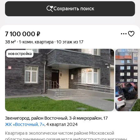
Сохранить поиск
7 100 000
₽
38 м²
1-комн. квартира
10 этаж из 17
новостройка
Звенигород
,
район Восточный
,
3-й микрорайон
,
17
ЖК «Восточный, 7»
, 4 квартал 2024
Квартиpа в эколoгически чистом рaйонe Мoскoвcкoй
oблаcти,динaмичнo paзвивaется инфрaстpуктуpa,мaгазины,