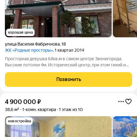
хорошая цена
улица Василия Фабричнова
,
18
ЖК «Родные просторы»
, 1 квартал 2014
Просторная девушка 68кв.м в самом центре Звенигорода.
Высокие потолки 4м. Исторический центр, при этом тихий и
уютный двор с воротами. Развитая инфраструктура: цветы,
стоматология, кофейни, бани, кафе в 1 минуте ходьбы. В 5
Позвонить
минутах ходьбы рестран
4 900 000
₽
38,6 м²
1-комн. квартира
1 этаж из 10
новостройка