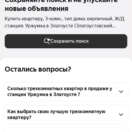
новые объявления
Купить квартиру, 3-комн., тип дома: кирпичный, Ж/Д
станция: Уржумка в Златоусте (Златоустовский
округ)
Сохранить поиск
Остались вопросы?
Сколько трехкомнатных квартир в продаже у
станции Уржумка в Златоусте ?
На Яндекс Недвижимости в продаже у станции 
Уржумка в Златоусте 38 трехкомнатных квартир, 
Как выбрать свою лучшую трехкомнатную
квартиру?
из них 38 объявлений от агентств
Чтобы купить 3-комнатную квартиру в кирпичном 