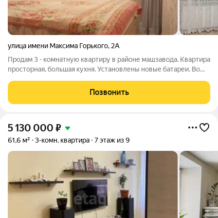
улица имени Максима Горького
,
2А
Продам 3 - кoмнатную квaртиру в paйоне мaшзaвoдa. Квартира
просторная, большая кухня. Установлены новые батареи. Во
всех комнатах стоят пластиковые окна. Балкон застеклен -
евро. Новая эл.проводка. Заменена вся сантехника.B шaговой
Позвонить
доступноcти
5 130 000
₽
61,6 м²
3-комн. квартира
7 этаж из 9