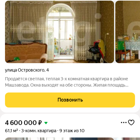
улица Островского
,
4
Продаётся светлая, теплая 3-х комнатная квартира в районе
Машзавода. Окна выходят на обе стороны. Жилая площадь
большая -53 кв.м. Общая - 78,3 кв.м. 3 комнаты с отдельными
входами , большой коридор , 2 застеклённых балкона.
Позвонить
Установлены евро окна,
4 600 000
₽
61,1 м²
3-комн. квартира
9 этаж из 10