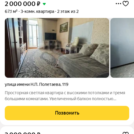
2 000 000
₽
67,1 м²
3-комн. квартира
2 этаж из 2
улица имени Н.П. Полетаева
,
119
Просторная светлая квартира с высокими потолками и тремя
большими комнатами. Увеличенный балкон полностью
застеклен в нём легко разместить мебель. Во всей квартире
установлены пластиковые окна. В одной из комнат сделан
Позвонить
современный ремонт, заменена