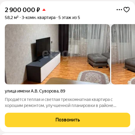
2 900 000
₽
58,2 м²
3-комн. квартира
5 этаж из 5
улица имени А.В. Суворова
,
89
Продаётся теплая и светлая трехкомнатная квартира с
хорошим ремонтом, улучшенной планировки в районе
Машзавода по адресу: ул.Суворова ,д.89. Общая площадь около
58.2" кв.м. Комнаты раздельные . Кухня просторная 8 кв.м.
Позвонить
Имеется большой балкон, Во всей