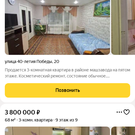
улица 40-летия Победы
,
20
Продается 3-комнатная квартира в районе машзавода на пятом
этаже. Косметический ремонт, состояние обычное.
Установлены пластиковые окна по всей квартире. Балкон
застеклен - евро. Новые радиаторы отопления. Комнаты все
Позвонить
раздельные. В зале натяжной
3 800 000
₽
68 м²
3-комн. квартира
9 этаж из 9