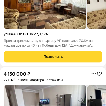
улица 40-летия Победы
,
12А
Продам трехкомнатную квартиру УП площадью 70,6м на
машзаводе по ул 40 лет Победы дом 12А. "Дом-книжка"
находится между остановками "Березка" и "Аптека".
Состояние квартиры обычное, все три комнаты раздельные и
Позвонить
достаточно большие по площади. Санузел
4 150 000
₽
72,6 м²
3-комн. квартира
2 этаж из 4