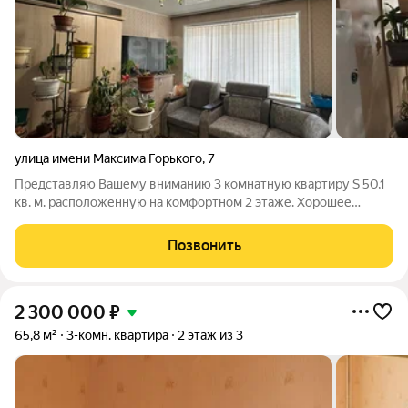
улица имени Максима Горького
,
7
Представляю Вашему вниманию 3 комнатную квартиру S 50,1
кв. м. расположенную на комфортном 2 этаже. Хорошее
расположение в шаговой доступности рынок "Новый", парк
"Молодежный" В квартире выполнен косметический ремонт.
Позвонить
Установлены пластиковые окна,
2 300 000
₽
65,8 м²
3-комн. квартира
2 этаж из 3