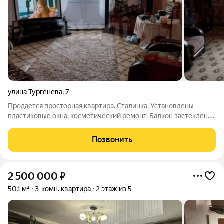
улица Тургенева
,
7
Продается просторная квартира. Сталинка. Установлены
пластиковые окна, косметический ремонт. Балкон застеклен.
Комнаты раздельно. Удобная планировка, комнаты правильной
формы, потолки 3м. Сан узел раздельно, кафель. Рассмотрим
Позвонить
обмен на меньшую
2 500 000
₽
50,1 м²
3-комн. квартира
2 этаж из 5