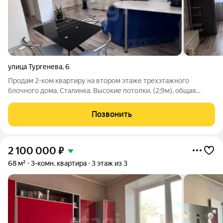
улица Тургенева
,
6
Продам 2-ком квартиру на втором этаже трехэтажного
блочного дома. Сталинка. Высокие потолки, (2,9м), общая
площадь составляет 72.6 кв м. просторная квартира с
качественным косметическим ремонтом. Остается кухонный
Позвонить
гарнитур, частично встроенная
2 100 000
₽
68 м²
3-комн. квартира
3 этаж из 3