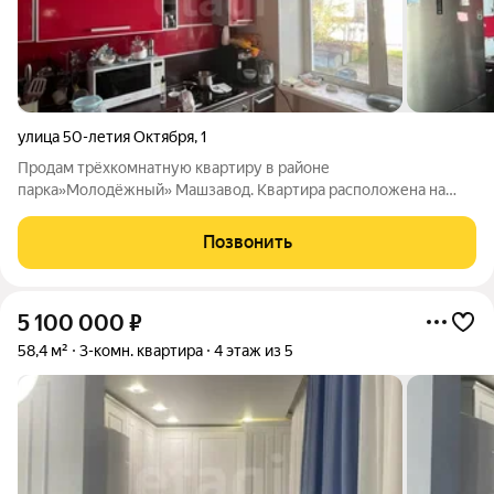
улица 50-летия Октября
,
1
Продам трёхкомнатную квартиру в районе
парка»Молодёжный» Машзавод. Квартира расположена на
третьем этаже. Комнаты изолированы, частично выполнен
ремонт косметический, санузел раздельный. Комнаты
Позвонить
просторные, большие. Квартира для большой семьи. Вся
5 100 000
₽
58,4 м²
3-комн. квартира
4 этаж из 5