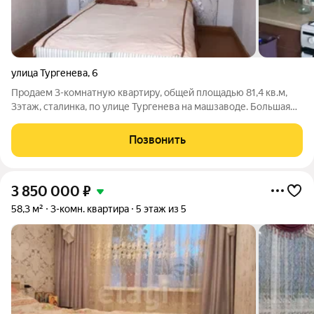
улица Тургенева
,
6
Продаем 3-комнатную квартиру, общей площадью 81,4 кв.м,
3этаж, сталинка, по улице Тургенева на машзаводе. Большая
квадратная прихожая, комнаты изолированные, санузел
раздельный, высокие потолки, евро окна, выходят на 2
Позвонить
стороны, с косметическим
3 850 000
₽
58,3 м²
3-комн. квартира
5 этаж из 5