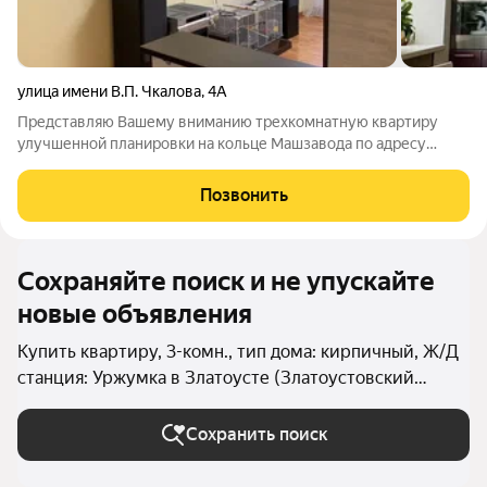
улица имени В.П. Чкалова
,
4А
Представляю Вашему вниманию трехкомнатную квартиру
улучшенной планировки на кольце Машзавода по адресу
Чкалова д 4А. В квартире выполнен современный ремонт, все
три комнаты раздельные и достаточно большие по площади,
Позвонить
установлены евро окна. Санузел
Сохраняйте поиск и не упускайте
новые объявления
Купить квартиру, 3-комн., тип дома: кирпичный, Ж/Д
станция: Уржумка в Златоусте (Златоустовский
округ)
Сохранить поиск