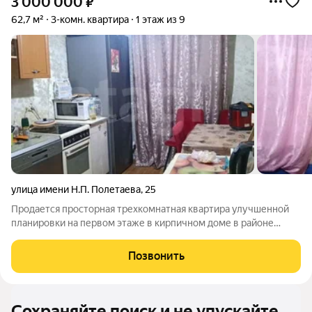
3 000 000
₽
62,7 м²
3-комн. квартира
1 этаж из 9
улица имени Н.П. Полетаева
,
25
Продается просторная трехкомнатная квартира улучшенной
планировки на первом этаже в кирпичном доме в районе
Машзавода. Квартира отличается рациональной планировкой с
изолированными комнатами, что обеспечивает комфорт и
Позвонить
уединение для всех жильцов.
Сохраняйте поиск и не упускайте