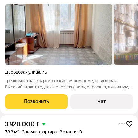
Дворцовая улица
,
7Б
Трёхкомнатная квартира в кирпичном доме, не угловая.
Высокий этаж, входная железная дверь, евроокна, линолиум,
во всех комнатах и на кухне натяжные потолки, радиаторы
отопления, водосчётчики, санузелраздельный, исправная
Позвонить
Чат
сантехника. Хорошее место для
3 920 000
₽
78,3 м²
3-комн. квартира
3 этаж из 3