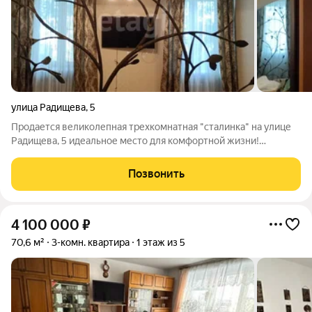
улица Радищева
,
5
Продается великолепная трехкомнатная "сталинка" на улице
Радищева, 5 идеальное место для комфортной жизни!
Квартира расположена на уютном третьем этаже и полностью
готова к вашему заселению. Здесь выполнен стильный ремонт
Позвонить
по эксклюзивному
4 100 000
₽
70,6 м²
3-комн. квартира
1 этаж из 5