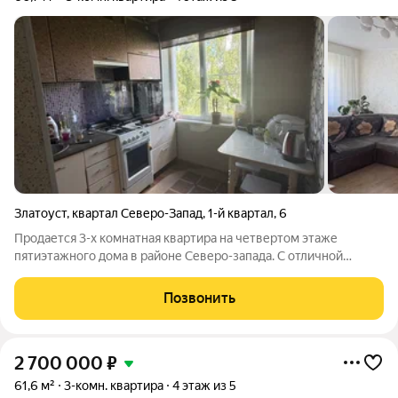
Златоуст
,
квартал Северо-Запад
,
1-й квартал
,
6
Продается 3-х комнатная квартира на четвертом этаже
пятиэтажного дома в районе Северо-запада. С отличной
локацией. Квартира со свежим ремонтом, стоят евроокна.
Кухня в кафеле , приборы учета воды,счетчик на газ. После
Позвонить
продажи в квартире остается
2 700 000
₽
61,6 м²
3-комн. квартира
4 этаж из 5