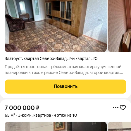
Златоуст
,
квартал Северо-Запад
,
2-й квартал
,
20
Продаётся просторная трёхкомнатная квартира улучшенной
планировки в тихом районе Северо-Запада, второй квартал.
Квартира чистая, тёплая, с окнами на две стороны в комнатах
всегда много света. Установлены новые радиаторы и счётчики
Позвонить
ХВС и ГВС. В
7 000 000
₽
65 м²
3-комн. квартира
4 этаж из 10