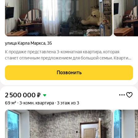
улица Карла Маркса
,
35
К продаже представлена 3-комнатная квартира, которая
станет отличным предложением для большой семьи. Квартира
имеет удобную планировку - просторные раздельные
комнаты, прихожая и коридоры обеспечивают максимальный
Позвонить
комфорт и уют, есть 2 кладовки для
2 500 000
₽
69 м²
3-комн. квартира
3 этаж из 3