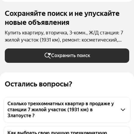
Сохраняйте поиск и не упускайте
новые объявления
Купить квартиру, вторичка, 3-комн., Ж/Д станция: 7
жилой участок (1931 км), ремонт: косметический,
евро в Златоусте (Златоустовский округ)
Сохранить поиск
Остались вопросы?
Сколько трехкомнатных квартир в продаже у
станции 7 жилой участок (1931 км) в
Златоусте ?
На Яндекс Недвижимости в продаже у станции 7 
жилой участок (1931 км) в Златоусте 55 
Как выбрать свою лучшую трехкомнатную