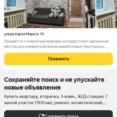
улица Карла Маркса
,
19
Продается 3-комнатная квартира, которая станет идеальным
местом для комфортной жизни вашей семьи! Просторные
раздельные комнаты обеспечивают максимальную
функциональность и уют, а два балкона подарят вам
Позвонить
возможность наслаждаться свежим воздухом и
Сохраняйте поиск и не упускайте
новые объявления
Купить квартиру, вторичка, 3-комн., Ж/Д станция: 7
жилой участок (1931 км), ремонт: косметический,
евро в Златоусте (Златоустовский округ)
Сохранить поиск