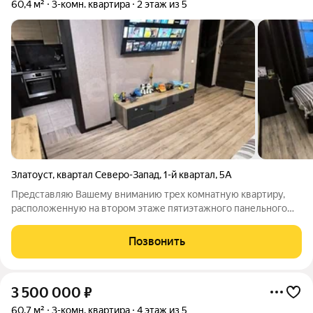
60,4 м²
3-комн. квартира
2 этаж из 5
Златоуст
,
квартал Северо-Запад
,
1-й квартал
,
5А
Представляю Вашему вниманию трех комнатную квартиру,
расположенную на втором этаже пятиэтажного панельного
дома. В квартире выполнен современный ремонт. В комнатах
на полу постелен ламинат. В коридоре, кухне и санузле на
Позвонить
полу кафель. В квартире
3 500 000
₽
60,7 м²
3-комн. квартира
4 этаж из 5