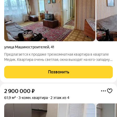
улица Машиностроителей
,
41
Предлагается к продаже трехкомнатная квартира в квартале
Медик. Квартира очень светлая, окна выходят на юго-западную
сторону, поэтому солнышко светит после полудня и до самого
вечера. В квартире выполнен косметический ремонт, можно
Позвонить
заехать и жить, а
2 900 000
₽
61,9 м²
3-комн. квартира
2 этаж из 4