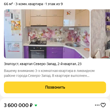
66 м²
3-комн. квартира
1 этаж из 9
Златоуст
,
квартал Северо-Запад
,
2-й квартал
,
23
Вашему вниманию 3-х комнатная квартира в ликвидном
районе города Северо-Запад. В квартире выполнен
современный ремонт. Сан. узел раздельный. Ванна и туалет в
кафеле. Во всех комнатах установлены евро-окна. Так же
Позвонить
имеется 2 балкона, застеклены
3 600 000
₽