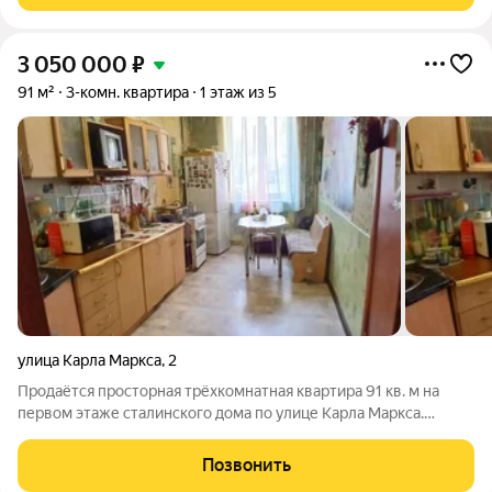
3 050 000
₽
91 м²
3-комн. квартира
1 этаж из 5
улица Карла Маркса
,
2
Продаётся просторная трёхкомнатная квартира 91 кв. м на
первом этаже сталинского дома по улице Карла Маркса.
Высокие потолки, раздельный санузел, изолированные
комнаты и евроокна на две стороны света создают светлое и
Позвонить
уютное пространство. Квартира