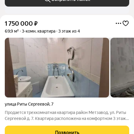
1 750 000
₽
69,9 м²
3-комн. квартира
3 этаж из 4
улица Риты Сергеевой
,
7
Продается трехкомнатная квартира район Метзавод, ул. Риты
Сергеевой д. 7. Квартира расположена на комфортном 3 этаже,
не угловая, общая площадь 69,9 кв.м, все комнаты раздельные.
Сделан косметический ремонт, установлены евро окна.
Позвонить