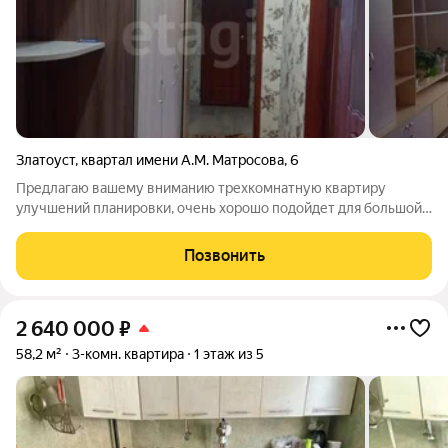
Златоуст
,
квартал имени А.М. Матросова
,
6
Предлагаю вашему вниманию трехкомнатную квартиру
улучшений планировки, очень хорошо подойдет для большой
семьи! Вся инфраструктура находится в шаговой доступности,
школа, детский сад, остановка общественного транспорта- всё
Позвонить
рядом. Тихий спальный
2 640 000
₽
58,2 м²
3-комн. квартира
1 этаж из 5