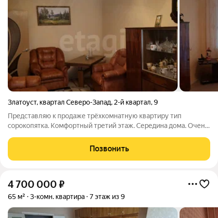
Златоуст
,
квартал Северо-Запад
,
2-й квартал
,
9
Представляю к продаже трёхкомнатную квартиру тип
сорокопятка. Комфортный третий этаж. Середина дома. Очень
тёплая, светлая. Выполнен косметический ремонт. Потолок в
коридоре и на кухне подвесной, с точечным освещением. Окна
Позвонить
и балкон застеклены
4 700 000
₽
65 м²
3-комн. квартира
7 этаж из 9