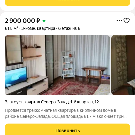
Санузел раздельный,
2 900 000
₽
61,5 м²
3-комн. квартира
6 этаж из 6
Златоуст
,
квартал Северо-Запад
,
1-й квартал
,
12
Продается трехкомнатная квартира в кирпичном доме в
районе Северо-Запада. Общая площадь 61,7 м включает три
изолированные комнаты и отдельную кладовую, которую
можно использовать как гардеробную. Планировка
Позвонить
функциональна и позволяет комфортно