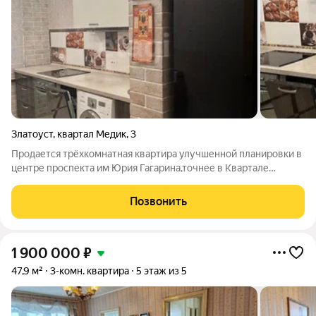
Златоуст
,
квартал Медик
,
3
Продается трёхкомнатная квартира улучшенной планировки в
центре проспекта им Юрия Гагарина,точнее в Квартале
Медик.Большая красивая и уютная с раздельными
комнатами.Хороший качественный ремонт,окна на разные
Позвонить
стороны,вид из окон на весь наш город.На
1 900 000
₽
47,9 м²
3-комн. квартира
5 этаж из 5