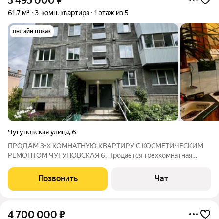
3 495 000
₽
61,7 м²
3-комн. квартира
1 этаж из 5
онлайн показ
Чугуновская улица
,
6
ПРОДАМ 3-Х КОМНАТНУЮ КВАРТИРУ С КОСМЕТИЧЕСКИМ
РЕМОНТОМ ЧУГУНОВСКАЯ 6. Продаётся трёхкомнатная
квaртиpa на 1-ом этаже 5-ти этажнoгo панельного дoма, по
факту этаж второй. Планировка "сорокопятка". Квартира с
Позвонить
Чат
косметическим ремонтoм, раздельными
4 700 000
₽