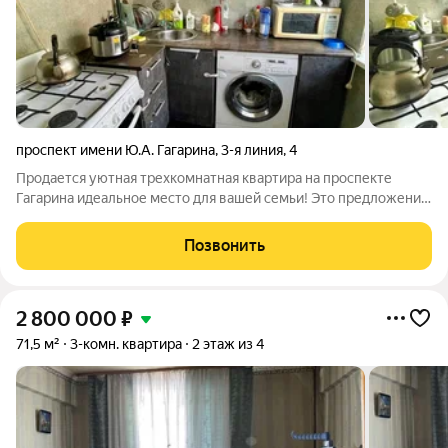
проспект имени Ю.А. Гагарина
,
3-я линия
,
4
Продается уютная трехкомнатная квартира на проспекте
Гагарина идеальное место для вашей семьи! Это предложение
не оставит вас равнодушными благодаря своему удачному
расположению и комфортной планировке. Квартира
Позвонить
располагается на первом этаже и
2 800 000
₽
71,5 м²
3-комн. квартира
2 этаж из 4