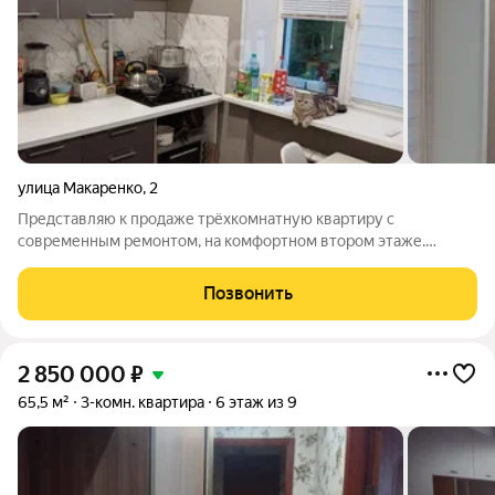
улица Макаренко
,
2
Представляю к продаже трёхкомнатную квартиру с
современным ремонтом, на комфортном втором этаже.
Ремонт сделан качественный. Заменена проводка, натяжные
потолки во всей квартире. Окна заменены на пластиковые.
Позвонить
Квартира очень тёплая, водонагреватель на
2 850 000
₽
65,5 м²
3-комн. квартира
6 этаж из 9