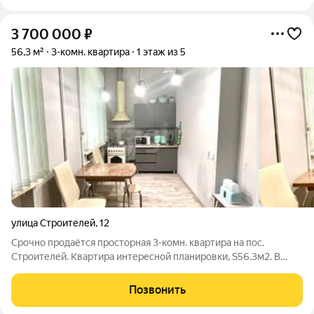
3 700 000
₽
56,3 м²
3-комн. квартира
1 этаж из 5
улица Строителей
,
12
Срочно продаётся просторная 3-комн. квартира на пос.
Строителей. Квартира интересной планировки, S56.3м2. В
квартире выполнен косметический ремонт: евроокна, хорошая
входная дверь, в двух комнатах ламинат, в кухне-гостиной
Позвонить
линолеум. Две батареи из