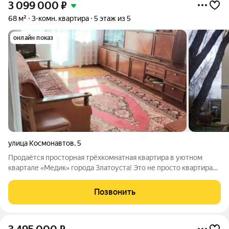
3 099 000
₽
68 м²
3-комн. квартира
5 этаж из 5
онлайн показ
улица Космонавтов
,
5
Продаётся просторная трёхкомнатная квартира в уютном
квартале «Медик» города Златоуста! Это не просто квартира
это ваш новый дом с завораживающими видами, удобным
расположением и всем необходимым для счастливой жизни!
Позвонить
Что делает эту квартиру