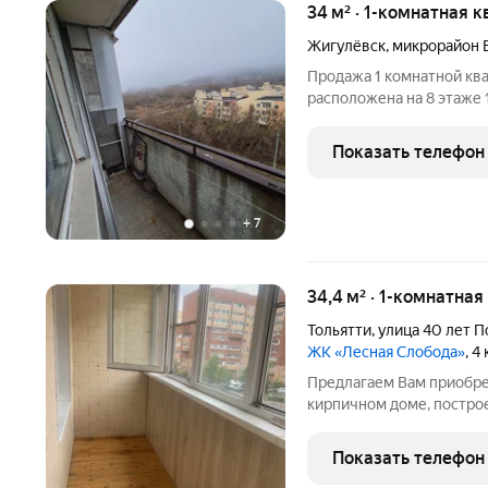
34 м² · 1-комнатная к
Жигулёвск
,
микрорайон 
Продажа 1 комнатной ква
расположена на 8 этаже 
изолированная комната (
кухня 8 кв.м; сан.узел совмещен; балкон не застеклен, окна
Показать телефон
пластиковые,
+
7
34,4 м² · 1-комнатная
Тольятти
,
улица 40 лет 
ЖК «Лесная Слобода»
, 4
Предлагаем Вам приобре
кирпичном доме, построе
стандартный ремонт, ко
атмосферу. Вся необходи
Показать телефон
владельцу. Так же есть