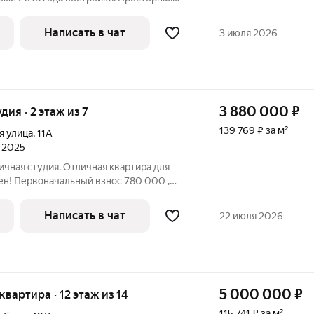
 необходимой техникой, включая
ечную машину. В квартире установлены
Написать в чат
3 июля 2026
3 880 000
₽
удия · 2 этаж из 7
139 769 ₽ за м²
я улица
,
11А
л 2025
ичная студия. Отличная квартира для
лен! Первоначальный взнос 780 000 ,
 от 18 586 О КВАРТИРЕ:
м2 с выходом на застекленную лоджию;
Написать в чат
22 июля 2026
5 000 000
₽
 квартира · 12 этаж из 14
115 741 ₽ за м²