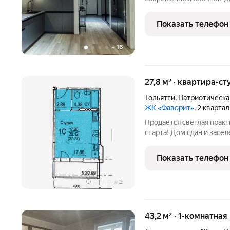
кухня оборудована всей
холодильник и посудомо
Показать телефон
панорамные окна,
+
16
27,8 м² · квартира-ст
Тольятти
,
Патриотическа
ЖК «Фаворит»
, 2 кварта
Продается светлая практ
старта! Дом сдан и засе
ежемесячный платеж по ипотеке
-Просторная комната 18
Показать телефон
-Предчистовая
+
2
43,2 м² · 1-комнатная