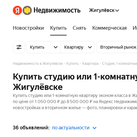
Жигулёвск
Новостройки
Купить
Снять
Коммерческая
И
Купить
Квартиру
Вторичный рынок
Недвижимость в Жигулёвске
Купить
Квартира
Студия, 1-комнатны
Купить студию или 1-комнатн
Жигулёвске
Купить студию или 1-комнатную квартиру эконом класса в Ж
по цене от 1 050 000 ₽ до 8 500 000 ₽ на Яндекс Недвижимо
новостройках и вторичном жилье — фото, планировки и хара
36 объявлений:
по актуальности