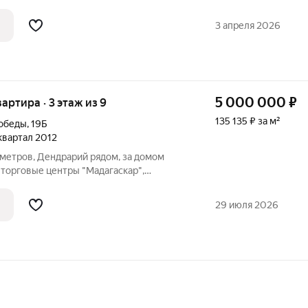
ое решение для тех, кто ищет гармонию
ю и природой, ведь ваше будущее
3 апреля 2026
5 000 000
₽
вартира · 3 этаж из 9
135 135 ₽ за м²
Победы
,
19Б
 квартал 2012
0 метров, Дендрарий рядом, за домом
 торговые центры "Мадагаскар",
раны, множество сетевых магазинов,
кетплейсы, в шаговой доступности
29 июля 2026