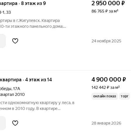
2 950 000
₽
вартира · 8 этаж из 9
86 765 ₽ за м²
В-1
,
33
ртиры в г.Жигулевск. Квартира
10-ти этажного панельного дома;
17кв.м.), общая площадь квартиры 34 кв.м
24 ноября 2025
4 900 000
₽
 квартира · 4 этаж из 14
142 442 ₽ за м²
Победы
,
17А
 квартал 2010
онлайн показ
торг
сти однокомнатную квартиру у леса, в
нном в 2010 году. В квартире
торый создаёт тёплую и уютную
мая мебель и техника остаётся новому
28 января 2026