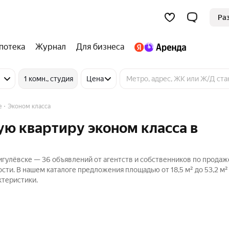
Ра
потека
Журнал
Для бизнеса
1 комн., студия
Цена
е
Эконом класса
ую квартиру эконом класса в
игулёвске — 36 объявлений от агентств и собственников по продаж
сти. В нашем каталоге предложения площадью от 18,5 м² до 53,2 м²
ктеристики.