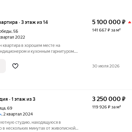
5 100 000
₽
вартира · 3 этаж из 14
141 667 ₽ за м²
Победы
,
5Б
 квартал 2022
н квартира в хорошем месте на
ондиционером и кухонным гарнитуром.
ридомовая территория, всегда есть
воре детская площадка, лес рядом. В 5
30 июля 2026
3 250 000
₽
дия · 1 этаж из 3
119 926 ₽ за м²
ица
,
69
»
, 2 квартал 2024
уютную студию, находящуюся в
о в нескольких минутах от живописной