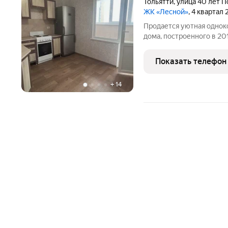
Тольятти
,
улица 40 лет 
ЖК «Лесной»
, 4 квартал
Продается уютная одноко
дома, построенного в 201
Просторная планировка - 
кладовка 3,4 м кв, лоджи
Показать телефон
как
+
14