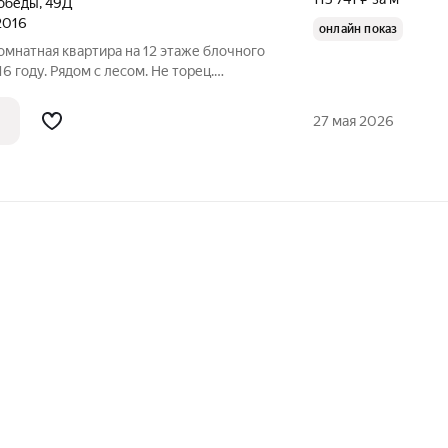
Победы
,
49Д
 2016
онлайн показ
мнатная квартира на 12 этаже блочного
6 году. Рядом с лесом. Не торец.
жилая комната 18,3 м кв, кухня 9,2 м кв,
я 3,4 м кв. Кладовку можно использовать
27 мая 2026