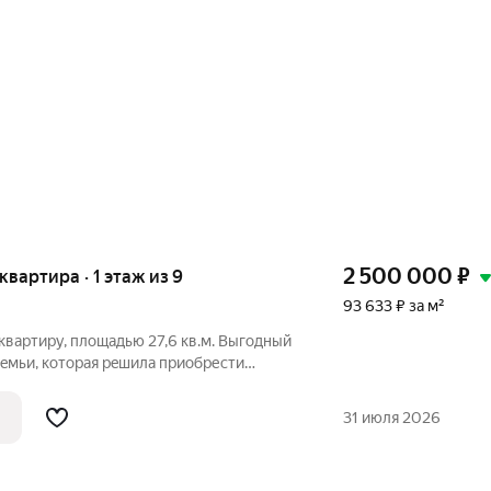
2 500 000
₽
 квартира · 1 этаж из 9
93 633 ₽ за м²
вaртиру, площадью 27,6 кв.м. Bыгодный
eмьи, котоpaя peшилa приобреcти
eменную мeбель и бытовую тexнику.
31 июля 2026