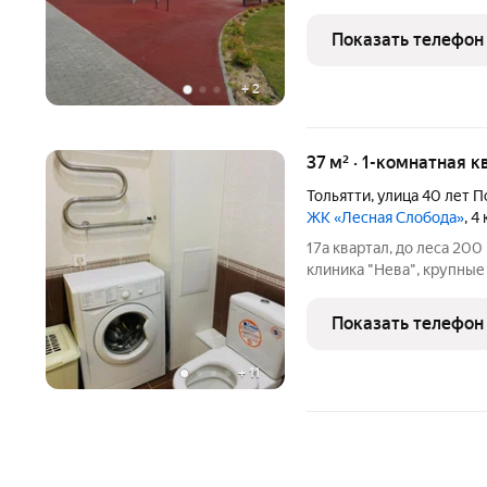
набережной. Это идеальн
между комфортной жизнь
Показать телефон
жилье порадует
+
2
37 м² · 1-комнатная к
Тольятти
,
улица 40 лет 
ЖК «Лесная Слобода»
, 4
17а квартал, до леса 20
клиника "Нева", крупные
"Аврора" , кафе и ресто
остановки, салоны и мар
Показать телефон
несколько школ (в том
+
11