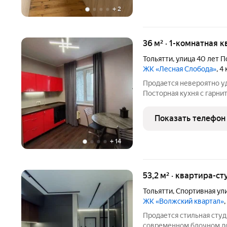
+
2
36 м² · 1-комнатная к
Тольятти
,
улица 40 лет 
ЖК «Лесная Слобода»
, 4
Продается невероятно уд
Посторная кухня с гарни
Гардеробная с наполнен
Просторный санузел. Лес
Показать телефон
сведем воздухе в любое
+
14
53,2 м² · квартира-ст
Тольятти
,
Спортивная ул
ЖК «Волжский квартал»
Продается стильная студ
современном блочном до