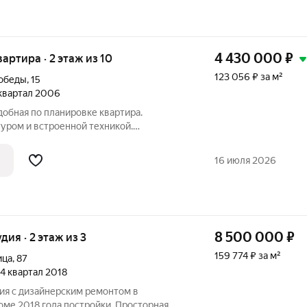
4 430 000
₽
вартира · 2 этаж из 10
123 056 ₽ за м²
Победы
,
15
 квартал 2006
обная по планировке квартира.
туром и встроенной техникой.
ием для хранения вещей и одежды.
 с двух минутах от дома. Прогулки на
16 июля 2026
 время
8 500 000
₽
удия · 2 этаж из 3
159 774 ₽ за м²
ица
,
87
, 4 квартал 2018
ия с дизайнерским ремонтом в
ме 2018 года постройки. Просторная