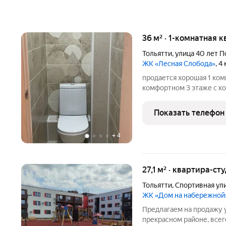
36 м² · 1-комнатная к
Тольятти
,
улица 40 лет 
ЖК «Лесная Слобода»
, 4
продается хорошая 1 ком
комфортном 3 этаже с к
Огороженная огромная п
места для парковки. Во д
Показать телефон
минутах ходьбы
+
4
27,1 м² · квартира-сту
Тольятти
,
Спортивная ул
ЖК «Дом на набережной
Предлагаем на продажу 
прекрасном районе, всег