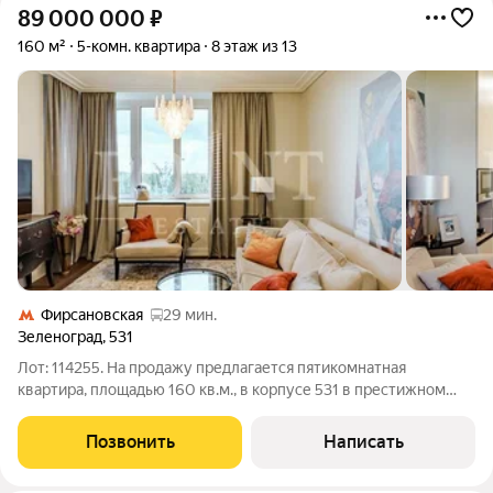
89 000 000
₽
160 м²
5-комн. квартира
8 этаж из 13
Фирсановская
29 мин.
Зеленоград
,
531
Лот: 114255. На продажу предлагается пятикомнатная
квартира, площадью 160 кв.м., в корпусе 531 в престижном
районе МЖК г. Зеленограда. Планировка: гостиная, кухня-
столовая, четыре спальни, одна из которых со своим санузлом
Позвонить
Написать
и гардеробной, совмещенный