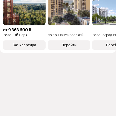
от 9 363 600 ₽
—
—
Зелёный Парк
по пр. Панфиловский
Зеленоград Р
341 квартира
Перейти
Пере