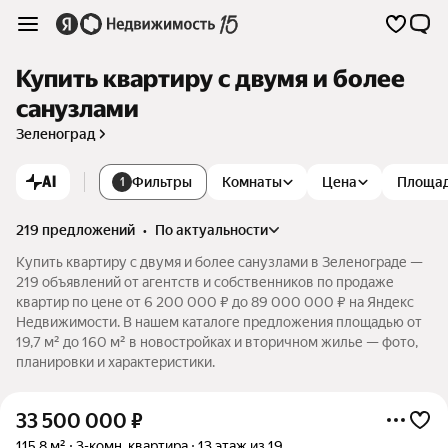
Купить квартиру с двумя и более
санузлами
Зеленоград
AI
Фильтры
Комнаты
Цена
Площа
1
219 предложений
•
по актуальности
Купить квартиру с двумя и более санузлами в Зеленограде —
219 объявлений от агентств и собственников по продаже
квартир по цене от 6 200 000 ₽ до 89 000 000 ₽ на Яндекс
Недвижимости. В нашем каталоге предложения площадью от
19,7 м² до 160 м² в новостройках и вторичном жилье — фото,
планировки и характеристики.
33 500 000
₽
115,8 м²
3-комн. квартира
13 этаж из 19