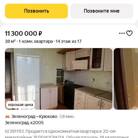
в проекте ПИК «Зелёный парк». Удобное расположение: 20
минут пешком до МЦД-3 «Зеленоград-Крюково». 3 минуты на
Позвонить
Позвоните мне
автомобиле до
11 300 000
₽
38 м²
1-комн. квартира
14 этаж из 17
хорошая цена
Зеленоград—Крюково
8 мин.
Зеленоград
,
к2005
Id 391193. Продается однокомнатная квартира в 20-ом
микрорайоне ЗЕЛЕНОГРАДА. Общая площадь 38 квадратных