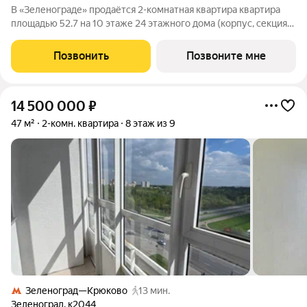
В «Зеленограде» продаётся 2-комнатная квартира квартира
площадью 52.7 на 10 этаже 24 этажного дома (корпус, секция)
в проекте ПИК «Зелёный парк». Удобное расположение: 20
минут пешком до МЦД-3 «Зеленоград-Крюково». 3 минуты на
Позвонить
Позвоните мне
автомобиле до
14 500 000
₽
47 м²
2-комн. квартира
8 этаж из 9
Зеленоград—Крюково
13 мин.
Зеленоград
,
к2044