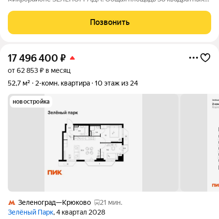
метров. Просторная кухня в 9 квадратов, застекленная
лоджия, изолированная жилая комната в 17,7 метра,
Позвонить
вместительная гардеробная с раздвижными
17 496 400
₽
от 62 853 ₽ в месяц
52,7 м²
2-комн. квартира
10 этаж из 24
новостройка
Зеленоград—Крюково
21 мин.
Зелёный Парк
, 4 квартал 2028