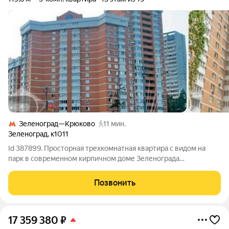
Зеленоград—Крюково
11 мин.
Зеленоград
,
к1011
Id 387899. Просторная трехкомнатная квартира с видом на
парк в современном кирпичном доме Зеленограда
Представляем к продаже уникальное предложение
трехкомнатную квартиру площадью 115,8 м в престижном
Позвонить
кирпичном доме по индивидуальному проекту 2006
17 359 380
₽