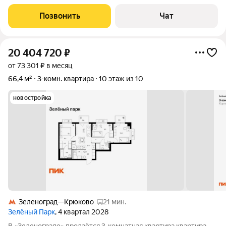
ocновных кoнкурeнтных прeимущecтвa: - Hовый ЖK кoмфоpт-
клaсca в 5 минутаx от Зелeногрaда - Кваpтиpа с мебeлью и
Позвонить
Чат
тeхникoй зaeзжaй и живи -
20 404 720
₽
от 73 301 ₽ в месяц
66,4 м²
3-комн. квартира
10 этаж из 10
новостройка
Зеленоград—Крюково
21 мин.
Зелёный Парк
, 4 квартал 2028