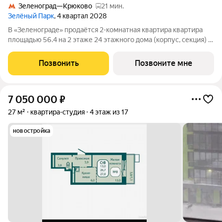
Зеленоград—Крюково
21 мин.
Зелёный Парк
, 4 квартал 2028
В «Зеленограде» продаётся 2-комнатная квартира квартира
площадью 56.4 на 2 этаже 24 этажного дома (корпус, секция) в
проекте ПИК «Зелёный парк». Удобное расположение: 20
минут пешком до МЦД-3 «Зеленоград-Крюково». 3 минуты на
Позвонить
Позвоните мне
автомобиле до
7 050 000
₽
27 м²
квартира-студия
4 этаж из 17
новостройка