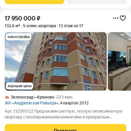
автомобиле до
17 950 000
₽
132,6 м²
5-комн. квартира
13 этаж из 17
новостройка
хорошая цена
Зеленоград—Крюково
13 мин.
ЖК «Андреевская Ривьера»
, 4 квартал 2012
Арт. 132355122 Предлагаем светлую, теплую пятикомнатную
квартиру с изолированными комнатами и прекрасным
дизайнерским ремонтом. Отличный вариант для многодетной
семьи! Полы в коридорах, на кухне покрыты плиткой и
Позвонить