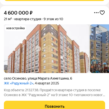
4 600 000
₽
21 м²
квартира-студия
9 этаж из 10
новостройка
село Осиново
,
улица Марата Ахметшина
,
6
ЖК «Радужный-2»
, 4 квартал 2025
Код объекта: 2132738. Продаётся квартира-студия в поселке
Осиново в ЖК "Радужный-2" на 9 этаже 10-тиэтажногo нового
кирпичного дома пo адресу ул. Марата Ахметшина 5. O
квартире: Общая площадь 20.6 м2. Застеклённая лоджия.
Позвонить