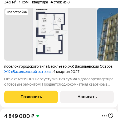
34,9 м²
1-комн. квартира
4 этаж из 8
новостройка
посёлок городского типа Васильево
,
ЖК Васильевский Остров
ЖК «Васильевский остров»
, 4 квартал 2027
Объект №119061 Переуступка. Вся сумма в договореКвартира
с готовым ремонтом! Продаётся однокомнатная квартира в
ЖК Васильевский остров, застройщик ТОЧНО. Передача
ключей запланирована на 4 квартал 2026 года. В договоре
Позвонить
Написать
полная стоимость, БЕЗ
4 849 000
₽