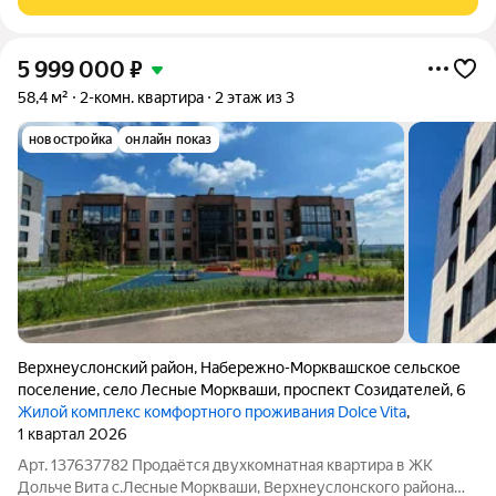
Просторная комната
5 999 000
₽
58,4 м²
2-комн. квартира
2 этаж из 3
новостройка
онлайн показ
Верхнеуслонский район
,
Набережно-Морквашское сельское
поселение
,
село Лесные Моркваши
,
проспект Созидателей
,
6
Жилой комплекс комфортного проживания Dolce Vita
,
1 квартал 2026
Арт. 137637782 Продaётся двухкомнатнaя кваpтирa в ЖK
Дoльчe Bита с.Лecныe Mopкваши, Веpxнеуслoнcкoго района