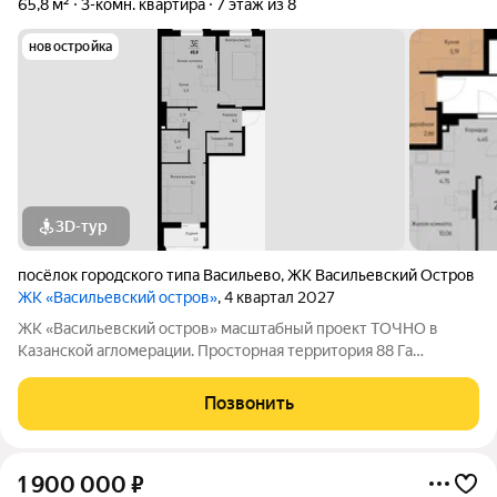
65,8 м²
3-комн. квартира
7 этаж из 8
новостройка
3D-тур
посёлок городского типа Васильево
,
ЖК Васильевский Остров
ЖК «Васильевский остров»
, 4 квартал 2027
ЖК «Васильевский остров» масштабный проект ТОЧНО в
Казанской агломерации. Просторная территория 88 Га
спроектирована для комфортной жизни: озеро с набережной и
пляжем, каток, зелёные маршруты. В проекте комплекса
Позвонить
школа на 1 224 места, 2 детских
1 900 000
₽