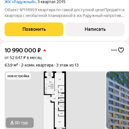
ЖК «Радужный»
, 3 квартал 2015
Объект №118959 квартира по самой доступной ценеПродаётся
квартира с необычной планировкой в жк Радужный напротив
торгового центра Квартира большой площади с интересной
планировкой Жилая комната разделена на две отдельные
Позвонить
Написать
зоны, с окнами. Есть
10 990 000
₽
от 52 647 ₽ в месяц
63,9 м²
2-комн. квартира
3 этаж из 13
новостройка
3D-тур