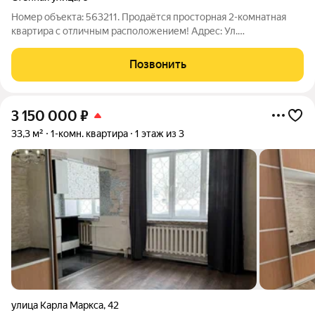
Номер объекта: 563211. Продаётся просторная 2-комнатная
квартира с отличным расположением! Адрес: Ул.
Столичная,д.6 Этаж: 2 из 5 Эта квартира прекрасная
возможность для тех, кто мечтает о собственном дизайн-
Позвонить
проекте и не хочет переплачивать за
3 150 000
₽
33,3 м²
1-комн. квартира
1 этаж из 3
улица Карла Маркса
,
42