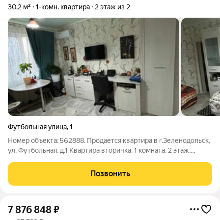
30,2 м²
1-комн. квартира
2 этаж из 2
Футбольная улица
,
1
Номер объекта: 562888. Продается квартира в г.Зеленодольск,
ул. Футбольная, д.1 Квартира вторичка, 1 комната, 2 этаж,
площадью 30.20 кв.м. представляет собой идеальный вариант
для тех, кто ищет экономичное жилье в уютном месте. В
Позвонить
квартире выполнен
7 876 848
₽