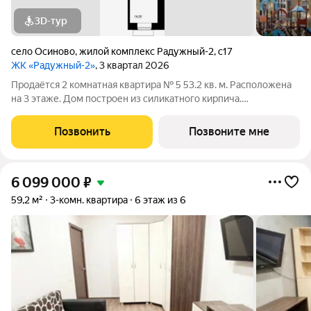
3D-тур
село Осиново
,
жилой комплекс Радужный-2
,
с17
ЖК «Радужный-2»
, 3 квартал 2026
Продаётся 2 комнатная квартира № 5 53.2 кв. м. Расположена
на 3 этаже. Дом построен из силикатного кирпича.
ИНФРАСТРУКТУРА Жилой Комплекс удачно расположен на
территории Осиновского сельского поселения
Позвонить
Позвоните мне
Зеленодольского района РТ, рядом с поселком
6 099 000
₽
59,2 м²
3-комн. квартира
6 этаж из 6