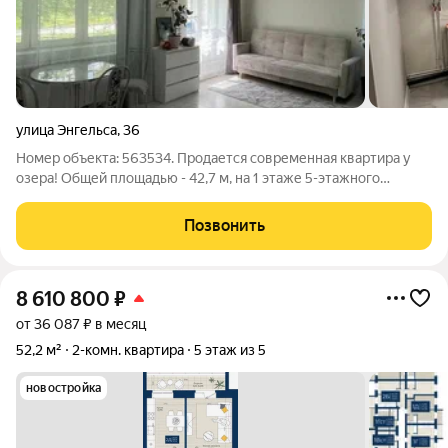
улица Энгельса
,
36
Номер объекта: 563534. Продается современная квартира у
озера! Общей площадью - 42,7 м, на 1 этаже 5-этажного
кирпичного дома по адресу ул. Энгельса 36. В квартире
выполнен дизайнерский ремонт. На полу плитка в светлых
Позвонить
тонах, теплые полы, натяжные
8 610 800
₽
от 36 087 ₽ в месяц
52,2 м²
2-комн. квартира
5 этаж из 5
новостройка