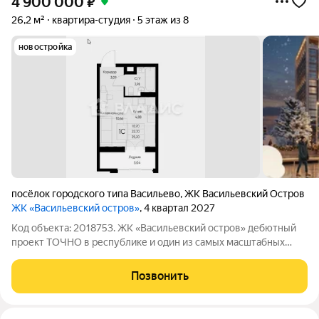
4 900 000
₽
26,2 м²
квартира-студия
5 этаж из 8
новостройка
посёлок городского типа Васильево
,
ЖК Васильевский Остров
ЖК «Васильевский остров»
, 4 квартал 2027
Код объекта: 2018753. ЖК «Васильевский остров» дебютный
проект ТОЧНО в республике и один из самых масштабных
комплексов в регионе. Жилой район на 10 тыс. жителей
возводят в Зеленодольском районе, в поселке Васильево, по
Позвонить
механизмам комплексного