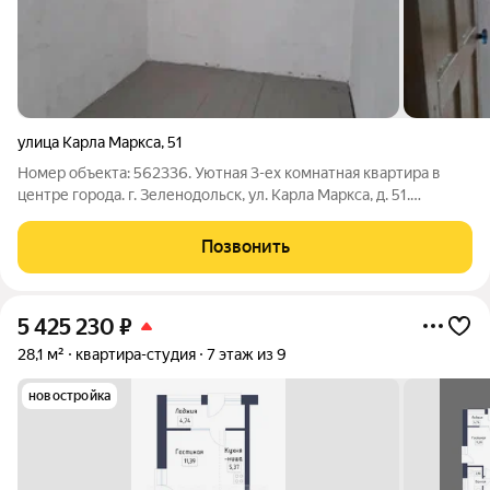
улица Карла Маркса
,
51
Номер объекта: 562336. Уютная 3-ех комнатная квартира в
центре города. г. Зеленодольск, ул. Карла Маркса, д. 51.
Площадь - 55 м.кв, жилая - 23 м.кв., кухня - 6 м.кв. Этаж: 2.
Квартира в предчистовой отделке, подготовлена к созданию
Позвонить
уютного гнезда для
5 425 230
₽
28,1 м²
квартира-студия
7 этаж из 9
новостройка