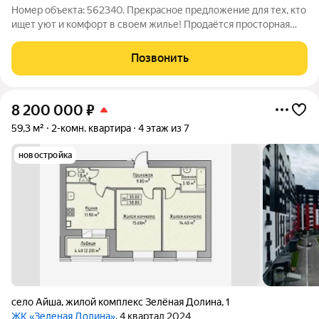
Номер объекта: 562340. Прекрасное предложение для тех, кто
ищет уют и комфорт в своем жилье! Продаётся просторная
однокомнатная квартира в живописном районе города.
Площадь квартиры составляет 33.30 кв.м., что делает ее
Позвонить
идеальным вариантом как для
8 200 000
₽
59,3 м²
2-комн. квартира
4 этаж из 7
новостройка
село Айша
,
жилой комплекс Зелёная Долина
,
1
ЖК «Зеленая Долина»
, 4 квартал 2024