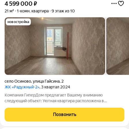
4 599 000
₽
21 м²
1-комн. квартира
9 этаж из 10
новостройка
село Осиново
,
улица Гайсина
,
2
ЖК «Радужный-2»
, 3 квартал 2024
Компания ГиперДом предлагает Вашему вниманию
следующий объект: Уютная квартира расположена в
Зеленодольском районе,с. Осиново, ул. Ахметшина д.5, на 9
этаже 10 этажного монолитно кирпичного дома, площадью 21
Позвонить
кв.м, жилой комплекс комфорт-класса. Жилой