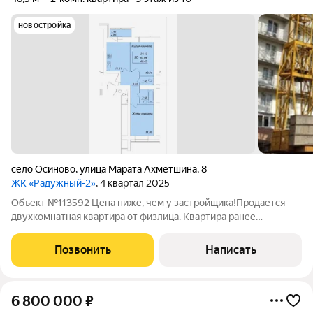
новостройка
село Осиново
,
улица Марата Ахметшина
,
8
ЖК «Радужный-2»
, 4 квартал 2025
Объект №113592 Цена ниже, чем у застройщика!Продается
двухкомнатная квартира от физлица. Квартира ранее
приобреталась у застройщика. Сдача дома - 1 квартал 2026
года. Кирпичный, 10-ти этажный дом в комплексной жилой
Позвонить
Написать
застройке, где все новое и
6 800 000
₽