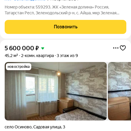
Номер объекта: 559293. ЖК «Зеленая долина» Россия,
Татарстан Респ, Зеленодольский р-н, с. Айша, мкр Зеленая
Долина, д. 1 !!! ДВУХФАЗНЫЕ СЧЕТЧИКИ !!! !!! ИНВЕСТИРУЙ В
КОМФОРТ !!! !!! ДОМ СДАН !!! !!! 2-К КВАРТИРА!!!КОМФОРТ
Позвонить
КЛАССА !!! !!! МЕЧТА КОТОРУЮ
5 600 000
₽
45,2 м²
2-комн. квартира
3 этаж из 9
новостройка
село Осиново
,
Садовая улица
,
3