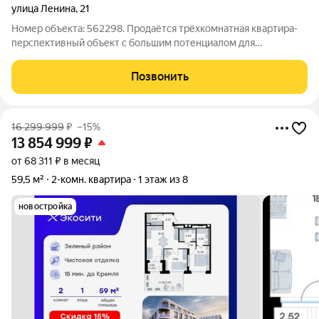
улица Ленина
,
21
Номер объекта: 562298. Продаётся трёхкомнатная квартира-
перспективный объект с большим потенциалом для
проживания или инвестиций. Адрес: ул. Ленина, 21. Площадь:
72,9 Квартира расположена на 1 этаже удобный вариант как
Позвонить
для семей с детьми, так и для
16 299 999
₽
–15%
13 854 999
₽
от 68 311 ₽ в месяц
59,5 м²
2-комн. квартира
1 этаж из 8
новостройка