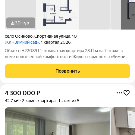
3D-тур
село Осиново
,
Спортивная улица
,
10
ЖК «Зимний сад»
, 1 квартал 2026
Объект: Н220891 1- комнатная квартира 28.11 м на 7 этаже в
доме повышенной комфортности Жилого комплекса «Зимний
сад». Светлая квартира с качественной внутренней
предчистовой отделкой White box. О Жилом комплексе
Позвонить
ЗИМНИЙ САД: «Зимний сад» - жилой
4 300 000
₽
42,7 м²
2-комн. квартира
1 этаж из 5