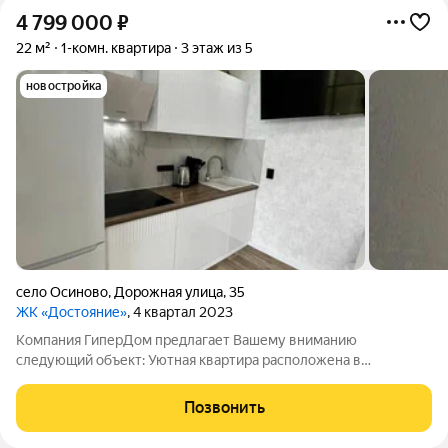
4 799 000
₽
22 м²
1-комн. квартира
3 этаж из 5
новостройка
село Осиново
,
Дорожная улица
,
35
ЖК «Достояние»
, 4 квартал 2023
Компания ГиперДом предлагает Вашему вниманию
следующий объект: Уютная квартира расположена в
Зеленодольском районе,с. Осиново, ул. Дорожная д.35, на
комфортном 3 этаже 5 этажного кирпичного дома, жилой
Позвонить
комплекс комфорт-класса Достояние. Удобная