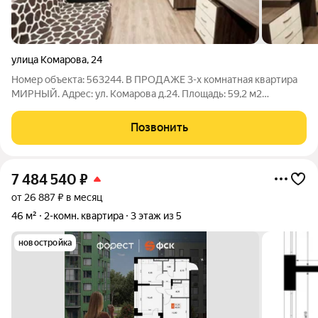
улица Комарова
,
24
Номер объекта: 563244. В ПРОДАЖЕ 3-х комнатная квартира
МИРНЫЙ. Адрес: ул. Комарова д.24. Площадь: 59,2 м2
(ленинградка) Дом 2001 года постройки. О квартире: Отличная
планировка (распашонка), все комнаты правильной формы.
Позвонить
Пластиковые окна во всей
7 484 540
₽
от 26 887 ₽ в месяц
46 м²
2-комн. квартира
3 этаж из 5
новостройка