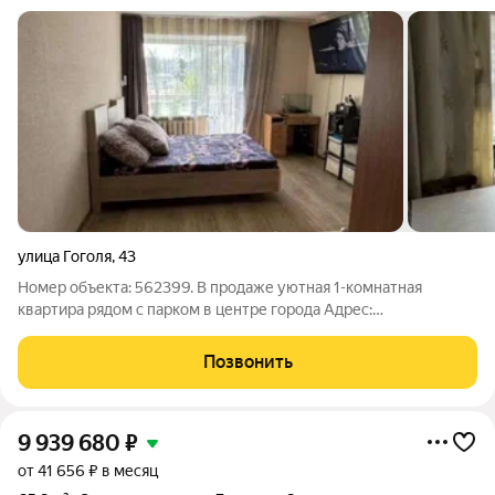
улица Гоголя
,
43
Номер объекта: 562399. В продаже уютная 1-комнатная
квартира рядом с парком в центре города Адрес:
г.Зеленодольск, ул.Гоголя 43 Площадь: 39кв. Этаж: 3 Светлая и
уютная однокомнатная квартира ленинградского проекта
Позвонить
площадью 39 кв.м. Идеально подойдет
9 939 680
₽
от 41 656 ₽ в месяц