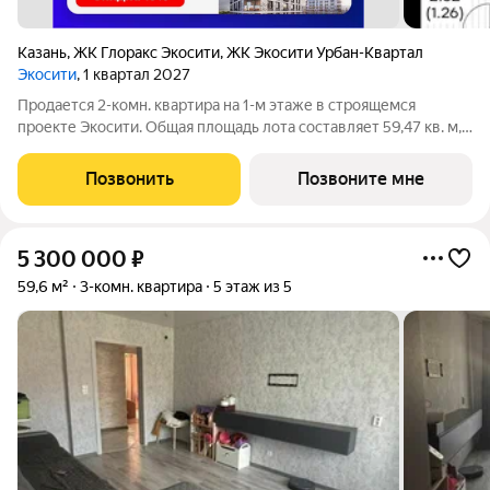
Казань
,
ЖК Глоракс Экосити
,
ЖК Экосити Урбан-Квартал
Экосити
, 1 квартал 2027
Продается 2-комн. квартира на 1-м этаже в строящемся
проекте Экосити. Общая площадь лота составляет 59,47 кв. м,
из которых 19,90 кв. м отведено под жилую и 18,35 кв. м под
кухонную зону. Номер квартиры - 242 Преимущества
Позвонить
Позвоните мне
квартиры в Урбан-квартале:
5 300 000
₽
59,6 м²
3-комн. квартира
5 этаж из 5