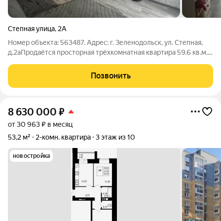
Степная улица
,
2А
Номер объекта: 563487. Адрес: г. Зеленодольск, ул. Степная,
д.2аПродаётся просторная трёхкомнатная квартира 59.6 кв.м.
на пятом этаже кирпичной пятиэтажки с идеальным
соотношением цены и жилой площади. Вас ждёт отдельная
Позвонить
кухня в 7.7 квадратов и
8 630 000
₽
от 30 963 ₽ в месяц
53,2 м²
2-комн. квартира
3 этаж из 10
новостройка