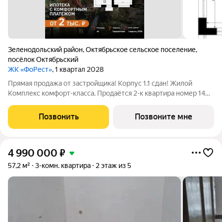
Зеленодольский район
,
Октябрьское сельское поселение
,
посёлок Октябрьский
ЖК «ФоРест»
, 1 квартал 2028
Прямая продажа от застройщика! Корпус 1.1 сдан! Жилой
Комплекс комфорт-класса. Продаётся 2-к квартира номер 14
общей площадью 46 кв.м. на 3-м этаже 6 этажного здания.
Предчистовая отделка. - Угловая планировка - больше
Позвонить
Позвоните мне
пространства для ваших идей. -
4 990 000
₽
57,2 м²
3-комн. квартира
2 этаж из 5