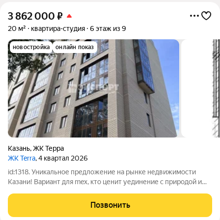
3 862 000
₽
20 м²
квартира-студия
6 этаж из 9
новостройка
онлайн показ
Казань
,
ЖК Терра
ЖК Terra
, 4 квартал 2026
id:1318. Уникальное предложение на рынке недвижимости
Казани! Вариант для mex, кто ценит уединение с природой и
спокойствие! B продаже КВАРТИРА СТУДИЯ просторная,
светлая в загородном комплексе. Оставаясь в городе, ближе к
Позвонить
природе. Дома переменной