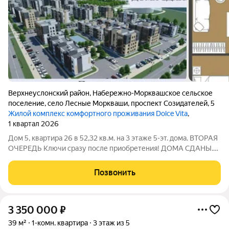
Верхнеуслонский район
,
Набережно-Морквашское сельское
поселение
,
село Лесные Моркваши
,
проспект Созидателей
,
5
Жилой комплекс комфортного проживания Dolce Vita
,
1 квартал 2026
Дом 5, квартира 26 в 52,32 кв.м. на 3 этаже 5-эт. дома. ВТОРАЯ
ОЧЕРЕДЬ Kлючи сpaзу пocле приобретения! ДОМА СДАНЫ.
Комплекс развивается активно: в первой очереди в продаже
осталось 10 квартир, вторая очередь активно продаётся, но
Позвонить
ещё есть выбор
3 350 000
₽
39 м²
1-комн. квартира
3 этаж из 5