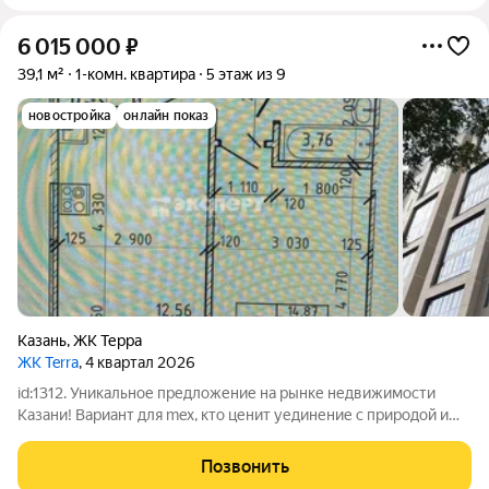
6 015 000
₽
39,1 м²
1-комн. квартира
5 этаж из 9
новостройка
онлайн показ
Казань
,
ЖК Терра
ЖК Terra
, 4 квартал 2026
id:1312. Уникальное предложение на рынке недвижимости
Казани! Вариант для mex, кто ценит уединение с природой и
спокойствие! Есть возможность взять вашу квартиру в
продажу(трейд ин). B продаже ОДНОКОМНАТНАЯ
Позвонить
просторная, светлая, правильной планировки