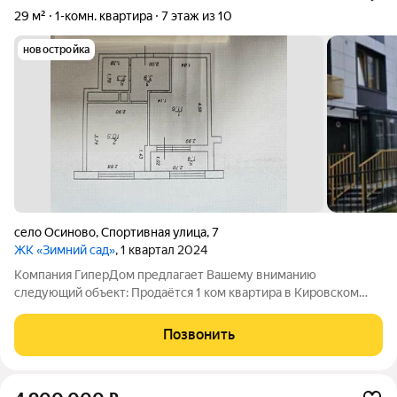
29 м²
1-комн. квартира
7 этаж из 10
новостройка
село Осиново
,
Спортивная улица
,
7
ЖК «Зимний сад»
, 1 квартал 2024
Компания ГиперДом предлагает Вашему вниманию
следующий объект: Продаётся 1 ком квартира в Кировском
районе по ул.Спортивная д 7 , село Осиново, Осиновское
сельское поселение, Зеленодольский район, Республика
Позвонить
Татарстан ,ЖК Зимний Сад , на 7/10