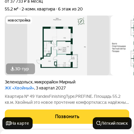
от 37 733 ₽ в месяц
55,2 м²
2-комн. квартира
6 этаж из 20
новостройка
3D-тур
Зеленодольск
,
микрорайон Мирный
ЖК «Хвойный»
, 3 квартал 2027
Квартира № 49 YandexFinishingType.PREFINE. Площадь 55.2
кв.м. Хвойный это новое прочтение комфорткласса: надёжный
монолитный дом на границе соснового бора, где современная
городская жизнь встречается с природой. Проект создан для
Позвонить
тех, кто ищет
На карте
Лёгкий поиск