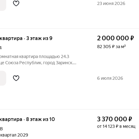
 расположат со стороны двора, а в
23 июня 2026
2 000 000
₽
 квартира · 3 этаж из 9
82 305 ₽ за м²
4
омнатная квартира площадью 24.3
це Союза Республик, город Заринск.
а третьем этаже девятиэтажного
енного в 1984 году. Пространство
6 июля 2026
3 370 000
₽
 квартира · 8 этаж из 10
от 14 123 ₽ в месяц
9В
2 квартал 2029