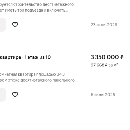
ируется строительство десятиэтажного
ет иметь три подъезда и включать
бщественного назначения на первом
 расположатся со стороны двора, а в
23 июня 2026
3 350 000
₽
 квартира · 1 этаж из 10
97 668 ₽ за м²
омнатная квартира площадью 34.3
рвом этаже десятиэтажного панельного
 адресу: город Заринск, Таратынова
оен в 1993 году и окружён приятной
6 июля 2026