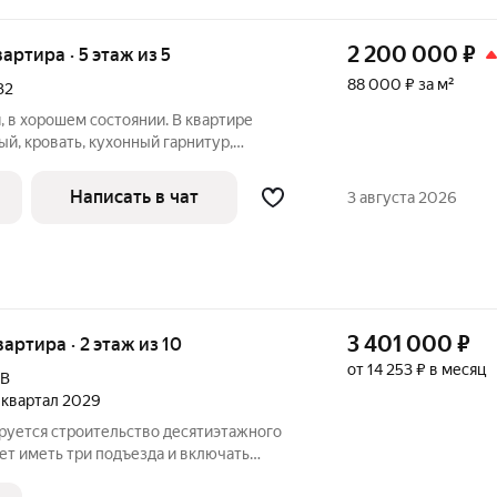
2 200 000
₽
вартира · 5 этаж из 5
88 000 ₽ за м²
32
, в хорошем состоянии. В квартире
ый, кровать, кухонный гарнитур,
 машина, кухонный стол. Во всей
жные потолки. Балкон пластиковый,
Написать в чат
3 августа 2026
3 401 000
₽
вартира · 2 этаж из 10
от 14 253 ₽ в месяц
9В
2 квартал 2029
ируется строительство десятиэтажного
ет иметь три подъезда и включать
бщественного назначения на первом