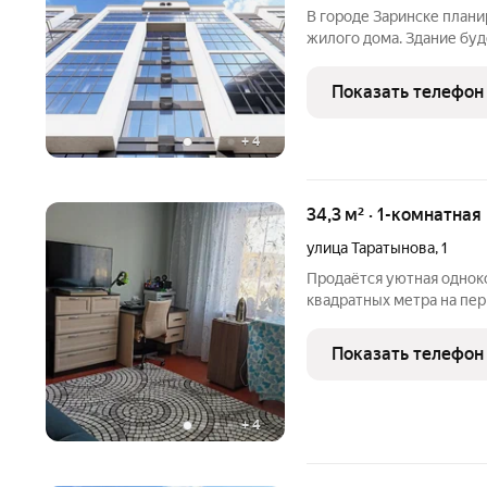
В городе Заринске план
жилого дома. Здание буд
встроенные помещения о
этаже. Входы в подъезды
Показать телефон
нежилые помещения с
+
4
34,3 м² · 1-комнатная
улица Таратынова
,
1
Продаётся уютная однок
квадратных метра на пе
дома, расположенного по
улица, дом 1. Дом постр
Показать телефон
инфраструктурой,
+
4