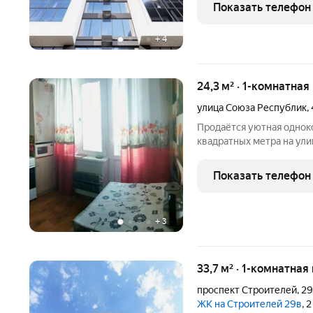
этаже. Входы в подъезды
Показать телефон
нежилые помещения с
+
4
24,3 м² · 1-комнатная
улица Союза Республик
,
Продаётся уютная однок
квадратных метра на ули
Квартира расположена н
панельного дома, постро
Показать телефон
грамотно организовано
+
3
33,7 м² · 1-комнатная
проспект Строителей
,
2
ЖК на Строителей 29в
, 