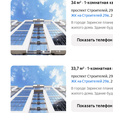
34 м² · 1-комнатная к
проспект Строителей
,
2
ЖК на Строителей 29в
, 
В городе Заринске план
жилого дома. Здание буд
встроенные помещения о
этаже. Входы в подъезды
Показать телефон
нежилые помещения с
+
4
33,7 м² · 1-комнатная
проспект Строителей
,
2
ЖК на Строителей 29в
, 
В городе Заринске план
жилого дома. Здание буд
встроенные помещения о
этаже. Входы в подъезды
Показать телефон
нежилые помещения с