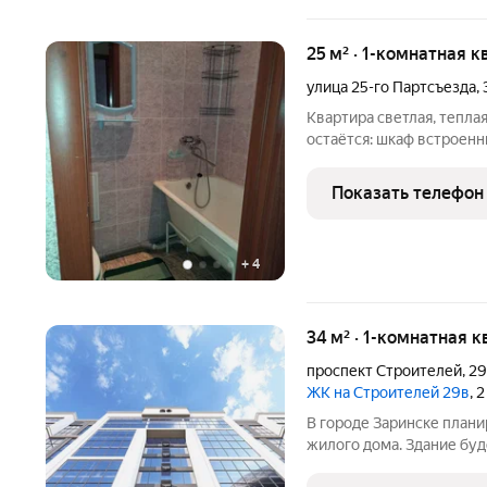
25 м² · 1-комнатная к
улица 25-го Партсъезда
,
Квартира светлая, теплая
остаётся: шкаф встроенн
холодильник, стиральная
квартире натянуты натя
Показать телефон
застеклен. Ванна вся в
+
4
34 м² · 1-комнатная к
проспект Строителей
,
2
ЖК на Строителей 29в
, 
В городе Заринске план
жилого дома. Здание буд
встроенные помещения о