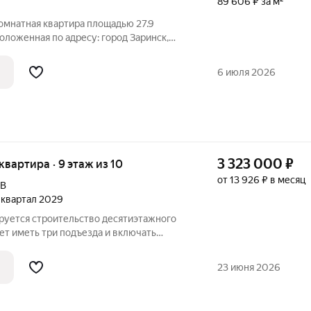
89 606 ₽ за м²
омнатная квартира площадью 27.9
оложенная по адресу: город Заринск,
. Квартира расположена на втором этаже
 дома, построенного в 1966 году.
6 июля 2026
3 323 000
₽
 квартира · 9 этаж из 10
от 13 926 ₽ в месяц
9В
2 квартал 2029
ируется строительство десятиэтажного
ет иметь три подъезда и включать
бщественного назначения на первом
 расположат со стороны двора, а в
23 июня 2026