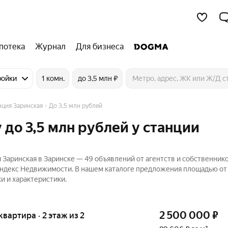
потека
Журнал
Для бизнеса
ройки
1 комн.
до 3,5 млн ₽
нция Заринская
До 3,5 млн рублей
 до 3,5 млн рублей у станции
 Заринская в Заринске — 49 объявлений от агентств и собственник
 Яндекс Недвижимости. В нашем каталоге предложения площадью от 
и и характеристики.
2 500 000
₽
 квартира · 2 этаж из 2