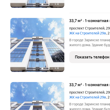
+
4
33,7 м² · 1-комнатная
проспект Строителей
,
2
ЖК на Строителей 29в
, 
В городе Заринске план
жилого дома. Здание буд
встроенные помещения о
этаже. Входы в подъезды
Показать телефон
нежилые помещения с
+
4
33,7 м² · 1-комнатная
проспект Строителей
,
2
ЖК на Строителей 29в
, 
В городе Заринске план
жилого дома. Здание буд