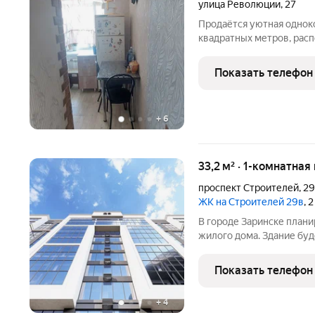
улица Революции
,
27
Продаётся уютная однок
квадратных метров, расп
улица Революции, дом 27
двухэтажного кирпичного
Показать телефон
Пространство
+
6
33,2 м² · 1-комнатная
проспект Строителей
,
2
ЖК на Строителей 29в
, 
В городе Заринске план
жилого дома. Здание буд
встроенные помещения о
этаже. Входы в подъезды
Показать телефон
нежилые помещения со
+
4