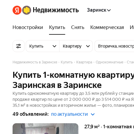
Заринск
Новостройки
Купить
Снять
Коммерческая
И
Купить
Квартиру
Вторичка, новост
Недвижимость в Заринске
Купить
Квартира
Однокомнатные
Ста
Купить 1-комнатную квартиру
Заринская в Заринске
Купить однокомнатную квартиру до 3,5 млн рублей у станции
продаже квартир по цене от 2 000 000 ₽ до 3 514 000 ₽ на
35,1 м² в новостройках и вторичном жилье — фото, планировк
49 объявлений:
по актуальности
27,9 м² · 1-комнатная