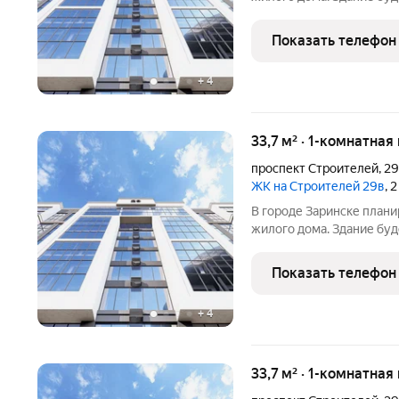
встроенные помещения о
этаже. Входы в подъезды
Показать телефон
нежилые помещения со
+
4
33,7 м² · 1-комнатная
проспект Строителей
,
2
ЖК на Строителей 29в
, 
В городе Заринске план
жилого дома. Здание буд
встроенные помещения о
этаже. Входы в подъезды
Показать телефон
нежилые помещения с
+
4
33,7 м² · 1-комнатная