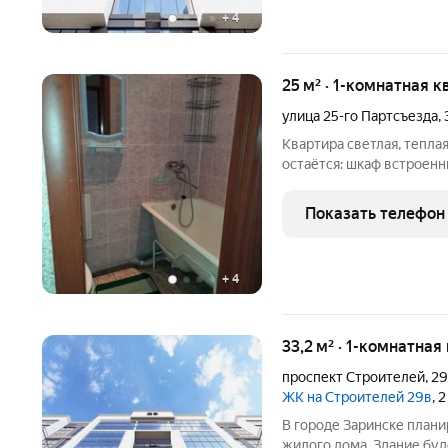
+
4
25 м² · 1-комнатная к
улица 25-го Партсъезда
,
Квартира светлая, теплая
остаётся: шкаф встроенн
холодильник, стиральная
квартире натянуты натя
Показать телефон
застеклен. Ванна вся в
+
4
33,2 м² · 1-комнатная
проспект Строителей
,
2
ЖК на Строителей 29в
, 
В городе Заринске план
жилого дома. Здание буд