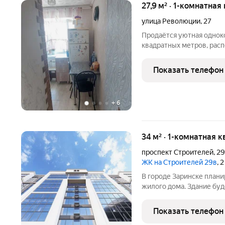
27,9 м² · 1-комнатная
улица Революции
,
27
Продаётся уютная однок
квадратных метров, расп
улица Революции, дом 27
двухэтажного кирпичного
Показать телефон
Пространство
+
6
34 м² · 1-комнатная к
проспект Строителей
,
2
ЖК на Строителей 29в
, 
В городе Заринске план
жилого дома. Здание буд
встроенные помещения о
этаже. Входы в подъезды
Показать телефон
нежилые помещения с