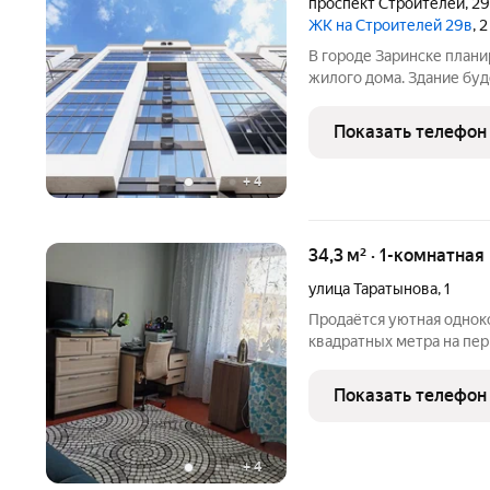
проспект Строителей
,
2
ЖК на Строителей 29в
, 
В городе Заринске план
жилого дома. Здание буд
встроенные помещения о
этаже. Входы в подъезды
Показать телефон
нежилые помещения с
+
4
34,3 м² · 1-комнатная
улица Таратынова
,
1
Продаётся уютная однок
квадратных метра на пе
дома, расположенного по
улица, дом 1. Дом постр
Показать телефон
инфраструктурой,
+
4