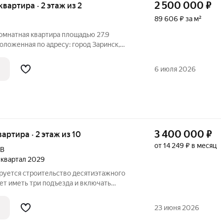
2 500 000
₽
 квартира · 2 этаж из 2
89 606 ₽ за м²
омнатная квартира площадью 27.9
оложенная по адресу: город Заринск,
. Квартира расположена на втором этаже
 дома, построенного в 1966 году.
6 июля 2026
3 400 000
₽
вартира · 2 этаж из 10
от 14 249 ₽ в месяц
9В
2 квартал 2029
ируется строительство десятиэтажного
ет иметь три подъезда и включать
бщественного назначения на первом
 расположат со стороны двора, а в
23 июня 2026