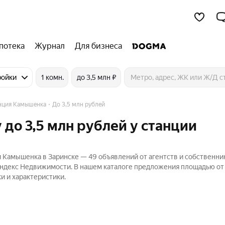
потека
Журнал
Для бизнеса
ройки
1 комн.
до 3,5 млн ₽
нция Камышенка
До 3,5 млн рублей
 до 3,5 млн рублей у станции
и Камышенка в Заринске — 49 объявлений от агентств и собственни
 Яндекс Недвижимости. В нашем каталоге предложения площадью от 
и и характеристики.