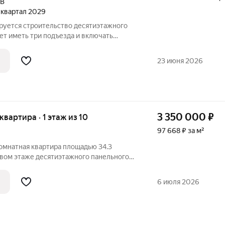
9В
2 квартал 2029
ируется строительство десятиэтажного
ет иметь три подъезда и включать
бщественного назначения на первом
 расположат со стороны двора, а в
23 июня 2026
3 350 000
₽
 квартира · 1 этаж из 10
97 668 ₽ за м²
омнатная квартира площадью 34.3
рвом этаже десятиэтажного панельного
 адресу: город Заринск, Таратынова
оен в 1993 году и окружён приятной
6 июля 2026