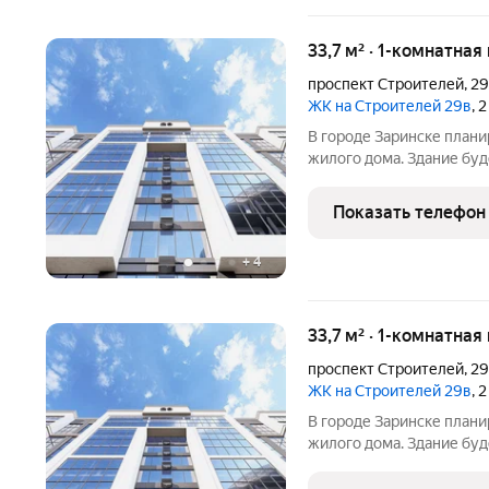
33,7 м² · 1-комнатная
проспект Строителей
,
2
ЖК на Строителей 29в
, 
В городе Заринске план
жилого дома. Здание буд
встроенные помещения о
этаже. Входы в подъезды
Показать телефон
нежилые помещения с
+
4
33,7 м² · 1-комнатная
проспект Строителей
,
2
ЖК на Строителей 29в
, 
В городе Заринске план
жилого дома. Здание буд
встроенные помещения о
этаже. Входы в подъезды