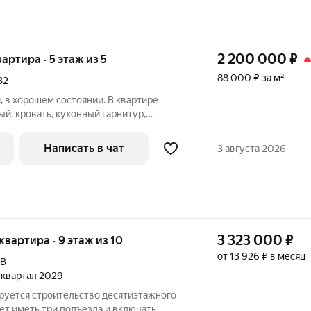
2 200 000
₽
вартира · 5 этаж из 5
88 000 ₽ за м²
32
, в хорошем состоянии. В квартире
ый, кровать, кухонный гарнитур,
 машина, кухонный стол. Во всей
жные потолки. Балкон пластиковый,
Написать в чат
3 августа 2026
3 323 000
₽
 квартира · 9 этаж из 10
от 13 926 ₽ в месяц
9В
2 квартал 2029
ируется строительство десятиэтажного
ет иметь три подъезда и включать