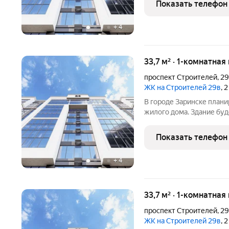
Показать телефон
нежилые помещения с
+
4
33,7 м² · 1-комнатная
проспект Строителей
,
2
ЖК на Строителей 29в
, 
В городе Заринске план
жилого дома. Здание буд
встроенные помещения о
этаже. Входы в подъезды
Показать телефон
нежилые помещения со
+
4
33,7 м² · 1-комнатная
проспект Строителей
,
2
ЖК на Строителей 29в
, 