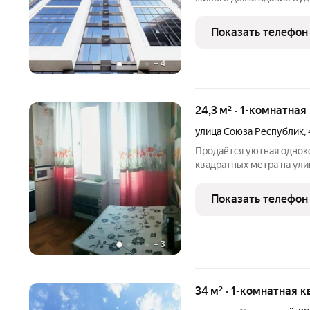
встроенные помещения о
этаже. Входы в подъезды
Показать телефон
нежилые помещения со
+
4
24,3 м² · 1-комнатная
улица Союза Республик
,
Продаётся уютная однок
квадратных метра на ули
Квартира расположена н
панельного дома, постро
Показать телефон
грамотно организовано
+
3
34 м² · 1-комнатная к