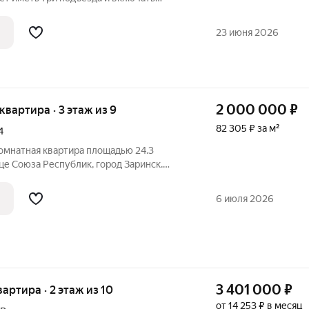
бщественного назначения на первом
 расположат со стороны двора, а в
23 июня 2026
2 000 000
₽
 квартира · 3 этаж из 9
82 305 ₽ за м²
4
омнатная квартира площадью 24.3
це Союза Республик, город Заринск.
а третьем этаже девятиэтажного
енного в 1984 году. Пространство
6 июля 2026
3 401 000
₽
вартира · 2 этаж из 10
от 14 253 ₽ в месяц