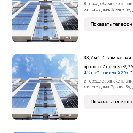
В городе Заринске план
жилого дома. Здание буд
встроенные помещения о
этаже. Входы в подъезды
Показать телефон
нежилые помещения с
+
4
33,7 м² · 1-комнатная
проспект Строителей
,
2
ЖК на Строителей 29в
, 
В городе Заринске план
жилого дома. Здание буд
встроенные помещения о
этаже. Входы в подъезды
Показать телефон
нежилые помещения с
+
4