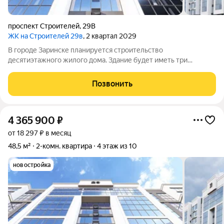
проспект Строителей
,
29В
ЖК на Строителей 29в
, 2 квартал 2029
В городе Заринске планируется строительство
десятиэтажного жилого дома. Здание будет иметь три
подъезда и включать встроенные помещения общественного
назначения на первом этаже. Входы в подъезды расположат
Позвонить
со стороны двора, а в нежилые помещения с
4 365 900
₽
от 18 297 ₽ в месяц
48,5 м²
2-комн. квартира
4 этаж из 10
новостройка