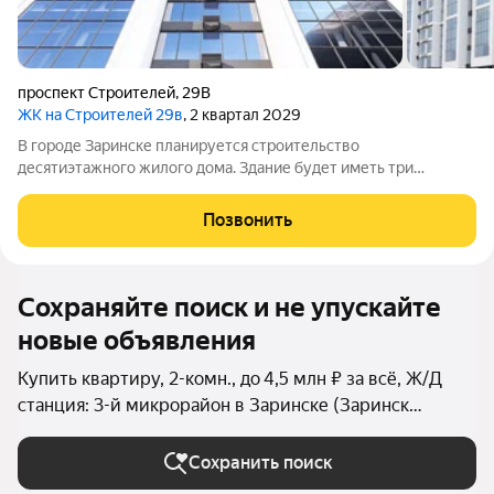
проспект Строителей
,
29В
ЖК на Строителей 29в
, 2 квартал 2029
В городе Заринске планируется строительство
десятиэтажного жилого дома. Здание будет иметь три
подъезда и включать встроенные помещения общественного
назначения на первом этаже. Входы в подъезды расположат
Позвонить
со стороны двора, а в нежилые помещения со
Сохраняйте поиск и не упускайте
новые объявления
Купить квартиру, 2-комн., до 4,5 млн ₽ за всё, Ж/Д
станция: 3-й микрорайон в Заринске (Заринск
(городской округ))
Сохранить поиск