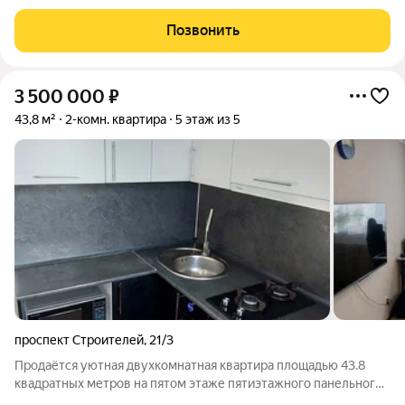
подъезда и включать помещения общественного назначения
на первом этаже. Входы в подъезды разместят со стороны
Позвонить
двора, а в нежилые помещения с фасадной
3 500 000
₽
43,8 м²
2-комн. квартира
5 этаж из 5
проспект Строителей
,
21/3
Продаётся уютная двухкомнатная квартира площадью 43.8
квадратных метров на пятом этаже пятиэтажного панельного
дома, расположенного по адресу: город Заринск, проспект