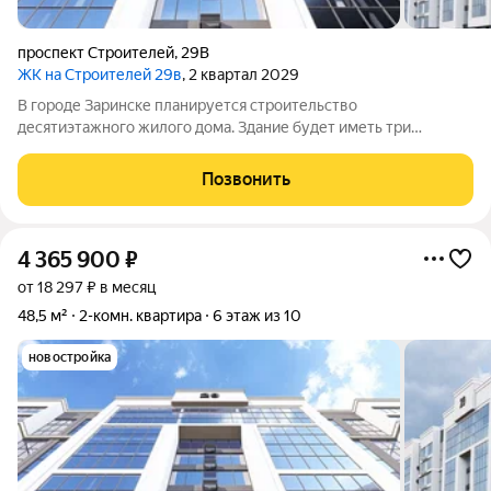
проспект Строителей
,
29В
ЖК на Строителей 29в
, 2 квартал 2029
В городе Заринске планируется строительство
десятиэтажного жилого дома. Здание будет иметь три
подъезда и включать встроенные помещения общественного
назначения на первом этаже. Входы в подъезды расположатся
Позвонить
со стороны двора, а в нежилые помещения с
4 365 900
₽
от 18 297 ₽ в месяц
48,5 м²
2-комн. квартира
6 этаж из 10
новостройка