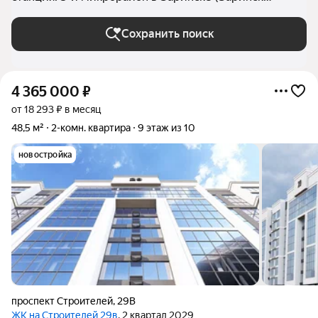
(городской округ))
Сохранить поиск
4 365 000
₽
от 18 293 ₽ в месяц
48,5 м²
2-комн. квартира
9 этаж из 10
новостройка
проспект Строителей
,
29В
ЖК на Строителей 29в
, 2 квартал 2029