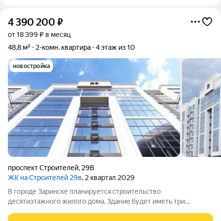
4 390 200
₽
от 18 399 ₽ в месяц
48,8 м²
2-комн. квартира
4 этаж из 10
новостройка
проспект Строителей
,
29В
ЖК на Строителей 29в
, 2 квартал 2029
В городе Заринске планируется строительство
десятиэтажного жилого дома. Здание будет иметь три
подъезда и включать встроенные помещения общественного