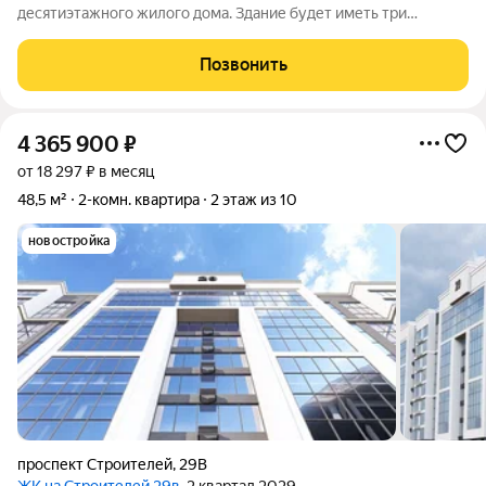
десятиэтажного жилого дома. Здание будет иметь три
подъезда и включать встроенные помещения общественного
назначения на первом этаже. Входы в подъезды расположат
Позвонить
со стороны двора, а в нежилые помещения с
4 365 900
₽
от 18 297 ₽ в месяц
48,5 м²
2-комн. квартира
2 этаж из 10
новостройка
проспект Строителей
,
29В