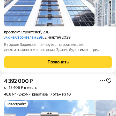
проспект Строителей
,
29В
ЖК на Строителей 29в
, 2 квартал 2029
В городе Заринске планируется строительство
десятиэтажного жилого дома. Здание будет иметь три
подъезда и включать встроенные помещения общественного
назначения на первом этаже. Входы в подъезды расположат
Позвонить
со стороны двора, а в нежилые помещения с
4 392 000
₽
от 18 406 ₽ в месяц
48,8 м²
2-комн. квартира
7 этаж из 10
новостройка