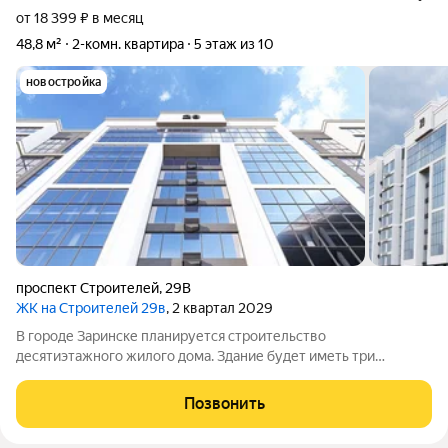
от 18 399 ₽ в месяц
48,8 м²
2-комн. квартира
5 этаж из 10
новостройка
проспект Строителей
,
29В
ЖК на Строителей 29в
, 2 квартал 2029
В городе Заринске планируется строительство
десятиэтажного жилого дома. Здание будет иметь три
подъезда и включать встроенные помещения общественного
назначения на первом этаже. Входы в подъезды расположат
Позвонить
со стороны двора, а в нежилые помещения с