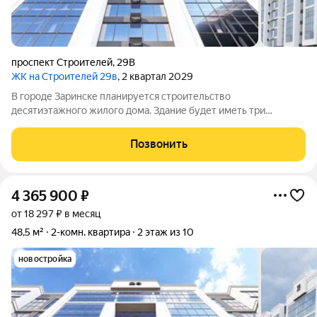
проспект Строителей
,
29В
ЖК на Строителей 29в
, 2 квартал 2029
В городе Заринске планируется строительство
десятиэтажного жилого дома. Здание будет иметь три
подъезда и включать встроенные помещения общественного
назначения на первом этаже. Входы в подъезды расположатся
Позвонить
со стороны двора, а в нежилые помещения с
4 365 900
₽
от 18 297 ₽ в месяц
48,5 м²
2-комн. квартира
2 этаж из 10
новостройка