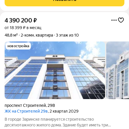
окружён развитой инфраструктурой:
4 390 200
₽
от 18 399 ₽ в месяц
48,8 м²
2-комн. квартира
3 этаж из 10
новостройка
проспект Строителей
,
29В
ЖК на Строителей 29в
, 2 квартал 2029
В городе Заринске планируется строительство
десятиэтажного жилого дома. Здание будет иметь три