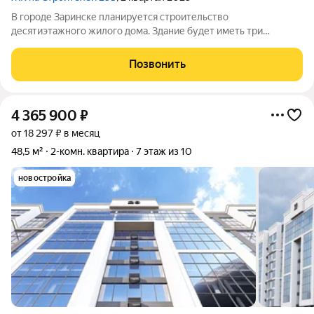
В городе Заринске планируется строительство
десятиэтажного жилого дома. Здание будет иметь три
подъезда и включать встроенные помещения общественного
назначения на первом этаже. Входы в подъезды разместят со
Позвонить
стороны двора, а в нежилые помещения с
4 365 900
₽
от 18 297 ₽ в месяц
48,5 м²
2-комн. квартира
7 этаж из 10
новостройка