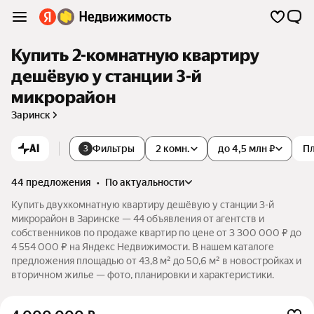
Купить 2-комнатную квартиру
дешёвую у станции 3-й
микрорайон
Заринск
AI
Фильтры
2 комн.
до 4,5 млн ₽
П
3
44 предложения
•
по актуальности
Купить двухкомнатную квартиру дешёвую у станции 3-й
микрорайон в Заринске — 44 объявления от агентств и
собственников по продаже квартир по цене от 3 300 000 ₽ до
4 554 000 ₽ на Яндекс Недвижимости. В нашем каталоге
предложения площадью от 43,8 м² до 50,6 м² в новостройках и
вторичном жилье — фото, планировки и характеристики.