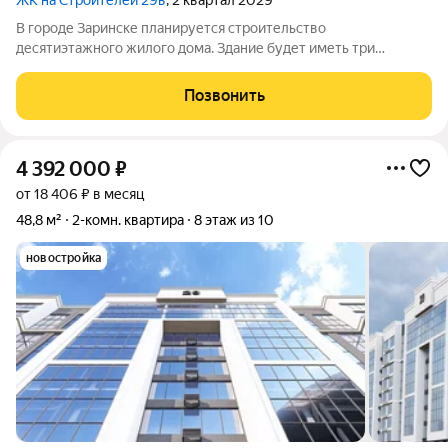
ЖК на Строителей 29в
, 2 квартал 2029
В городе Заринске планируется строительство
десятиэтажного жилого дома. Здание будет иметь три
подъезда и включать встроенные помещения общественного
назначения на первом этаже. Входы в подъезды расположат
Позвонить
со стороны двора, а в нежилые помещения с
4 392 000
₽
от 18 406 ₽ в месяц
48,8 м²
2-комн. квартира
8 этаж из 10
новостройка