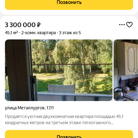
назначения на первом этаже. Входы в подъезды расположат
Позвонить
со стороны двора, а в нежилые помещения со
3 300 000
₽
45,1 м²
2-комн. квартира
3 этаж из 5
улица Металлургов
,
17/1
Продаётся уютная двухкомнатная квартира площадью 45.1
квадратных метров на третьем этаже пятиэтажного
панельного дома, расположенного по адресу: город Заринск,
улица Металлургов, дом 17/1. Дом построен в 1976 году и
Позвонить