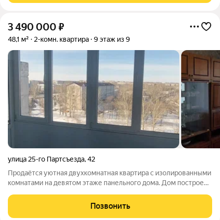
3 490 000
₽
48,1 м²
2-комн. квартира
9 этаж из 9
улица 25-го Партсъезда
,
42
Продаётся уютная двухкомнатная квартира с изолированными
комнатами на девятом этаже панельного дома. Дом построен
в 1993 году, что гарантирует хорошую тепло- и
звукоизоляцию. Для молодых семей с детьми особенно
Позвонить
актуально наличие во дворе детской