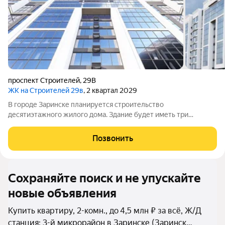
проспект Строителей
,
29В
ЖК на Строителей 29в
, 2 квартал 2029
В городе Заринске планируется строительство
десятиэтажного жилого дома. Здание будет иметь три
подъезда и включать встроенные помещения общественного
назначения на первом этаже. Входы в подъезды расположат
Позвонить
со стороны двора, а в нежилые помещения с
Сохраняйте поиск и не упускайте
новые объявления
Купить квартиру, 2-комн., до 4,5 млн ₽ за всё, Ж/Д
станция: 3-й микрорайон в Заринске (Заринск