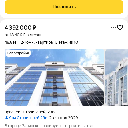
Строителей, 21/3. Квартира порадует вас своим
Позвонить
косметическим ремонтом, который
4 392 000
₽
от 18 406 ₽ в месяц
48,8 м²
2-комн. квартира
5 этаж из 10
новостройка
проспект Строителей
,
29В
ЖК на Строителей 29в
, 2 квартал 2029
В городе Заринске планируется строительство