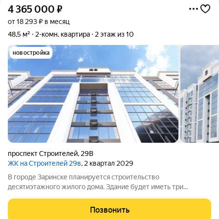
4 365 000
₽
от 18 293 ₽ в месяц
48,5 м²
2-комн. квартира
2 этаж из 10
новостройка
проспект Строителей
,
29В
ЖК на Строителей 29в
, 2 квартал 2029
В городе Заринске планируется строительство
десятиэтажного жилого дома. Здание будет иметь три
подъезда и включать встроенные помещения общественного
назначения на первом этаже. Входы в подъезды разместят со
Позвонить
стороны двора, а в нежилые помещения с