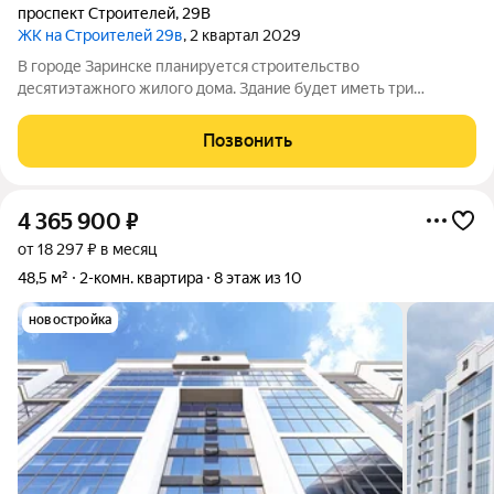
проспект Строителей
,
29В
ЖК на Строителей 29в
, 2 квартал 2029
В городе Заринске планируется строительство
десятиэтажного жилого дома. Здание будет иметь три
подъезда и включать встроенные помещения общественного
назначения на первом этаже. Входы в подъезды расположатся
Позвонить
со стороны двора, а в нежилые помещения с
4 365 900
₽
от 18 297 ₽ в месяц
48,5 м²
2-комн. квартира
8 этаж из 10
новостройка