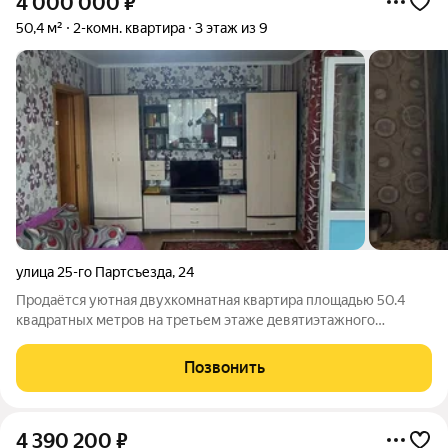
4 000 000
₽
50,4 м²
2-комн. квартира
3 этаж из 9
улица 25-го Партсъезда
,
24
Продаётся уютная двухкомнатная квартира площадью 50.4
квадратных метров на третьем этаже девятиэтажного
панельного дома, расположенного по адресу: город Заринск,
улица 25 Партсъезда, дом 24. Строение было возведено в 1978
Позвонить
году и окружено развитой
4 390 200
₽