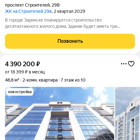
проспект Строителей
,
29В
ЖК на Строителей 29в
, 2 квартал 2029
В городе Заринске планируется строительство
десятиэтажного жилого дома. Здание будет иметь три
подъезда и включать встроенные помещения общественного
назначения на первом этаже. Входы в подъезды расположат
Позвонить
со стороны двора, а в нежилые помещения с
4 390 200
₽
от 18 399 ₽ в месяц
48,8 м²
2-комн. квартира
7 этаж из 10
новостройка