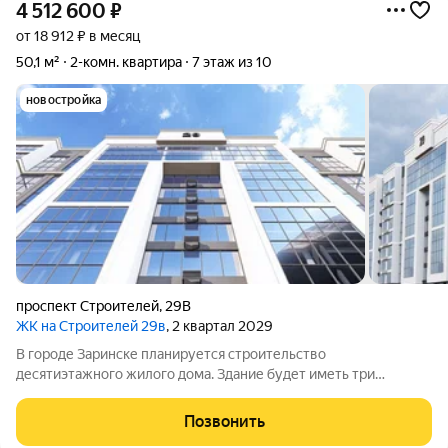
4 512 600
₽
от 18 912 ₽ в месяц
50,1 м²
2-комн. квартира
7 этаж из 10
новостройка
проспект Строителей
,
29В
ЖК на Строителей 29в
, 2 квартал 2029
В городе Заринске планируется строительство
десятиэтажного жилого дома. Здание будет иметь три
подъезда и включать встроенные помещения общественного
назначения на первом этаже. Входы в подъезды расположат
Позвонить
со стороны двора, а в нежилые помещения с