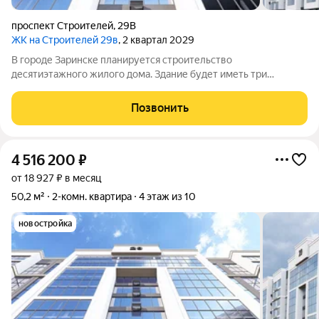
проспект Строителей
,
29В
ЖК на Строителей 29в
, 2 квартал 2029
В городе Заринске планируется строительство
десятиэтажного жилого дома. Здание будет иметь три
подъезда и включать встроенные помещения общественного
назначения на первом этаже. Входы в подъезды расположатся
Позвонить
со стороны двора, а в нежилые помещения с
4 516 200
₽
от 18 927 ₽ в месяц
50,2 м²
2-комн. квартира
4 этаж из 10
новостройка