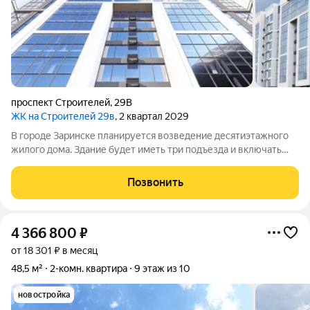
проспект Строителей
,
29В
ЖК на Строителей 29в
, 2 квартал 2029
В городе Заринске планируется возведение десятиэтажного
жилого дома. Здание будет иметь три подъезда и включать
встроенные помещения общественного назначения на первом
этаже. Входы в подъезды расположат со стороны двора, а в
Позвонить
нежилые помещения с
4 366 800
₽
от 18 301 ₽ в месяц
48,5 м²
2-комн. квартира
9 этаж из 10
новостройка