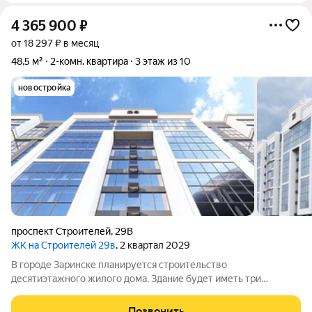
4 365 900
₽
от 18 297 ₽ в месяц
48,5 м²
2-комн. квартира
3 этаж из 10
новостройка
проспект Строителей
,
29В
ЖК на Строителей 29в
, 2 квартал 2029
В городе Заринске планируется строительство
десятиэтажного жилого дома. Здание будет иметь три
подъезда и включать встроенные помещения общественного
назначения на первом этаже. Входы в подъезды расположат
Позвонить