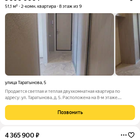
51,1 м²
2-комн. квартира
8 этаж из 9
улица Таратынова
,
5
Продается светлая и теплая двухкомнатная квартира по
адресу: ул. Таратынова, д. 5. Расположена на 8-м этаже.
Основные характеристики: Общая площадь: 51.1 кв.м.
Просторная лоджия (7 метров) отличное место для зоны
Позвонить
отдыха или хранения. В квартире
4 365 900
₽