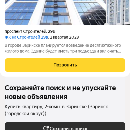
проспект Строителей
,
29В
ЖК на Строителей 29в
, 2 квартал 2029
В городе Заринске планируется возведение десятиэтажного
жилого дома. Здание будет иметь три подъезда и включать
встроенные помещения общественного назначения на первом
этаже. Входы в подъезды расположат со стороны двора, а в
Позвонить
нежилые помещения с
Сохраняйте поиск и не упускайте
новые объявления
Купить квартиру, 2-комн. в Заринске (Заринск
(городской округ))
Сохранить поиск