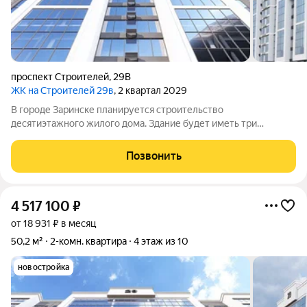
проспект Строителей
,
29В
ЖК на Строителей 29в
, 2 квартал 2029
В городе Заринске планируется строительство
десятиэтажного жилого дома. Здание будет иметь три
подъезда и включать встроенные помещения общественного
назначения на первом этаже. Входы в подъезды расположат
Позвонить
со стороны двора, а в нежилые помещения со
4 517 100
₽
от 18 931 ₽ в месяц
50,2 м²
2-комн. квартира
4 этаж из 10
новостройка