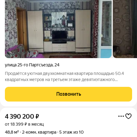
улица 25-го Партсъезда
,
24
Продаётся уютная двухкомнатная квартира площадью 50.4
квадратных метров на третьем этаже девятиэтажного
панельного дома, расположенного по адресу: город Заринск,
улица 25 Партсъезда, дом 24. Строение было возведено в 1978
Позвонить
году и окружено развитой
4 390 200
₽
от 18 399 ₽ в месяц
48,8 м²
2-комн. квартира
5 этаж из 10