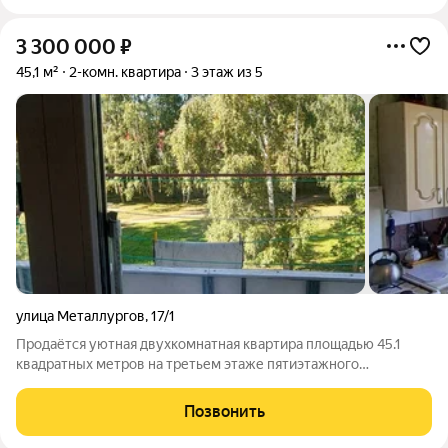
3 300 000
₽
45,1 м²
2-комн. квартира
3 этаж из 5
улица Металлургов
,
17/1
Продаётся уютная двухкомнатная квартира площадью 45.1
квадратных метров на третьем этаже пятиэтажного
панельного дома, расположенного по адресу: город Заринск,
улица Металлургов, дом 17/1. Дом построен в 1976 году и
Позвонить
окружён развитой инфраструктурой: