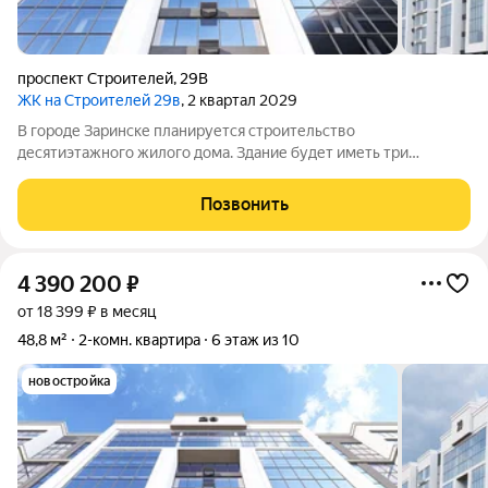
проспект Строителей
,
29В
ЖК на Строителей 29в
, 2 квартал 2029
В городе Заринске планируется строительство
десятиэтажного жилого дома. Здание будет иметь три
подъезда и включать встроенные помещения общественного
назначения на первом этаже. Входы в подъезды расположатся
Позвонить
со стороны двора, а в нежилые помещения с
4 390 200
₽
от 18 399 ₽ в месяц
48,8 м²
2-комн. квартира
6 этаж из 10
новостройка