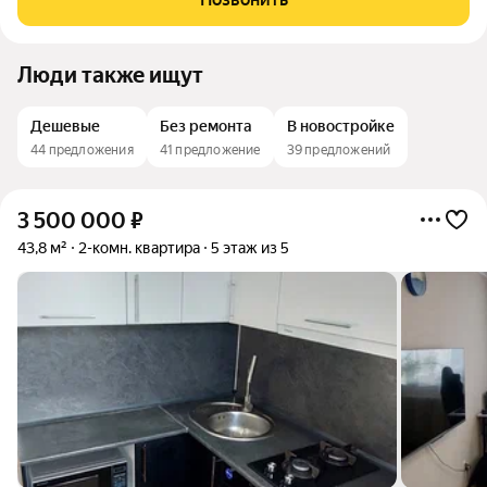
со стороны двора, а в нежилые помещения с
Люди также ищут
Дешевые
Без ремонта
В новостройке
44 предложения
41 предложение
39 предложений
3 500 000
₽
43,8 м²
2-комн. квартира
5 этаж из 5