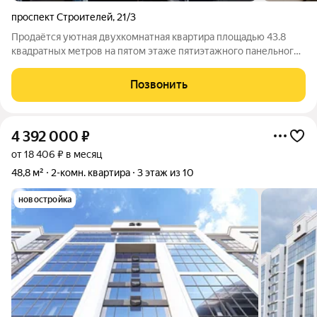
проспект Строителей
,
21/3
Продаётся уютная двухкомнатная квартира площадью 43.8
квадратных метров на пятом этаже пятиэтажного панельного
дома, расположенного по адресу: город Заринск, проспект
Строителей, 21/3. Квартира порадует вас своим
Позвонить
косметическим ремонтом, который
4 392 000
₽
от 18 406 ₽ в месяц
48,8 м²
2-комн. квартира
3 этаж из 10
новостройка