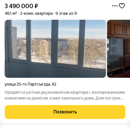
3 490 000
₽
48,1 м²
2-комн. квартира
9 этаж из 9
улица 25-го Партсъезда
,
42
Продаётся уютная двухкомнатная квартира с изолированными
комнатами на девятом этаже панельного дома. Дом построен
в 1993 году, что гарантирует хорошую тепло- и
звукоизоляцию. Для молодых семей с детьми особенно
Позвонить
актуально наличие во дворе детской