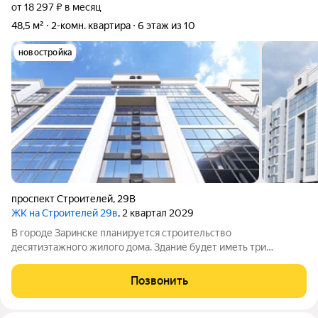
от 18 297 ₽ в месяц
48,5 м²
2-комн. квартира
6 этаж из 10
новостройка
проспект Строителей
,
29В
ЖК на Строителей 29в
, 2 квартал 2029
В городе Заринске планируется строительство
десятиэтажного жилого дома. Здание будет иметь три
подъезда и включать встроенные помещения общественного
назначения на первом этаже. Входы в подъезды расположат
Позвонить
со стороны двора, а в нежилые помещения со