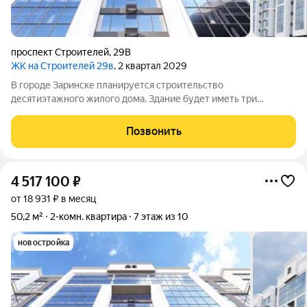
проспект Строителей
,
29В
ЖК на Строителей 29в
, 2 квартал 2029
В городе Заринске планируется строительство
десятиэтажного жилого дома. Здание будет иметь три
подъезда и включать встроенные помещения общественного
назначения на первом этаже. Входы в подъезды расположат
Позвонить
со стороны двора, а в нежилые помещения с
4 517 100
₽
от 18 931 ₽ в месяц
50,2 м²
2-комн. квартира
7 этаж из 10
новостройка