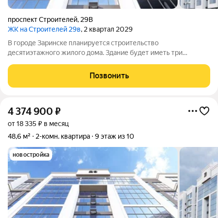
проспект Строителей
,
29В
ЖК на Строителей 29в
, 2 квартал 2029
В городе Заринске планируется строительство
десятиэтажного жилого дома. Здание будет иметь три
подъезда и включать встроенные помещения общественного
назначения на первом этаже. Входы в подъезды расположат
Позвонить
со стороны двора, а в нежилые помещения с
4 374 900
₽
от 18 335 ₽ в месяц
48,6 м²
2-комн. квартира
9 этаж из 10
новостройка