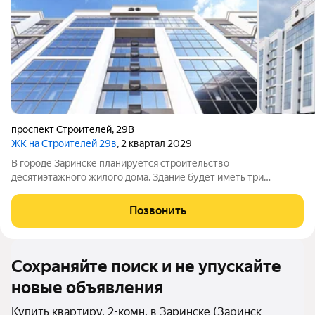
проспект Строителей
,
29В
ЖК на Строителей 29в
, 2 квартал 2029
В городе Заринске планируется строительство
десятиэтажного жилого дома. Здание будет иметь три
подъезда и включать встроенные помещения общественного
назначения на первом этаже. Входы в подъезды разместят со
Позвонить
стороны двора, а в нежилые помещения с
Сохраняйте поиск и не упускайте
новые объявления
Купить квартиру, 2-комн. в Заринске (Заринск