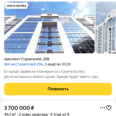
новостройка
проспект Строителей
,
29В
ЖК на Строителей 29в
, 2 квартал 2029
В городе Заринске планируется строительство
десятиэтажного жилого дома. Здание будет иметь три
подъезда и включать встроенные помещения общественного
назначения на первом этаже. Входы в подъезды расположат
Позвонить
со стороны двора, а в нежилые помещения с
3 700 000
₽
49,3 м²
2-комн. квартира
9 этаж из 9