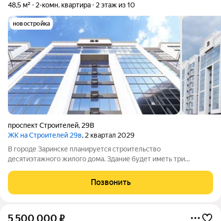
48,5 м²
2-комн. квартира
2 этаж из 10
новостройка
проспект Строителей
,
29В
ЖК на Строителей 29в
, 2 квартал 2029
В городе Заринске планируется строительство
десятиэтажного жилого дома. Здание будет иметь три
подъезда и включать встроенные помещения общественного
назначения на первом этаже. Входы в подъезды разместят со
Позвонить
стороны двора, а в нежилые помещения с
5 500 000
₽