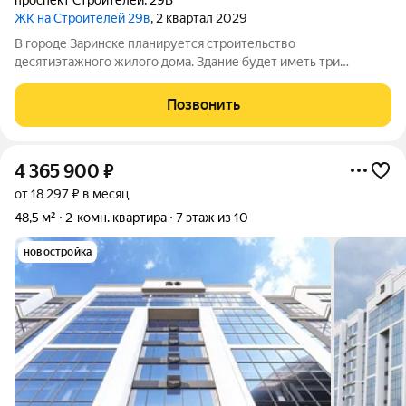
проспект Строителей
,
29В
ЖК на Строителей 29в
, 2 квартал 2029
В городе Заринске планируется строительство
десятиэтажного жилого дома. Здание будет иметь три
подъезда и включать встроенные помещения общественного
назначения на первом этаже. Входы в подъезды расположатся
Позвонить
со стороны двора, а в нежилые помещения с
4 365 900
₽
от 18 297 ₽ в месяц
48,5 м²
2-комн. квартира
7 этаж из 10
новостройка