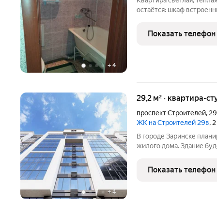
Квартира светлая, теплая
остаётся: шкаф встроенн
холодильник, стиральная
квартире натянуты натя
Показать телефон
застеклен. Ванна вся в
+
4
29,2 м² · квартира-ст
проспект Строителей
,
2
ЖК на Строителей 29в
, 
В городе Заринске план
жилого дома. Здание буд
встроенные помещения о
этаже. Входы в подъезды
Показать телефон
нежилые помещения с
+
4