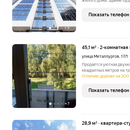
жилого дома. Здание буд
встроенные помещения о
этаже. Входы в подъезды
Показать телефон
нежилые помещения с
+
4
45,1 м² · 2-комнатная
улица Металлургов
,
17/1
Продаётся уютная двухк
квадратных метров на т
дома, расположенного по
Отличие: дороже на 300
Металлургов, дом 17/1. 
развитой инфраструктур
Показать телефон
+
7
28,9 м² · квартира-ст