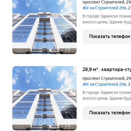
проспект Строителей
,
2
ЖК на Строителей 29в
, 
В городе Заринске план
жилого дома. Здание буд
встроенные помещения о
этаже. Входы в подъезды
Показать телефон
нежилые помещения с
+
4
28,9 м² · квартира-ст
проспект Строителей
,
2
ЖК на Строителей 29в
, 
В городе Заринске план
жилого дома. Здание буд
встроенные помещения о
этаже. Входы в подъезды
Показать телефон
нежилые помещения с
+
4