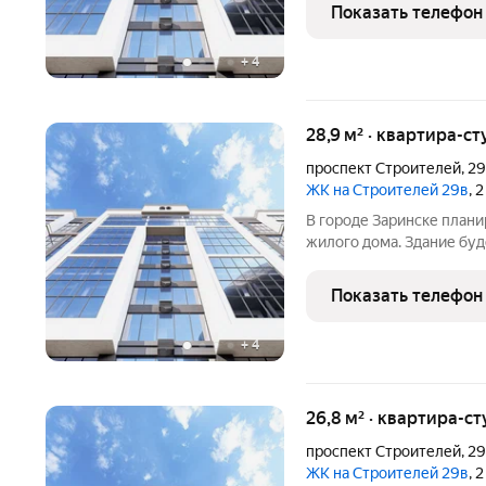
этаже. Входы в подъезды
Показать телефон
нежилые помещения с
+
4
28,9 м² · квартира-ст
проспект Строителей
,
2
ЖК на Строителей 29в
, 
В городе Заринске план
жилого дома. Здание буд
встроенные помещения о
этаже. Входы в подъезды
Показать телефон
нежилые помещения с
+
4
26,8 м² · квартира-ст
проспект Строителей
,
2
ЖК на Строителей 29в
, 