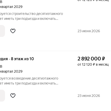
9В
2 квартал 2029
ируется строительство десятиэтажного
ет иметь три подъезда и включать
бщественного назначения на первом
 расположат со стороны двора, а в
23 июня 2026
2 892 000
₽
удия · 8 этаж из 10
от 12 120 ₽ в месяц
9В
2 квартал 2029
ируется возведение десятиэтажного
ет иметь три подъезда и включать
бщественного назначения на первом
 расположат со стороны двора, а в
23 июня 2026