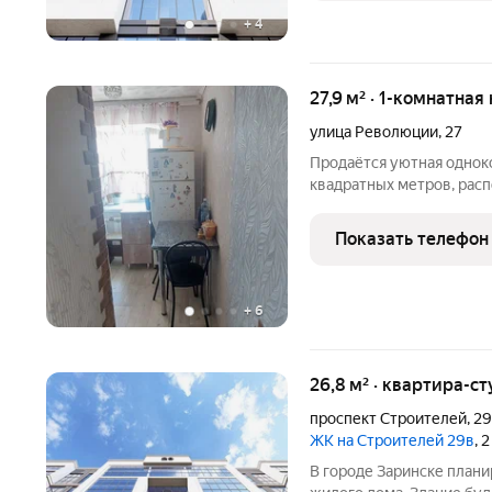
+
4
27,9 м² · 1-комнатная
улица Революции
,
27
Продаётся уютная однок
квадратных метров, расп
улица Революции, дом 27
двухэтажного кирпичного
Показать телефон
Пространство
+
6
26,8 м² · квартира-ст
проспект Строителей
,
2
ЖК на Строителей 29в
, 
В городе Заринске план