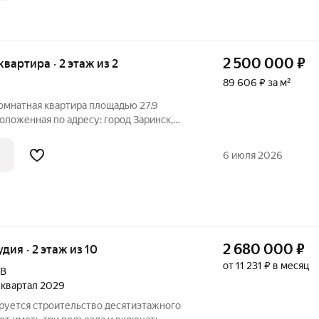
2 500 000
₽
 квартира · 2 этаж из 2
89 606 ₽ за м²
омнатная квартира площадью 27.9
оложенная по адресу: город Заринск,
. Квартира расположена на втором этаже
 дома, построенного в 1966 году.
6 июля 2026
2 680 000
₽
удия · 2 этаж из 10
от 11 231 ₽ в месяц
9В
2 квартал 2029
ируется строительство десятиэтажного