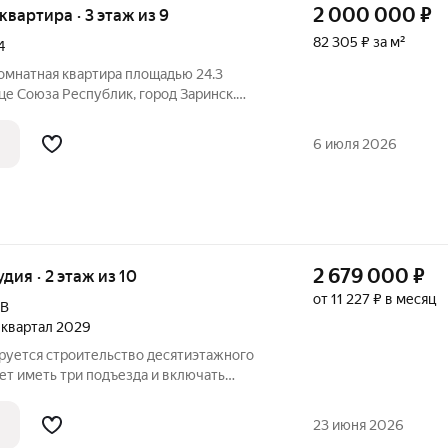
2 000 000
₽
 квартира · 3 этаж из 9
82 305 ₽ за м²
4
омнатная квартира площадью 24.3
це Союза Республик, город Заринск.
а третьем этаже девятиэтажного
енного в 1984 году. Пространство
6 июля 2026
2 679 000
₽
удия · 2 этаж из 10
от 11 227 ₽ в месяц
9В
2 квартал 2029
ируется строительство десятиэтажного
ет иметь три подъезда и включать
бщественного назначения на первом
 расположат со стороны двора, а в
23 июня 2026