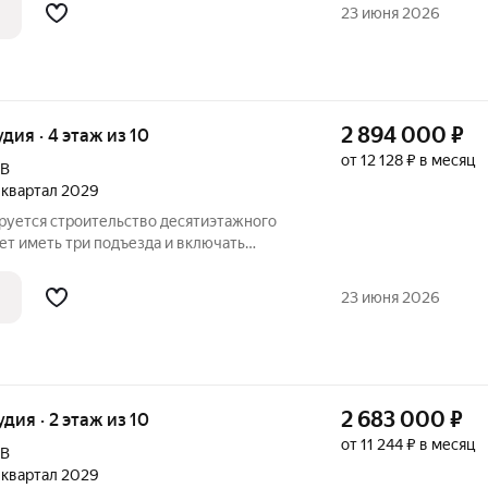
 расположат со стороны двора, а в
23 июня 2026
2 894 000
₽
удия · 4 этаж из 10
от 12 128 ₽ в месяц
9В
2 квартал 2029
ируется строительство десятиэтажного
ет иметь три подъезда и включать
бщественного назначения на первом
 разместят со стороны двора, а в
23 июня 2026
2 683 000
₽
удия · 2 этаж из 10
от 11 244 ₽ в месяц
9В
2 квартал 2029