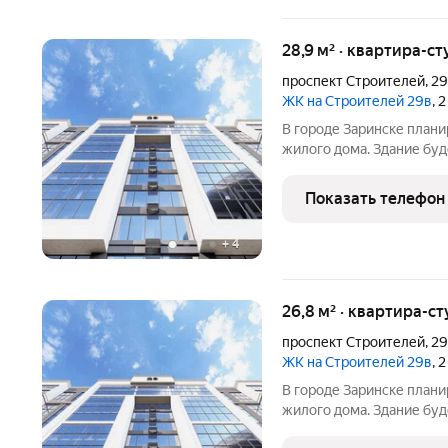
28,9 м² · квартира-ст
проспект Строителей
,
2
ЖК на Строителей 29в
, 
В городе Заринске план
жилого дома. Здание буд
встроенные помещения о
этаже. Входы в подъезды
Показать телефон
нежилые помещения с
+
4
26,8 м² · квартира-ст
проспект Строителей
,
2
ЖК на Строителей 29в
, 
В городе Заринске план
жилого дома. Здание буд
встроенные помещения о