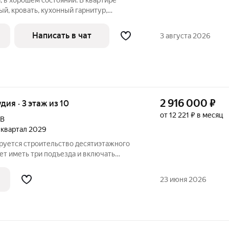
, в хорошем состоянии. В квартире
ый, кровать, кухонный гарнитур,
 машина, кухонный стол. Во всей
жные потолки. Балкон пластиковый,
Написать в чат
3 августа 2026
2 916 000
₽
удия · 3 этаж из 10
от 12 221 ₽ в месяц
9В
2 квартал 2029
ируется строительство десятиэтажного
ет иметь три подъезда и включать
бщественного назначения на первом
 расположат со стороны двора, а в
23 июня 2026