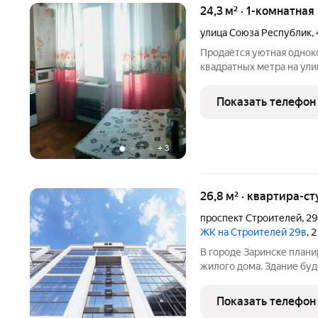
24,3 м² · 1-комнатная
улица Союза Республик
,
Продаётся уютная однок
квадратных метра на ули
Квартира расположена н
панельного дома, постро
Показать телефон
грамотно организовано
+
3
26,8 м² · квартира-ст
проспект Строителей
,
2
ЖК на Строителей 29в
, 
В городе Заринске план
жилого дома. Здание буд
встроенные помещения о
этаже. Входы в подъезды
Показать телефон
нежилые помещения с