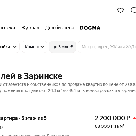
потека
Журнал
Для бизнеса
ройки
Комнат
до 3 млн ₽
блей в Заринске
й от агентств и собственников по продаже квартир по цене от 2 00
дложения площадью от 24,3 м² до 45,1 м² в новостройках и вторич
2 200 000
₽
вартира · 5 этаж из 5
88 000 ₽ за м²
32