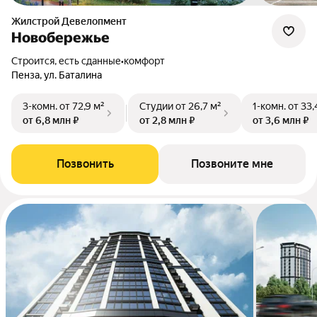
Жилстрой Девелопмент
Новобережье
Строится, есть сданные
•
комфорт
Пенза, ул. Баталина
3-комн.
от 72,9 м²
Студии
от 26,7 м²
1-комн.
от 33,
от 6,8 млн ₽
от 2,8 млн ₽
от 3,6 млн ₽
Позвонить
Позвоните мне