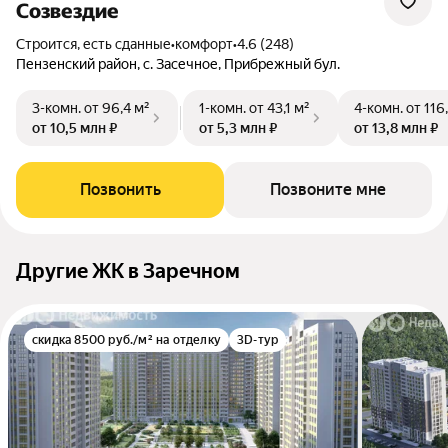
Созвездие
Строится, есть сданные
•
комфорт
•
4.6 (248)
Пензенский район, с. Засечное, Прибрежный бул.
3-комн.
от 96,4 м²
1-комн.
от 43,1 м²
4-комн.
от 116
от 10,5 млн ₽
от 5,3 млн ₽
от 13,8 млн ₽
Позвонить
Позвоните мне
Другие ЖК в Заречном
скидка 8500 руб./м² на отделку
3D-тур