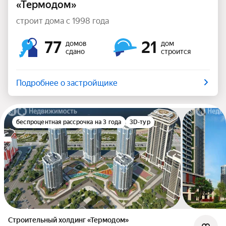
«Термодом»
строит дома с 1998 года
77
21
домов
дом
сдано
строится
Подробнее о застройщике
беспроцентная рассрочка на 3 года
3D-тур
Строительный холдинг «Термодом»