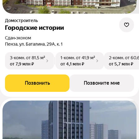
Домостроитель
Городские истории
Сдан
•
эконом
Пенза, ул. Баталина, 29А, к. 1
3-комн.
от 81,5 м²
1-комн.
от 41,9 м²
2-комн.
от 60,
от 7,9 млн ₽
от 4,1 млн ₽
от 5,7 млн ₽
Позвонить
Позвоните мне