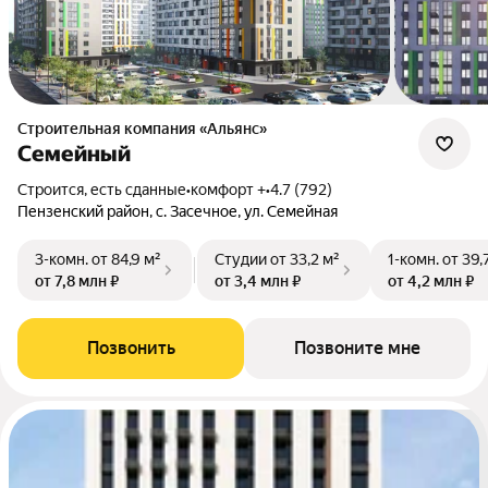
Строительная компания «Альянс»
Семейный
Строится, есть сданные
•
комфорт +
•
4.7 (792)
Пензенский район, с. Засечное, ул. Семейная
3-комн.
от 84,9 м²
Студии
от 33,2 м²
1-комн.
от 39,
от 7,8 млн ₽
от 3,4 млн ₽
от 4,2 млн ₽
Позвонить
Позвоните мне