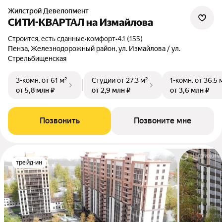
Жилстрой Девелопмент
СИТИ-КВАРТАЛ на Измайлова
Строится, есть сданные
•
комфорт
•
4.1 (155)
Пенза, Железнодорожный район, ул. Измайлова / ул.
Стрельбищенская
3-комн.
от 61 м²
Студии
от 27,3 м²
1-комн.
от 36,5 
от 5,8 млн ₽
от 2,9 млн ₽
от 3,6 млн ₽
Позвонить
Позвоните мне
трейд-ин