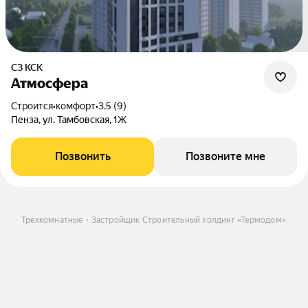
СЗ КСК
Атмосфера
Строится
•
комфорт
•
3.5 (9)
Пенза, ул. Тамбовская, 1Ж
Позвонить
Позвоните мне
йке
Трехкомнатные
Застройщик Строительный холдинг «Термодом»