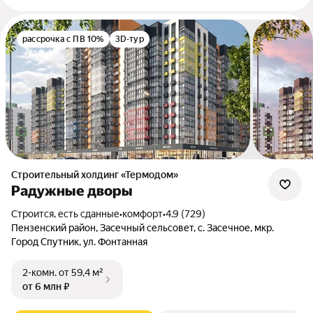
рассрочка с ПВ 10%
3D-тур
Строительный холдинг «Термодом»
Радужные дворы
Строится, есть сданные
•
комфорт
•
4.9 (729)
Пензенский район, Засечный сельсовет, с. Засечное, мкр.
Город Спутник, ул. Фонтанная
2-комн.
от 59,4 м²
от 6 млн ₽