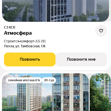
СЗ КСК
Атмосфера
Строится
•
комфорт
•
3.5 (9)
Пенза, ул. Тамбовская, 1Ж
Позвонить
Позвоните мне
семейная ипотека 6%
3D-тур