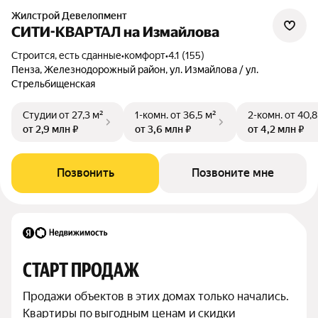
Жилстрой Девелопмент
СИТИ-КВАРТАЛ на Измайлова
Строится, есть сданные
•
комфорт
•
4.1 (155)
Пенза, Железнодорожный район, ул. Измайлова / ул.
Стрельбищенская
Студии
от 27,3 м²
1-комн.
от 36,5 м²
2-комн.
от 40,8
от 2,9 млн ₽
от 3,6 млн ₽
от 4,2 млн ₽
Позвонить
Позвоните мне
СТАРТ ПРОДАЖ
Продажи объектов в этих домах только начались. 
Квартиры по выгодным ценам и скидки 