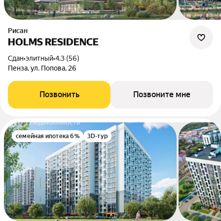
Рисан
HOLMS RESIDENCE
Сдан
•
элитный
•
4.3 (56)
Пенза, ул. Попова, 26
Позвонить
Позвоните мне
семейная ипотека 6%
3D-тур