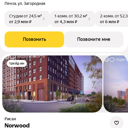
Пенза, ул. Загородная
Студии
от 24,5 м²
1-комн.
от 30,2 м²
2-комн.
от 52,3
от 2,9 млн ₽
от 4,3 млн ₽
от 6 млн ₽
Позвонить
Позвоните мне
трейд-ин
Рисан
Norwood