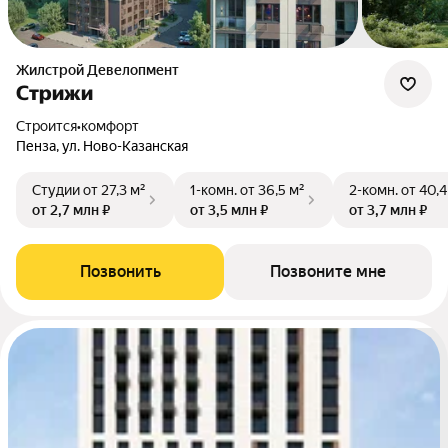
Жилстрой Девелопмент
Стрижи
Строится
•
комфорт
Пенза, ул. Ново-Казанская
Студии
от 27,3 м²
1-комн.
от 36,5 м²
2-комн.
от 40,4
от 2,7 млн ₽
от 3,5 млн ₽
от 3,7 млн ₽
Позвонить
Позвоните мне