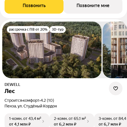
Позвонить
Позвоните мне
рассрочка с ПВ от 20%
3D-тур
DEWELL
Лес
Строится
•
комфорт
•
4.2 (10)
Пенза, ул. Студёный Кордон
1-комн.
от 43,4 м²
2-комн.
от 65,1 м²
3-комн.
от 84,4
от 4,1 млн ₽
от 6,2 млн ₽
от 6,7 млн ₽