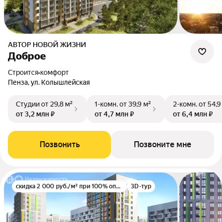
АВТОР НОВОЙ ЖИЗНИ
Доброе
Строится
•
комфорт
Пенза, ул. Колышлейская
Студии
от 29,8 м²
1-комн.
от 39,9 м²
2-комн.
от 54,9
от 3,2 млн ₽
от 4,7 млн ₽
от 6,4 млн ₽
Позвонить
Позвоните мне
скидка 2 000 руб./м² при 100% оплате
3D-тур