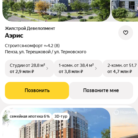
Жилстрой Девелопмент
Аэрис
Строится
•
комфорт +
•
4.2 (8)
Пенза, ул. Терешковой / ул. Терновского
Студии
от 28,8 м²
1-комн.
от 38,4 м²
2-комн.
от 51,7
от 2,9 млн ₽
от 3,8 млн ₽
от 4,7 млн ₽
Позвонить
Позвоните мне
семейная ипотека 6%
3D-тур