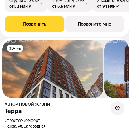
Студии
от 36 м²
1-комн.
от 41,2 м²
2-комн.
от 58,4 м
от 5,1 млн ₽
от 6,5 млн ₽
от 9,1 млн ₽
Позвонить
Позвоните мне
3D-тур
АВТОР НОВОЙ ЖИЗНИ
Терра
Строится
•
комфорт
Пенза, ул. Загородная