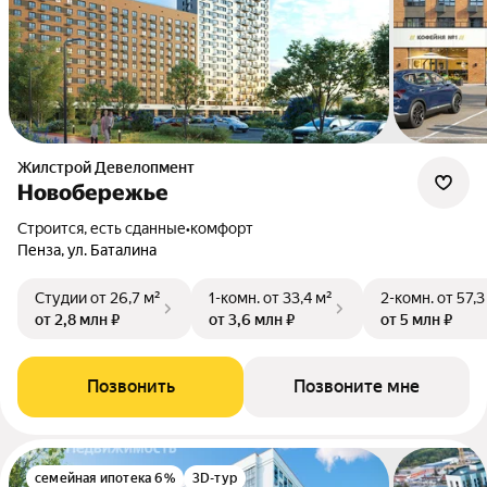
Жилстрой Девелопмент
Новобережье
Строится, есть сданные
•
комфорт
Пенза, ул. Баталина
Студии
от 26,7 м²
1-комн.
от 33,4 м²
2-комн.
от 57,3
от 2,8 млн ₽
от 3,6 млн ₽
от 5 млн ₽
Позвонить
Позвоните мне
семейная ипотека 6%
3D-тур