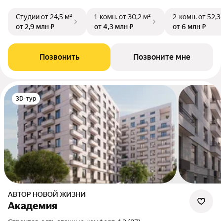
Студии
от 24,5 м²
1-комн.
от 30,2 м²
2-комн.
от 52,3
от 2,9 млн ₽
от 4,3 млн ₽
от 6 млн ₽
Позвонить
Позвоните мне
3D-тур
АВТОР НОВОЙ ЖИЗНИ
Академия