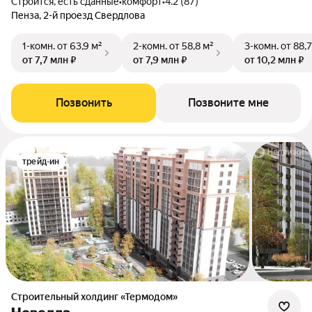
Строится, есть сданные
•
комфорт
•
4.2 (87)
Пенза, 2-й проезд Свердлова
1-комн.
от 63,9 м²
2-комн.
от 58,8 м²
3-комн.
от 88,7
от 7,7 млн ₽
от 7,9 млн ₽
от 10,2 млн ₽
Позвонить
Позвоните мне
трейд-ин
Строительный холдинг «Термодом»