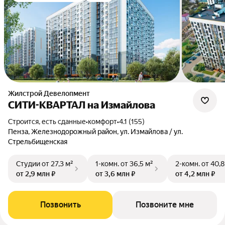
Жилстрой Девелопмент
СИТИ-КВАРТАЛ на Измайлова
Строится, есть сданные
•
комфорт
•
4.1 (155)
Пенза, Железнодорожный район, ул. Измайлова / ул.
Стрельбищенская
Студии
от 27,3 м²
1-комн.
от 36,5 м²
2-комн.
от 40,8
от 2,9 млн ₽
от 3,6 млн ₽
от 4,2 млн ₽
Позвонить
Позвоните мне