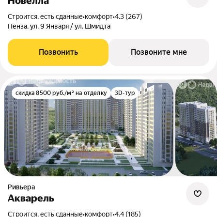
Новелла
Строится, есть сданные
•
комфорт
•
4.3 (267)
Пенза, ул. 9 Января / ул. Шмидта
Позвонить
Позвоните мне
скидка 8500 руб./м² на отделку
3D-тур
Ривьера
Акварель
Строится, есть сданные
•
комфорт
•
4.4 (185)