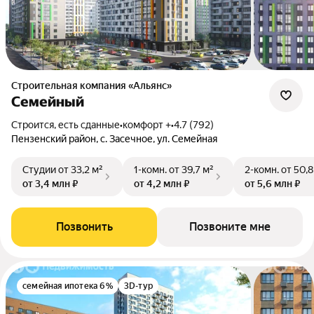
Строительная компания «Альянс»
Семейный
Строится, есть сданные
•
комфорт +
•
4.7 (792)
Пензенский район, с. Засечное, ул. Семейная
Студии
от 33,2 м²
1-комн.
от 39,7 м²
2-комн.
от 50,8
от 3,4 млн ₽
от 4,2 млн ₽
от 5,6 млн ₽
Позвонить
Позвоните мне
семейная ипотека 6%
3D-тур