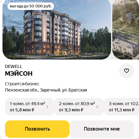
выгода до 50 000 руб.
DEWELL
МЭЙСОН
Строится
•
бизнес
Пензенская обл., Заречный, ул. Братская
1-комн.
от 49,4 м²
2-комн.
от 80,9 м²
3-комн.
от 102
от 5,8 млн ₽
от 9,3 млн ₽
от 11,3 млн ₽
Позвонить
Позвоните мне