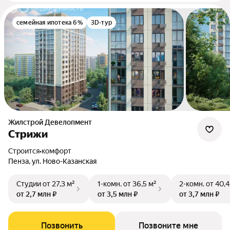
семейная ипотека 6%
3D-тур
Жилстрой Девелопмент
Стрижи
Строится
•
комфорт
Пенза, ул. Ново-Казанская
Студии
от 27,3 м²
1-комн.
от 36,5 м²
2-комн.
от 40,4
от 2,7 млн ₽
от 3,5 млн ₽
от 3,7 млн ₽
Позвонить
Позвоните мне