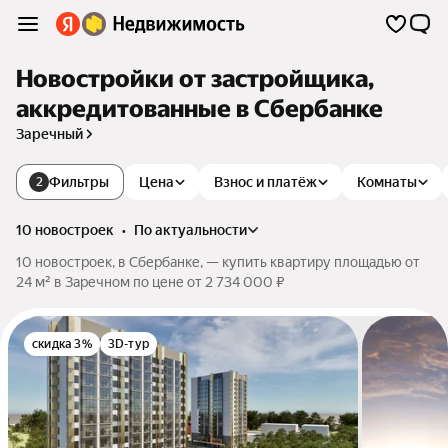
Новостройки от застройщика,
аккредитованные в Сбербанке
Заречный
Фильтры
Цена
Взнос и платёж
Комнаты
2
10 новостроек
•
по актуальности
10 новостроек, в Сбербанке, — купить квартиру площадью от
24 м² в Заречном по цене от 2 734 000 ₽
скидка 3%
3D-тур