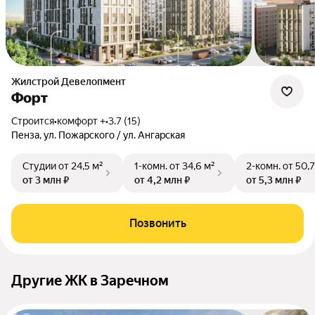
Жилстрой Девелопмент
Форт
Строится
•
комфорт +
•
3.7 (15)
Пенза, ул. Пожарского / ул. Ангарская
Студии
от 24,5 м²
1-комн.
от 34,6 м²
2-комн.
от 50,7
от 3 млн ₽
от 4,2 млн ₽
от 5,3 млн ₽
Позвонить
Другие ЖК в Заречном