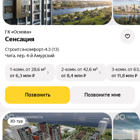
ГК «Основа»
Сенсация
Строится
•
комфорт
•
4.3 (13)
Чита, пер. 4-й Амурский
1-комн.
от 28,6 м²
2-комн.
от 42,6 м²
3-комн.
от 63,
от 6,3 млн ₽
от 8,4 млн ₽
от 11,8 млн ₽
Позвонить
Позвоните мне
3D-тур