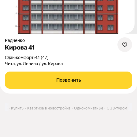
Радченко
Кирова 41
Сдан
•
комфорт
•
4.1 (47)
Чита, ул. Ленина / ул. Кирова
Позвонить
крае
Купить
Квартира в новостройке
Однокомнатные
C 3D-туром