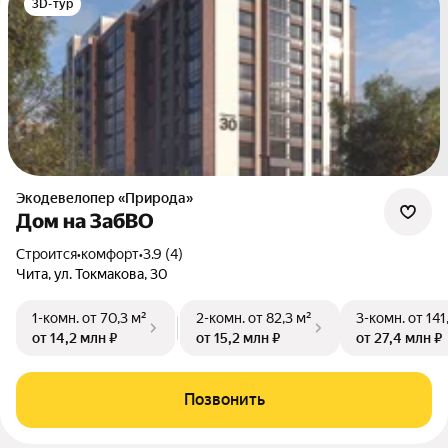
3D-тур
Экодевелопер «Природа»
Дом на ЗабВО
Строится
•
комфорт
•
3.9 (4)
Чита, ул. Токмакова, 30
1-комн.
от 70,3 м²
2-комн.
от 82,3 м²
3-комн.
от 141
от 14,2 млн ₽
от 15,2 млн ₽
от 27,4 млн ₽
Позвонить