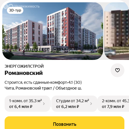
3D-тур
ЭНЕРГОЖИЛСТРОЙ
Романовский
Строится, есть сданные
•
комфорт
•
4.1 (30)
Чита, Романовский тракт / Объездное ш.
1-комн.
от 35,3 м²
Студии
от 34,2 м²
2-комн.
от 45,
от 6,4 млн ₽
от 6,2 млн ₽
от 7,9 млн ₽
Позвонить