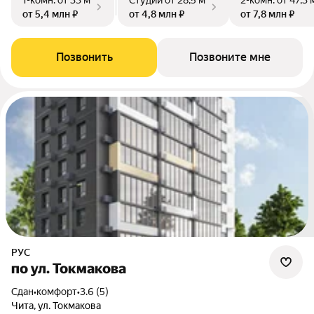
1-комн.
от 33 м²
Студии
от 28,5 м²
2-комн.
от 47,3 
от 5,4 млн ₽
от 4,8 млн ₽
от 7,8 млн ₽
Позвонить
Позвоните мне
РУС
по ул. Токмакова
Сдан
•
комфорт
•
3.6 (5)
Чита, ул. Токмакова