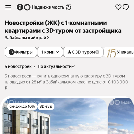
Новостройки (ЖК) с 1-комнатными
квартирами c 3D-туром от застройщика
Забайкальский край
Фильтры
1 комн.
С 3D-туром
Уникаль
3
5 новостроек
•
по актуальности
5 новостроек — купить однокомнатную квартиру c 3D-туром
площадью от 28 м² в Забайкальском крае по цене от 6 103 900
₽
скидки до 10%
3D-тур