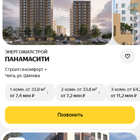
ЭНЕРГОЖИЛСТРОЙ
ПАНАМАСИТИ
Строится
•
комфорт +
Чита, ул. Шилова
1-комн.
от 33,8 м²
2-комн.
от 33,8 м²
3-комн.
от 64,
от 7,4 млн ₽
от 7,2 млн ₽
от 11,2 млн ₽
Позвонить