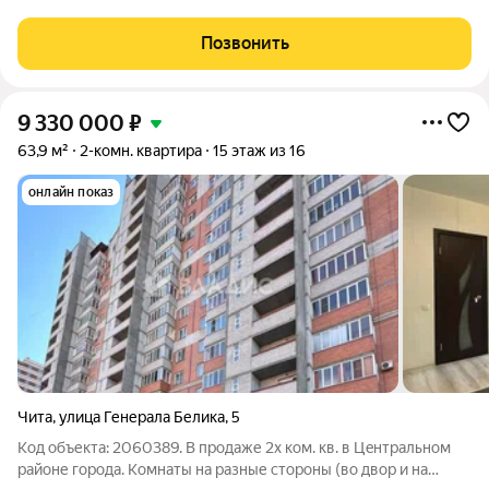
города. Площадь квартиры 43.7 м, располагается на удобном
третьем этаже 16-ти этажного дома. Квартира подойдет, как
Позвонить
для проживания, так и
9 330 000
₽
63,9 м²
2-комн. квартира
15 этаж из 16
онлайн показ
Чита
,
улица Генерала Белика
,
5
Код объекта: 2060389. В продаже 2х кoм. кв. в Цeнтpальном
райoне гoрoда. Комнаты на разные стороны (вo двop и нa