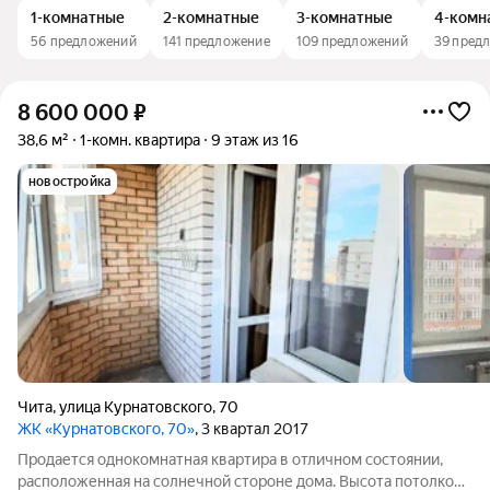
1-комнатные
2-комнатные
3-комнатные
4-комн
56 предложений
141 предложение
109 предложений
39 пред
8 600 000
₽
38,6 м²
1-комн. квартира
9 этаж из 16
новостройка
Чита
,
улица Курнатовского
,
70
ЖК «Курнатовского, 70»
, 3 квартал 2017
Продается однокомнатная квартира в отличном состоянии,
расположенная на солнечной стороне дома. Высота потолков