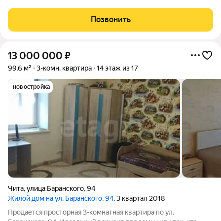
2,5 метра и окно в жилой комнате создают ощущение
простора и наполняют пространство естественным светом.
Позвонить
Ключевым преимуществом объекта
13 000 000
₽
99,6 м²
3-комн. квартира
14 этаж из 17
новостройка
Чита
,
улица Баранского
,
94
Жилой дом на ул. Баранского, 94
, 3 квартал 2018
Продается просторная 3-комнатная квартира по ул.