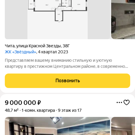
Чита
,
улица Красной Звезды
,
38Г
ЖК «Звёздный»
, 4 квартал 2023
Представляем вашему вниманию стильную и уютную
квартиру в престижном Центральном районе, в современном
жилом комплексе МЖК. Это не просто квартира, а готовое
решение для комфортной жизни, где каждая деталь продумана
Позвонить
до мелочей. Адрес: Красной Звезды,
9 000 000
₽
48,7 м²
1-комн. квартира
9 этаж из 17