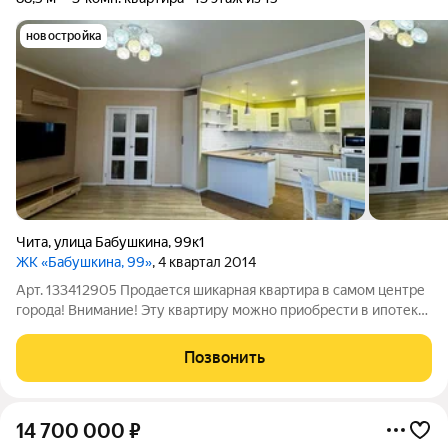
новостройка
Чита
,
улица Бабушкина
,
99к1
ЖК «Бабушкина, 99»
, 4 квартал 2014
Арт. 133412905 Продается шикарная квартира в самом центре
города! Внимание! Эту квартиру можно приобрести в ипотеку
по эксклюзивной ставке от 11,9%! Нет одобренной ипотеки?
Свяжитесь с нами, мы подберем для вас программу на
Позвонить
выгодных условиях в одном
14 700 000
₽