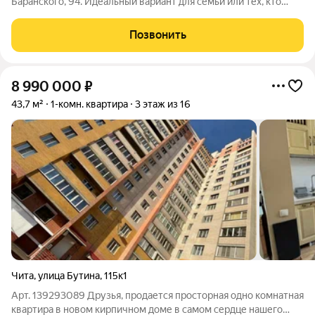
Баранского, 94. Идеальный вариант для семьи или тех, кто
ценит комфорт и функциональность. Светлая и уютная
трехкомнатная квартира общей площадью 99,6 кв. м на 14
Позвонить
этаже видовая, все закаты и рассветы
8 990 000
₽
43,7 м²
1-комн. квартира
3 этаж из 16
Чита
,
улица Бутина
,
115к1
Арт. 139293089 Друзья, продается просторная одно комнатная
квартира в новом кирпичном доме в самом сердце нашего