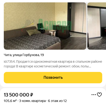
Чита
,
улица Горбунова
,
19
id:7354. Продается однокомнатная квартира в спальном районе
города! В квартире косметический ремонт: обои, полы
ламинат, натяжные потолки и т.д. Остаётся мебель, кухонный
гарнитур, стиральная машинка, холодильник. Отличное
Позвонить
расположение: хорошая
13 500 000
₽
105,6 м²
3-комн. квартира
6 этаж из 12