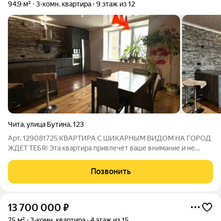
94,9 м²
3-комн. квартира
9 этаж из 12
Чита
,
улица Бутина
,
123
Арт. 129081725 КВАРТИРА С ШИКАРНЫМ ВИДОМ НА ГОРОД
ЖДЕТ ТЕБЯ! Эта квартира привлечёт ваше внимание и не
оставит равнодушными, поэтому - добавьте данное
объявление в Избранное, чтобы в будущем Вы могли его
Позвонить
быстро и легко найти! УНИКАЛЬНОЕ ПРЕДЛОЖЕНИЕ
13 700 000
₽
75 м²
3-комн. квартира
4 этаж из 15