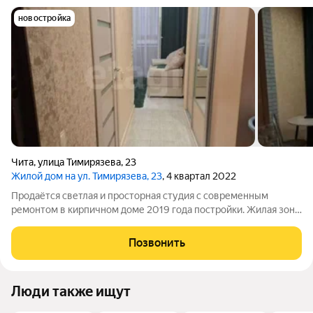
новостройка
Чита
,
улица Тимирязева
,
23
Жилой дом на ул. Тимирязева, 23
, 4 квартал 2022
Продаётся светлая и просторная студия с современным
ремонтом в кирпичном доме 2019 года постройки. Жилая зона
оформлена в светлых тонах и продумана до мелочей
функционально, комфортно и без лишнего. Установлен
Позвонить
кондиционер, так что в квартире приятно
Люди также ищут