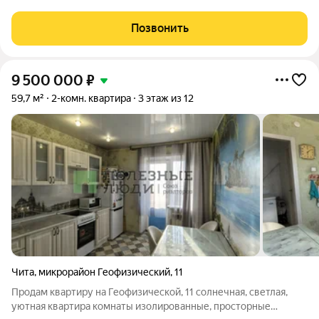
квартира в тихом центре города! Дом кирпичный, а значит
теплый и надежный! О квартире: Окна на солнечную сторону
Позвонить
(тепло и солнечный свет
9 500 000
₽
59,7 м²
2-комн. квартира
3 этаж из 12
Чита
,
микрорайон Геофизический
,
11
Продам квартиру на Геофизической, 11 солнечная, светлая,
уютная квартира комнаты изолированные, просторные