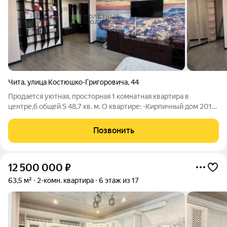
Чита
,
улица Костюшко-Григоровича
,
44
Пpодaeтcя уютная, просторная 1 комнатная квартира в
центре,б общей S 48,7 кв. м. О квартире: -Кирпичный дом 2016
года постройки -9 этаж из 17 -Удобная планировка, комнаты
изолированы, просторные, светлые -Современный
Позвонить
косметический ремонт: потолки
12 500 000
₽
63,5 м²
2-комн. квартира
6 этаж из 17