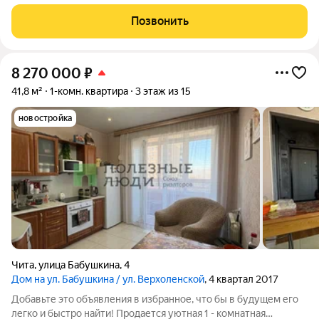
улицу). Кухня просторная, с выходом на застекленную
лоджию. Раздельный санузел (ванная комната с раковиной и
Позвонить
туалетная комната с
8 270 000
₽
41,8 м²
1-комн. квартира
3 этаж из 15
новостройка
Чита
,
улица Бабушкина
,
4
Дом на ул. Бабушкина / ул. Верхоленской
, 4 квартал 2017
Добавьте это объявления в избранное, что бы в будущем его
легко и быстро найти! Продается уютная 1 - комнатная