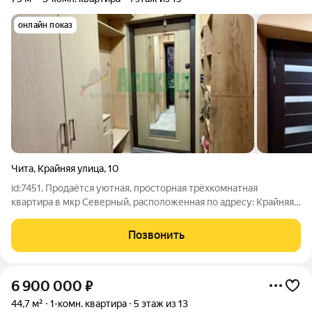
онлайн показ
Чита
,
Крайняя улица
,
10
id:7451. Продаётся уютная, просторная трёхкомнатная
квартира в мкр Северный, расположенная по адресу: Крайняя
улица, 10. в мкр Северный. Рассматриваем обмен на 1
комнатные квартиры. Этот вариант идеально подойдёт для
Позвонить
семей, которые ценят комфорт и
6 900 000
₽
44,7 м²
1-комн. квартира
5 этаж из 13