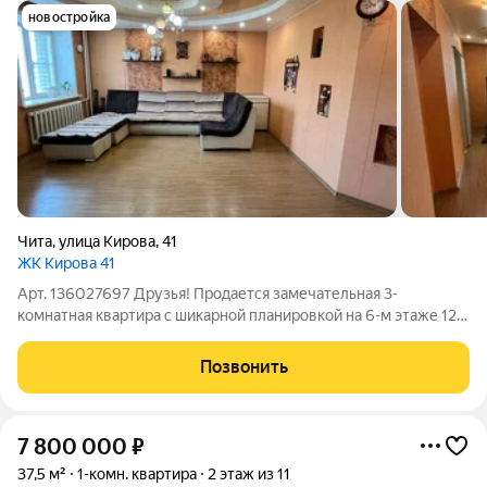
новостройка
Чита
,
улица Кирова
,
41
ЖК Кирова 41
Арт. 136027697 Друзья! Продается замечательная 3-
комнатная квартира с шикарной планировкой на 6-м этаже 12-
этажного дома в самом сердце нашего города. Располагается в
г. Чита по адресу: ул. Кирова, 41. Дом кирпичный, теплый,
Позвонить
качественной застройки.
7 800 000
₽
37,5 м²
1-комн. квартира
2 этаж из 11