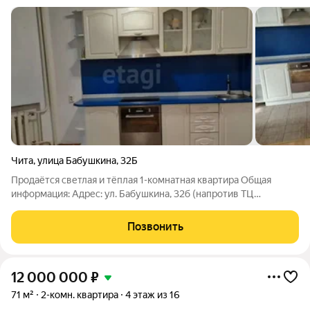
Чита
,
улица Бабушкина
,
32Б
Продаётся светлая и тёплая 1-комнатная квартира Общая
информация: Адрес: ул. Бабушкина, 32б (напротив ТЦ
«Эльдорадо», окна на солнечную сторону, ул. Столярова).
Общая площадь: 37.5 м. Жилая площадь: 17.6 м. Площадь кухни:
Позвонить
8.2 м. Балкон/лоджия:
12 000 000
₽
71 м²
2-комн. квартира
4 этаж из 16