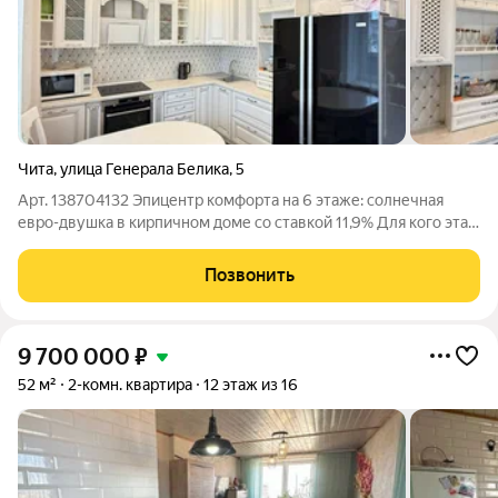
Чита
,
улица Генерала Белика
,
5
Арт. 138704132 Эпицентр комфорта на 6 этаже: солнечная
евро-двушка в кирпичном доме со ставкой 11,9% Для кого эта
квартира: Это идеальное решение для людей с прагматичным
складом ума, молодых семей и инвесторов. Для тех, кто
Позвонить
понимает, что покупка
9 700 000
₽
52 м²
2-комн. квартира
12 этаж из 16