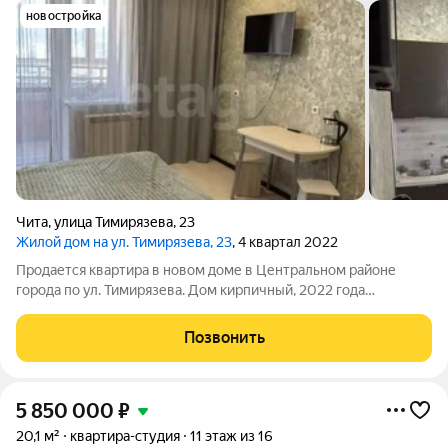
новостройка
Чита
,
улица Тимирязева
,
23
Жилой дом на ул. Тимирязева, 23
, 4 квартал 2022
Продается квартира в новом доме в Центральном районе
города по ул. Тимирязева. Дом кирпичный, 2022 года
постройки. Дом находится в развитом районе города, рядом
школа, детский сад, магазины, аптеки, остановки
Позвонить
общественного транспорта, удобная
5 850 000
₽
20,1 м²
квартира-студия
11 этаж из 16