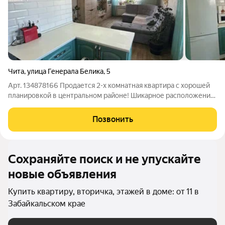
Чита
,
улица Генерала Белика
,
5
Арт. 134878166 Продается 2-х комнатная квартира с хорошей
планировкой в центральном районе! Шикарное расположение
дома, находится на пересечении улиц Генерала Белика-
Кастринская! Самый центр города! Удобная транспортная
Позвонить
доступность! По квартире:
Сохраняйте поиск и не упускайте
новые объявления
Купить квартиру, вторичка, этажей в доме: от 11 в
Забайкальском крае