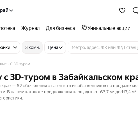
край
потека
Журнал
Для бизнеса
Уникальные акции
ройки
3 комн.
Цена
тные
C 3D-туром
 c 3D-туром в Забайкальском кр
 крае — 62 объявления от агентств и собственников по продаже кв
и. В нашем каталоге предложения площадью от 63,7 м² до 117,4 м² 
ктеристики.