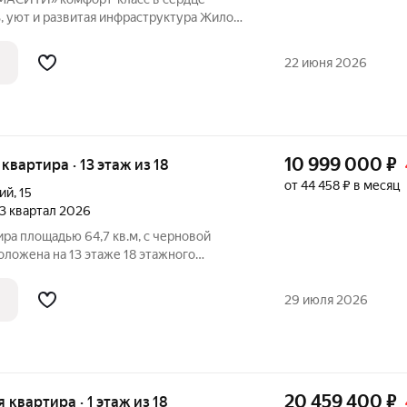
, уют и развитая инфраструктура Жилой
 Северный долгожданный
их репутацию района, безопасность для
22 июня 2026
10 999 000
₽
я квартира · 13 этаж из 18
от 44 458 ₽ в месяц
ий
,
15
 3 квартал 2026
ира площадью 64,7 кв.м, с черновой
оложена на 13 этаже 18 этажного
 1 (3 очередь), Секция 1) в ЖК "Хороший"
29 июля 2026
20 459 400
₽
я квартира · 1 этаж из 18