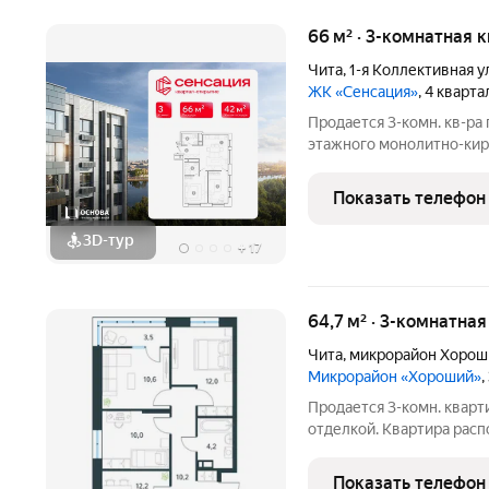
66 м² · 3-комнатная 
Чита
,
1-я Коллективная у
ЖК «Сенсация»
, 4 кварт
Продается 3-комн. кв-ра 
этажного монолитно-кир
ОСНОВА. Старт продаж н
Показать телефон
3D-тур
+
17
64,7 м² · 3-комнатна
Чита
,
микрорайон Хорош
Микрорайон «Хороший»
,
Продается 3-комн. кварт
отделкой. Квартира расп
монолитного дома (Литер
от АТОЛЛ. «Хороший» уютный микрорайон на берегу озера Кенон.
Показать телефон