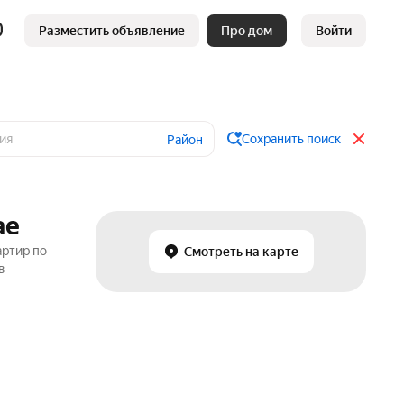
Разместить объявление
Про дом
Войти
Сохранить поиск
Район
ае
артир по
Смотреть на карте
в