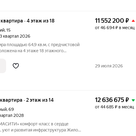
11 552 200
₽
я квартира · 4 этаж из 18
от 46 694 ₽ в месяц
ий
,
15
 3 квартал 2026
ира площадью 64,9 кв.м, с предчистовой
оложена на 4 этаже 18 этажного
 1 (3 очередь), Секция 1) в ЖК "Хороший"
29 июля 2026
12 636 675
₽
 квартира · 2 этаж из 14
от 44 685 ₽ в месяц
ный
,
69
квартал 2028
-класс в сердце
, уют и развитая инфраструктура Жилой