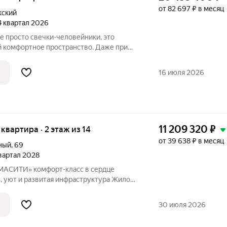
от 82 697 ₽ в месяц
кский
 4 квартал 2026
 комфортное пространство. Даже при
, что концепцию естественности решили
всём. Природные оттенки новостроек,
16 июля 2026
11 209 320
₽
я квартира · 2 этаж из 14
от 39 638 ₽ в месяц
ный
,
69
квартал 2028
-класс в сердце
, уют и развитая инфраструктура Жилой
 Северный долгожданный
их репутацию района, безопасность для
30 июля 2026