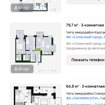
Мы
3D-тур
+
12
79,7 м² · 3-комнатная
Чита
,
микрорайон Кашта
ЖК «Солнечный город»
,
ЖК «Солнечный город» не просто свечки-человейники, это
продуманное до мелочей
взгляде на фасады видно
соблюсти буквально во 
Показать телефон
точечная
3D-тур
+
11
64,8 м² · 3-комнатна
Чита
,
микрорайон Север
ЖК «ПАНАМАСИТИ»
, 1 
Жилой комплекс «ПАНАМАСИТИ» комфорт