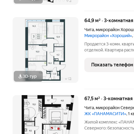
+
2
64,9 м² · 3-комнатна
Чита
,
микрорайон Хорош
Микрорайон «Хороший»
,
Продается 3-комн. кварт
отделкой. Квартира расп
монолитного дома (Литер
от АТОЛЛ. «Хороший» уютный микрорайон на берегу озера Кенон.
Показать телефон
Мы
3D-тур
+
12
67,5 м² · 3-комнатная
Чита
,
микрорайон Север
ЖК «ПАНАМАСИТИ»
, 1 
Жилой комплекс «ПАНАМАСИТИ» комфорт
Северного: безопасность