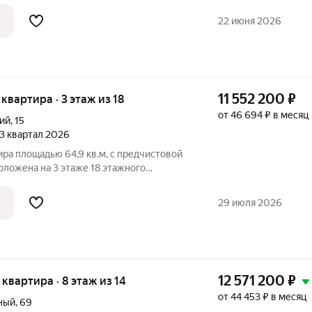
 Северный долгожданный
их репутацию района, безопасность для
22 июня 2026
11 552 200
₽
я квартира · 3 этаж из 18
от 46 694 ₽ в месяц
ий
,
15
 3 квартал 2026
ира площадью 64,9 кв.м, с предчистовой
оложена на 3 этаже 18 этажного
 1 (3 очередь), Секция 1) в ЖК "Хороший"
29 июля 2026
12 571 200
₽
я квартира · 8 этаж из 14
от 44 453 ₽ в месяц
ный
,
69