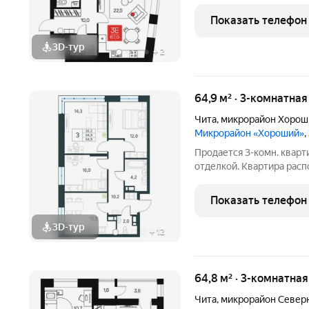
комплекс «ПАНАМАСИТИ» в мкр.
проект для семей, ценящ
Показать телефон
детей, приватность и
3D-тур
+
2
64,9 м² · 3-комнатна
Чита
,
микрорайон Хорош
Микрорайон «Хороший»
,
Продается 3-комн. кварт
отделкой. Квартира расп
монолитного дома (Литер
от АТОЛЛ. «Хороший» уютный микрорайон на берегу озера Кенон.
Показать телефон
Мы
3D-тур
+
12
64,8 м² · 3-комнатна
Чита
,
микрорайон Север