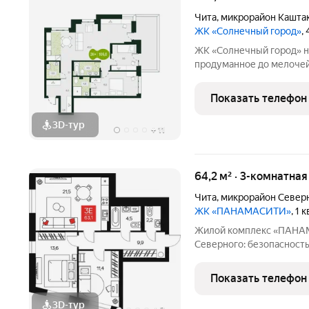
Чита
,
микрорайон Кашта
ЖК «Солнечный город»
,
ЖК «Солнечный город» не просто свечки-человейники, это
продуманное до мелочей
взгляде на фасады видно
соблюсти буквально во 
Показать телефон
точечная
3D-тур
+
11
64,2 м² · 3-комнатна
Чита
,
микрорайон Север
ЖК «ПАНАМАСИТИ»
, 1 
Жилой комплекс «ПАНАМАСИТИ» комфорт
Северного: безопасность
комплекс «ПАНАМАСИТИ» в мкр.
проект для семей, ценящ
Показать телефон
детей, приватность и
3D-тур