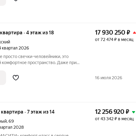
17 930 250
₽
 квартира · 4 этаж из 18
от 72 474 ₽ в месяц
кский
 4 квартал 2026
 комфортное пространство. Даже при
, что концепцию естественности решили
всём. Природные оттенки новостроек,
16 июля 2026
12 256 920
₽
я квартира · 7 этаж из 14
от 43 342 ₽ в месяц
ный
,
69
квартал 2028
-класс в сердце