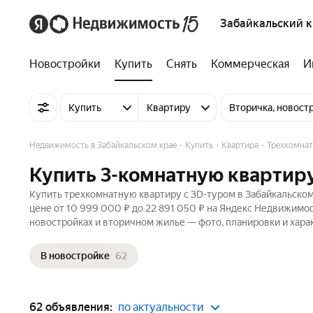
Забайкальский 
Новостройки
Купить
Снять
Коммерческая
И
Купить
Квартиру
Вторичка, новост
Недвижимость в Забайкальском крае
Купить
Квартира
Трехкомна
Купить 3-комнатную квартиру
Купить трехкомнатную квартиру c 3D-туром в Забайкальском
цене от 10 999 000 ₽ до 22 891 050 ₽ на Яндекс Недвижимост
новостройках и вторичном жилье — фото, планировки и хара
В новостройке
62
62 объявления:
по актуальности