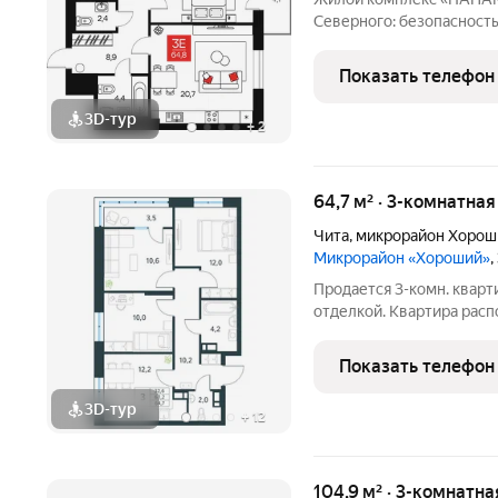
Северного: безопасность
комплекс «ПАНАМАСИТИ» в мкр.
проект для семей, ценящ
Показать телефон
детей, приватность и
3D-тур
+
2
64,7 м² · 3-комнатна
Чита
,
микрорайон Хорош
Микрорайон «Хороший»
,
Продается 3-комн. кварт
отделкой. Квартира расп
монолитного дома (Литер
от АТОЛЛ. «Хороший» уютный микрорайон на берегу озера Кенон.
Показать телефон
Мы
3D-тур
+
12
104,9 м² · 3-комнатна