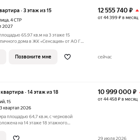
12 555 740
₽
квартира · 3 этаж из 15
от 44 399 ₽ в месяц
лица
,
4 СТР
ал 2027
площадью 65.97 кв.м на 3 этаже 15
пичного дома в ЖК «Сенсация» от АО ГК
ового квартала в Чите от московского
застройщика ГК «Основа». «Сенсация» это шесть 16-этажных
Позвоните мне
сейчас
10 999 000
₽
я квартира · 14 этаж из 18
от 44 458 ₽ в месяц
ий
,
15
 3 квартал 2026
ира площадью 64,7 кв.м, с черновой
оложена на 14 этаже 18 этажного
 1 (3 очередь), Секция 1) в ЖК "Хороший"
29 июля 2026