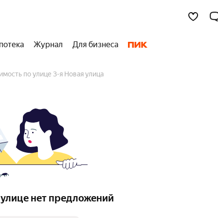
потека
Журнал
Для бизнеса
имость по улице 3-я Новая улица
 улице нет предложений