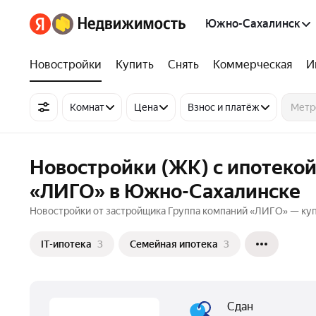
Южно-Сахалинск
Новостройки
Купить
Снять
Коммерческая
И
Комнат
Цена
Взнос и платёж
Новостройки (ЖК) с ипотекой
«ЛИГО» в Южно-Сахалинске
Новостройки от застройщика Группа компаний «ЛИГО» — куп
IT-ипотека
3
Семейная ипотека
3
Сдан