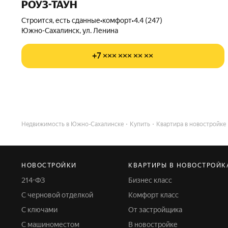
РОУЗ-ТАУН
Строится, есть сданные
•
комфорт
•
4.4 (247)
Южно-Сахалинск, ул. Ленина
+7 ××× ××× ×× ××
Недвижимость в Южно-Сахалинске
Купить
Квартира в новостройке
НОВОСТРОЙКИ
КВАРТИРЫ В НОВОСТРОЙК
214-ФЗ
Бизнес класс
С черновой отделкой
Комфорт класс
С ключами
От застройщика
С машиноместом
В новостройке