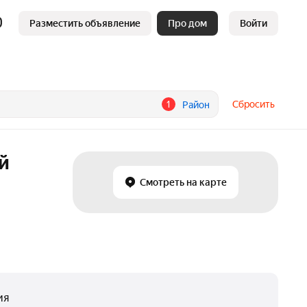
Разместить объявление
Про дом
Войти
1
Сбросить
Район
й
Смотреть на карте
ия