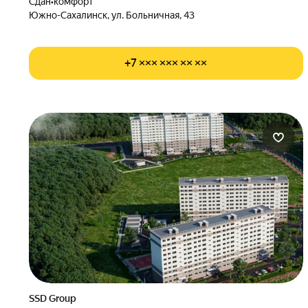
Сдан
•
комфорт
Южно-Сахалинск, ул. Больничная, 43
+7 ××× ××× ×× ××
SSD Group