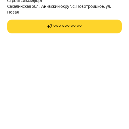
Строится
•
комфорт
Сахалинская обл., Анивский округ, с. Новотроицкое, ул.
Новая
+7 ××× ××× ×× ××