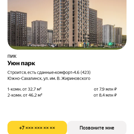
ПИК
Уюн парк
Строится, есть сданные
•
комфорт
•
4.6 (423)
Южно-Сахалинск, ул. им. В. Жириновского
1-комн. от 32,7 м²
от 7,9 млн ₽
2-комн. от 46,2 м²
от 8,4 млн ₽
+7 ××× ××× ×× ××
Позвоните мне