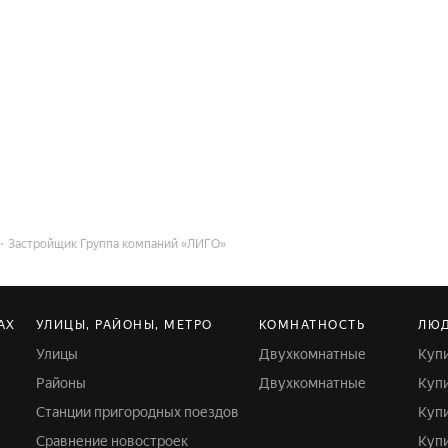
Застройщик Группа компаний «ЛИГО»
АХ
УЛИЦЫ, РАЙОНЫ, МЕТРО
КОМНАТНОСТЬ
ЛЮД
Улицы
Двухкомнатные
Куп
Районы
Двухкомнатные
Ку
Станции пригородных поездов
Ку
Сравнение новостроек
Ку