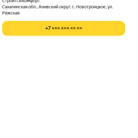
Строится
•
комфорт
Сахалинская обл., Анивский округ, с. Новотроицкое, ул.
Рижская
+7 ××× ××× ×× ××