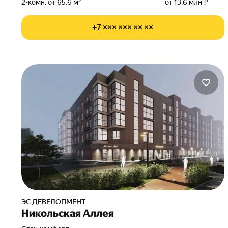
2-комн. от 65,6 м²
от 13,6 млн ₽
+7 ××× ××× ×× ××
ЭС ДЕВЕЛОПМЕНТ
Никольская Аллея