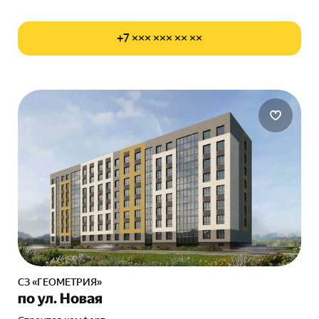
+7 ××× ××× ×× ××
СЗ «ГЕОМЕТРИЯ»
по ул. Новая