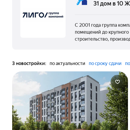
31 дом в 10 
С 2001 года группа ком
помещений до крупного 
строительство, произво
3 новостройки:
по актуальности
по сроку сдачи
по