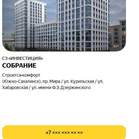
СЗ «ИНВЕСТИЦИЯ»
СОБРАНИЕ
Строится
•
комфорт
(Южно-Сахалинск), пр. Мира / ул. Курильская / ул.
Хабаровская / ул. имени Ф.Э. Дзержинского
+7 ××× ××× ×× ××