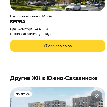
Группа компаний «ЛИГО»
ВЕРБА
Сдан
•
комфорт +
•
4.4 (63)
Южно-Сахалинск, ул. Науки
+7 ××× ××× ×× ××
Другие ЖК в Южно-Сахалинске
скидка 7%