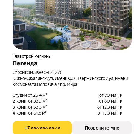
Главстрой Регионы
Легенда
Строится
•
бизнес
•
4.2 (27)
Южно-Сахалинск, ул. имени Ф.Э. Дзержинского / ул. имени
Космонавта Поповича / пр. Мира
Студии от 26,4 м²
от 7,9 млн ₽
2-комн. от 33,9 м²
от 8,9 млн ₽
3-комн. от 53,3 м²
от 12,3 млн ₽
4-комн. от 61,8 м²
от 17,3 млн ₽
+7 ××× ××× ×× ××
Позвоните мне