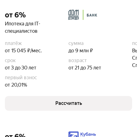
от 6%
Ипотека для IT-
специалистов
платёж
сумма
п
от 15 045 ₽/мес.
до 9 млн ₽
В
С
срок
возраст
С
от 3 до 30 лет
от 21 до 75 лет
первый взнос
от 20,01%
Рассчитать
от 6%