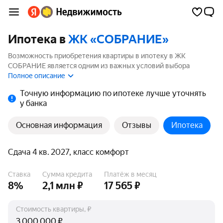
Ипотека в
ЖК «СОБРАНИЕ»
Возможность приобретения квартиры в ипотеку в ЖК
СОБРАНИЕ является одним из важных условий выбора
квартиры. На странице мы собрали программы кредитования
Полное описание
банков для покупки квартиры в ипотеку от 1.7%.
Точную информацию по ипотеке лучше уточнять
у банка
Основная информация
Отзывы
Ипотека
Сдача 4 кв. 2027, класс комфорт
Ставка
Сумма кредита
Платёж в месяц
8%
2,1 млн ₽
17 565 ₽
Стоимость квартиры, ₽
₽