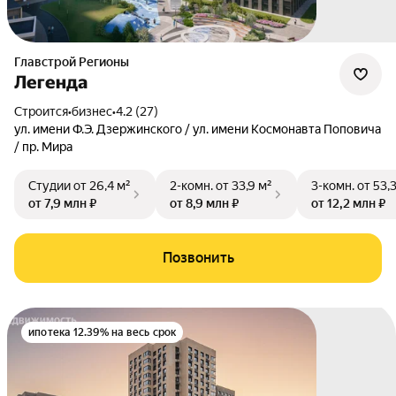
Главстрой Регионы
Легенда
Строится
•
бизнес
•
4.2 (27)
ул. имени Ф.Э. Дзержинского / ул. имени Космонавта Поповича
/ пр. Мира
Студии
от 26,4 м²
2-комн.
от 33,9 м²
3-комн.
от 53,
от 7,9 млн ₽
от 8,9 млн ₽
от 12,2 млн ₽
Позвонить
ипотека 12.39% на весь срок