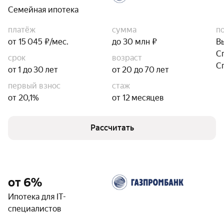
Семейная ипотека
платёж
сумма
п
от 15 045 ₽/мес.
до 30 млн ₽
В
С
срок
возраст
С
от 1 до 30 лет
от 20 до 70 лет
первый взнос
стаж
от 20,1%
от 12 месяцев
Рассчитать
от 6%
Ипотека для IT-
специалистов