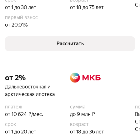
С
от 1 до 30 лет
от 18 до 75 лет
первый взнос
от 20,01%
Рассчитать
от 2%
Дальневосточная и
арктическая ипотека
платёж
сумма
п
от 10 624 ₽/мес.
до 9 млн ₽
В
С
срок
возраст
С
от 1 до 20 лет
от 18 до 36 лет