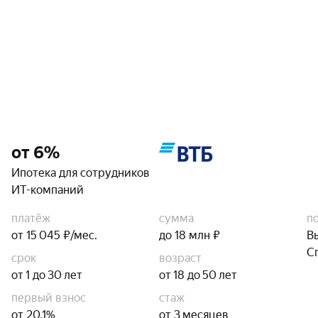
от 6%
Ипотека для сотрудников
ИТ-компаний
платёж
сумма
п
от 15 045 ₽/мес.
до 18 млн ₽
В
С
срок
возраст
от 1 до 30 лет
от 18 до 50 лет
первый взнос
стаж
от 20,1%
от 3 месяцев