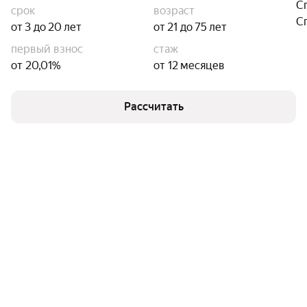
С
срок
возраст
С
от 3 до 20 лет
от 21 до 75 лет
первый взнос
стаж
от 20,01%
от 12 месяцев
Рассчитать