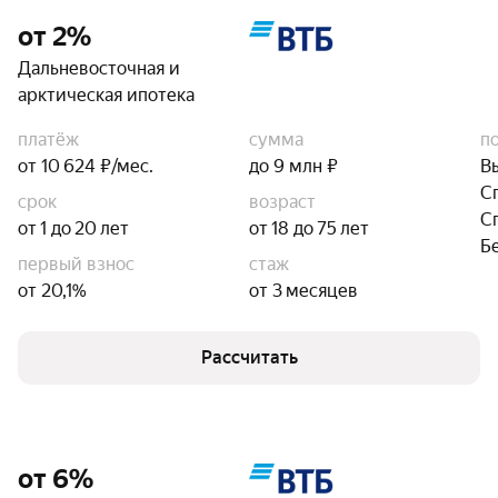
от 2%
Дальневосточная и
арктическая ипотека
платёж
сумма
п
от 10 624 ₽/мес.
до 9 млн ₽
В
С
срок
возраст
С
от 1 до 20 лет
от 18 до 75 лет
Б
первый взнос
стаж
от 20,1%
от 3 месяцев
Рассчитать
от 6%