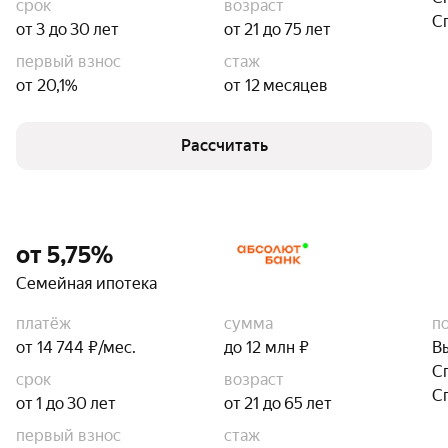
срок
возраст
С
от 3 до 30 лет
от 21 до 75 лет
первый взнос
стаж
от 20,1%
от 12 месяцев
Рассчитать
от 5,75%
Семейная ипотека
платёж
сумма
п
от 14 744 ₽/мес.
до 12 млн ₽
В
С
срок
возраст
С
от 1 до 30 лет
от 21 до 65 лет
первый взнос
стаж