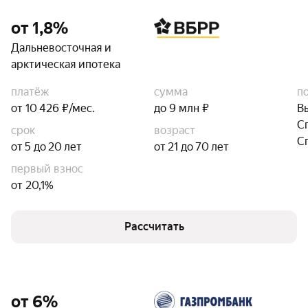
от 1,8%
Дальневосточная и
арктическая ипотека
платёж
сумма
п
от 10 426 ₽/мес.
до 9 млн ₽
В
С
срок
возраст
С
от 5 до 20 лет
от 21 до 70 лет
первый взнос
от 20,1%
Рассчитать
от 6%