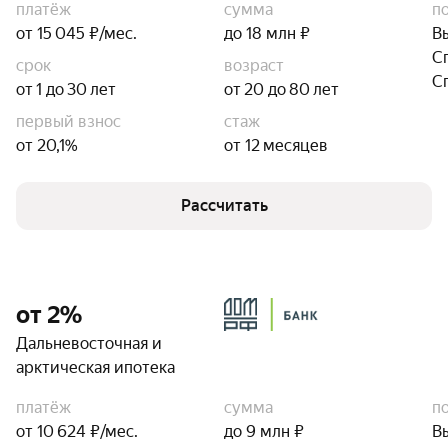
платёж
сумма
п
от 15 045 ₽/мес.
до 18 млн ₽
В
С
срок
возраст
С
от 1 до 30 лет
от 20 до 80 лет
первый взнос
стаж
от 20,1%
от 12 месяцев
Рассчитать
от 2%
Дальневосточная и
арктическая ипотека
платёж
сумма
п
от 10 624 ₽/мес.
до 9 млн ₽
В