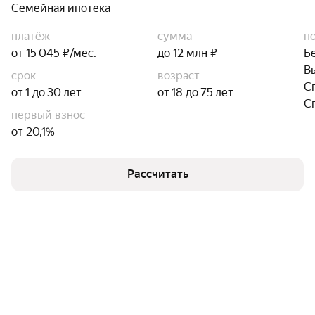
Семейная ипотека
платёж
сумма
п
от 15 045 ₽/мес.
до 12 млн ₽
Б
В
срок
возраст
С
от 1 до 30 лет
от 18 до 75 лет
С
первый взнос
от 20,1%
Рассчитать