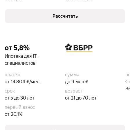
Рассчитать
от 5,8%
Ипотека для IT-
специалистов
платёж
сумма
п
от 14 804 ₽/мес.
до 9 млн ₽
С
В
срок
возраст
от 5 до 30 лет
от 21 до 70 лет
первый взнос
от 20,1%