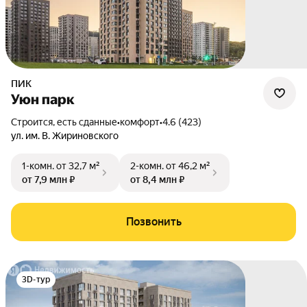
ПИК
Уюн парк
Строится, есть сданные
•
комфорт
•
4.6 (423)
ул. им. В. Жириновского
1-комн.
от 32,7 м²
2-комн.
от 46,2 м²
от 7,9 млн ₽
от 8,4 млн ₽
Позвонить
3D-тур