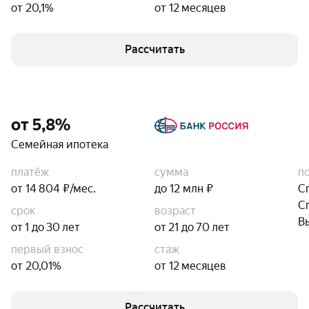
от 20,1%
от 12 месяцев
Рассчитать
от 5,8%
Семейная ипотека
платёж
сумма
п
от 14 804 ₽/мес.
до 12 млн ₽
С
С
срок
возраст
В
от 1 до 30 лет
от 21 до 70 лет
первый взнос
стаж
от 20,01%
от 12 месяцев
Рассчитать