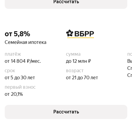
Рассчитать
от 5,8%
Семейная ипотека
платёж
сумма
п
от 14 804 ₽/мес.
до 12 млн ₽
В
С
срок
возраст
С
от 5 до 30 лет
от 21 до 70 лет
первый взнос
от 20,1%
Рассчитать