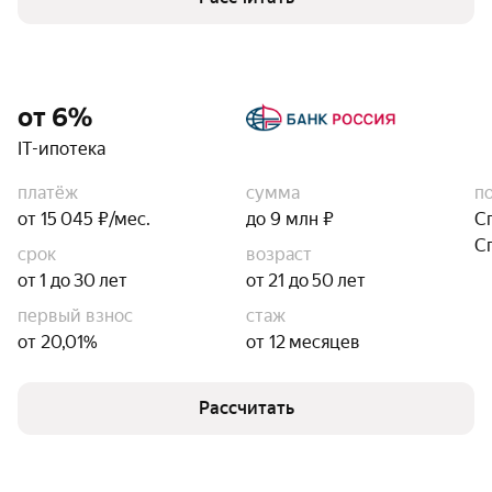
от 6%
IT-ипотека
платёж
сумма
п
от 15 045 ₽/мес.
до 9 млн ₽
С
С
срок
возраст
от 1 до 30 лет
от 21 до 50 лет
первый взнос
стаж
от 20,01%
от 12 месяцев
Рассчитать