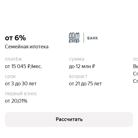
от 6%
Семейная ипотека
платёж
сумма
п
от 15 045 ₽/мес.
до 12 млн ₽
В
С
срок
возраст
С
от 3 до 30 лет
от 21 до 75 лет
первый взнос
от 20,01%
Рассчитать