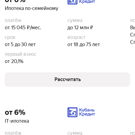
Ипотека по-семейному
платёж
сумма
п
от 15 045 ₽/мес.
до 12 млн ₽
В
С
срок
возраст
С
от 5 до 30 лет
от 18 до 75 лет
первый взнос
от 20,1%
Рассчитать
от 6%
IT-ипотека
платёж
сумма
п