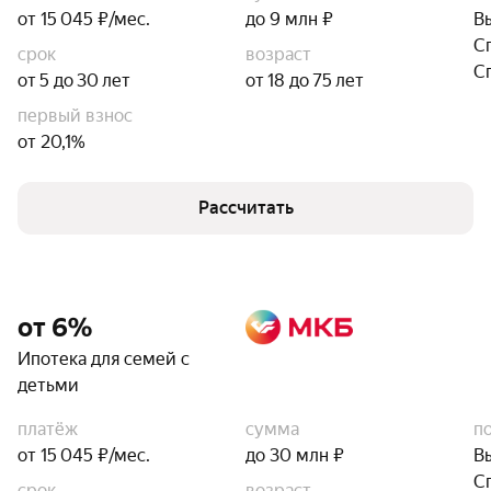
от 15 045 ₽/мес.
до 9 млн ₽
В
С
срок
возраст
С
от 5 до 30 лет
от 18 до 75 лет
первый взнос
от 20,1%
Рассчитать
от 6%
Ипотека для семей с
детьми
платёж
сумма
п
от 15 045 ₽/мес.
до 30 млн ₽
В
С
срок
возраст