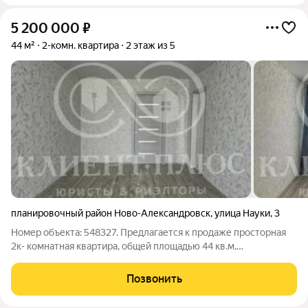
5 200 000
₽
44 м²
2-комн. квартира
2 этаж из 5
планировочный район Ново-Александровск
,
улица Науки
,
3
Номер объекта: 548327. Предлагается к продаже просторная
2к- комнатная квартира, общей площадью 44 кв.м,
расположенная на 2-м этаже 5-ти этажного дома, по адресу ул.
Науки 3. Сторона света юг/север, середина дома. В квартире
Позвонить
выполнен частично