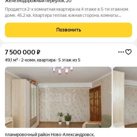
Железнодорожный переулок
,
20
Продается 2-х комнатная квартира на 4 этаже в 5-ти этажном
доме, 45,2 кв. Квартира теплая, южная сторона, комнаты
раздельные, санузел раздельный, балкон застеклен, окна пвх,
горячая вода круглый год, просторная кухня. Все соседи
Позвонить
положительные. Район
7 500 000
₽
49,1 м²
2-комн. квартира
5 этаж из 5
планировочный район Ново-Александровск
,