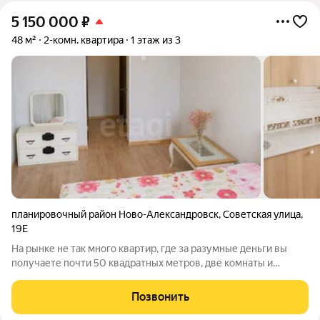
5 150 000
₽
48 м²
2-комн. квартира
1 этаж из 3
планировочный район Ново-Александровск
,
Советская улица
,
19Е
На рынке не так много квартир, где за разумные деньги вы
получаете почти 50 квадратных метров, две комнаты и
возможность заехать сразу после покупки. Эта квартира как
раз из таких вариантов. 48 м это пространство, где не
Позвонить
приходится искать