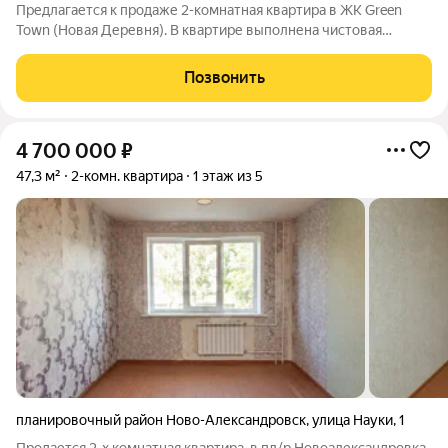
Предлагается к продаже 2-комнатная квартира в ЖК Green
Town (Новая Деревня). В квартире выполнена чистовая
отделка от застройщика: Электрика скрытого монтажа,
отопление-радиаторы, сантехническое оборудование
Позвонить
разводка труб, ванная, раковина, унитаз,
4 700 000
₽
47,3 м²
2-комн. квартира
1 этаж из 5
планировочный район Ново-Александровск
,
улица Науки
,
1