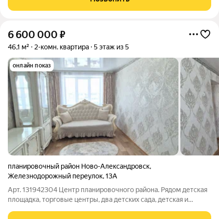
школа, д/сад в
6 600 000
₽
46,1 м²
2-комн. квартира
5 этаж из 5
онлайн показ
планировочный район Ново-Александровск
,
Железнодорожный переулок
,
13А
Арт. 131942304 Центр планировочного района. Рядом детская
площадка, торговые центры, два детских сада, детская и
взрослая поликлиника. Здесь тихо, без шума дорог и суеты.