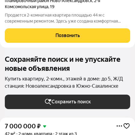
планировочный район Ново-Александровск
,
2-я
Комсомольская улица
,
19
Продается 2-комнатная квартира площадью 44 м с
современным ремонтом. Здесь уже создана комфортная
атмосфера для жизни вам останется только перевезти свои
вещи и наслаждаться новым домом. С первых минут квартира
Позвонить
производит приятное впечатление:
Сохраняйте поиск и не упускайте
новые объявления
Купить квартиру, 2-комн., этажей в доме: до 5, Ж/Д
станция: Новоалександровка в Южно-Сахалинске
Сохранить поиск
7 000 000
₽
42 м²
2-комн. квартира
2 этаж из 3