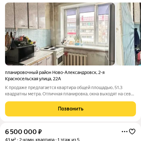
планировочный район Ново-Александровск
,
2-я
Красносельская улица
,
22А
К продаже предлагается квартира общей площадью, 51.3
квадратны метра. Отличная планировка, окна выходят на север
и запад. Очень теплая и уютная квартира. Санузел раздельный,
две изолированные комнаты, кухня. Вся мебель и техника по
Позвонить
договоренности
6 500 000
₽
43 м²
2-комн. квартира
1 этаж из 5