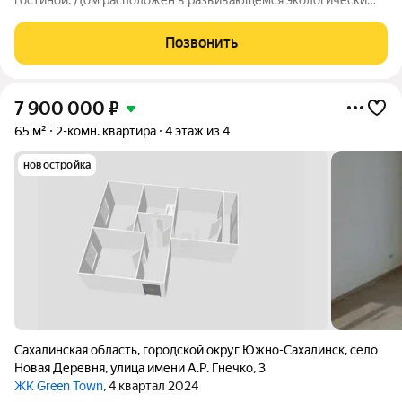
гостиной. Дом расположен в развивающемся экологически
чистом районе. Рядом автобусная остановка, автобусное
сообщение регулярное. Рядом детская площадка, большое
Позвонить
количество парковочных мест.
7 900 000
₽
65 м²
2-комн. квартира
4 этаж из 4
новостройка
Сахалинская область
,
городской округ Южно-Сахалинск
,
село
Новая Деревня
,
улица имени А.Р. Гнечко
,
3
ЖК Green Town
, 4 квартал 2024