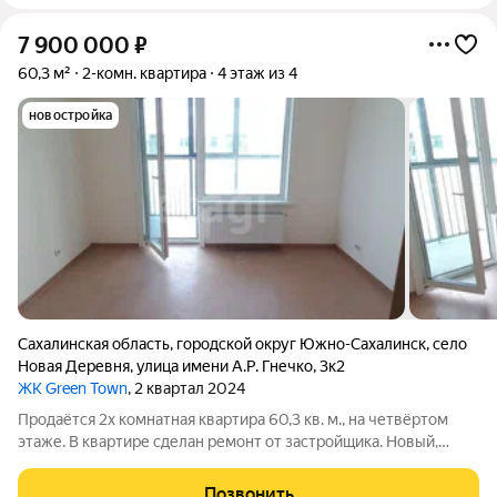
7 900 000
₽
60,3 м²
2-комн. квартира
4 этаж из 4
новостройка
Сахалинская область
,
городской округ Южно-Сахалинск
,
село
Новая Деревня
,
улица имени А.Р. Гнечко
,
3к2
ЖК Green Town
, 2 квартал 2024
Продаётся 2х комнатная квартира 60,3 кв. м., на четвёртом
этаже. В квартире сделан ремонт от застройщика. Новый,
экологически чистый район, с. Новая Деревня, ЖК Green Town,
по улице им. А. Р. Гнечко. Автобусная остановка, магазины,
Позвонить