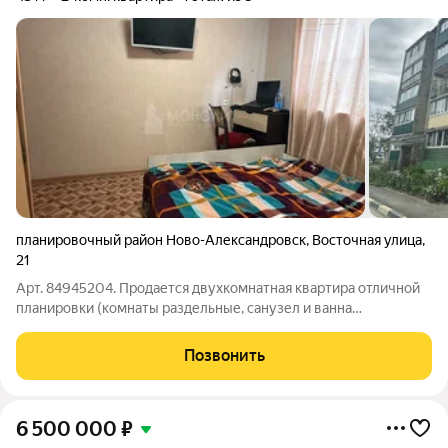
планировочный район Ново-Александровск
,
Восточная улица
,
21
Арт. 84945204. Продается двухкомнатная квартира отличной
планировки (комнаты раздельные, санузел и ванна
раздельные, большая кухня - 9 м2), в шаговой доступности с
остановкой "Агролицей" (район организации "Шлюмберже").
Позвонить
Середина дома, квартира
6 500 000
₽