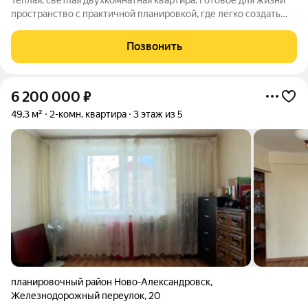
Тёплая, светлая двухкомнатная квартира. Готовое для жизни
пространство с практичной планировкой, где легко создать
атмосферу уюта и безопасности. Все документы в порядке
сделка пройдёт быстро, возможна ипотека. Квартира на 2
Позвонить
этаже 5этажного блочного
6 200 000
₽
49,3 м²
2-комн. квартира
3 этаж из 5
планировочный район Ново-Александровск
,
Железнодорожный переулок
,
20