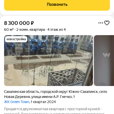
санузел раздельный, что является большим плюсом для семьи.
Позвонить
Коридор просторный, имеются
8 300 000
₽
60 м²
2-комн. квартира
4 этаж из 4
новостройка
Сахалинская область
,
городской округ Южно-Сахалинск
,
село
Новая Деревня
,
улица имени А.Р. Гнечко
,
1
ЖК Green Town
, 1 квартал 2024
Продается двухкомнатная квартира с просторной кухней -