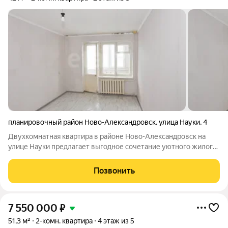
планировочный район Ново-Александровск
,
улица Науки
,
4
Двухкомнатная квартира в районе Ново-Александровск на
улице Науки предлагает выгодное сочетание уютного жилого
пространства и практичной инфраструктуры. Объект
расположен в середине дома, что обеспечивает повышенную
Позвонить
теплоизоляцию и тишину. В квартире
7 550 000
₽
51,3 м²
2-комн. квартира
4 этаж из 5