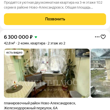
Продаётся уютная двухкомнатная квартира на 3-м этаже 102
серии в районе Ново-Александровск. Общая площадь
составляет 49,3 кв. м. Квартира тёплая и светлая, с
раздельными непроходными комнатами, что обеспечивает
Позвонить
комфортное проживание. Окна на две
6 300 000
₽
42,8 м²
2-комн. квартира
2 этаж из 2
есть видео
планировочный район Ново-Александровск
,
Железнодорожный переулок
,
6А