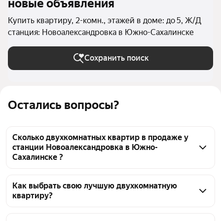
новые объявления
Купить квартиру, 2-комн., этажей в доме: до 5, Ж/Д
станция: Новоалександровка в Южно-Сахалинске
Сохранить поиск
Остались вопросы?
Сколько двухкомнатных квартир в продаже у
станции Новоалександровка в Южно-
Сахалинске ?
На Яндекс Недвижимости в продаже у станции 
Новоалександровка в Южно-Сахалинске 33 
Как выбрать свою лучшую двухкомнатную
квартиру?
двухкомнатных квартиры, из них 33 объявления от 
агентств
Чтобы купить 2-комнатную квартиру в 