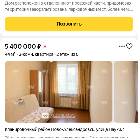
Дом расположен в отдалении от проезжей части, придомовая
территория заасфальтирована, парковочных мест, более чем,
достаточно. Квартира находится на пятом этаже, окна
ориентированы на южную сторону. Все оконные рамы, в том
Позвонить
числе балконные, ПВХ.
5 400 000
₽
44 м²
2-комн. квартира
2 этаж из 5
планировочный район Ново-Александровск
,
улица Науки
,
1