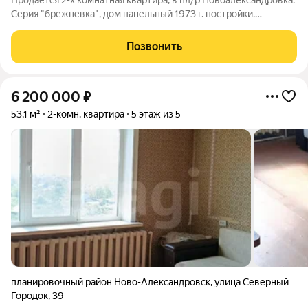
Продается 2-х комнатная квартира, в пл/р Новоалександровка.
Серия "брежневка", дом панельный 1973 г. постройки.
Квартира не угловая, без балкона. Требует полного ремонта.
Комнаты раздельные, окна пластиковые восток-запад.
Позвонить
Санузел совмещенный,
6 200 000
₽
53,1 м²
2-комн. квартира
5 этаж из 5
планировочный район Ново-Александровск
,
улица Северный
Городок
,
39