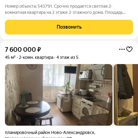
Номер объекта: 543791. Срочно продается светлая 2-
комнатная квартира на 2 этаже 2-этажного дома. Площадь
квартиры 43 кв.м., кухня площадью 8 кв.м. Идеальный вариант
для тех, кто ценит экономичность и уют. В квартире сделан
Позвонить
стандартный ремонт, так что
7 600 000
₽
45 м²
2-комн. квартира
4 этаж из 5
планировочный район Ново-Александровск
,