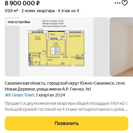
8 900 000
₽
59,9 м²
2-комн. квартира
4 этаж из 4
новостройка
Сахалинская область
,
городской округ Южно-Сахалинск
,
село
Новая Деревня
,
улица имени А.Р. Гнечко
,
1к1
ЖК Green Town
, 1 квартал 2024
Продается двухкомнатная квартира общей площадью 59,9 м2 с
большой кухней-гостиной на 4 этаже четырехэтажного дома.
Ключевым преимуществом является отсутствие соседей
сверху. Выполнен ремонт от строителей. Общедомовая
Позвонить
газовая котельная обеспечивает