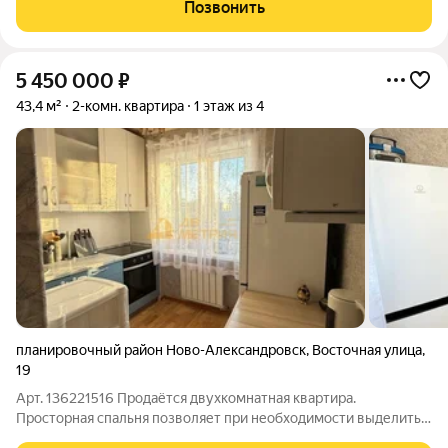
Чистый воздух. Недалеко река и лес можно выйти пройтись
Позвонить
вечером. Для
5 450 000
₽
43,4 м²
2-комн. квартира
1 этаж из 4
планировочный район Ново-Александровск
,
Восточная улица
,
19
Арт. 136221516 Продаётся двухкомнатная квартира.
Просторная спальня позволяет при необходимости выделить
место для детской комнаты. Кухня удобная и функциональная,