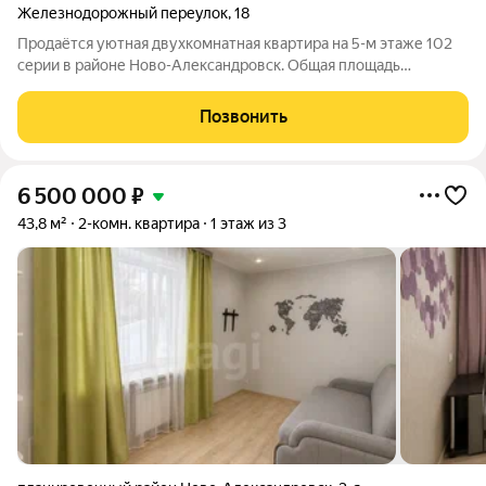
Железнодорожный переулок
,
18
Продаётся уютная двухкомнатная квартира на 5-м этаже 102
серии в районе Ново-Александровск. Общая площадь
составляет 49,1 кв. м. Квартира тёплая и светлая, с
раздельными непроходными комнатами, что обеспечивает
Позвонить
комфортное проживание. Окна выходят на
6 500 000
₽
43,8 м²
2-комн. квартира
1 этаж из 3