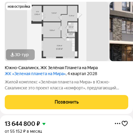
новостройка
3D-тур
Южно-Сахалинск
,
ЖК Зелёная Планета на Мира
ЖК «Зеленая планета на Мира»
, 4 квартал 2028
Жилой комплекс «Зелёная планета на Мира» в Южно-
Сахалинске это проект класса «комфорт», предлагающий
просторные квартиры. В комплексе 10 корпусов высотой от 12
до 19 этажей, и каждая квартира продумана до мелочей.
Позвонить
Удобное расположение жилого
13 644 800
₽
от 55 152 ₽ в месяц