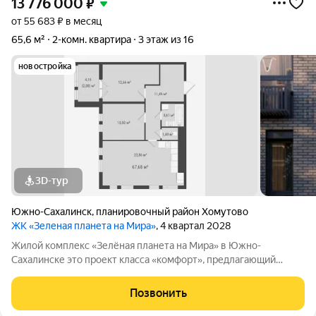
13 776 000
₽
от 55 683 ₽ в месяц
65,6 м²
2-комн. квартира
3 этаж из 16
новостройка
3D-тур
Южно-Сахалинск
,
планировочный район Хомутово
ЖК «Зеленая планета на Мира»
, 4 квартал 2028
Жилой комплекс «Зелёная планета на Мира» в Южно-
Сахалинске это проект класса «комфорт», предлагающий
просторные квартиры. В комплексе 10 корпусов высотой от 12
до 19 этажей, и каждая квартира продумана до мелочей.
Позвонить
Удобное расположение жилого