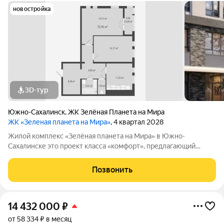
новостройка
3D-тур
Южно-Сахалинск
,
ЖК Зелёная Планета на Мира
ЖК «Зеленая планета на Мира»
, 4 квартал 2028
Жилой комплекс «Зелёная планета на Мира» в Южно-
Сахалинске это проект класса «комфорт», предлагающий
просторные квартиры. В комплексе 10 корпусов высотой от 12
до 19 этажей, и каждая квартира продумана до мелочей.
Позвонить
Удобное расположение жилого
14 432 000
₽
от 58 334 ₽ в месяц