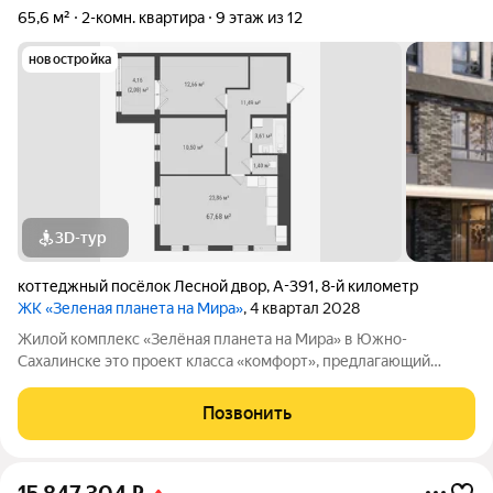
65,6 м²
2-комн. квартира
9 этаж из 12
новостройка
3D-тур
коттеджный посёлок Лесной двор
,
А-391
,
8-й километр
ЖК «Зеленая планета на Мира»
, 4 квартал 2028
Жилой комплекс «Зелёная планета на Мира» в Южно-
Сахалинске это проект класса «комфорт», предлагающий
просторные квартиры. В комплексе 10 корпусов высотой от 12
до 19 этажей, и каждая квартира продумана до мелочей.
Позвонить
Удобное расположение жилого