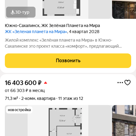
3D-тур
Южно-Сахалинск
,
ЖК Зелёная Планета на Мира
ЖК «Зеленая планета на Мира»
, 4 квартал 2028
Жилой комплекс «Зелёная планета на Мира» в Южно-
Сахалинске это проект класса «комфорт», предлагающий
просторные квартиры. В комплексе 10 корпусов высотой от 12
до 19 этажей, и каждая квартира продумана до мелочей.
Позвонить
Удобное расположение жилого
16 403 600
₽
от 66 303 ₽ в месяц
71,3 м²
2-комн. квартира
11 этаж из 12
новостройка