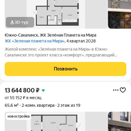
3D-тур
Южно-Сахалинск
,
ЖК Зелёная Планета на Мира
ЖК «Зеленая планета на Мира»
, 4 квартал 2028
Жилой комплекс «Зелёная планета на Мира» в Южно-
Сахалинске это проект класса «комфорт», предлагающий
просторные квартиры. В комплексе 10 корпусов высотой от 12
до 19 этажей, и каждая квартира продумана до мелочей.
Позвонить
Удобное расположение жилого
13 644 800
₽
от 55 152 ₽ в месяц
65,6 м²
2-комн. квартира
2 этаж из 19
новостройка