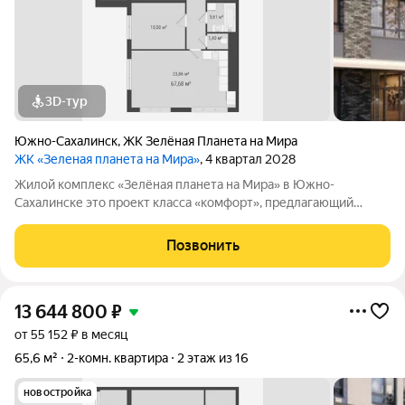
3D-тур
Южно-Сахалинск
,
ЖК Зелёная Планета на Мира
ЖК «Зеленая планета на Мира»
, 4 квартал 2028
Жилой комплекс «Зелёная планета на Мира» в Южно-
Сахалинске это проект класса «комфорт», предлагающий
просторные квартиры. В комплексе 10 корпусов высотой от 12
до 19 этажей, и каждая квартира продумана до мелочей.
Позвонить
Удобное расположение жилого
13 644 800
₽
от 55 152 ₽ в месяц
65,6 м²
2-комн. квартира
2 этаж из 16
новостройка