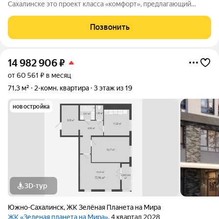
Сахалинске это проект класса «комфорт», предлагающий
просторные квартиры. В комплексе 10 корпусов высотой от 12
до 19 этажей, и каждая квартира продумана до мелочей.
Позвонить
Удобное расположение жилого
14 982 906
₽
от 60 561 ₽ в месяц
71,3 м²
2-комн. квартира
3 этаж из 19
новостройка
3D-тур
Южно-Сахалинск
,
ЖК Зелёная Планета на Мира
ЖК «Зеленая планета на Мира»
, 4 квартал 2028