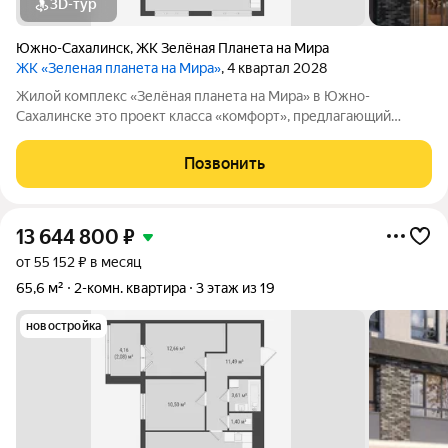
3D-тур
Южно-Сахалинск
,
ЖК Зелёная Планета на Мира
ЖК «Зеленая планета на Мира»
, 4 квартал 2028
Жилой комплекс «Зелёная планета на Мира» в Южно-
Сахалинске это проект класса «комфорт», предлагающий
просторные квартиры. В комплексе 10 корпусов высотой от 12
до 19 этажей, и каждая квартира продумана до мелочей.
Позвонить
Удобное расположение жилого
13 644 800
₽
от 55 152 ₽ в месяц
65,6 м²
2-комн. квартира
3 этаж из 19
новостройка