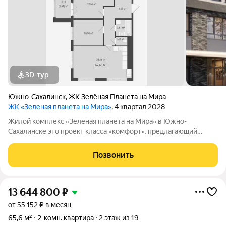
3D-тур
Южно-Сахалинск
,
ЖК Зелёная Планета на Мира
ЖК «Зеленая планета на Мира»
, 4 квартал 2028
Жилой комплекс «Зелёная планета на Мира» в Южно-
Сахалинске это проект класса «комфорт», предлагающий
просторные квартиры. В комплексе 10 корпусов высотой от 12
до 19 этажей, и каждая квартира продумана до мелочей.
Позвонить
Удобное расположение жилого
13 644 800
₽
от 55 152 ₽ в месяц
65,6 м²
2-комн. квартира
2 этаж из 19