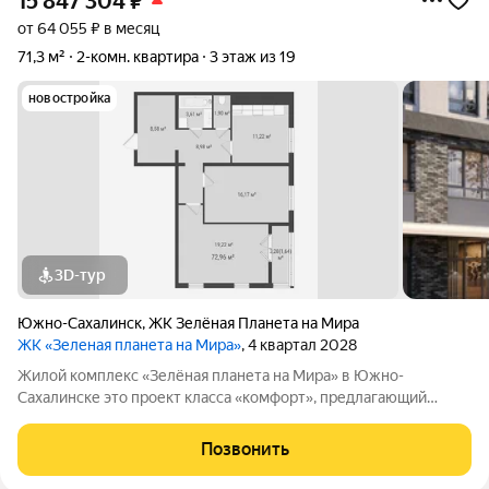
15 847 304
₽
от 64 055 ₽ в месяц
71,3 м²
2-комн. квартира
3 этаж из 19
новостройка
3D-тур
Южно-Сахалинск
,
ЖК Зелёная Планета на Мира
ЖК «Зеленая планета на Мира»
, 4 квартал 2028
Жилой комплекс «Зелёная планета на Мира» в Южно-
Сахалинске это проект класса «комфорт», предлагающий
просторные квартиры. В комплексе 10 корпусов высотой от 12
до 19 этажей, и каждая квартира продумана до мелочей.
Позвонить
Удобное расположение жилого