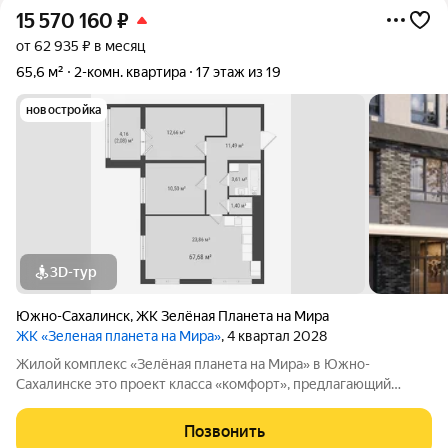
15 570 160
₽
от 62 935 ₽ в месяц
65,6 м²
2-комн. квартира
17 этаж из 19
новостройка
3D-тур
Южно-Сахалинск
,
ЖК Зелёная Планета на Мира
ЖК «Зеленая планета на Мира»
, 4 квартал 2028
Жилой комплекс «Зелёная планета на Мира» в Южно-
Сахалинске это проект класса «комфорт», предлагающий
просторные квартиры. В комплексе 10 корпусов высотой от 12
до 19 этажей, и каждая квартира продумана до мелочей.
Позвонить
Удобное расположение жилого