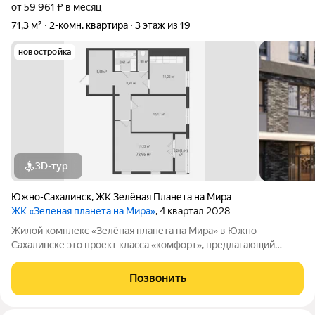
от 59 961 ₽ в месяц
71,3 м²
2-комн. квартира
3 этаж из 19
новостройка
3D-тур
Южно-Сахалинск
,
ЖК Зелёная Планета на Мира
ЖК «Зеленая планета на Мира»
, 4 квартал 2028
Жилой комплекс «Зелёная планета на Мира» в Южно-
Сахалинске это проект класса «комфорт», предлагающий
просторные квартиры. В комплексе 10 корпусов высотой от 12
до 19 этажей, и каждая квартира продумана до мелочей.
Позвонить
Удобное расположение жилого