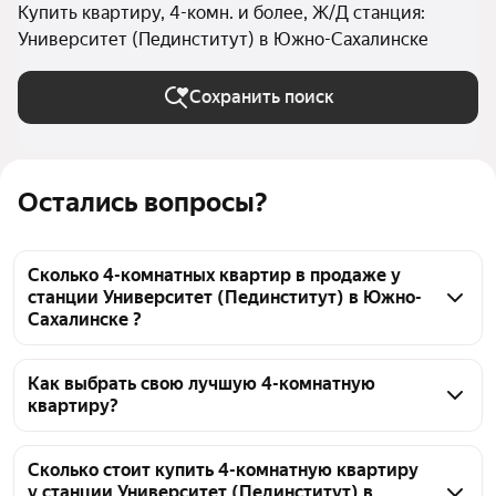
Купить квартиру, 4-комн. и более, Ж/Д станция:
Университет (Пединститут) в Южно-Сахалинске
Сохранить поиск
Остались вопросы?
Сколько 4-комнатных квартир в продаже у
станции Университет (Пединститут) в Южно-
Сахалинске ?
На Яндекс Недвижимости в продаже у станции 
Университет (Пединститут) в Южно-Сахалинске 64 
Как выбрать свою лучшую 4-комнатную
квартиру?
4-комнатных квартиры, из них 1 объявление от 
собственников, 54 объявления от агентств, 9 
Чтобы купить 4-комнатную квартиру у станции 
объявлений от застройщиков
Университет (Пединститут), воспользуйтесь 
Сколько стоит купить 4-комнатную квартиру
у станции Университет (Пединститут) в