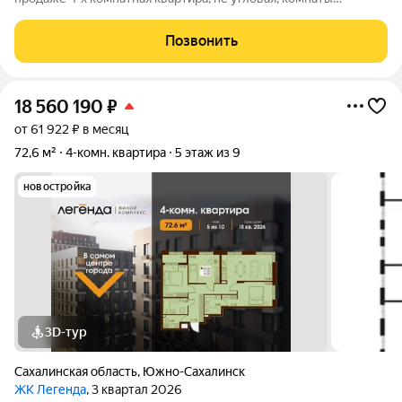
раздельные, большая кухня, есть кладовая (с отдельным
выходом на чердачное помещение), с/у раздельный. В
Позвонить
квартире сделан косметический
18 560 190
₽
от 61 922 ₽ в месяц
72,6 м²
4-комн. квартира
5 этаж из 9
новостройка
3D-тур
Сахалинская область
,
Южно-Сахалинск
ЖК Легенда
, 3 квартал 2026