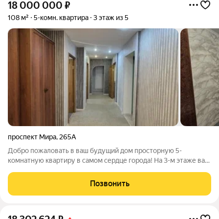
18 000 000
₽
108 м²
5-комн. квартира
3 этаж из 5
проспект Мира
,
265А
Добро пожаловать в ваш будущий дом просторную 5-
комнатную квартиру в самом сердце города! На 3-м этаже вас
ждут 108 квадратных метров уюта и функциональности. Окна
на восток и запад наполнят ваш день солнечным светом, а
Позвонить
свободная парковка во дворе