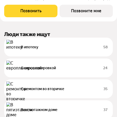
в границах улицы им. Ф. Э. Дзержинского, просп. Мира и улицы
им. Космонавта Поповича. Жилой комплекс бизнес-класса
Позвонить
Позвоните мне
"Легенда" это
Люди также ищут
В ипотеку
58
С европланировкой
24
С ремонтом во вторичке
35
В пятиэтажном доме
37