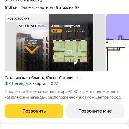
от 57 770 ₽ в месяц
61,8 м²
4-комн. квартира
6 этаж из 10
новостройка
Сахалинская область
,
Южно-Сахалинск
ЖК Легенда
, 3 квартал 2027
Продаётся 4-комнатная квартира 61.80 кв. м. в новом жилом
комплексе «Легенда», расположенном в самом центре города
в границах улицы им. Ф. Э. Дзержинского, просп. Мира и улицы
им. Космонавта Поповича. Жилой комплекс бизнес-класса
Позвонить
Позвоните мне
"Легенда" это