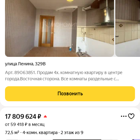
улица Ленина
,
329В
Арт. 89063851. Продам 4х. комнатную квартиру в центре
города.Восточная сторона. Все комнаты раздельные с
дверями. Квартира теплая, уютная, стены и потолки
выровнены.Окна ПВХ, межкомнатные двери хорошего
Позвонить
качества.Кухня большая, с совмещенным балкон,
17 809 624
₽
от 59 418 ₽ в месяц
72,5 м²
4-комн. квартира
2 этаж из 9