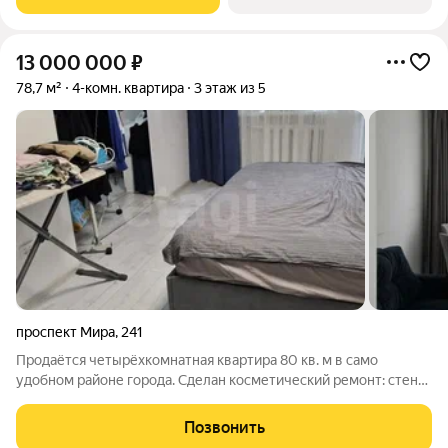
"Легенда" это
13 000 000
₽
78,7 м²
4-комн. квартира
3 этаж из 5
проспект Мира
,
241
Продаётся четырёхкомнатная квартира 80 кв. м в само
удобном районе города. Сделан косметический ремонт: стены
выровнены, на полу линолеум, установлены натяжные
потолки и межкомнатные двери, в коридоре и ванной
Позвонить
смонтированы тёплые полы. Квартира