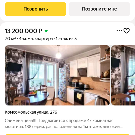
в границах улицы им. Ф. Э. Дзержинского, просп. Мира и улицы
им. Космонавта Поповича. Жилой комплекс бизнес-класса
Позвонить
Позвоните мне
"Легенда" это
13 200 000
₽
70 м²
4-комн. квартира
1 этаж из 5
Комсомольская улица
,
276
Снижена цена!!! Предлагается к продаже 4х комнатная
квартира, 138 серии, расположенная на 1м этаже, высокий
цоколь.Квартира без перепланировок: три отдельные