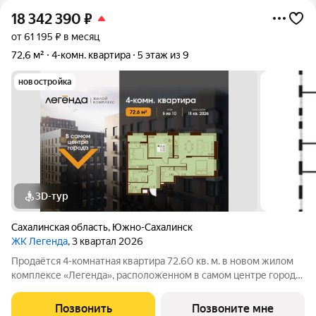
18 342 390
₽
от 61 195 ₽ в месяц
72,6 м²
4-комн. квартира
5 этаж из 9
новостройка
3D-тур
Сахалинская область
,
Южно-Сахалинск
ЖК Легенда
, 3 квартал 2026
Продаётся 4-комнатная квартира 72.60 кв. м. в новом жилом
комплексе «Легенда», расположенном в самом центре города
в границах улицы им. Ф. Э. Дзержинского, просп. Мира и улицы
им. Космонавта Поповича. Жилой комплекс бизнес-класса
Позвонить
Позвоните мне