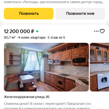
комплексе «Легенда», расположенном в самом центре города
в границах улицы им. Ф. Э. Дзержинского, просп. Мира и улицы
им. Космонавта Поповича. Жилой комплекс бизнес-класса
Позвонить
Позвоните мне
"Легенда" это
12 200 000
₽
90,7 м²
4-комн. квартира
5 этаж из 5
Железнодорожная улица
,
85
Снижена цена!!! В связи с переездом!!! Предлагается к
продаже 4-х комнатная квартира, не угловая, комнаты