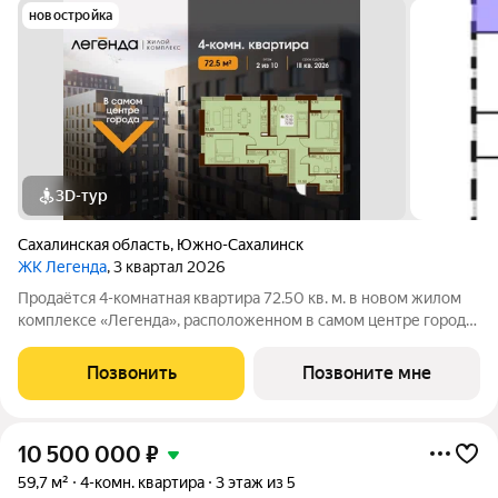
новостройка
3D-тур
Сахалинская область
,
Южно-Сахалинск
ЖК Легенда
, 3 квартал 2026
Продаётся 4-комнатная квартира 72.50 кв. м. в новом жилом
комплексе «Легенда», расположенном в самом центре города
в границах улицы им. Ф. Э. Дзержинского, просп. Мира и улицы
им. Космонавта Поповича. Жилой комплекс бизнес-класса
Позвонить
Позвоните мне
"Легенда" это
10 500 000
₽
59,7 м²
4-комн. квартира
3 этаж из 5