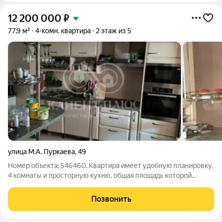
12 200 000
₽
77,9 м²
4-комн. квартира
2 этаж из 5
улица М.А. Пуркаева
,
49
Номер объекта: 546460. Квартира имеет удобную планировку,
4 комнаты и просторную кухню, общая площадь которой
составляет 77кв.м. Расположена на 2 этаже 5-этажного дома.
Идеально подойдет для тех, кому важен комфорт и удобство.
Позвонить
В квартире хороший