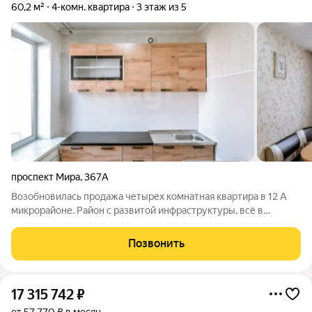
60,2 м²
4-комн. квартира
3 этаж из 5
проспект Мира
,
367А
Возобновилась продажа четырех комнатная квартира в 12 А
микрорайоне. Район с развитой инфраструктуры, всё в
шаговой доступности: детский сад №44 "Незабудка, №25
"Русалочка",№55 "Веснушка", школы №6 и №26, областная
Позвонить
больница, аптеки, магазины
17 315 742
₽