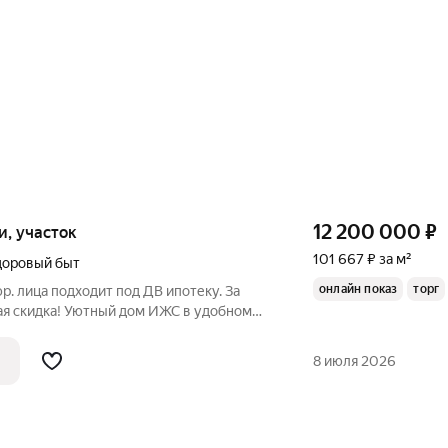
12 200 000
₽
ки, участок
101 667 ₽ за м²
доровый быт
онлайн показ
торг
ДВ ипотеку. За
пности школа, детские сады, магазины,
ая остановка. Характеристики дома:
8 июля 2026