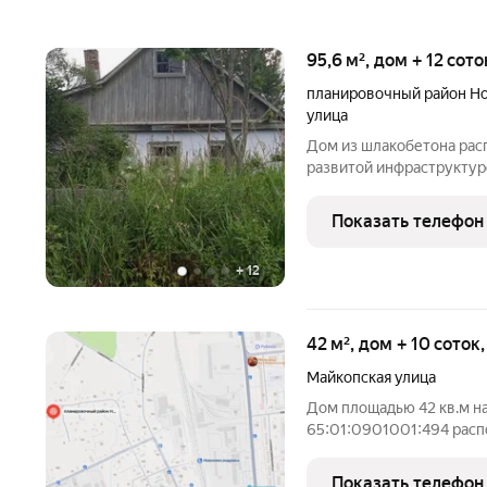
95,6 м², дом + 12 сот
планировочный район Н
улица
Дом из шлакобетона рас
развитой инфраструктур
вариантом для тех, кто 
Объект требует ремонта
Показать телефон
коммуникации уже
+
12
42 м², дом + 10 соток
Майкопская улица
Дом площадью 42 кв.м н
65:01:0901001:494 расп
Ново-Александровска. О
проживания с весны до 
Показать телефон