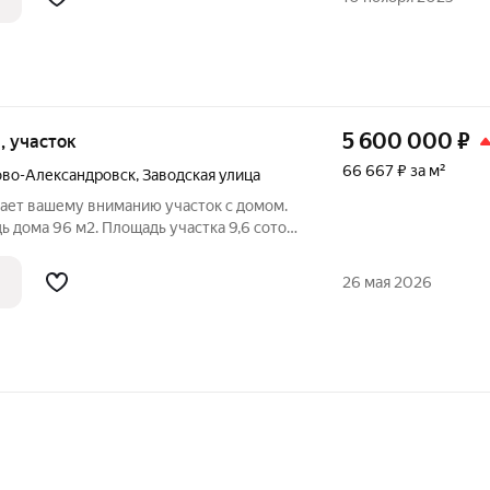
5 600 000
₽
и, участок
66 667 ₽ за м²
ово-Александровск
,
Заводская улица
ает вашему вниманию участок с домом.
 дома 96 м2. Площадь участка 9,6 соток.
. Участок ровный. Есть газ.
 подведено. Столб возле участка.
26 мая 2026