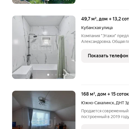
49,7 м², дом + 13,2 с
Кубанская улица
Компания "Этажи" предла
Александровка. Общая пл
кухня, санузел, бойлерна
плита. Водоснабжение: с
Показать телефон
проведен по
+
21
168 м², дом + 15 сото
Южно-Сахалинск
,
ДНТ З
Продается современный 
построенный в 2019 году
расположен в ДНТ «Здор
предлагается в связи с о