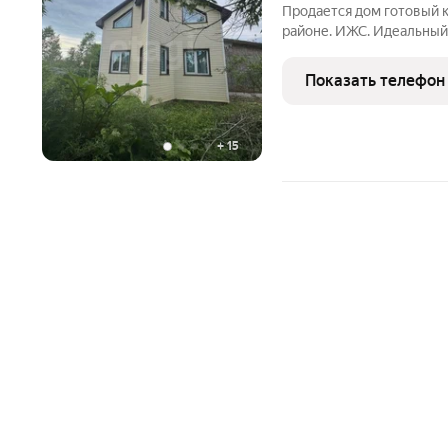
Продается дом готовый 
районе. ИЖС. Идеальный
Деревянный каркас на с
цементным раствором. О
Показать телефон
Полностью газифицирова
+
15