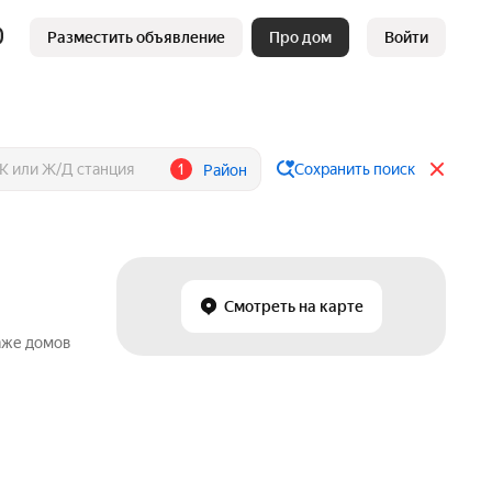
Разместить объявление
Про дом
Войти
1
Сохранить поиск
Район
Смотреть на карте
аже домов