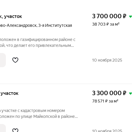
3 700 000
₽
ок, участок
38 703 ₽ за м²
ово-Александровск
,
3-я Институтская
положен в газифицированном районе с
ой, что делает его привлекательным
ищет недвижимость с потенциалом.
 или реконструкции, но основные
10 ноября 2025
3 300 000
₽
, участок
78 571 ₽ за м²
а участке с кадастровым номером
оложен по улице Майкопской в районе
бъект подходит для сезонного
зимы, а также может служить временным
10 ноября 2025