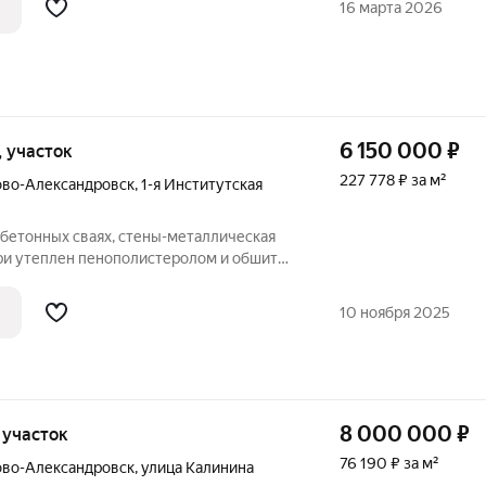
16 марта 2026
:
6 150 000
₽
и, участок
227 778 ₽ за м²
ово-Александровск
,
1-я Институтская
бетонных сваях, стены-металлическая
три утеплен пенополистеролом и обшит
ржит тепло, экономичный в содержании.
м участке- места для стройки
10 ноября 2025
8 000 000
₽
, участок
76 190 ₽ за м²
ово-Александровск
,
улица Калинина