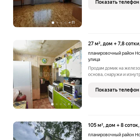
Показать телефон
полностью благоустроен
+
11
27 м², дом + 7,8 сотк
планировочный район Н
улица
Продам домик на железо
основа, снаружи и изну
ОСП листами- хорошо де
Расположен на просторно
Показать телефон
предостаточно! А
+
21
105 м², дом + 8 соток
планировочный район Н