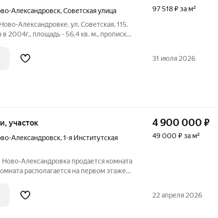
97 518 ₽ за м²
ово-Александровск
,
Советская улица
Ново-Александровке, ул. Советская, 115.
в 2004г., площадь - 56,4 кв. м., прописка
ркас (брус) с заполнением минеральной
 в бойлерной и ванной комнате. В
31 июля 2026
4 900 000
₽
ки, участок
49 000 ₽ за м²
ово-Александровск
,
1-я Институтская
 Ново-Александровка продается комната
омната располагается на первом этаже
щадь комнаты 11.9 кв. м. Вода
изация септик (4 кольца, переливной). В
22 апреля 2026