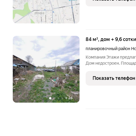
жильем на период
+
11
84 м², дом + 9,6 сотк
планировочный район Н
Компания Этажи предлаг
Дом недостроен. Площадь
Хороший подъездной путь
Электричество к дому не
Показать телефон
Категория земельного
+
26