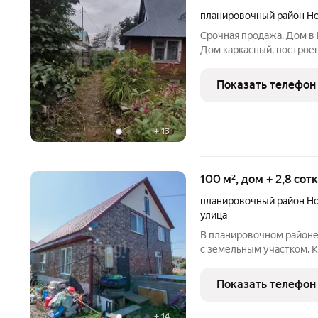
планировочный район Н
Срочная продажа. Дом в 
Дом каркасный, построен 
есть. Дом деревянный ка
ватой. Требуется ремонт
Показать телефон
+
13
100 м², дом + 2,8 сот
планировочный район Н
улица
В планировочном районе
с земельным участком. К
частного дома. Общая пло
Централизованная, канал
Показать телефон
настоящее
+
14