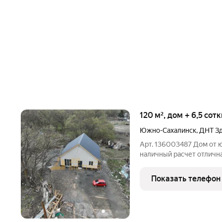
120 м², дом + 6,5 сот
Южно-Сахалинск
,
ДНТ З
Арт. 136003487 Дом от юр. лица подходит под 
наличный расчет отличная скидка! Уютный дом ИЖС в удобном
районе: в шаговой досту
дом культуры и автобусн
Показать телефон
Фундамент