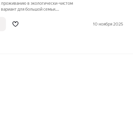
к проживанию в экологически-чистом
 вариант для большой семьи.
вайном фундаменте с залитой полостью
сновная часть дороги асфальтирована.
10 ноября 2025
н.