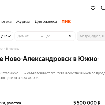
потека
Журнал
Для бизнеса
–
Цена
м²
вск
В ипотеку
не Ново-Александровск в Южно-
Сахалинске — 37 объявлений от агентств и собственников по прод
 по цене от 3 300 000 ₽.
5 500 000
₽
отки, участок