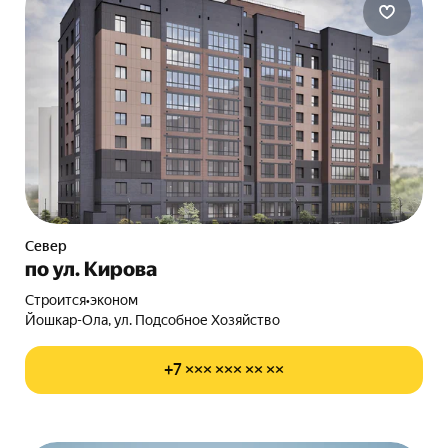
Север
по ул. Кирова
Строится
•
эконом
Йошкар-Ола, ул. Подсобное Хозяйство
+7 ××× ××× ×× ××