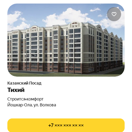
Казанский Посад
Тихий
Строится
•
комфорт
Йошкар-Ола, ул. Волкова
+7 ××× ××× ×× ××