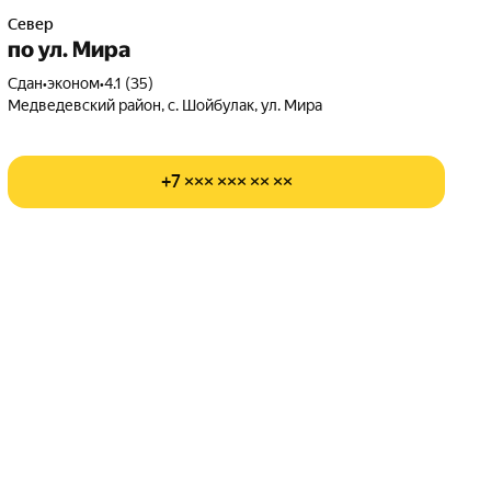
Север
по ул. Мира
Сдан
•
эконом
•
4.1 (35)
Медведевский район, с. Шойбулак, ул. Мира
+7 ××× ××× ×× ××