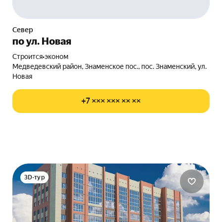
Север
по ул. Новая
Строится
•
эконом
Медведевский район, Знаменское пос., пос. Знаменский, ул.
Новая
+7 ××× ××× ×× ××
3D-тур