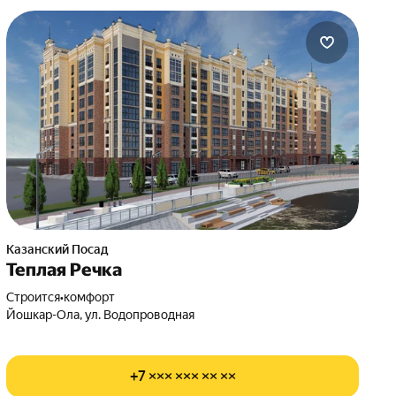
Казанский Посад
Теплая Речка
Строится
•
комфорт
Йошкар-Ола, ул. Водопроводная
+7 ××× ××× ×× ××