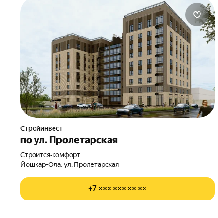
Стройинвест
по ул. Пролетарская
Строится
•
комфорт
Йошкар-Ола, ул. Пролетарская
+7 ××× ××× ×× ××