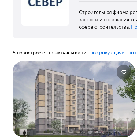
Строительная фирма рег
запросы и пожелания кл
сфере строительства.
По
5 новостроек:
по актуальности
по сроку сдачи
по 