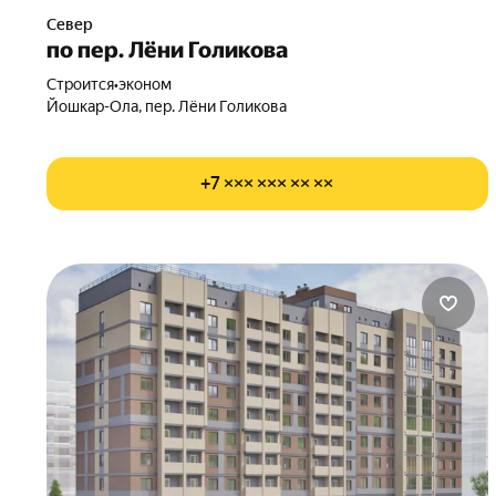
Север
по пер. Лёни Голикова
Строится
•
эконом
Йошкар-Ола, пер. Лёни Голикова
+7 ××× ××× ×× ××