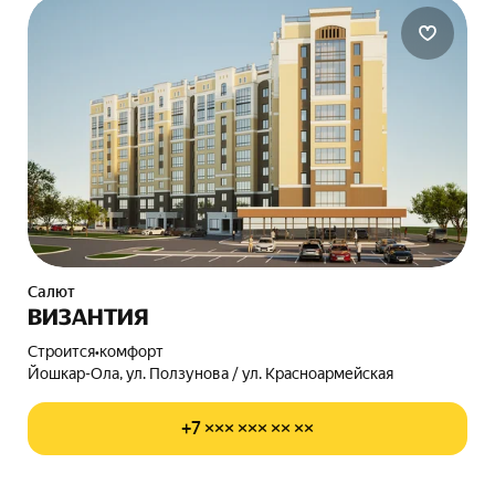
Салют
ВИЗАНТИЯ
Строится
•
комфорт
Йошкар-Ола, ул. Ползунова / ул. Красноармейская
+7 ××× ××× ×× ××