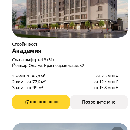
Стройинвест
Академия
Сдан
•
комфорт
•
4.3 (31)
Йошкар-Ола, ул. Красноармейская, 52
1-комн. от 46,8 м²
от 7,3 млн ₽
2-комн. от 77,6 м²
от 12,4 млн ₽
3-комн. от 99 м²
от 15,8 млн ₽
+7 ××× ××× ×× ××
Позвоните мне