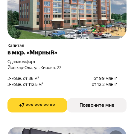
Капитал
в мкр. «Мирный»
Сдан
•
комфорт
Йошкар-Ола, ул. Кирова, 27
2-комн. от 86 м²
от 9,9 млн ₽
3-комн. от 112,5 м²
от 12,2 млн ₽
+7 ××× ××× ×× ××
Позвоните мне