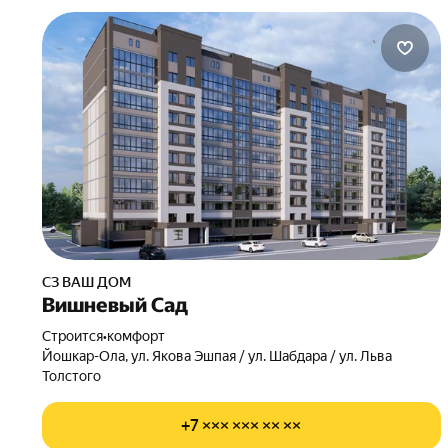
СЗ ВАШ ДОМ
Вишневый Сад
Строится
•
комфорт
Йошкар-Ола, ул. Якова Эшпая / ул. Шабдара / ул. Льва
Толстого
+7 ××× ××× ×× ××