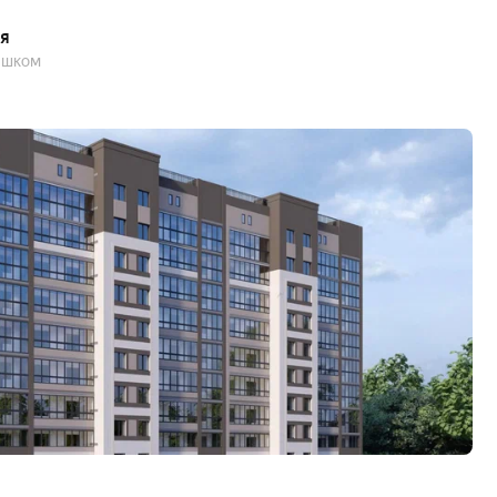
 у лифтов, а обслуживание комплекса осуществляется
я
пешком
ально распределять время: дорога не отнимает
ажных дел и отдыха. Рядом проходят ключевые улицы
о магазинам или встречи с друзьями.
тких маршрутов в пределах района;
ет найти альтернативные пути и снизить риск попасть
оторая связывает разные части города;