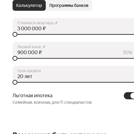
Калькулятор
Программы банков
Стоимость квартиры, ₽
₽
Первый взнос, ₽
₽
30%
Срок кредита
лет
Льготная ипотека
Семейная, военная, для IT-специалистов