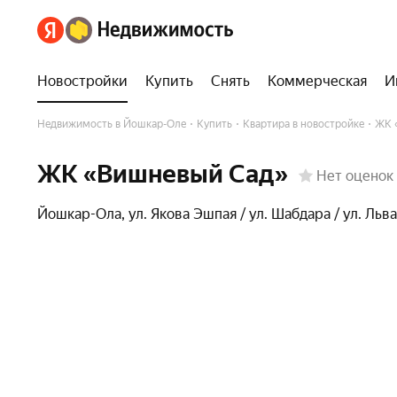
Новостройки
Купить
Снять
Коммерческая
И
Недвижимость в Йошкар-Оле
Купить
Квартира в новостройке
ЖК 
ЖК «Вишневый Сад»
Нет оценок
Йошкар-Ола
,
ул. Якова Эшпая / ул. Шабдара / ул. Льв