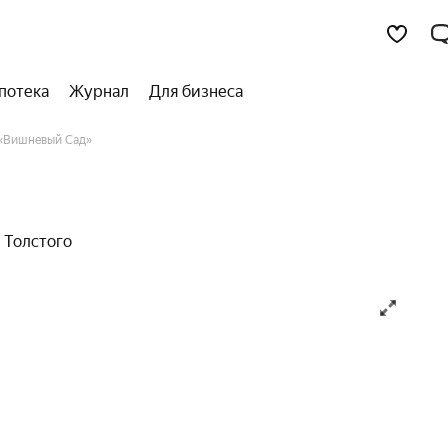
потека
Журнал
Для бизнеса
«Вишневый Сад»
а Толстого