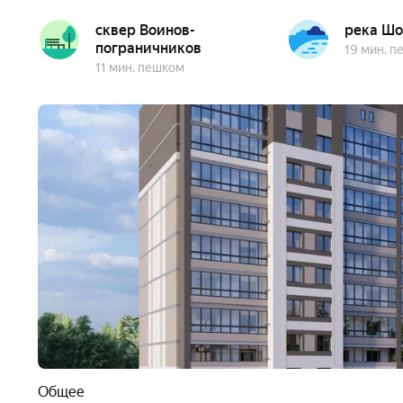
например, снижается вероятность длинных очередей
более оперативно.
cквер Воинов-
река Шо
пограничников
19 мин. 
11 мин. пешком
Транспортная доступность
Расположение ЖК «Вишневый Сад» позволяет рацион
лишних часов, оставляя больше возможностей для в
района — это упрощает поездки на работу, походы п
Близость основных магистралей:
175 м до улицы Данилина — она подойдёт для коро
340 м до улицы Льва Толстого — эта дорога помож
в пробку в час пик;
570 м до Пролетарской улицы — важной артерии, к
Общее