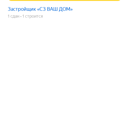
Застройщик «СЗ ВАШ ДОМ»
1 сдан
1 строится
ЖК «Вишневый Сад»
срок сдачи
2 кв. 2028
Показать телефон
Застройщик «СЗ ВАШ ДОМ»
1 сдан
1 строится