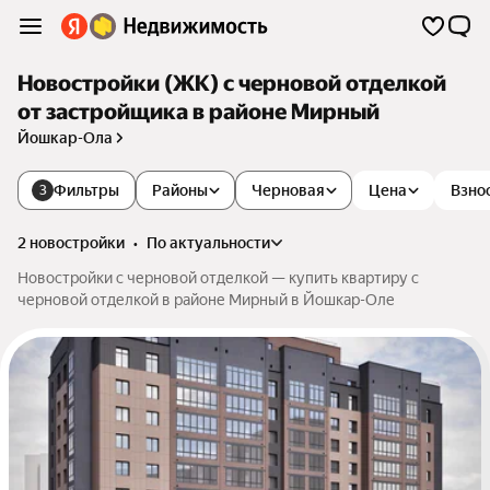
Новостройки (ЖК) с черновой отделкой
от застройщика в районе Мирный
Йошкар-Ола
Фильтры
Районы
Черновая
Цена
Взно
3
2 новостройки
•
по актуальности
Новостройки с черновой отделкой — купить квартиру с
черновой отделкой в районе Мирный в Йошкар-Оле