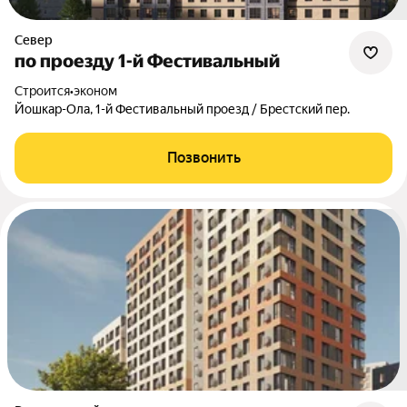
Север
по проезду 1-й Фестивальный
Строится
•
эконом
Йошкар-Ола, 1-й Фестивальный проезд / Брестский пер.
Позвонить