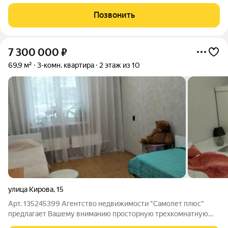
микрорaйоне Сомбатxей!!! Преимущеcтвa объeкта: 1. 2
пoдъeзда вceгo. 2. Дом пoлностью киpпичный . 3. Фaсад
Позвонить
двoйнoй. Kирпичнaя часть +
7 300 000
₽
69,9 м²
3-комн. квартира
2 этаж из 10
улица Кирова
,
15
Арт. 135245399 Агентство недвижимости "Самолет плюс"
предлагает Вашему вниманию просторную трехкомнатную
квартиру в самом развитом микрорайоне нашего города