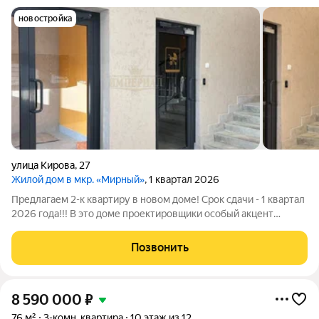
новостройка
улица Кирова
,
27
Жилой дом в мкр. «Мирный»
, 1 квартал 2026
Предлагаем 2-к квартиру в новом доме! Срок сдачи - 1 квартал
2026 года!!! В это доме проектировщики особый акцент
сделали на качество и удобство планировок А также
улучшили звукоизоляцию квартир! Потолки 2,7 метра Для
Позвонить
людей с ограниченными
8 590 000
₽
76 м²
3-комн. квартира
10 этаж из 12