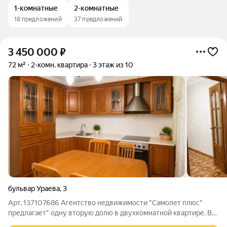
1-комнатные
2-комнатные
18 предложений
37 предложений
3 450 000
₽
72 м²
2-комн. квартира
3 этаж из 10
бульвар Ураева
,
3
Арт. 137107686 Агентство недвижимости "Самолет плюс"
предлагает" одну вторую долю в двухкомнатной квартире. В
шаговой доступности школа, детских сад, магазины,