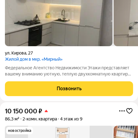
ул. Кирова
,
27
Жилой дом в мкр. «Мирный»
Федеральное Агентство Недвижимости Этажи представляет
вашему вниманию уютную, теплую двухкомнатную квартиру
с современным ремонтом (общая площадь 76 кв.м.) в самом
популярном районе нашего города Сомбатхей! Преимущества
Позвонить
объекта недвижимости: -
10 150 000
₽
86,3 м²
2-комн. квартира
4 этаж из 9
новостройка