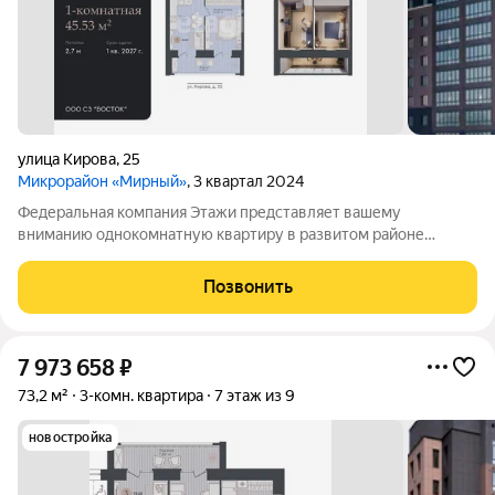
улица Кирова
,
25
Микрорайон «Мирный»
, 3 квартал 2024
Федеральная компания Этажи представляет вашему
вниманию однокомнатную квартиру в развитом районе
нашего города Сомбатхей. ПОДХОДИТ под СЕМЕЙНУЮ
ИПОТЕКУ 6%! Отличная планировка : кухня 13 кв.м, спальная и
Позвонить
гардеробная. Окна выходят на Юго-Восточную
7 973 658
₽
73,2 м²
3-комн. квартира
7 этаж из 9
новостройка