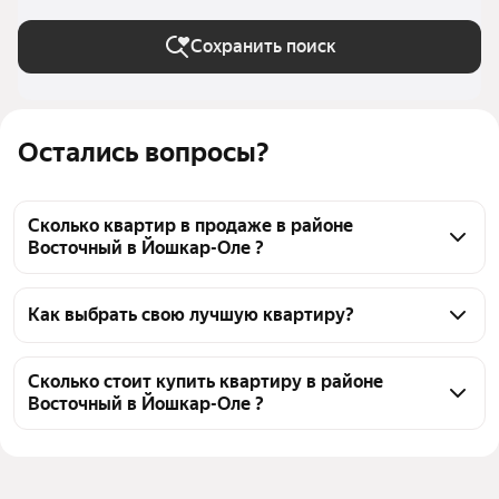
Сохранить поиск
Остались вопросы?
Сколько квартир в продаже в районе
Восточный в Йошкар-Оле ?
На Яндекс Недвижимости в продаже в районе 
Восточный в Йошкар-Оле 69 квартир, из них 53 
Как выбрать свою лучшую квартиру?
объявления от агентств, 16 объявлений от 
Чтобы купить квартиру рядом с лесом в районе 
застройщиков
Восточный, воспользуйтесь тепловой картой для 
Сколько стоит купить квартиру в районе
Восточный в Йошкар-Оле ?
оценки инфраструктуры и транспортной 
доступности в выбранном районе в районе 
Цена за квадратный 
47 917 — 198 331 ₽
Восточный в Йошкар-Оле
метр
Для легкого выбора подходящей квартиры в 