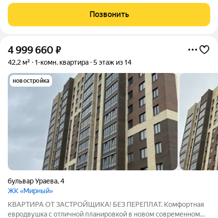
комфорт-класса. Отличная планировка с просторной кухней,
квартира с черновым ремонтом, что позволит вам выполнить
Позвонить
ремонт по вашим вкусовым
4 999 660
₽
42,2 м²
1-комн. квартира
5 этаж из 14
новостройка
бульвар Ураева
,
4
ЖК «Мирный»
КВАРТИРА ОТ ЗАСТРОЙЩИКА! БЕЗ ПЕРЕПЛАТ. Комфортная
евродвушка с отличной планировкой в новом современном