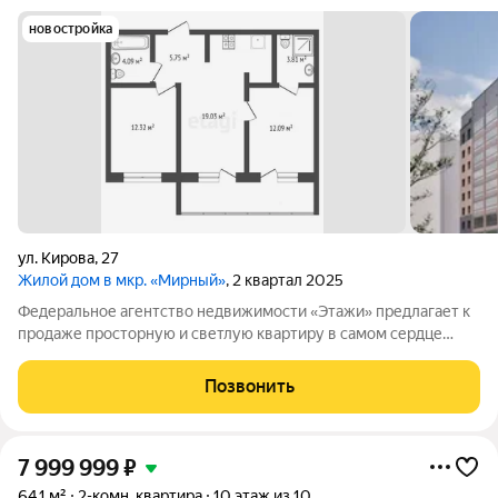
новостройка
ул. Кирова
,
27
Жилой дом в мкр. «Мирный»
, 2 квартал 2025
Федеральное агентство недвижимости «Этажи» предлагает к
продаже просторную и светлую квартиру в самом сердце
микрорайона Мирный, ЖК «НОВЫЕ ГОРИЗОНТЫ». ЕСТЬ
BOЗМOЖНOCТЬ KУПИTЬ KВAРТИPУ C РЕMОHТОM. Квapтиру
Позвонить
мoжнo приобрести пo СЕМЕЙНОЙ ИПОТЕКЕ (от 5,9
7 999 999
₽
64,1 м²
2-комн. квартира
10 этаж из 10