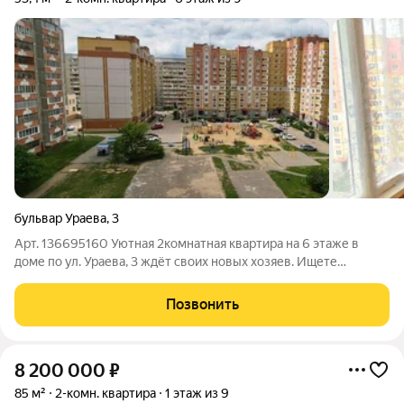
бульвар Ураева
,
3
Арт. 136695160 Уютная 2комнатная квартира на 6 этаже в
доме по ул. Ураева, 3 ждёт своих новых хозяев. Ищете
квартиру, которую можно обустроить под себя, не
переплачивая за чужой вкус? Это именно она - просторная
Позвонить
двухкомнатная квартира в одном из
8 200 000
₽
85 м²
2-комн. квартира
1 этаж из 9