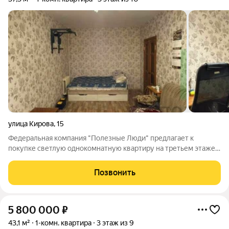
улица Кирова
,
15
Федеральная компания "Полезные Люди" предлагает к
покупке светлую однокомнатную квартиру на третьем этаже
дома в одном из самых обжитых и инфраструктурно-развитых
районов города. Объект отличается выгодным
Позвонить
расположением: в шаговой доступности
5 800 000
₽
43,1 м²
1-комн. квартира
3 этаж из 9