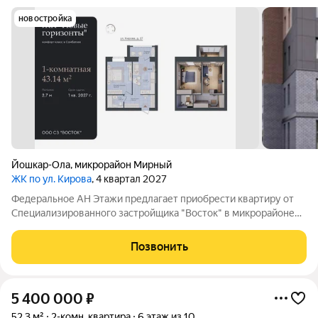
новостройка
Йошкар-Ола
,
микрорайон Мирный
ЖК по ул. Кирова
, 4 квартал 2027
Федеральное АН Этажи предлагает приобрести квартиру от
Специализированного застройщика "Восток" в микрорайоне
"Мирный", который еще негласно называют "Новый
Сомбатхей". Таким привлекательным его делают близость к
Позвонить
центру, супер развитая инфраструктура
5 400 000
₽
52,3 м²
2-комн. квартира
6 этаж из 10