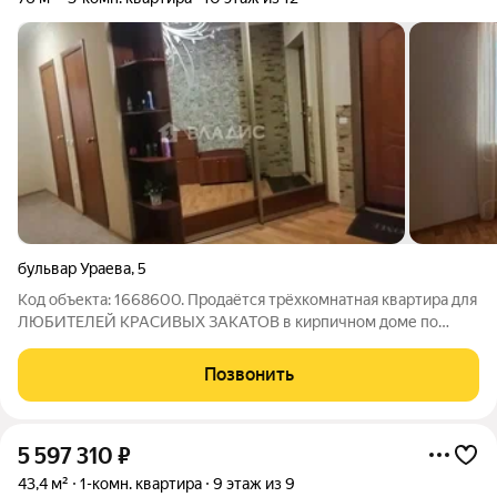
бульвар Ураева
,
5
Код объекта: 1668600. Продаётся трёхкомнатная квартира для
ЛЮБИТЕЛЕЙ КРАСИВЫХ ЗАКАТОВ в кирпичном доме по
адресу: бульвар Ураева, 5, Йошкар-Ола. Это отличный вариант
для тех, кто ищет комфортное жильё в современном доме с
Позвонить
качественными
5 597 310
₽
43,4 м²
1-комн. квартира
9 этаж из 9