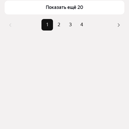
Площадь
35 — 116 м²
верхней части страницы есть самые частые 
Показать ещё 20
Самые популярные 
«1-комнатные», «2-
комбинации фильтров, например «1-комнатные» 
запросы
комнатные»
или «2-комнатные»
1
2
3
4
Самый дорогой 
13,5 млн ₽
Помимо удобной сортировки по цене продажи вы 
объект
можете отсортировать результаты по стоимости 
квадратного метра или площади