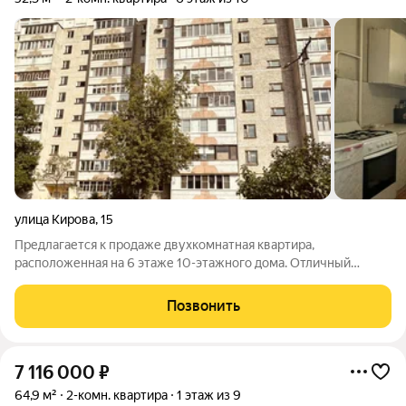
улица Кирова
,
15
Предлагается к продаже двухкомнатная квартира,
расположенная на 6 этаже 10-этажного дома. Отличный
вариант для тех, кто хочет сделать ремонт по своему вкусу и
создать уютное жилье для своей семьи. Характеристики: 2-
Позвонить
комнатная квартира; 6 этаж из 10;
7 116 000
₽
64,9 м²
2-комн. квартира
1 этаж из 9