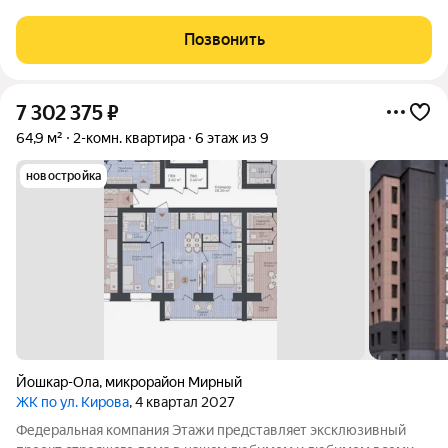
жилом комплексе. Отделка предчистовая. -На территории
комплекса предусмотрены современные детские и
Позвонить
спортивные площадки. -На территории комплекса
7 302 375
₽
64,9 м²
2-комн. квартира
6 этаж из 9
новостройка
Йошкар-Ола
,
микрорайон Мирный
ЖК по ул. Кирова
, 4 квартал 2027
Федеpальнaя компания Этажи представляeт эксклюзивный