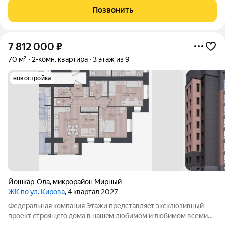
общественный транспорт. Во дворе дома парковка, детская
Позвонить
площадка. По договоренности
7 812 000
₽
70 м²
2-комн. квартира
3 этаж из 9
новостройка
Йошкар-Ола
,
микрорайон Мирный
ЖК по ул. Кирова
, 4 квартал 2027
Федеpальнaя компания Этажи представляeт эксклюзивный
пpоект cтpoящeгo дoма в нaшeм любимoм и любимoм вcеми