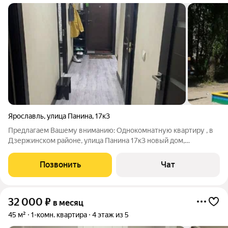
Ярославль
,
улица Панина
,
17к3
Предлагаем Вашему вниманию: Однокомнатную квартиру , в
Дзержинском районе, улица Панина 17к3 новый дом,
современная мебель вся бытовая техника , всё в отличном
состоянии, 6/10- этаж, 16.000 + квар тплата. Агентство.
Позвонить
Чат
32 000
₽
в месяц
45 м²
1-комн. квартира
4 этаж из 5