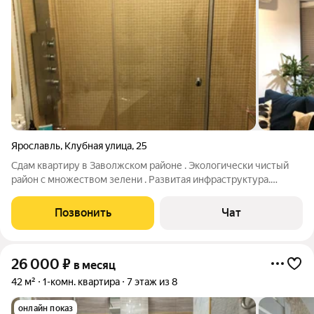
Ярославль
,
Клубная улица
,
25
Сдам квартиру в Заволжском районе . Экологически чистый
район с множеством зелени . Развитая инфраструктура.
Квартира , состоит из кухни студии , спальни , просторной
прихожей и сан узла , в обоих комнатах есть лоджия .
Позвонить
Чат
Отличный дизайн , качественная
26 000
₽
в месяц
42 м²
1-комн. квартира
7 этаж из 8
онлайн показ