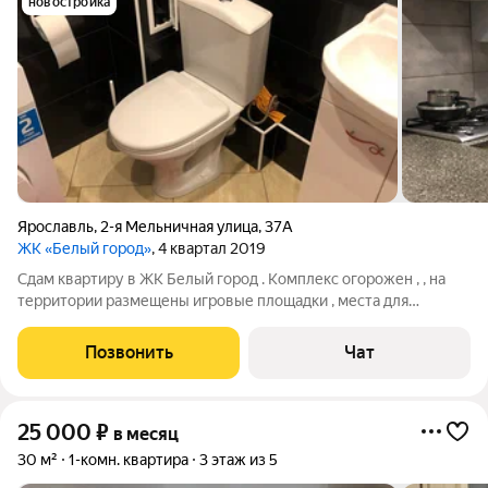
новостройка
Ярославль
,
2-я Мельничная улица
,
37А
ЖК «Белый город»
, 4 квартал 2019
Сдам квартиру в ЖК Белый город . Комплекс огорожен , , на
территории размещены игровые площадки , места для
парковки , по периметру ведется видеонаблюдения . Квартира
в отличном состоянии с хорошим ремонтов , индивидуальным
Позвонить
Чат
газовым отоплением ,
25 000
₽
в месяц
30 м²
1-комн. квартира
3 этаж из 5