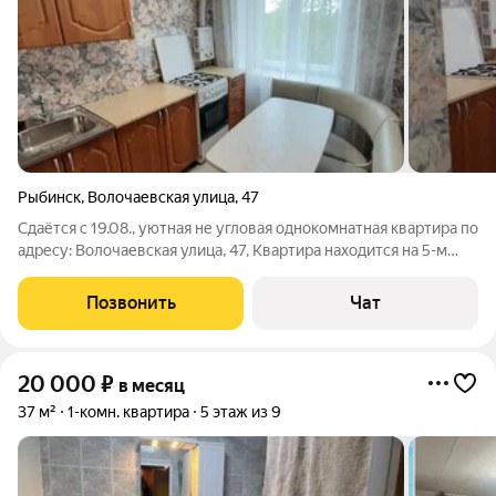
Рыбинск
,
Волочаевская улица
,
47
Сдаётся с 19.08., уютная не угловая однокомнатная квартира по
адресу: Волочаевская улица, 47, Квартира находится на 5-м
этаже кирпичного дома, построенного в 1974 году., в доме
всего 5 этажей, В квартире сделан свежий косметический
Позвонить
Чат
ремонт, ранее не
20 000
₽
в месяц
37 м²
1-комн. квартира
5 этаж из 9