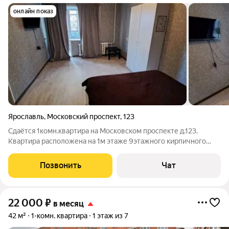
онлайн показ
Ярославль
,
Московский проспект
,
123
Сдаётся 1комн.квартира на Московском проспекте д.123.
Квартира расположена на 1м этаже 9этажного кирпичного
дома, этаж высокий, через комнату и кухню проходит
огромная лоджия, вы можете устроить себе дополнительное
Позвонить
Чат
жилое пространство. В квартире есть
22 000
₽
в месяц
42 м²
1-комн. квартира
1 этаж из 7