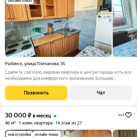
онлайн показ
Рыбинск
,
улица Плеханова
,
35
Сдаём 1к. светлую, видовая квартира в центре города, есть все
необходимое для комфортного проживания, Большая
застекленная лоджия, Меблирована необходимой
мебелью(диван,шкаф,кухонный уголок,стол,кухонный
Позвонить
Чат
гарнитур) вся бытовая
30 000
₽
в месяц
46 м²
1-комн. квартира
14 этаж из 27
новостройка
онлайн показ