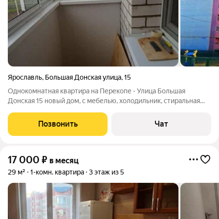
Ярославль
,
Большая Донская улица
,
15
Однокомнатная квартира на Перекопе - Улица Большая
Донская 15 новый дом, с мебелью, холодильник, стиральная
машина автомат, вс как на фото, 36- метров, 4/9-этаж, 18.000+
кварт плата, залог 7000. Агентство.
Позвонить
Чат
17 000
₽
в месяц
29 м²
1-комн. квартира
3 этаж из 5