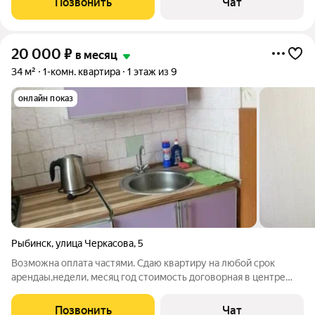
Позвонить
Чат
20 000
₽
в месяц
34 м²
1-комн. квартира
1 этаж из 9
онлайн показ
Рыбинск
,
улица Черкасова
,
5
Возможна оплата частями. Сдаю квартиру на любой срок
арендаы,недели, месяц год стоимость договорная в центре
города необходимая мебель и бытовая техника.
Позвонить
Чат