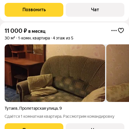
нового 9этажного дома, общая площадь 39 кв.м, кухня 10 кв.м,
укомплектована новой мебелью (в комнате 2 отдельных
Позвонить
Чат
спальных места,
11 000
₽
в месяц
30 м²
1-комн. квартира
4 этаж из 5
Тутаев
,
Пролетарская улица
,
9
Сдаётся 1 комнатная квартира. Рассмотрим командировку