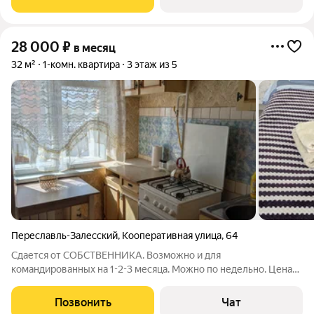
28 000
₽
в месяц
32 м²
1-комн. квартира
3 этаж из 5
Переславль-Залесский
,
Кооперативная улица
,
64
Сдается от СОБСТВЕННИКА. Возможно и для
командированных на 1-2-3 месяца. Можно по недельно. Цена
обговаривается. Предоставляю документы. Теплая уютная 1
комнатная квартира на 3 этаже 5 этажного дома в районе
Позвонить
Чат
ЗАГСа. Хорошие, спокойные соседи, чистый