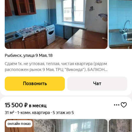
Рыбинск
,
улица 9 Мая
,
18
Сдаём 1к. не угловая, теплая, чистая квартира (рядом
расположен рынок 9 Мая, ТРЦ "Виконда"), БАЛКОН
ЗАСТЕКЛЕН, ВСЕ ОКНА НОВЫЕ ПВХ ВЫХОДЯТ ВО ДВОР,
КУХОННЫЙ ГАРНИТУР, МЕБЕЛЬ ТОЛЬКО КОРПУСНАЯ,
Позвонить
Чат
ХОЛОДИЛЬНИКА НЕТ, ЕСТЬ ПОДВОДКА ДЛЯ СТИРАЛЬНОЙ
МАШИНЫ,
15 500
₽
в месяц
31 м²
1-комн. квартира
5 этаж из 5
онлайн показ