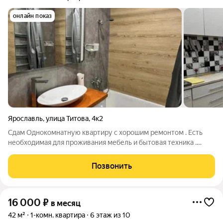
онлайн показ
Ярославль
,
улица Титова
,
4к2
Сдам Однокомнатную квартиру с хорошим ремонтом . Есть
необходимая для проживания мебель и бытовая техника .
Животных можно обсудить с собственником .
Позвонить
16 000
₽
в месяц
42 м²
1-комн. квартира
6 этаж из 10