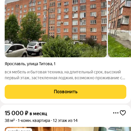
Ярославль
,
улица Титова
,
1
вся мебель и бытовая техника, на длительный срок, высокий
первый этаж, застекленная лоджия, возможно проживание с
небольшими домашними животными , оплата
22000+ком.услуги, залог 5000 и комиссия 50%!!!
Позвонить
15 000
₽
в месяц
38 м²
1-комн. квартира
12 этаж из 14