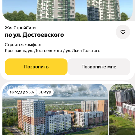
ЖилСтройСити
по ул. Достоевского
Строится
•
комфорт
Ярославль, ул. Достоевского / ул. Льва Толстого
Позвонить
Позвоните мне
выгода до 5%
3D-тур