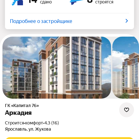
сдано
строятся
Подробнее о застройщике
ГК «Капитал 76»
Аркадия
Строится
•
комфорт
•
4.3 (16)
Ярославль, ул. Жукова