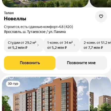
Талан
Новеллы
Строится, есть сданные
•
комфорт
•
4.8 (420)
Ярославль, ш. Тутаевское / ул. Панина
Студии
от 29,2 м²
1-комн.
от 34 м²
2-комн.
от 51,2 м
от 5,2 млн ₽
от 5,2 млн ₽
от 7,7 млн ₽
Позвонить
Позвоните мне
3D-тур