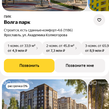
ПИК
Волга парк
Строится, есть сданные
•
комфорт
•
4.6 (1186)
Ярославль, ул. Академика Колмогорова
1-комн.
от 33,9 м²
2-комн.
от 45,8 м²
3-комн.
от 65,9
от 4,9 млн ₽
от 7,3 млн ₽
от 8,9 млн ₽
Позвонить
Позвоните мне
рассрочка 0%