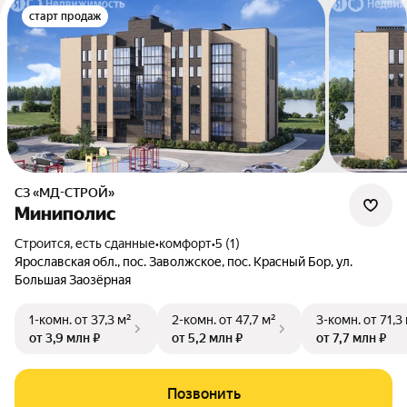
старт продаж
СЗ «МД-СТРОЙ»
Миниполис
Строится, есть сданные
•
комфорт
•
5 (1)
Ярославская обл., пос. Заволжское, пос. Красный Бор, ул.
Большая Заозёрная
1-комн.
от 37,3 м²
2-комн.
от 47,7 м²
3-комн.
от 71,3
от 3,9 млн ₽
от 5,2 млн ₽
от 7,7 млн ₽
Позвонить