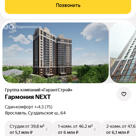
Позвонить
Группа компаний «ГарантСтрой»
Гармония NEXT
Сдан
•
комфорт +
•
4.3 (75)
Ярославль, Суздальское ш., 64
Студии
от 39,8 м²
1-комн.
от 46,2 м²
2-комн.
от 47,6
от 5,1 млн ₽
от 6 млн ₽
от 6,1 млн ₽