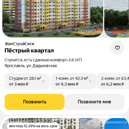
ЖилСтройСити
Пёстрый квартал
Строится, есть сданные
•
комфорт
•
3.8 (47)
Ярославль, ул. Дядьковская
Студии
от 28,1 м²
1-комн.
от 42,3 м²
2-комн.
от 63,
от 3 млн ₽
от 4,3 млн ₽
от 6,2 млн ₽
Позвонить
Позвоните мне
ипотека 12.39% на весь срок