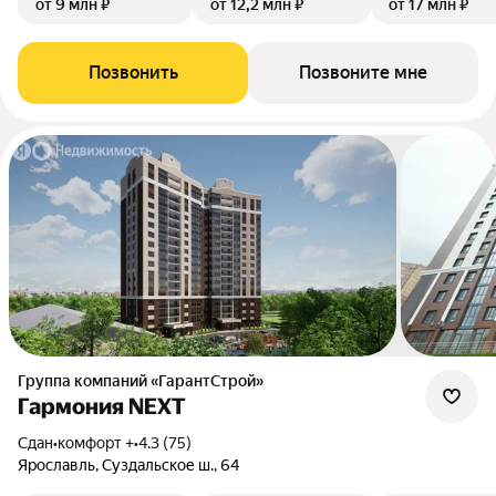
от 9 млн ₽
от 12,2 млн ₽
от 17 млн ₽
Позвонить
Позвоните мне
Группа компаний «ГарантСтрой»
Гармония NEXT
Сдан
•
комфорт +
•
4.3 (75)
Ярославль, Суздальское ш., 64