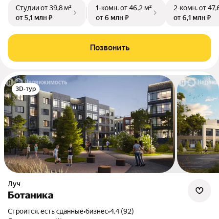
Студии
от 39,8 м²
1-комн.
от 46,2 м²
2-комн.
от 47,
от 5,1 млн ₽
от 6 млн ₽
от 6,1 млн ₽
Позвонить
3D-тур
Луч
Ботаника
Строится, есть сданные
•
бизнес
•
4.4 (92)