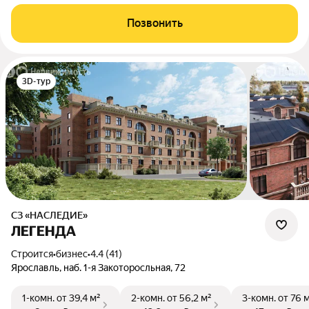
Позвонить
3D-тур
СЗ «НАСЛЕДИЕ»
ЛЕГЕНДА
Строится
•
бизнес
•
4.4 (41)
Ярославль, наб. 1-я Закоторосльная, 72
1-комн.
от 39,4 м²
2-комн.
от 56,2 м²
3-комн.
от 76 