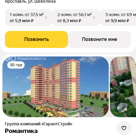
Ярославль, ул. Шевелюха
1-комн.
от 37,5 м²
2-комн.
от 56,1 м²
3-комн.
от 69 м
от 5,9 млн ₽
от 8,3 млн ₽
от 9,9 млн ₽
Позвонить
Позвоните мне
3D-тур
Группа компаний «ГарантСтрой»
Романтика