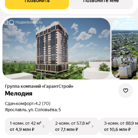
Позвонить
Позвоните мне
Группа компаний «ГарантСтрой»
Мелодия
Сдан
•
комфорт
•
4.2 (70)
Ярославль, ул. Соловьёва, 5
1-комн.
от 42 м²
2-комн.
от 57,8 м²
3-комн.
от 88,9 м
от 4,9 млн ₽
от 7,1 млн ₽
от 10,6 млн ₽