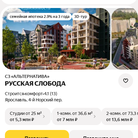
семейная ипотека 2.9% на 3 года
3D-тур
СЗ «АЛЬТЕРНАТИВА»
РУССКАЯ СЛОБОДА
Строится
•
комфорт
•
4.1 (13)
Ярославль, 4-й Норский пер.
Студии
от 25 м²
1-комн.
от 36,6 м²
2-комн.
от 73,3
от 5,3 млн ₽
от 7 млн ₽
от 13,6 млн ₽