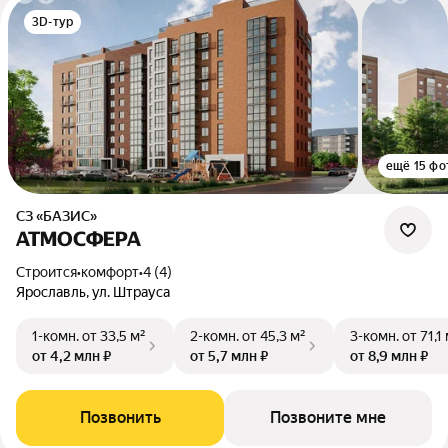
3D-тур
ещё 15 фо
СЗ «БАЗИС»
АТМОСФЕРА
Строится
•
комфорт
•
4 (4)
Ярославль, ул. Штрауса
1-комн.
от 33,5 м²
2-комн.
от 45,3 м²
3-комн.
от 71,1
от 4,2 млн ₽
от 5,7 млн ₽
от 8,9 млн ₽
Позвонить
Позвоните мне