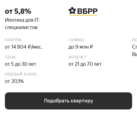
от 5,8%
Ипотека для IT-
специалистов
платёж
сумма
п
от 14 804 ₽/мес.
до 9 млн ₽
С
В
срок
возраст
от 5 до 30 лет
от 21 до 70 лет
первый взнос
от 20,1%
Подобрать квартиру