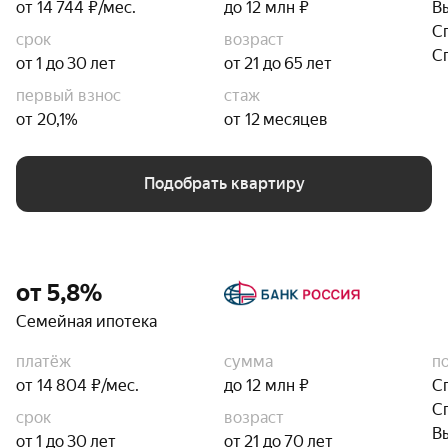
от 14 744 ₽/мес.
до 12 млн ₽
В
С
срок
возраст
С
от 1 до 30 лет
от 21 до 65 лет
первый взнос
стаж
от 20,1%
от 12 месяцев
Подобрать квартиру
от 5,8%
Семейная ипотека
платёж
сумма
п
от 14 804 ₽/мес.
до 12 млн ₽
С
С
срок
возраст
В
от 1 до 30 лет
от 21 до 70 лет