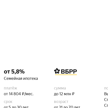
от 5,8%
Семейная ипотека
платёж
сумма
п
от 14 804 ₽/мес.
до 12 млн ₽
В
С
срок
возраст
С
от 5 до 30 лет
от 21 до 70 лет