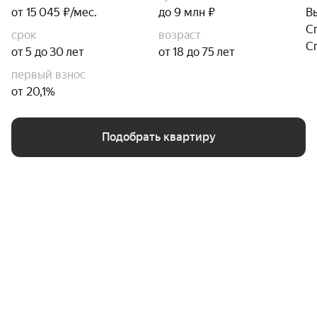
от 15 045 ₽/мес.
до 9 млн ₽
В
С
срок
возраст
С
от 5 до 30 лет
от 18 до 75 лет
первый взнос
от 20,1%
Подобрать квартиру