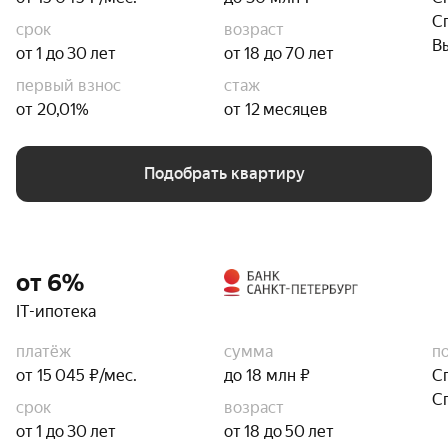
С
срок
возраст
В
от 1 до 30 лет
от 18 до 70 лет
первый взнос
стаж
от 20,01%
от 12 месяцев
Подобрать квартиру
от 6%
IT-ипотека
платёж
сумма
п
от 15 045 ₽/мес.
до 18 млн ₽
С
С
срок
возраст
от 1 до 30 лет
от 18 до 50 лет