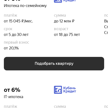
Ипотека по-семейному
платёж
сумма
п
от 15 045 ₽/мес.
до 12 млн ₽
В
С
срок
возраст
С
от 5 до 30 лет
от 18 до 75 лет
первый взнос
от 20,1%
Подобрать квартиру
от 6%
IT-ипотека
платёж
сумма
п