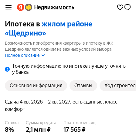
Ипотека в
жилом районе
«Щедрино»
Возможность приобретения квартиры в ипотеку в ЖК
Щедрино является одним из важных условий выбора
квартиры. На странице мы собрали программы кредитования
Полное описание
банков для покупки квартиры в ипотеку от 3.5%.
Точную информацию по ипотеке лучше уточнять
у банка
Основная информация
Отзывы
Ход строител
Сдача 4 кв. 2026 – 2 кв. 2027, есть сданные, класс
комфорт
Ставка
Сумма кредита
Платёж в месяц
8%
2,1 млн ₽
17 565 ₽