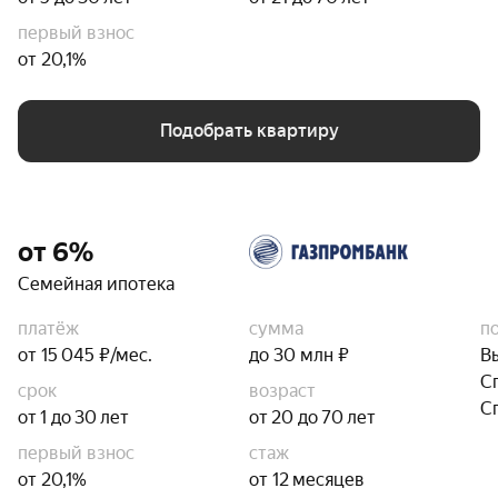
первый взнос
от 20,1%
Подобрать квартиру
от 6%
Семейная ипотека
платёж
сумма
п
от 15 045 ₽/мес.
до 30 млн ₽
В
С
срок
возраст
С
от 1 до 30 лет
от 20 до 70 лет
первый взнос
стаж
от 20,1%
от 12 месяцев