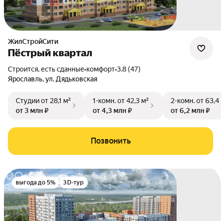
ЖилСтройСити
Пёстрый квартал
Строится, есть сданные
•
комфорт
•
3.8 (47)
Ярославль
,
ул. Дядьковская
Студии
от 28,1 м²
1-комн.
от 42,3 м²
2-комн.
от 63,4
от 3 млн ₽
от 4,3 млн ₽
от 6,2 млн ₽
Позвонить
выгода до 5%
3D-тур