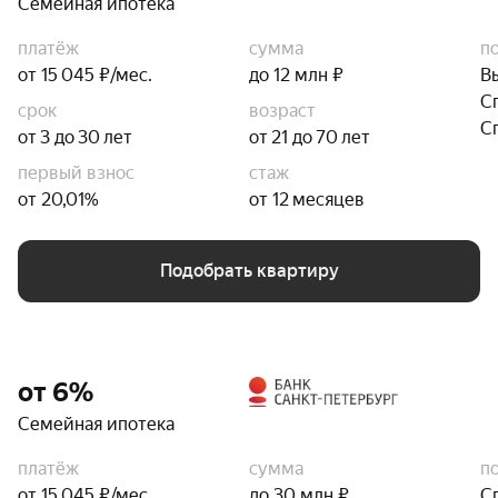
Семейная ипотека
платёж
сумма
п
от 15 045 ₽/мес.
до 12 млн ₽
В
С
срок
возраст
С
от 3 до 30 лет
от 21 до 70 лет
первый взнос
стаж
от 20,01%
от 12 месяцев
Подобрать квартиру
от 6%
Семейная ипотека
платёж
сумма
п
от 15 045 ₽/мес.
до 30 млн ₽
С