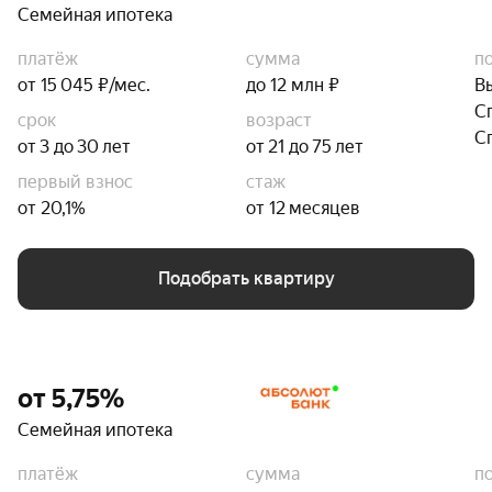
Семейная ипотека
платёж
сумма
п
от 15 045 ₽/мес.
до 12 млн ₽
В
С
срок
возраст
С
от 3 до 30 лет
от 21 до 75 лет
первый взнос
стаж
от 20,1%
от 12 месяцев
Подобрать квартиру
от 5,75%
Семейная ипотека
платёж
сумма
п