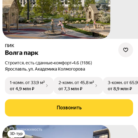
ПИК
Волга парк
Строится, есть сданные
•
комфорт
•
4.6 (1186)
Ярославль
,
ул. Академика Колмогорова
1-комн.
от 33,9 м²
2-комн.
от 45,8 м²
3-комн.
от 65,9
от 4,9 млн ₽
от 7,3 млн ₽
от 8,9 млн ₽
Позвонить
3D-тур