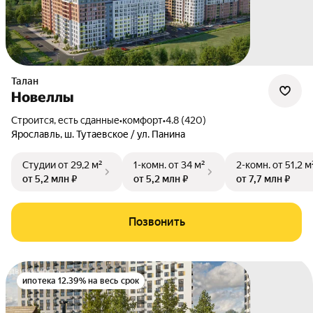
Талан
Новеллы
Строится, есть сданные
•
комфорт
•
4.8 (420)
Ярославль
,
ш. Тутаевское / ул. Панина
Студии
от 29,2 м²
1-комн.
от 34 м²
2-комн.
от 51,2 м
от 5,2 млн ₽
от 5,2 млн ₽
от 7,7 млн ₽
Позвонить
ипотека 12.39% на весь срок