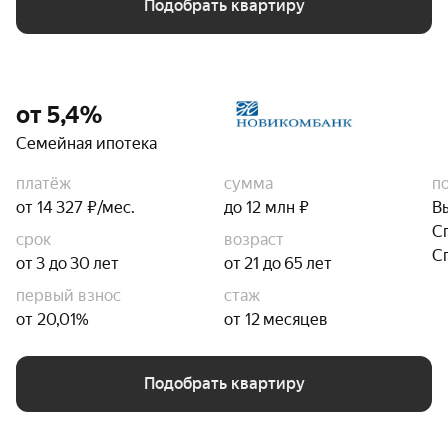
Подобрать квартиру
от 5,4%
Семейная ипотека
платёж
сумма
п
от 14 327 ₽/мес.
до 12 млн ₽
В
С
срок
возраст
С
от 3 до 30 лет
от 21 до 65 лет
первый взнос
стаж
от 20,01%
от 12 месяцев
Подобрать квартиру