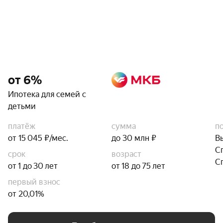
от 6%
Ипотека для семей с
детьми
платёж
сумма
п
от 15 045 ₽/мес.
до 30 млн ₽
В
С
срок
возраст
С
от 1 до 30 лет
от 18 до 75 лет
первый взнос
от 20,01%