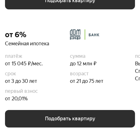
Подобрать квартиру
от 6%
Семейная ипотека
платёж
сумма
п
от 15 045 ₽/мес.
до 12 млн ₽
В
С
срок
возраст
С
от 3 до 30 лет
от 21 до 75 лет
первый взнос
от 20,01%
Подобрать квартиру