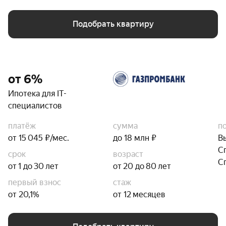
Подобрать квартиру
от 6%
Ипотека для IT-
специалистов
платёж
сумма
п
от 15 045 ₽/мес.
до 18 млн ₽
В
С
срок
возраст
С
от 1 до 30 лет
от 20 до 80 лет
первый взнос
стаж
от 20,1%
от 12 месяцев