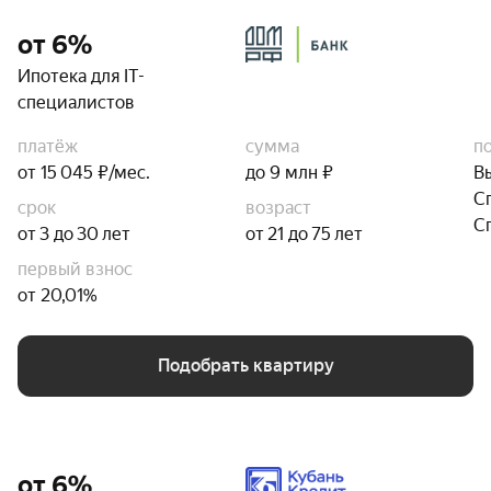
от 6%
Ипотека для IT-
специалистов
платёж
сумма
п
от 15 045 ₽/мес.
до 9 млн ₽
В
С
срок
возраст
С
от 3 до 30 лет
от 21 до 75 лет
первый взнос
от 20,01%
Подобрать квартиру
от 6%