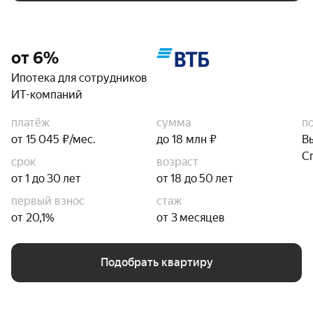
от 6%
Ипотека для сотрудников
ИТ-компаний
платёж
сумма
п
от 15 045 ₽/мес.
до 18 млн ₽
В
С
срок
возраст
от 1 до 30 лет
от 18 до 50 лет
первый взнос
стаж
от 20,1%
от 3 месяцев
Подобрать квартиру