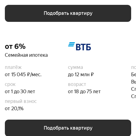
Подобрать квартиру
от 6%
Семейная ипотека
платёж
сумма
п
от 15 045 ₽/мес.
до 12 млн ₽
Б
В
срок
возраст
С
от 1 до 30 лет
от 18 до 75 лет
С
первый взнос
от 20,1%
Подобрать квартиру