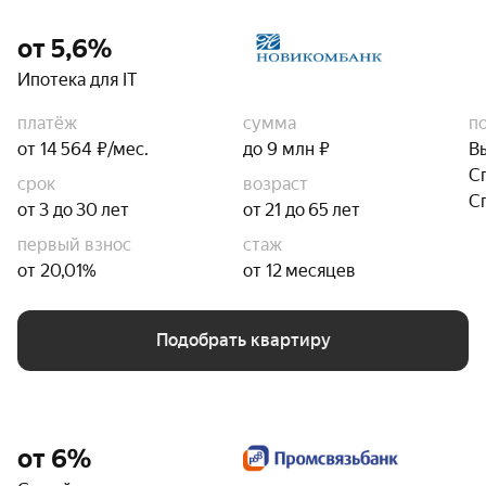
от 5,6%
Ипотека для IT
платёж
сумма
п
от 14 564 ₽/мес.
до 9 млн ₽
В
С
срок
возраст
С
от 3 до 30 лет
от 21 до 65 лет
первый взнос
стаж
от 20,01%
от 12 месяцев
Подобрать квартиру
от 6%