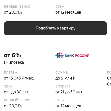
первый взнос
стаж
от 20,01%
от 12 месяцев
Подобрать квартиру
от 6%
IT-ипотека
платёж
сумма
п
от 15 045 ₽/мес.
до 9 млн ₽
С
С
срок
возраст
от 1 до 30 лет
от 21 до 50 лет
первый взнос
стаж
от 20,01%
от 12 месяцев