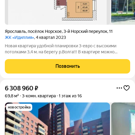
Ярославль
,
посёлок Норское
,
3-й Норский переулок
,
11
ЖК «Идиллия»
, 4 квартал 2023
Новая квартира удобной планировки 3-евро с высокими
потолками 3,4 м. на берегу р.Волга!!! В квартире можно
сделать ремонт и включить его стоимость в ипотеку. Подходит
под программы льготного ипотечного кредитования от 6%
Позвонить
Квартира с видом на сосны и
6 308 960
₽
69,8 м²
3-комн. квартира
1 этаж из 16
новостройка