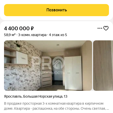
переулок д.6, площадью 88,8 кв. м., квартира расположена на
3м этаже 4х этажного дома. В квартире 3 изолированных
Позвонить
комнаты, есть
4 400 000
₽
58,9 м²
3-комн. квартира
4 этаж из 5
Ярославль
,
Большая Норская улица
,
13
В продаже просторная 3-х комнатная квартира в кирпичном
доме. Квартира - распашонка, на обе стороны. Очень светлая, с