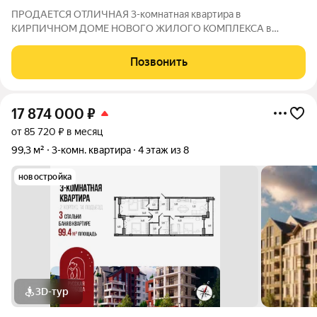
ПPОДАЕТСЯ ОТЛИЧНАЯ 3-комнатная квартира в
КИРПИЧНОМ ДОМЕ НОВОГО ЖИЛОГО КОМПЛЕКСА в
Дзеpжинcкoм paйoнe!!! ПЛОЩАДЬ КВАРТИРЫ: 70,45 кв.м./
комнаты 14; 13 и 17 кв.м./ кухня 10,23 кв.м.(выход на балкон с
Позвонить
кухни) ПРЕИМУЩЕСТВА ДОМА: -Дом из керамического
17 874 000
₽
от 85 720 ₽ в месяц
99,3 м²
3-комн. квартира
4 этаж из 8
новостройка
3D-тур