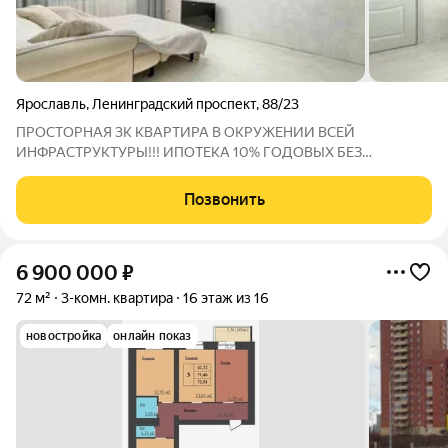
Ярославль
,
Ленинградский проспект
,
88/23
ПРОСТОРНАЯ 3К КВАРТИРА В ОКРУЖЕНИИ ВСЕЙ
ИНФРАСТРУКТУРЫ!!! ИПОТЕКА 10% ГОДОВЫХ БЕЗ
ПЕРЕПЛАТ НА ВЕСЬ СРОК!!!!!!!!! РАССРОЧКА ПЛАТЕЖА БЕЗ %
ПРЕИМУЩЕСТВА: Московская планировка . 3 этаж,
Позвонить
распашонка, вид на две стороны дома . Вечная классика:
планировка
6 900 000
₽
72 м²
3-комн. квартира
16 этаж из 16
новостройка
онлайн показ