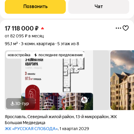
Чисто, тепло. Быстрый выход на сделку
Позвонить
Чат
17 118 000
₽
от 82 095 ₽ в месяц
95,1 м²
3-комн. квартира
5 этаж из 8
новостройка
последнее предложение
3D-тур
Ярославль
,
Северный жилой район
,
13-й микрорайон
,
ЖК
Большая Медведица
ЖК «РУССКАЯ СЛОБОДА»
, 1 квартал 2029