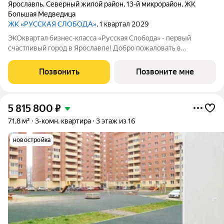
Ярославль
,
Северный жилой район
,
13-й микрорайон
,
ЖК
Большая Медведица
ЖК «РУССКАЯ СЛОБОДА»
, 1 квартал 2029
ЭКОквартал бизнес-класса «Русская Слобода» - первый
счастливый город в Ярославле! Добро пожаловать в
пространство, где современная архитектура встречается с
русской душой ЭКОквартал «Русская Слобода», формирующий
Позвонить
Позвоните мне
среду нового качества жизни в
5 815 800
₽
71,8 м²
3-комн. квартира
3 этаж из 16
новостройка