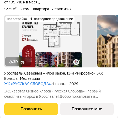
от 109 718 ₽ в месяц
127,1 м²
3-комн. квартира
7 этаж из 8
новостройка
последнее предложение
3D-тур
Ярославль
,
Северный жилой район
,
13-й микрорайон
,
ЖК
Большая Медведица
ЖК «РУССКАЯ СЛОБОДА»
, 1 квартал 2029
ЭКОквартал бизнес-класса «Русская Слобода» - первый
счастливый город в Ярославле! Добро пожаловать в
пространство, где современная архитектура встречается с
русской душой ЭКОквартал «Русская Слобода», формирующий
Позвонить
Позвоните мне
среду нового качества жизни в