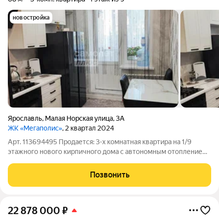
новостройка
Ярославль
,
Малая Норская улица
,
3А
ЖК «Мегаполис»
, 2 квартал 2024
Арт. 113694495 Продается: 3-х комнатная квартира на 1/9
этажного нового кирпичного дома с автономным отоплением
на улице Малая Норская в ЖК "Мегаполис" (Дзержинский
район). Параметры: Общая площадь - 68 м2, жилая площадь -
Позвонить
44 м2, кухня - 10 м2.
22 878 000
₽