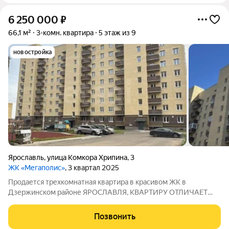
6 250 000
₽
66,1 м²
3-комн. квартира
5 этаж из 9
новостройка
Ярославль
,
улица Комкора Хрипина
,
3
ЖК «Мегаполис»
, 3 квартал 2025
Продается трехкомнатная квартира в красивом ЖК в
Дзержинском районе ЯРОСЛАВЛЯ, КВАРТИРУ ОТЛИЧАЕТ
продуманная планировка S кухни 11,23 м.кв. (правильной
формы) S комнат 14,95, 11,67 и 13,55 кв.м S балкона 3,7 м.кв.
Позвонить
ДОМ СДАН. ПРЕИМУЩЕСТВА КВАРТИРЫ :