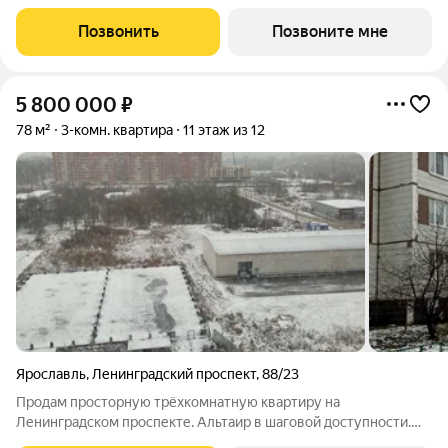
пространство, где современная архитектура встречается с
русской душой ЭКОквартал «Русская Слобода», формирующий
Позвонить
Позвоните мне
среду нового качества жизни в
5 800 000
₽
78 м²
3-комн. квартира
11 этаж из 12
Ярославль
,
Ленинградский проспект
,
88/23
Продам просторную трёхкомнатную квартиру на
Ленинградском проспекте. Альтаир в шаговой доступности.
Все комнаты раздельные. Замена труб, установлены счётчики.