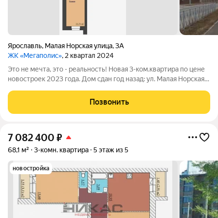
Ярославль
,
Малая Норская улица
,
3А
ЖК «Мегаполис»
, 2 квартал 2024
Это не мечта, это - реальность! Новая 3-ком.квартира по цене
новостроек 2023 года. Дом сдан год назад: ул. Малая Норская
3а, ЖК Мегаполис. Подходит под льготную ипотеку. Дом
полностью из кирпича, с автономной котельной на крыше.
Позвонить
Комнаты раздельные,
7 082 400
₽
68,1 м²
3-комн. квартира
5 этаж из 5
новостройка