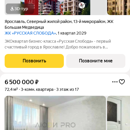
3D-тур
Ярославль
,
Северный жилой район
,
13-й микрорайон
,
ЖК
Большая Медведица
ЖК «РУССКАЯ СЛОБОДА»
, 1 квартал 2029
ЭКОквартал бизнес-класса «Русская Слобода» - первый
счастливый город в Ярославле! Добро пожаловать в
пространство, где современная архитектура встречается с
русской душой ЭКОквартал «Русская Слобода», формирующий
Позвонить
Позвоните мне
среду нового качества жизни в
6 500 000
₽
72,4 м²
3-комн. квартира
3 этаж из 17