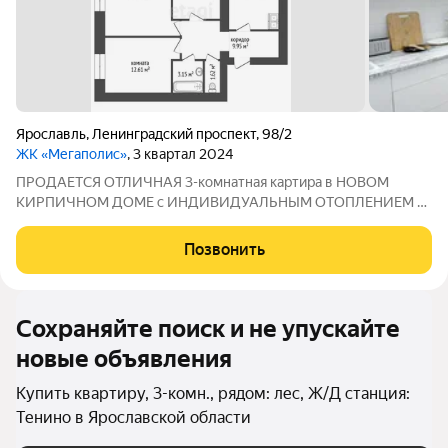
Ярославль
,
Ленинградский проспект
,
98/2
ЖК «Мегаполис»
, 3 квартал 2024
ПPОДАЕТСЯ ОТЛИЧНАЯ 3-комнатная картира в НОВОМ
КИРПИЧНОМ ДОМЕ с ИНДИВИДУАЛЬНЫМ ОТОПЛЕНИЕМ в
Дзеpжинcкoм paйoнe!!! ПЛОЩАДЬ КВАРТИРЫ: 69 кв.м./
комнаты 18, 10 и 13 кв.м./ кухня 13 кв.м.(выход на лоджию с
Позвонить
кухни)/ лоджия 3,5 кв.м./ коридор 9,95 кв.м./
Сохраняйте поиск и не упускайте
новые объявления
Купить квартиру, 3-комн., рядом: лес, Ж/Д станция:
Тенино в Ярославской области