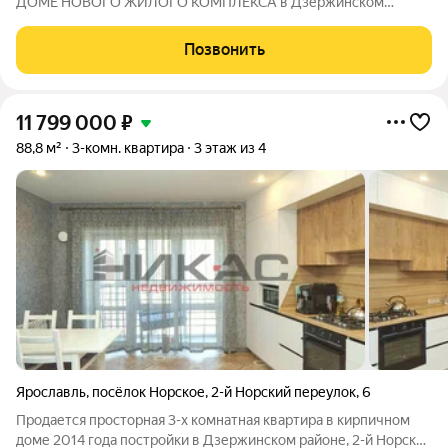
ДОМЕ НОВОГО ЖИЛОГО КОМПЛЕКСА в Дзеpжинcкoм
paйoнe!!! ПЛОЩАДЬ КВАРТИРЫ: 68,69 кв.м./ комнаты 10,12;
12,61 и 18,15 кв.м./ кухня 12,04 кв.м.(выход на балкон с кухни)
Позвонить
ПРЕИМУЩЕСТВА ДОМА: -Дом из
11 799 000
₽
88,8 м²
3-комн. квартира
3 этаж из 4
Ярославль
,
посёлок Норское
,
2-й Норский переулок
,
6
Продается просторная 3-х комнатная квартира в кирпичном
доме 2014 года постройки в Дзержинском районе, 2-й Норский