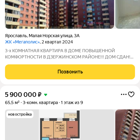
Ярославль
,
Малая Норская улица
,
3А
ЖК «Мегаполис»
, 2 квартал 2024
3-х КОМНАТНАЯ КВАРТИРА В ДОМЕ ПОВЫШЕННОЙ
КОМФОРТНОСТИ В ДЗЕРЖИНСКОМ РАЙОНЕ!!! ДОМ СДАН!
ПРЕИМУЩЕСТВО КВАРТИРЫ: - КОТЕЛЬНАЯ НА КРЫШЕ -
ЭКОНОМИЯ НА КОММУНАЛЬНЫХ ПЛАТЕЖАХ! - Просторная
Позвонить
планировка - 2 лифта и доступная среда О САМОМ ДОМЕ: -
Комплекс из
5 900 000
₽
65,5 м²
3-комн. квартира
1 этаж из 9
новостройка