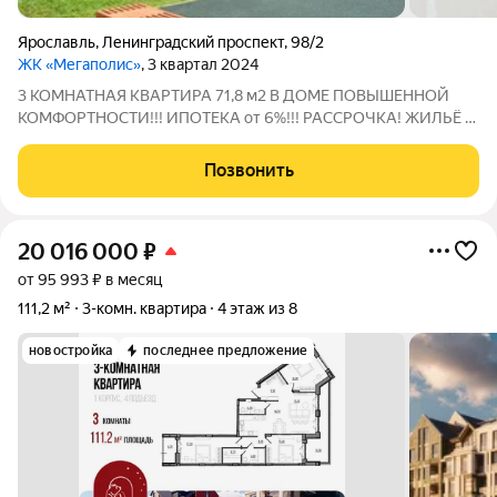
Ярославль
,
Ленинградский проспект
,
98/2
ЖК «Мегаполис»
, 3 квартал 2024
3 КОМНАТНАЯ КВАРТИРА 71,8 м2 В ДОМЕ ПОВЫШЕННОЙ
КОМФОРТНОСТИ!!! ИПОТЕКА от 6%!!! РАССРОЧКА! ЖИЛЬЁ В
ЗАЧЁТ! ПРЕИМУЩЕСТВА КВАРТИРЫ: - Теплая и уютная
квартира - Крышная газовая котельная - Вокруг дома развитая
Позвонить
инфраструктура О САМОМ ДОМЕ: - Дом из
20 016 000
₽
от 95 993 ₽ в месяц
111,2 м²
3-комн. квартира
4 этаж из 8
новостройка
последнее предложение