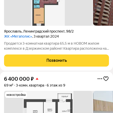
Ярославль
,
Ленинградский проспект
,
98/2
ЖК «Мегаполис»
, 3 квартал 2024
Продается 3-комнатная квартира 65,5 м в НОВОМ жилом
комплексе в Дзержинском районе! Квартира расположена на
1-ом этаже 9 этажного кирпичного дома с индивидуальным
отоплением (наличие крышной газовой котельной), что
Позвонить
позволяет экономить на коммунальных
6 400 000
₽
69 м²
3-комн. квартира
6 этаж из 9
новостройка