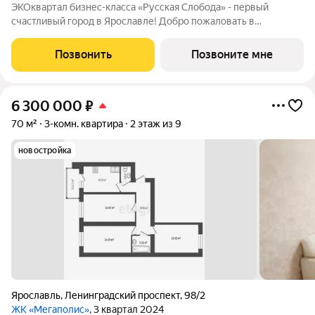
ЭКОквартал бизнес-класса «Русская Слобода» - первый
счастливый город в Ярославле! Добро пожаловать в
пространство, где современная архитектура встречается с
русской душой ЭКОквартал «Русская Слобода», формирующий
Позвонить
Позвоните мне
среду нового качества жизни в
6 300 000
₽
70 м²
3-комн. квартира
2 этаж из 9
новостройка
Ярославль
,
Ленинградский проспект
,
98/2
ЖК «Мегаполис»
, 3 квартал 2024