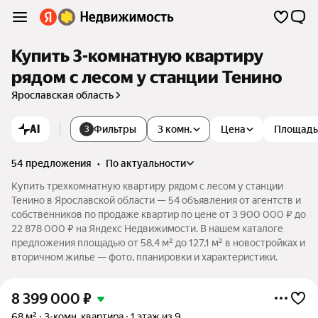
Купить 3-комнатную квартиру
рядом с лесом у станции Тенино
Ярославская область
AI
Фильтры
3 комн.
Цена
Площадь
3
54 предложения
•
по актуальности
Купить трехкомнатную квартиру рядом с лесом у станции
Тенино в Ярославской области — 54 объявления от агентств и
собственников по продаже квартир по цене от 3 900 000 ₽ до
22 878 000 ₽ на Яндекс Недвижимости. В нашем каталоге
предложения площадью от 58,4 м² до 127,1 м² в новостройках и
вторичном жилье — фото, планировки и характеристики.
8 399 000
₽
68 м²
3-комн. квартира
1 этаж из 9