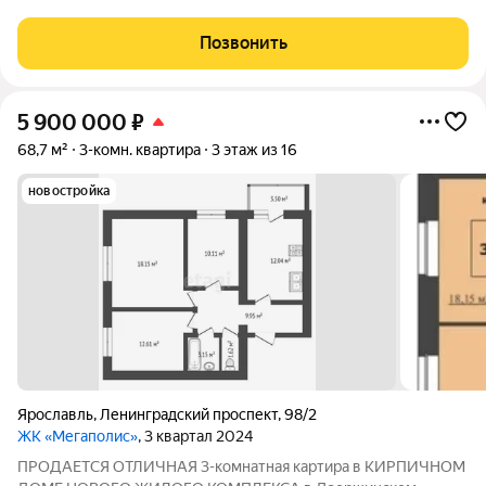
Квартира в зачёт!!! ПРЕИМУЩЕСТВО КВАРТИРЫ: -
КОТЕЛЬНАЯ НА КРЫШЕ - ЭКОНОМИЯ НА КОММУНАЛЬНЫХ
Позвонить
ПЛАТЕЖАХ! - Просторная планировка - 2 лифта и доступная
среда
5 900 000
₽
68,7 м²
3-комн. квартира
3 этаж из 16
новостройка
Ярославль
,
Ленинградский проспект
,
98/2
ЖК «Мегаполис»
, 3 квартал 2024
ПPОДАЕТСЯ ОТЛИЧНАЯ 3-комнатная картира в КИРПИЧНОМ