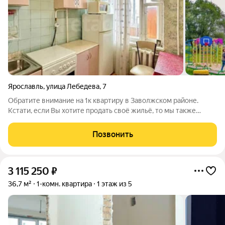
Ярославль
,
улица Лебедева
,
7
Обратите внимание на 1к квартиру в Заволжском районе.
Кстати, если Вы хотите продать своё жильё, то мы также
занимаемся выкупом; срок выхода на сделку - 1-2 дня.
Оптимальный средний этаж, балкон застеклен. В пешей
Позвонить
доступности вся необходимая
3 115 250
₽
36,7 м²
1-комн. квартира
1 этаж из 5