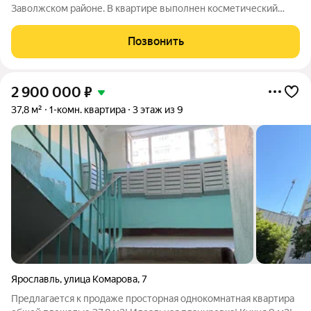
Заволжском районе. В квартире выполнен косметический
ремонт- можно сразу заехать и жить. Вся мебель, которую вы
видите на фотографиях включена в стоимость и останется
Позвонить
покупателю. Квартира не
2 900 000
₽
37,8 м²
1-комн. квартира
3 этаж из 9
Ярославль
,
улица Комарова
,
7
Предлагается к продаже просторная однокомнатная квартира