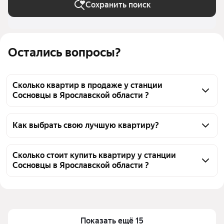
Сохранить поиск
Остались вопросы?
Сколько квартир в продаже у станции
Сосновцы в Ярославской области ?
На Яндекс Недвижимости в продаже у станции 
Сосновцы в Ярославской области 35 квартир, из 
Как выбрать свою лучшую квартиру?
них 35 объявлений от агентств
Чтобы купить квартиру до 3,5 млн рублей у 
станции Сосновцы, воспользуйтесь тепловой 
Сколько стоит купить квартиру у станции
Сосновцы в Ярославской области ?
картой для оценки инфраструктуры и 
транспортной доступности в выбранном районе у 
Цена за квадратный метр
53 409 — 112 121 ₽
станции Сосновцы в Ярославской области
Площадь
22 — 65 м²
Для легкого выбора подходящей квартиры в 
Самые популярные запросы
«1-комнатные»
верхней части страницы есть самые частые 
Показать ещё 15