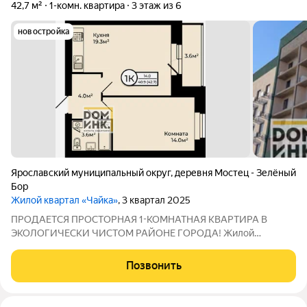
42,7 м²
1-комн. квартира
3 этаж из 6
новостройка
Ярославский муниципальный округ
,
деревня Мостец - Зелёный
Бор
Жилой квартал «Чайка»
, 3 квартал 2025
ПРОДАЕТСЯ ПРОСТОРНАЯ 1-КОМНАТНАЯ КВАРТИРА В
ЭКОЛОГИЧЕСКИ ЧИСТОМ РАЙОНЕ ГОРОДА! Жилой
комплекс "Чайка" представляет собой законченное решение
концепции "город в городе"- вся необходимая инфраструктура
Позвонить
внутри жилого квартала. Улицы квартала названы в