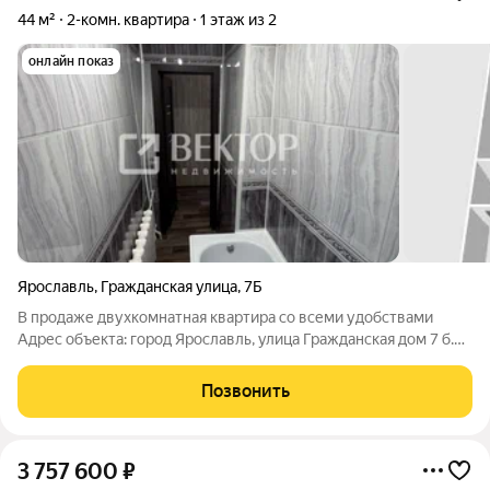
44 м²
2-комн. квартира
1 этаж из 2
онлайн показ
Ярославль
,
Гражданская улица
,
7Б
В продаже двухкомнатная квартира со всеми удобствами
Адрес объекта: город Ярославль, улица Гражданская дом 7 б.
Квартира на первом этаже, полностью готова для проживания.
Сделан косметический ремонт в котором никто не жил !
Позвонить
Перепланировки нет. Школа
3 757 600
₽