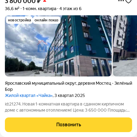
3 800 000
₽
36,6 м²
1-комн. квартира
4 этаж из 6
новостройка
онлайн показ
Ярославский муниципальный округ
,
деревня Мостец - Зелёный
Бор
Жилой квартал «Чайка»
, 3 квартал 2025
id:21274. Новая 1-комнатная квартира в сданном кирпичном
доме с автономным отоплением! Цена: 3 650 000 Площадь:
36,6 м Этаж: 4/6 Отделка: White box Современный жилой
комплекс в экологически чистом Заволжском районе
Позвонить
Ярославля вокруг пруды, лес и