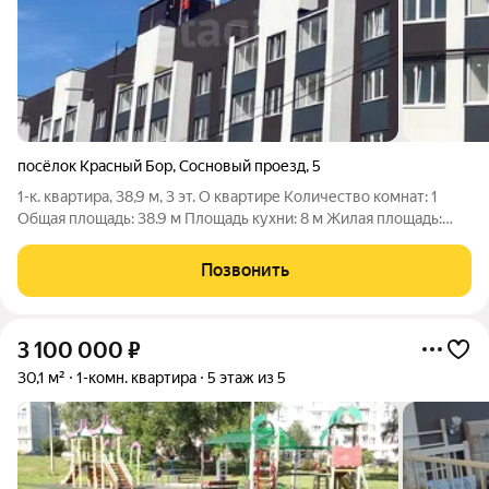
посёлок Красный Бор
,
Сосновый проезд
,
5
1-к. квартира, 38,9 м, 3 эт. О квартире Количество комнат: 1
Общая площадь: 38.9 м Площадь кухни: 8 м Жилая площадь:
18,6 м Балкон или лоджия: лоджия (остекление) Высота
потолков: 2.5 м Санузел: совмещенный Окна: на улицу, на
Позвонить
солнечную сторону
3 100 000
₽
30,1 м²
1-комн. квартира
5 этаж из 5