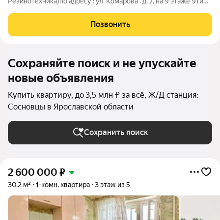
Резинотехника)по адресу : ул. Комарова . д. 7, на 9 этаже 9ти
этажного панельного дома ( есть технический полноценный
этаж), общая площадь квартиры 33,3 кв.м+ балкон. (кухня 8,5
Позвонить
кв.м. комната 18 кв.м.) о
Сохраняйте поиск и не упускайте
новые объявления
Купить квартиру, до 3,5 млн ₽ за всё, Ж/Д станция:
Сосновцы в Ярославской области
Сохранить поиск
2 600 000
₽
30,2 м²
1-комн. квартира
3 этаж из 5