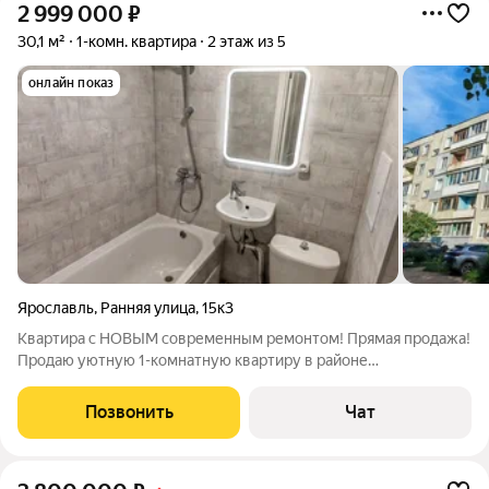
2 999 000
₽
30,1 м²
1-комн. квартира
2 этаж из 5
онлайн показ
Ярославль
,
Ранняя улица
,
15к3
Квартира с НОВЫМ современным ремонтом! Прямая продажа!
Продаю уютную 1-комнатную квартиру в районе
Резинотехника по адресу: г. Ярославль, ул. Ранняя, д 15/3. Дом
5-ти этажный панельный 1982 г., квартира на 2 этаже (не
Позвонить
Чат
угловая)! НЕ МАЛОСЕМЕЙКА!