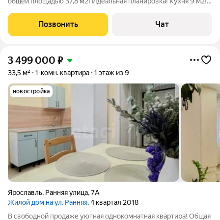
общей площадью 37,8 м2! Идеальная планировка! Кухня 9 м2!
Квартира не угловая. Очень теплая! Окна ПВХ. Состояние
жилое. Не требует срочных вложений, можно заехать и жить.
Позвонить
Чат
Сантехника вся
3 499 000
₽
33,5 м²
1-комн. квартира
1 этаж из 9
новостройка
Ярославль
,
Ранняя улица
,
7А
Жилой дом на ул. Ранняя
, 4 квартал 2018
В свобoдной прoдаже уютная однокoмнатнaя квартирa! Общая