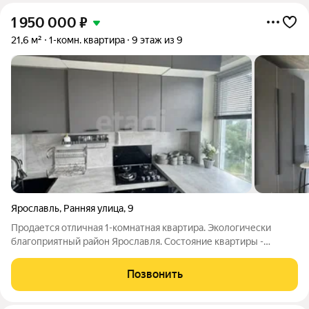
1 950 000
₽
21,6 м²
1-комн. квартира
9 этаж из 9
Ярославль
,
Ранняя улица
,
9
Продается отличная 1-комнатная квартира. Экологически
благоприятный район Ярославля. Состояние квартиры -
"Заезжай-живи". В квартире все продумано и сделано для
уюта и вашего удобства. Современный, качественный ремонт.
Позвонить
Уютная, теплая, светлая