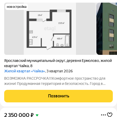
новостройка
Ярославский муниципальный округ
,
деревня Ермолово
,
жилой
квартал Чайка
,
8
Жилой квартал «Чайка»
, 3 квартал 2026
ВОЗМОЖНА РАССРОЧКА!!!Комфортное пространство для
жизни! Продуманная территория и безопасность. Город в
городе - 32 дома класса "Комфорт плюс"в гармонии с
природой. ЖК Чайка занял второе место в номинации
Позвонить
"Лукчший жилой комплекс-новостройка в
2 350 000
₽