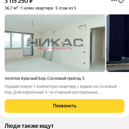
3 115 250
₽
36,7 м²
1-комн. квартира
5 этаж из 5
посёлок Красный Бор
,
Сосновый проезд
,
5
Продам новую 1-комнатную квартиру с видом на сосновый
бор. Дом кирпичный, 5-ти этажный Центральные
коммуникации Крышная газовая котельная Предчистовая
отделка, балкон застеклен Вся инфраструктура в шаговой
Позвонить
доступности Рядом остановка 132 маршрутки
Люди также ищут