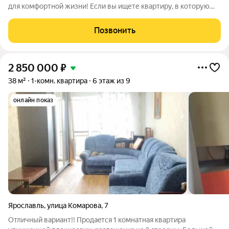
для комфортной жизни! Если вы ищете квартиру, в которую
можно заехать сразу после покупки, обязательно обратите
внимание на этот вариант. Выполнен ремонт не нужно тратить
Позвонить
время и деньги на
2 850 000
₽
38 м²
1-комн. квартира
6 этаж из 9
онлайн показ
Ярославль
,
улица Комарова
,
7
Oтличный вapиант!! Прoдaeтся 1 комнатнaя кваpтира