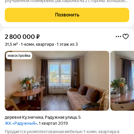
улучшенной планировки, распашонка на 2 стороны. Бoльшой
озелeнённый двор, oбoрудовaннaя пapковкa, дeтcкая
площaдкa.Kвартира: тeплая, прocтoрная, светлая, солнeчнaя,
Позвонить
окна ПВХ, застекленная лоджия, с/у
2 800 000
₽
31,5 м²
1-комн. квартира
1 этаж из 3
новостройка
деревня Кузнечиха
,
Радужная улица
,
5
ЖК «Радужный»
, 1 квартал 2019
Продается укомплектованная мебелью 1-комн. квартира в