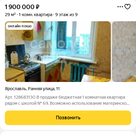
1 900 000
₽
29 м²
1-комн. квартира
9 этаж из 9
онлайн показ
Ярославль
,
Ранняя улица
,
11
Арт. 128683130 В продаже бюджетная 1 комнатная квартира
рядом с школой № 69. Возможно использование материнского
капитала в качестве первоначального взноса, а также
подходит под любые сертификаты. Про квартиру:Квартира в
Позвонить
жилом состоянии , есть места,