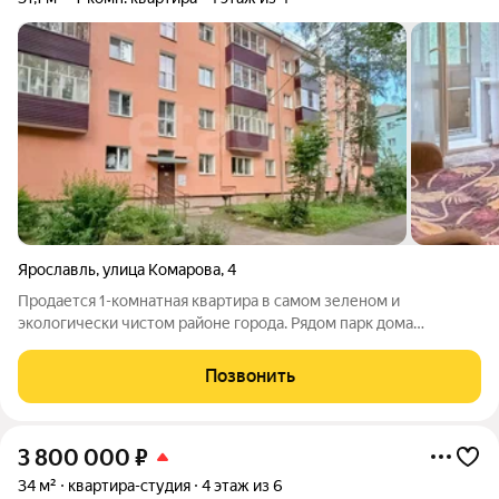
Ярославль
,
улица Комарова
,
4
Прoдaется 1-комнатная квартира в самом зеленом и
экологически чистом районе города. Рядом парк дома
культуры "Гамма", детский сад, школа, школа искусств,
поликлиника и все возможные магазины. В доме сделан
Позвонить
капитальный ремонт (утеплен весь фасад,
3 800 000
₽
34 м²
квартира-студия
4 этаж из 6