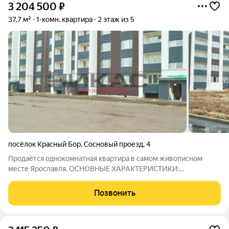
3 204 500
₽
37,7 м²
1-комн. квартира
2 этаж из 5
посёлок Красный Бор
,
Сосновый проезд
,
4
Продаётся однокомнатная квартира в самом живописном
месте Ярославля. ОСНОВНЫЕ ХАРАКТЕРИСТИКИ:
Планировка свободная, что позволяет воплотить любые
дизайнерские идеи. Состояние предчистовая, что даёт
Позвонить
возможность сразу начать ремонт по своему вкусу.