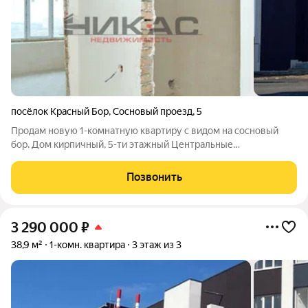
посёлок Красный Бор
,
Сосновый проезд
,
5
Продам новую 1-комнатную квартиру с видом на сосновый
бор. Дом кирпичный, 5-ти этажный Центральные
коммуникации Крышная газовая котельная Предчистовая
отделка, балкон застеклен Вся инфраструктура в шаговой
Позвонить
доступности Рядом остановка 132 маршрутки
3 290 000
₽
38,9 м²
1-комн. квартира
3 этаж из 3