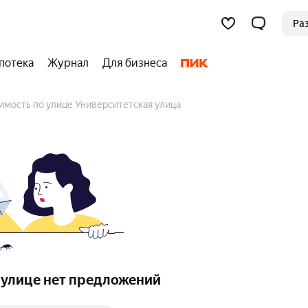
Ра
потека
Журнал
Для бизнеса
имость по улице Университетская улица
 улице нет предложений