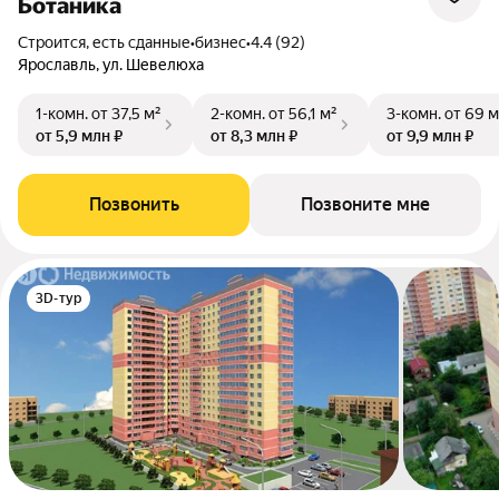
Ботаника
Строится, есть сданные
•
бизнес
•
4.4 (92)
Ярославль, ул. Шевелюха
1-комн.
от 37,5 м²
2-комн.
от 56,1 м²
3-комн.
от 69 м
от 5,9 млн ₽
от 8,3 млн ₽
от 9,9 млн ₽
Позвонить
Позвоните мне
3D-тур