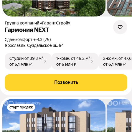
Группа компаний «ГарантСтрой»
Гармония NEXT
Сдан
•
комфорт +
•
4.3 (75)
Ярославль, Суздальское ш., 64
Студии
от 39,8 м²
1-комн.
от 46,2 м²
2-комн.
от 47,6
от 5,1 млн ₽
от 6 млн ₽
от 6,1 млн ₽
Позвонить
старт продаж