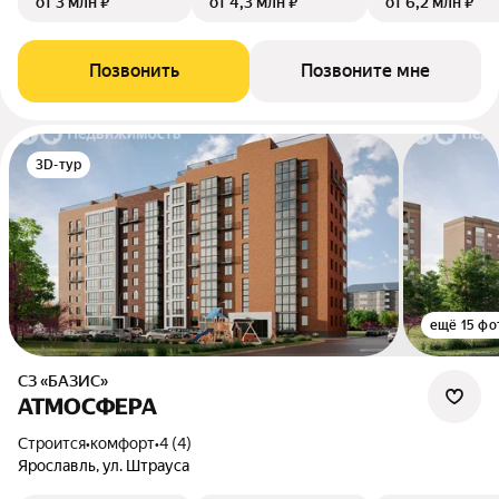
от 3 млн ₽
от 4,3 млн ₽
от 6,2 млн ₽
Позвонить
Позвоните мне
3D-тур
ещё 15 фо
СЗ «БАЗИС»
АТМОСФЕРА
Строится
•
комфорт
•
4 (4)
Ярославль, ул. Штрауса