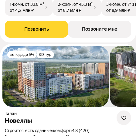
1-комн.
от 33,5 м²
2-комн.
от 45,3 м²
3-комн.
от 71,1
от 4,2 млн ₽
от 5,7 млн ₽
от 8,9 млн ₽
Позвонить
Позвоните мне
выгода до 5%
3D-тур
Талан
Новеллы
Строится, есть сданные
•
комфорт
•
4.8 (420)