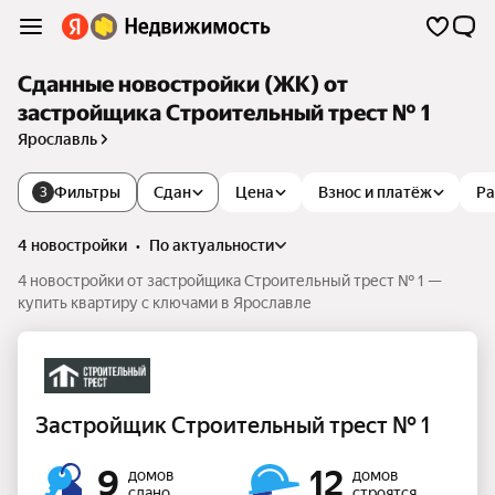
Сданные новостройки (ЖК) от
застройщика Строительный трест № 1
Ярославль
Фильтры
Сдан
Цена
Взнос и платёж
Ра
3
4 новостройки
•
по актуальности
4 новостройки от застройщика Строительный трест № 1 —
купить квартиру с ключами в Ярославле
Застройщик Строительный трест № 1
9
12
домов
домов
сдано
строятся