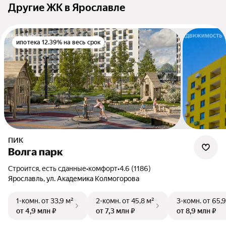
Другие ЖК в Ярославле
ипотека 12.39% на весь срок
ПИК
Волга парк
Строится, есть сданные
•
комфорт
•
4.6 (1186)
Ярославль, ул. Академика Колмогорова
1-комн.
от 33,9 м²
2-комн.
от 45,8 м²
3-комн.
от 65,9
от 4,9 млн ₽
от 7,3 млн ₽
от 8,9 млн ₽