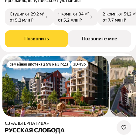
Ярославль, ш. Тутаевское / ул. Панина
Студии
от 29,2 м²
1-комн.
от 34 м²
2-комн.
от 51,2 м
от 5,2 млн ₽
от 5,2 млн ₽
от 7,7 млн ₽
Позвонить
Позвоните мне
семейная ипотека 2.9% на 3 года
3D-тур
СЗ «АЛЬТЕРНАТИВА»
РУССКАЯ СЛОБОДА