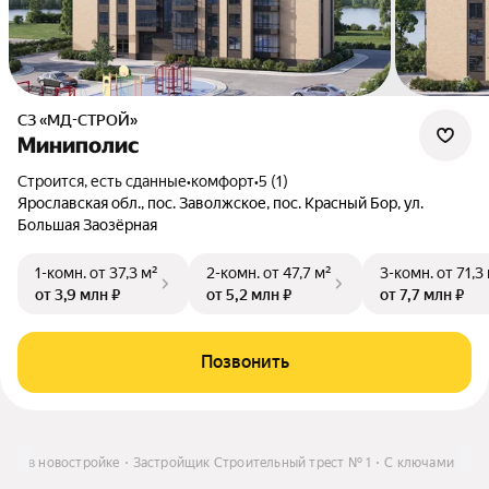
СЗ «МД-СТРОЙ»
Миниполис
Строится, есть сданные
•
комфорт
•
5 (1)
Ярославская обл., пос. Заволжское, пос. Красный Бор, ул.
Большая Заозёрная
1-комн.
от 37,3 м²
2-комн.
от 47,7 м²
3-комн.
от 71,3
от 3,9 млн ₽
от 5,2 млн ₽
от 7,7 млн ₽
Позвонить
тира в новостройке
Застройщик Строительный трест № 1
С ключами