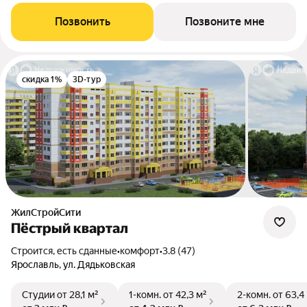
Позвонить
Позвоните мне
скидка 1%
3D-тур
ЖилСтройСити
Пёстрый квартал
Строится, есть сданные
•
комфорт
•
3.8 (47)
Ярославль, ул. Дядьковская
Студии
от 28,1 м²
1-комн.
от 42,3 м²
2-комн.
от 63,4