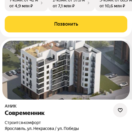
1-комн.
от 42 м²
2-комн.
от 57,8 м²
3-комн.
от 88,9 м
от 4,9 млн ₽
от 7,1 млн ₽
от 10,6 млн ₽
Позвонить
АНИК
Современник
Строится
•
комфорт
Ярославль, ул. Некрасова / ул. Победы