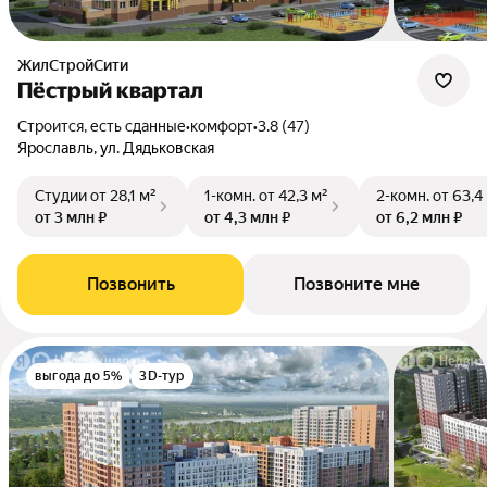
ЖилСтройСити
Пёстрый квартал
Строится, есть сданные
•
комфорт
•
3.8 (47)
Ярославль, ул. Дядьковская
Студии
от 28,1 м²
1-комн.
от 42,3 м²
2-комн.
от 63,4
от 3 млн ₽
от 4,3 млн ₽
от 6,2 млн ₽
Позвонить
Позвоните мне
выгода до 5%
3D-тур