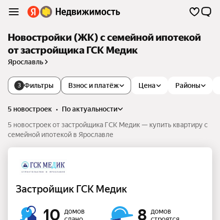
Новостройки (ЖК) с семейной ипотекой
от застройщика ГСК Медик
Ярославль
Фильтры
Взнос и платёж
Цена
Районы
3
5 новостроек
•
по актуальности
5 новостроек от застройщика ГСК Медик — купить квартиру с
семейной ипотекой в Ярославле
Застройщик ГСК Медик
10
8
домов
домов
сдано
строятся