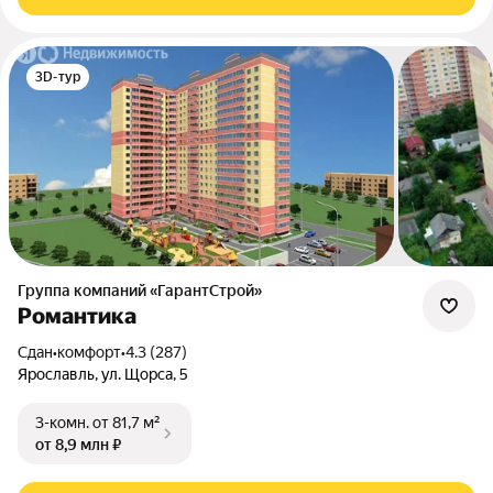
3D-тур
Группа компаний «ГарантСтрой»
Романтика
Сдан
•
комфорт
•
4.3 (287)
Ярославль, ул. Щорса, 5
3-комн.
от 81,7 м²
от 8,9 млн ₽