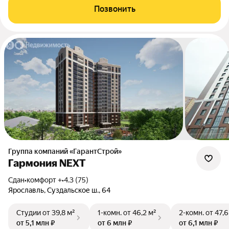
Позвонить
Группа компаний «ГарантСтрой»
Гармония NEXT
Сдан
•
комфорт +
•
4.3 (75)
Ярославль, Суздальское ш., 64
Студии
от 39,8 м²
1-комн.
от 46,2 м²
2-комн.
от 47,6
от 5,1 млн ₽
от 6 млн ₽
от 6,1 млн ₽