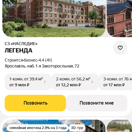
СЗ «НАСЛЕДИЕ»
ЛЕГЕНДА
Строится
•
бизнес
•
4.4 (41)
Ярославль, наб. 1-я Закоторосльная, 72
1-комн.
от 39,4 м²
2-комн.
от 56,2 м²
3-комн.
от 76 
от 9 млн ₽
от 12,2 млн ₽
от 17 млн ₽
Позвонить
Позвоните мне
семейная ипотека 2.9% на 3 года
3D-тур