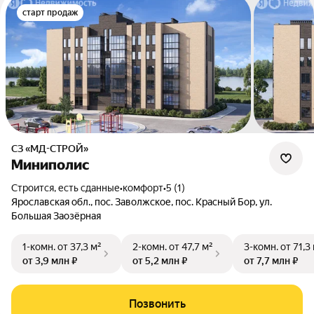
старт продаж
СЗ «МД-СТРОЙ»
Миниполис
Строится, есть сданные
•
комфорт
•
5 (1)
Ярославская обл., пос. Заволжское, пос. Красный Бор, ул.
Большая Заозёрная
1-комн.
от 37,3 м²
2-комн.
от 47,7 м²
3-комн.
от 71,3
от 3,9 млн ₽
от 5,2 млн ₽
от 7,7 млн ₽
Позвонить