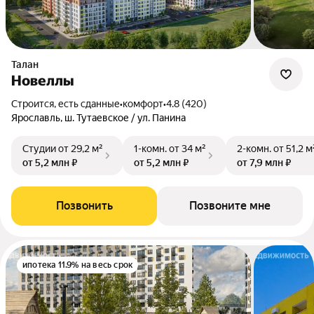
Талан
Новеллы
Строится, есть сданные
•
комфорт
•
4.8 (420)
Ярославль, ш. Тутаевское / ул. Панина
Студии
от 29,2 м²
1-комн.
от 34 м²
2-комн.
от 51,2 м
от 5,2 млн ₽
от 5,2 млн ₽
от 7,9 млн ₽
Позвонить
Позвоните мне
ипотека 11.9% на весь срок