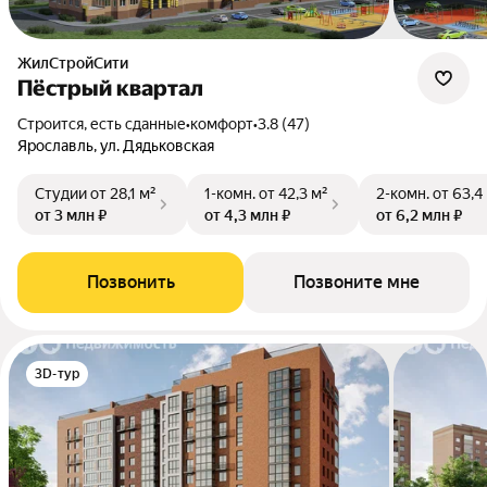
ЖилСтройСити
Пёстрый квартал
Строится, есть сданные
•
комфорт
•
3.8 (47)
Ярославль, ул. Дядьковская
Студии
от 28,1 м²
1-комн.
от 42,3 м²
2-комн.
от 63,4
от 3 млн ₽
от 4,3 млн ₽
от 6,2 млн ₽
Позвонить
Позвоните мне
3D-тур