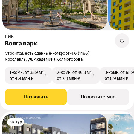
ПИК
Волга парк
Строится, есть сданные
•
комфорт
•
4.6 (1186)
Ярославль, ул. Академика Колмогорова
1-комн.
от 33,9 м²
2-комн.
от 45,8 м²
3-комн.
от 65,9
от 4,9 млн ₽
от 7,3 млн ₽
от 8,9 млн ₽
Позвонить
Позвоните мне
3D-тур