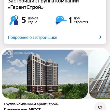
Застройщик Группа компаний
«ГарантСтрой»
5
1
домов
дом
сдано
строится
Подробнее о застройщике
Группа компаний «ГарантСтрой»
Гармония NEXT