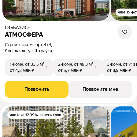
ещё 15 фо
СЗ «БАЗИС»
АТМОСФЕРА
Строится
•
комфорт
•
4 (4)
Ярославль, ул. Штрауса
1-комн.
от 33,5 м²
2-комн.
от 45,3 м²
3-комн.
от 71,1
от 4,2 млн ₽
от 5,7 млн ₽
от 8,9 млн ₽
Позвонить
Позвоните мне
ипотека 12.39% на весь срок