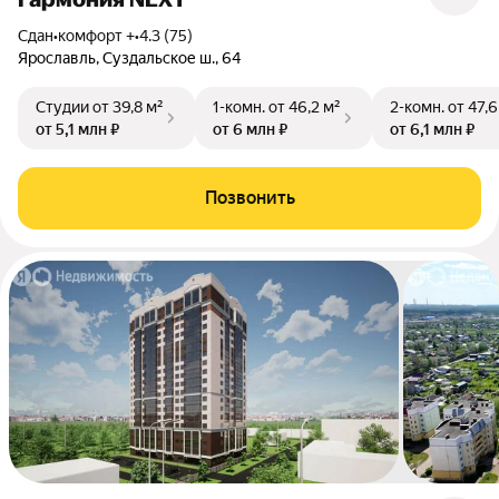
Сдан
•
комфорт +
•
4.3 (75)
Ярославль, Суздальское ш., 64
Студии
от 39,8 м²
1-комн.
от 46,2 м²
2-комн.
от 47,6
от 5,1 млн ₽
от 6 млн ₽
от 6,1 млн ₽
Позвонить