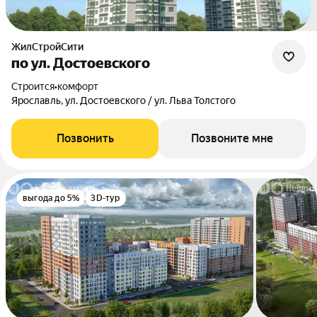
ЖилСтройСити
по ул. Достоевского
Строится
•
комфорт
Ярославль, ул. Достоевского / ул. Льва Толстого
Позвонить
Позвоните мне
выгода до 5%
3D-тур