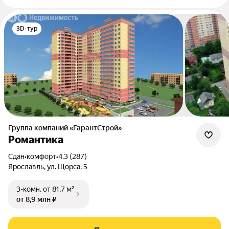
3D-тур
Группа компаний «ГарантСтрой»
Романтика
Сдан
•
комфорт
•
4.3 (287)
Ярославль, ул. Щорса, 5
3-комн.
от 81,7 м²
от 8,9 млн ₽