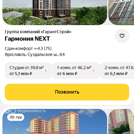
Группа компаний «ГарантСтрой»
Гармония NEXT
Сдан
•
комфорт +
•
4.3 (75)
Ярославль, Суздальское ш., 64
Студии
от 39,8 м²
1-комн.
от 46,2 м²
2-комн.
от 47,6
от 5,1 млн ₽
от 6 млн ₽
от 6,1 млн ₽
Позвонить
3D-тур