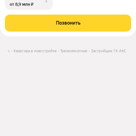
от 8,9 млн ₽
Позвонить
упить
Квартира в новостройке
Трехкомнатные
Застройщик ГК АКС