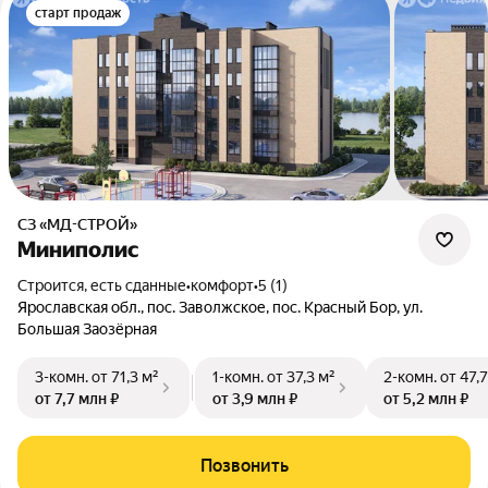
старт продаж
СЗ «МД-СТРОЙ»
Миниполис
Строится, есть сданные
•
комфорт
•
5 (1)
Ярославская обл., пос. Заволжское, пос. Красный Бор, ул.
Большая Заозёрная
3-комн.
от 71,3 м²
1-комн.
от 37,3 м²
2-комн.
от 47,
от 7,7 млн ₽
от 3,9 млн ₽
от 5,2 млн ₽
Позвонить