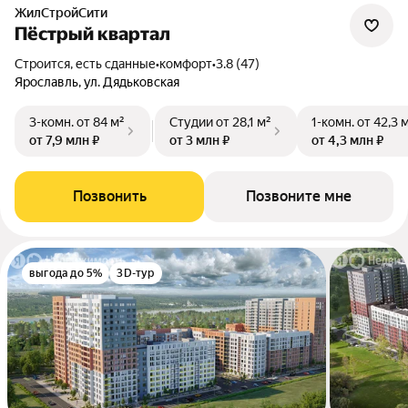
ЖилСтройСити
Пёстрый квартал
Строится, есть сданные
•
комфорт
•
3.8 (47)
Ярославль, ул. Дядьковская
3-комн.
от 84 м²
Студии
от 28,1 м²
1-комн.
от 42,3 
от 7,9 млн ₽
от 3 млн ₽
от 4,3 млн ₽
Позвонить
Позвоните мне
выгода до 5%
3D-тур