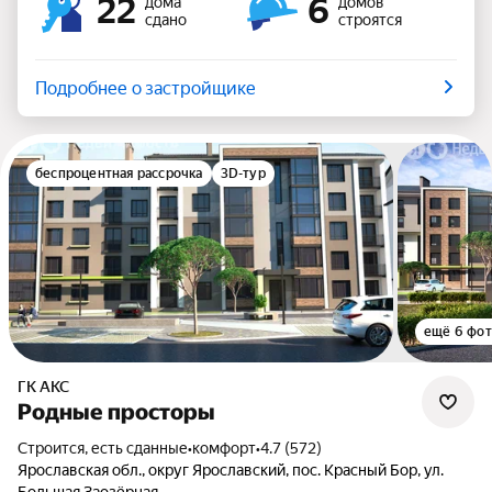
22
6
дома
домов
сдано
строятся
Подробнее о застройщике
беспроцентная рассрочка
3D-тур
ещё 6 фо
ГК АКС
Родные просторы
Строится, есть сданные
•
комфорт
•
4.7 (572)
Ярославская обл., округ Ярославский, пос. Красный Бор, ул.