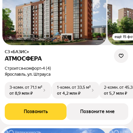
ещё 15 фо
СЗ «БАЗИС»
АТМОСФЕРА
Строится
•
комфорт
•
4 (4)
Ярославль, ул. Штрауса
3-комн.
от 71,1 м²
1-комн.
от 33,5 м²
2-комн.
от 45,3
от 8,9 млн ₽
от 4,2 млн ₽
от 5,7 млн ₽
Позвонить
Позвоните мне