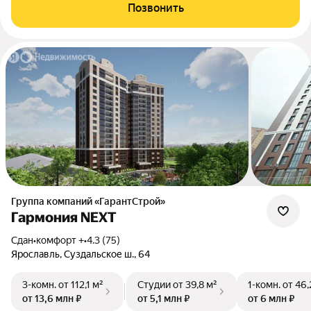
Позвонить
Группа компаний «ГарантСтрой»
Гармония NEXT
Сдан
•
комфорт +
•
4.3 (75)
Ярославль, Суздальское ш., 64
3-комн.
от 112,1 м²
Студии
от 39,8 м²
1-комн.
от 46,
от 13,6 млн ₽
от 5,1 млн ₽
от 6 млн ₽