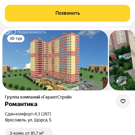
Позвонить
3D-тур
Группа компаний «ГарантСтрой»
Романтика
Сдан
•
комфорт
•
4.3 (287)
Ярославль, ул. Щорса, 5
3-комн.
от 81,7 м²