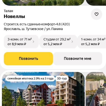
Талан
Новеллы
Строится, есть сданные
•
комфорт
•
4.8 (420)
Ярославль, ш. Тутаевское / ул. Панина
3-комн.
от 71 м²
Студии
от 29,2 м²
1-комн.
от 34 м²
от 8,9 млн ₽
от 5,2 млн ₽
от 5,2 млн ₽
Позвонить
Позвоните мне
семейная ипотека 2.9% на 3 года
3D-тур