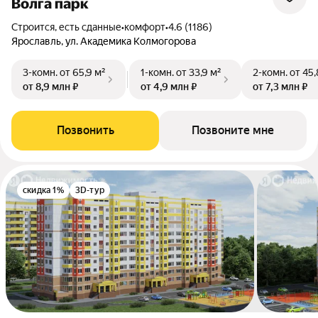
Волга парк
Строится, есть сданные
•
комфорт
•
4.6 (1186)
Ярославль, ул. Академика Колмогорова
3-комн.
от 65,9 м²
1-комн.
от 33,9 м²
2-комн.
от 45,
от 8,9 млн ₽
от 4,9 млн ₽
от 7,3 млн ₽
Позвонить
Позвоните мне
скидка 1%
3D-тур