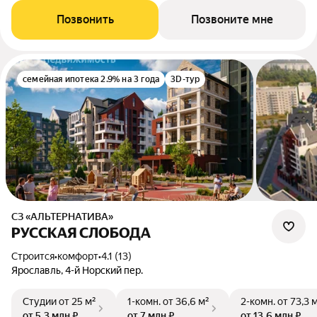
Позвонить
Позвоните мне
семейная ипотека 2.9% на 3 года
3D-тур
СЗ «АЛЬТЕРНАТИВА»
РУССКАЯ СЛОБОДА
Строится
•
комфорт
•
4.1 (13)
Ярославль, 4-й Норский пер.
Студии
от 25 м²
1-комн.
от 36,6 м²
2-комн.
от 73,3 
от 5,3 млн ₽
от 7 млн ₽
от 13,6 млн ₽