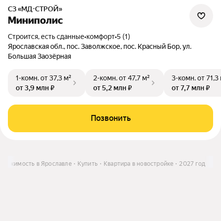
СЗ «МД-СТРОЙ»
Миниполис
Строится, есть сданные
•
комфорт
•
5 (1)
Ярославская обл., пос. Заволжское, пос. Красный Бор, ул.
Большая Заозёрная
1-комн.
от 37,3 м²
2-комн.
от 47,7 м²
3-комн.
от 71,3
от 3,9 млн ₽
от 5,2 млн ₽
от 7,7 млн ₽
Позвонить
движимость в Ярославле
Купить
Квартира в новостройке
2027 год