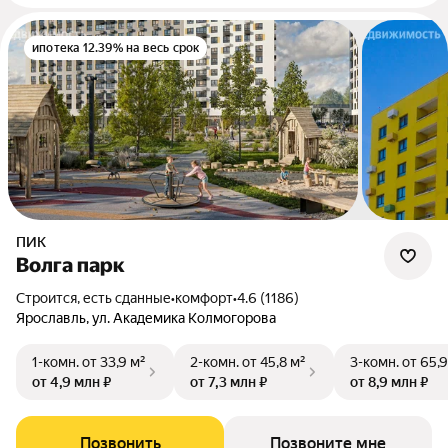
ипотека 12.39% на весь срок
ПИК
Волга парк
Строится, есть сданные
•
комфорт
•
4.6 (1186)
Ярославль, ул. Академика Колмогорова
1-комн.
от 33,9 м²
2-комн.
от 45,8 м²
3-комн.
от 65,9
от 4,9 млн ₽
от 7,3 млн ₽
от 8,9 млн ₽
Позвонить
Позвоните мне