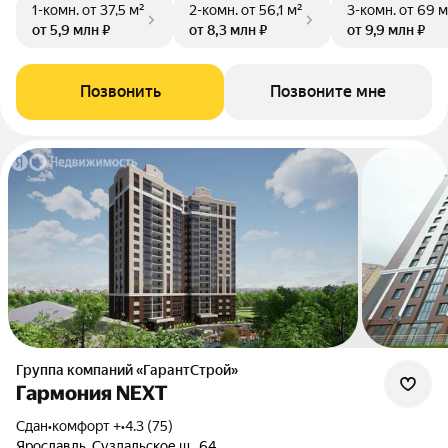
1-комн.
от 37,5 м²
2-комн.
от 56,1 м²
3-комн.
от 69 м
от 5,9 млн ₽
от 8,3 млн ₽
от 9,9 млн ₽
Позвонить
Позвоните мне
Группа компаний «ГарантСтрой»
Гармония NEXT
Сдан
•
комфорт +
•
4.3 (75)
Ярославль, Суздальское ш., 64