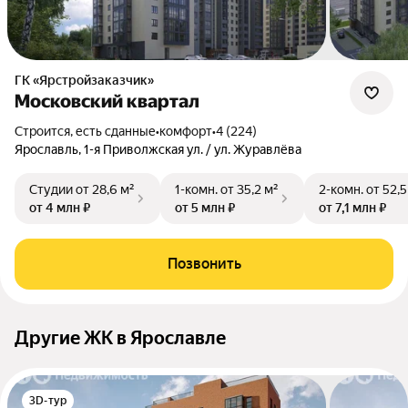
ГК «Ярстройзаказчик»
Московский квартал
Строится, есть сданные
•
комфорт
•
4 (224)
Ярославль, 1-я Приволжская ул. / ул. Журавлёва
Студии
от 28,6 м²
1-комн.
от 35,2 м²
2-комн.
от 52,5
от 4 млн ₽
от 5 млн ₽
от 7,1 млн ₽
Позвонить
Другие ЖК в Ярославле
3D-тур