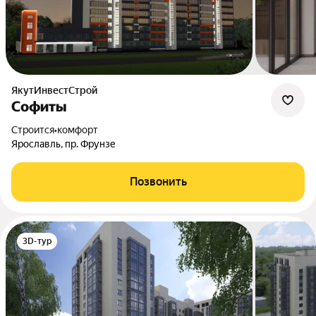
ЯкутИнвестСтрой
Софиты
Строится
•
комфорт
Ярославль, пр. Фрунзе
Позвонить
3D-тур