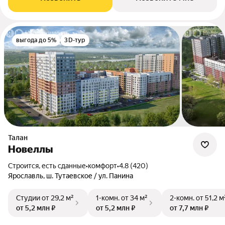
выгода до 5%
3D-тур
Талан
Новеллы
Строится, есть сданные
•
комфорт
•
4.8 (420)
Ярославль, ш. Тутаевское / ул. Панина
Студии
от 29,2 м²
1-комн.
от 34 м²
2-комн.
от 51,2 м
от 5,2 млн ₽
от 5,2 млн ₽
от 7,7 млн ₽