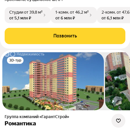
Студии
от 39,8 м²
1-комн.
от 46,2 м²
2-комн.
от 47,6
от 5,1 млн ₽
от 6 млн ₽
от 6,1 млн ₽
Позвонить
3D-тур
Группа компаний «ГарантСтрой»
Романтика