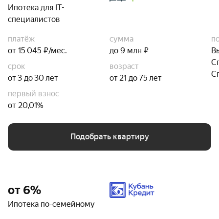
Ипотека для IT-
специалистов
платёж
сумма
п
от 15 045 ₽/мес.
до 9 млн ₽
В
С
срок
возраст
С
от 3 до 30 лет
от 21 до 75 лет
первый взнос
от 20,01%
Подобрать квартиру
от 6%
Ипотека по-семейному