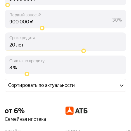
Первый взнос, ₽
30%
₽
Срок кредита
лет
Ставка по кредиту
%
Сортировать по актуальности
от 6%
Семейная ипотека
платёж
сумма
п