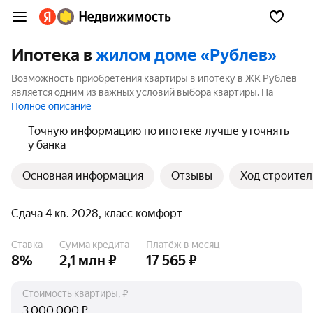
Ипотека в
жилом доме «Рублев»
Возможность приобретения квартиры в ипотеку в ЖК Рублев
является одним из важных условий выбора квартиры. На
странице мы собрали программы кредитования банков для
Полное описание
покупки квартиры в ипотеку от 3.5%.
Точную информацию по ипотеке лучше уточнять
у банка
Основная информация
Отзывы
Ход строител
Сдача 4 кв. 2028, класс комфорт
Ставка
Сумма кредита
Платёж в месяц
8%
2,1 млн ₽
17 565 ₽
Стоимость квартиры, ₽
₽