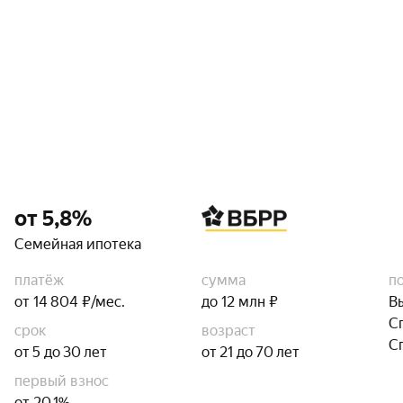
от 5,8%
Семейная ипотека
платёж
сумма
п
от 14 804 ₽/мес.
до 12 млн ₽
В
С
срок
возраст
С
от 5 до 30 лет
от 21 до 70 лет
первый взнос
от 20,1%