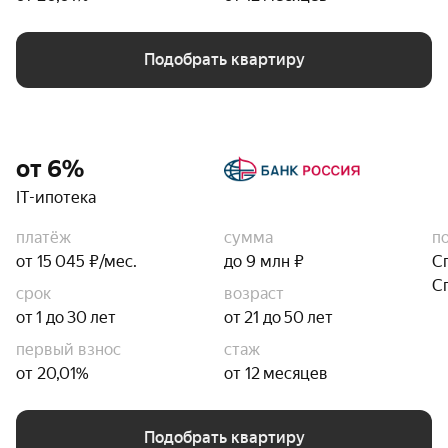
Подобрать квартиру
от 6%
IT-ипотека
платёж
сумма
п
от 15 045 ₽/мес.
до 9 млн ₽
С
С
срок
возраст
от 1 до 30 лет
от 21 до 50 лет
первый взнос
стаж
от 20,01%
от 12 месяцев
Подобрать квартиру