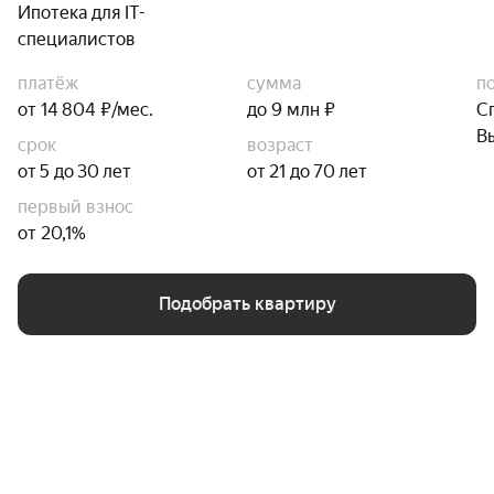
Ипотека для IT-
специалистов
платёж
сумма
п
от 14 804 ₽/мес.
до 9 млн ₽
С
В
срок
возраст
от 5 до 30 лет
от 21 до 70 лет
первый взнос
от 20,1%
Подобрать квартиру