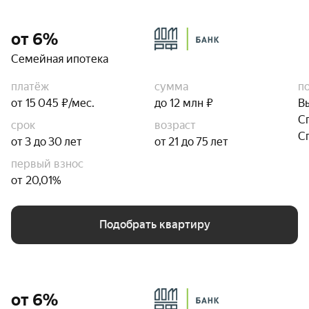
от 6%
Семейная ипотека
платёж
сумма
п
от 15 045 ₽/мес.
до 12 млн ₽
В
С
срок
возраст
С
от 3 до 30 лет
от 21 до 75 лет
первый взнос
от 20,01%
Подобрать квартиру
от 6%