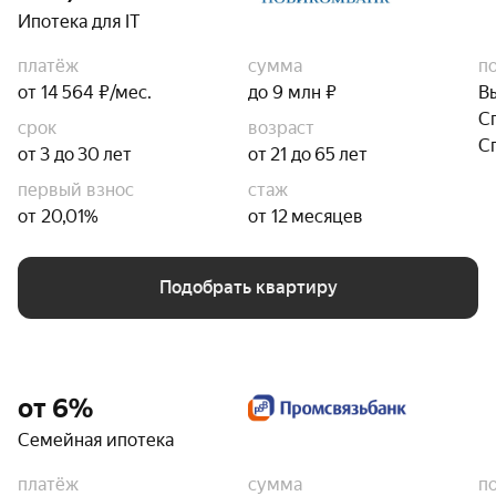
Ипотека для IT
платёж
сумма
п
от 14 564 ₽/мес.
до 9 млн ₽
В
С
срок
возраст
С
от 3 до 30 лет
от 21 до 65 лет
первый взнос
стаж
от 20,01%
от 12 месяцев
Подобрать квартиру
от 6%
Семейная ипотека
платёж
сумма
п