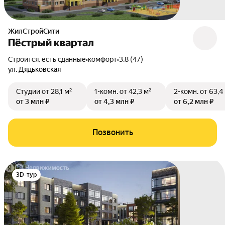
ЖилСтройСити
Пёстрый квартал
Строится, есть сданные
•
комфорт
•
3.8 (47)
ул. Дядьковская
Студии
от 28,1 м²
1-комн.
от 42,3 м²
2-комн.
от 63,4
от 3 млн ₽
от 4,3 млн ₽
от 6,2 млн ₽
Позвонить
3D-тур