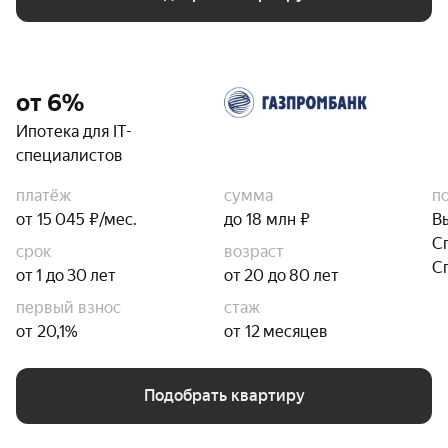
от 6%
Ипотека для IT-
специалистов
платёж
сумма
п
от 15 045 ₽/мес.
до 18 млн ₽
В
С
срок
возраст
С
от 1 до 30 лет
от 20 до 80 лет
первый взнос
стаж
от 20,1%
от 12 месяцев
Подобрать квартиру