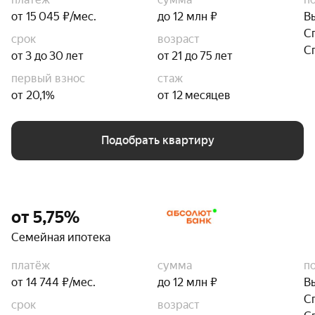
от 15 045 ₽/мес.
до 12 млн ₽
В
С
срок
возраст
С
от 3 до 30 лет
от 21 до 75 лет
первый взнос
стаж
от 20,1%
от 12 месяцев
Подобрать квартиру
от 5,75%
Семейная ипотека
платёж
сумма
п
от 14 744 ₽/мес.
до 12 млн ₽
В
С
срок
возраст