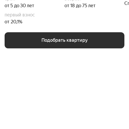
С
от 5 до 30 лет
от 18 до 75 лет
первый взнос
от 20,1%
Подобрать квартиру