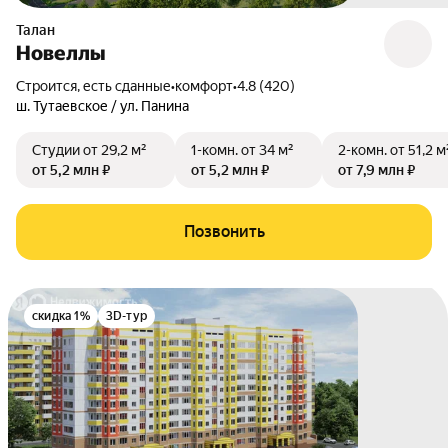
Талан
Новеллы
Строится, есть сданные
•
комфорт
•
4.8 (420)
ш. Тутаевское / ул. Панина
Студии
от 29,2 м²
1-комн.
от 34 м²
2-комн.
от 51,2 м
от 5,2 млн ₽
от 5,2 млн ₽
от 7,9 млн ₽
Позвонить
скидка 1%
3D-тур