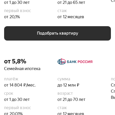
С
от 1 до 30 лет
от 21 до 65 лет
первый взнос
стаж
от 20,1%
от 12 месяцев
Подобрать квартиру
от 5,8%
Семейная ипотека
платёж
сумма
п
от 14 804 ₽/мес.
до 12 млн ₽
С
С
срок
возраст
В
от 1 до 30 лет
от 21 до 70 лет
первый взнос
стаж
от 20,01%
от 12 месяцев