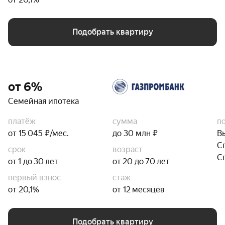
Подобрать квартиру
от 6%
Семейная ипотека
платёж
сумма
п
от 15 045 ₽/мес.
до 30 млн ₽
В
С
срок
возраст
С
от 1 до 30 лет
от 20 до 70 лет
первый взнос
стаж
от 20,1%
от 12 месяцев
Подобрать квартиру