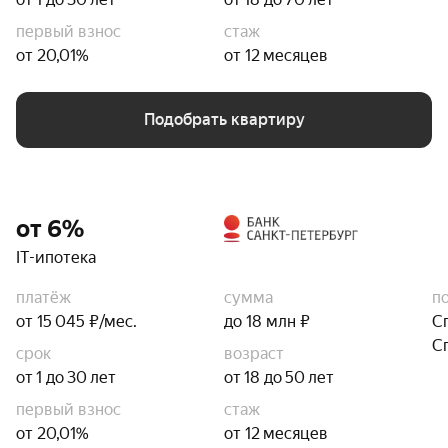
первый взнос
стаж
от 20,01%
от 12 месяцев
Подобрать квартиру
от 6%
IT-ипотека
платёж
сумма
п
от 15 045 ₽/мес.
до 18 млн ₽
С
С
срок
возраст
от 1 до 30 лет
от 18 до 50 лет
первый взнос
стаж
от 20,01%
от 12 месяцев