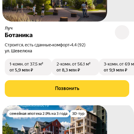
Луч
Ботаника
Строится, есть сданные
•
комфорт
•
4.4 (92)
ул. Шевелюха
1-комн.
от 37,5 м²
2-комн.
от 56,1 м²
3-комн.
от 69 м
от 5,9 млн ₽
от 8,3 млн ₽
от 9,9 млн ₽
Позвонить
семейная ипотека 2.9% на 3 года
3D-тур