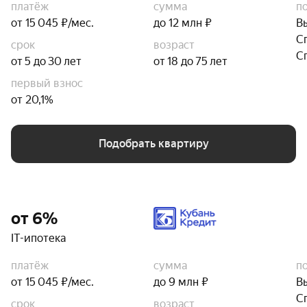
платёж
сумма
п
от 15 045 ₽/мес.
до 12 млн ₽
В
С
срок
возраст
С
от 5 до 30 лет
от 18 до 75 лет
первый взнос
от 20,1%
Подобрать квартиру
от 6%
IT-ипотека
платёж
сумма
п
от 15 045 ₽/мес.
до 9 млн ₽
В
С
срок
возраст