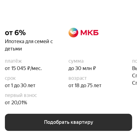
от 6%
Ипотека для семей с
детьми
платёж
сумма
п
от 15 045 ₽/мес.
до 30 млн ₽
В
С
срок
возраст
С
от 1 до 30 лет
от 18 до 75 лет
первый взнос
от 20,01%
Подобрать квартиру