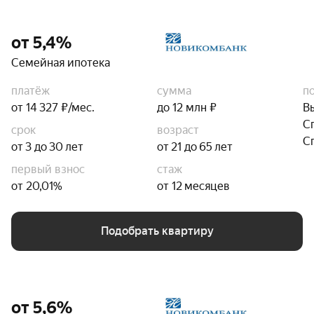
от 5,4%
Семейная ипотека
платёж
сумма
п
от 14 327 ₽/мес.
до 12 млн ₽
В
С
срок
возраст
С
от 3 до 30 лет
от 21 до 65 лет
первый взнос
стаж
от 20,01%
от 12 месяцев
Подобрать квартиру
от 5,6%