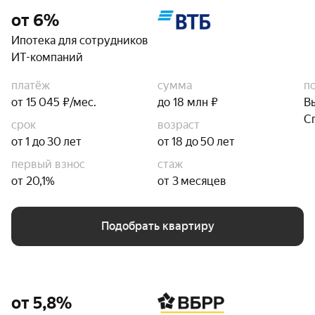
от 6%
Ипотека для сотрудников
ИТ-компаний
платёж
сумма
п
от 15 045 ₽/мес.
до 18 млн ₽
В
С
срок
возраст
от 1 до 30 лет
от 18 до 50 лет
первый взнос
стаж
от 20,1%
от 3 месяцев
Подобрать квартиру
от 5,8%