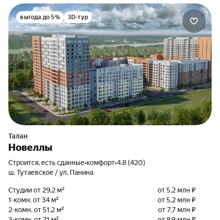
выгода до 5%
3D-тур
Талан
Новеллы
Строится, есть сданные
•
комфорт
•
4.8 (420)
ш. Тутаевское / ул. Панина
Студии от 29,2 м²
от 5,2 млн ₽
1-комн. от 34 м²
от 5,2 млн ₽
2-комн. от 51,2 м²
от 7,7 млн ₽
3-комн. от 71 м²
от 8,9 млн ₽