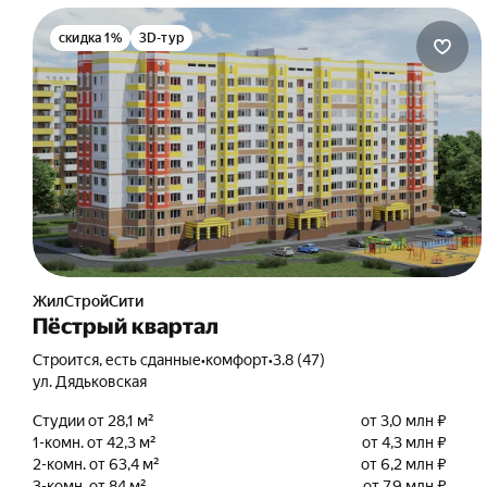
скидка 1%
3D-тур
ЖилСтройСити
Пёстрый квартал
Строится, есть сданные
•
комфорт
•
3.8 (47)
ул. Дядьковская
Студии от 28,1 м²
от 3,0 млн ₽
1-комн. от 42,3 м²
от 4,3 млн ₽
2-комн. от 63,4 м²
от 6,2 млн ₽
3-комн. от 84 м²
от 7,9 млн ₽