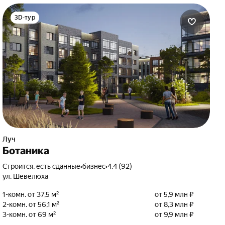
3D-тур
Луч
Ботаника
Строится, есть сданные
•
бизнес
•
4.4 (92)
ул. Шевелюха
1-комн. от 37,5 м²
от 5,9 млн ₽
2-комн. от 56,1 м²
от 8,3 млн ₽
3-комн. от 69 м²
от 9,9 млн ₽