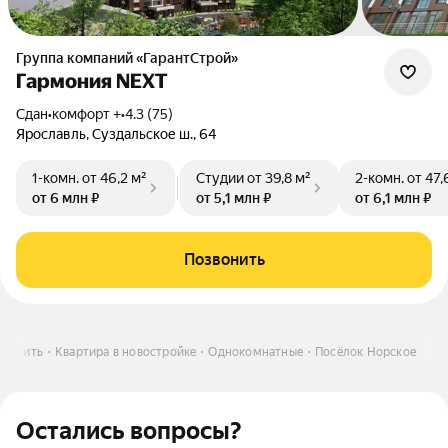
Группа компаний «ГарантСтрой»
Гармония NEXT
Сдан
•
комфорт +
•
4.3 (75)
Ярославль, Суздальское ш., 64
1-комн.
от 46,2 м²
Студии
от 39,8 м²
2-комн.
от 47,
от 6 млн ₽
от 5,1 млн ₽
от 6,1 млн ₽
Позвонить
Купить
Квартира в новостройке
Однокомнатные
Посёлок Норское
Остались вопросы?