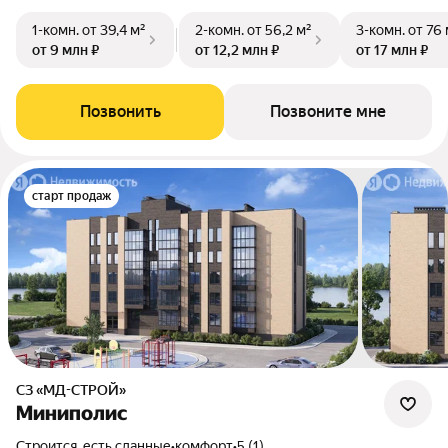
1-комн.
от 39,4 м²
2-комн.
от 56,2 м²
3-комн.
от 76 
от 9 млн ₽
от 12,2 млн ₽
от 17 млн ₽
Позвонить
Позвоните мне
старт продаж
СЗ «МД-СТРОЙ»
Миниполис
Строится, есть сданные
•
комфорт
•
5 (1)