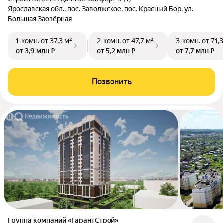
Ярославская обл., пос. Заволжское, пос. Красный Бор, ул.
Большая Заозёрная
1-комн.
от 37,3 м²
2-комн.
от 47,7 м²
3-комн.
от 71,
от 3,9 млн ₽
от 5,2 млн ₽
от 7,7 млн ₽
Позвонить
Группа компаний «ГарантСтрой»