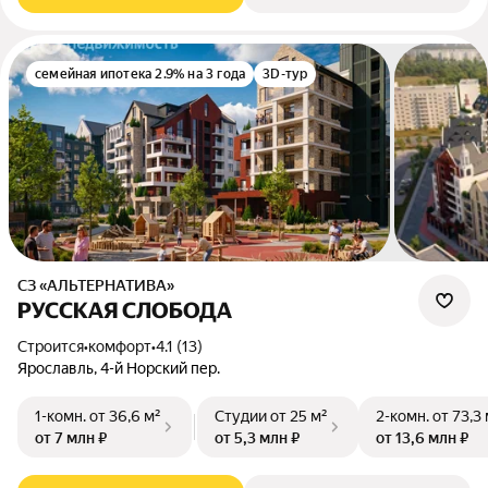
семейная ипотека 2.9% на 3 года
3D-тур
СЗ «АЛЬТЕРНАТИВА»
РУССКАЯ СЛОБОДА
Строится
•
комфорт
•
4.1 (13)
Ярославль, 4-й Норский пер.
1-комн.
от 36,6 м²
Студии
от 25 м²
2-комн.
от 73,3
от 7 млн ₽
от 5,3 млн ₽
от 13,6 млн ₽