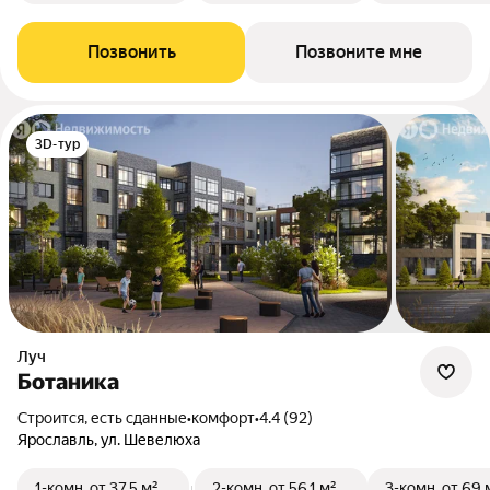
Позвонить
Позвоните мне
3D-тур
Луч
Ботаника
Строится, есть сданные
•
комфорт
•
4.4 (92)
Ярославль, ул. Шевелюха
1-комн.
от 37,5 м²
2-комн.
от 56,1 м²
3-комн.
от 69 