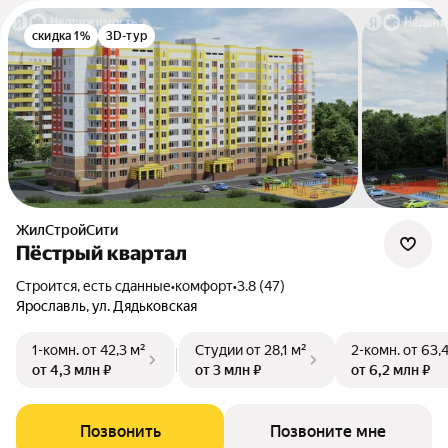
скидка 1%
3D-тур
ЖилСтройСити
Пёстрый квартал
Строится, есть сданные
•
комфорт
•
3.8 (47)
Ярославль, ул. Дядьковская
1-комн.
от 42,3 м²
Студии
от 28,1 м²
2-комн.
от 63,
от 4,3 млн ₽
от 3 млн ₽
от 6,2 млн ₽
Позвонить
Позвоните мне