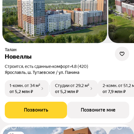
Талан
Новеллы
Строится, есть сданные
•
комфорт
•
4.8 (420)
Ярославль, ш. Тутаевское / ул. Панина
1-комн.
от 34 м²
Студии
от 29,2 м²
2-комн.
от 51,2 
от 5,2 млн ₽
от 5,2 млн ₽
от 7,9 млн ₽
Позвонить
Позвоните мне