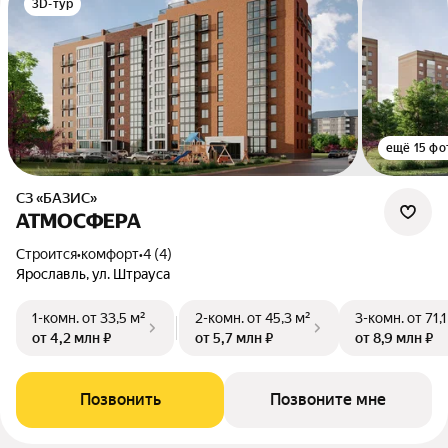
3D-тур
ещё 15 фо
СЗ «БАЗИС»
АТМОСФЕРА
Строится
•
комфорт
•
4 (4)
Ярославль, ул. Штрауса
1-комн.
от 33,5 м²
2-комн.
от 45,3 м²
3-комн.
от 71,
от 4,2 млн ₽
от 5,7 млн ₽
от 8,9 млн ₽
Позвонить
Позвоните мне