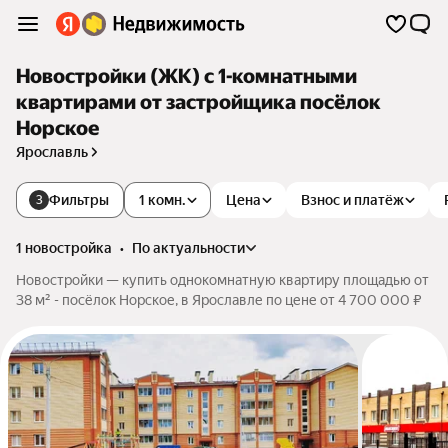
Новостройки (ЖК) с 1-комнатными
квартирами от застройщика посёлок
Норское
Ярославль
Фильтры
1 комн.
Цена
Взнос и платёж
3
1 новостройка
•
по актуальности
Новостройки — купить однокомнатную квартиру площадью от
38 м² - посёлок Норское, в Ярославле по цене от 4 700 000 ₽