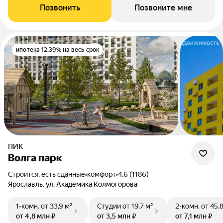
Позвонить
Позвоните мне
ипотека 12.39% на весь срок
ПИК
Волга парк
Строится, есть сданные
•
комфорт
•
4.6 (1186)
Ярославль, ул. Академика Колмогорова
1-комн.
от 33,9 м²
Студии
от 19,7 м²
2-комн.
от 45,
от 4,8 млн ₽
от 3,5 млн ₽
от 7,1 млн ₽