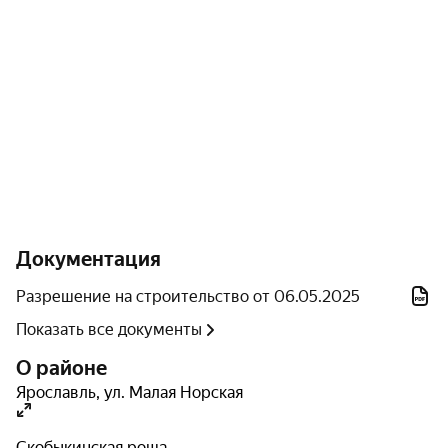
обеспечивающих привлекательный визуальный облик
и долговременную эксплуатацию помещений;
установка и техническое обслуживание
инженерных систем (отопление, водоснабжение,
водоотведение и электроснабжение) с
использованием инновационных технологических
решений.
Документация
Разрешение на строительство от 06.05.2025
Показать все документы
О районе
Ярославль
,
ул. Малая Норская
Скобыкинская роща