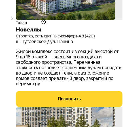
Талан
Новеллы
Строится, есть сданные
•
комфорт
•
4.8 (420)
ш. Тутаевское / ул. Панина
Жилой комплекс состоит из секций высотой от
9 до 18 этажей — здесь много воздуха и
свободного пространства. Переменная
этажность позволяет солнечным лучам попадать
во двор и не создает тени, а расположение
домов создает приватный двор, закрытый по
периметру.
Позвонить
ипот
12.3
на ве
срок