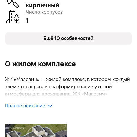
Высота потолков
2,7 м
кирпичный
Паркинг, машиноместа
открытый – 25
Число корпусов
Тип договора
ДДУ, 214 ФЗ
1
Очереди
1
Число квартир
36
Безбарьерная среда
есть
Детская площадка
Ещё 10 особенностей
есть
Спортивная площадка
есть
О жилом комплексе
ЖК «Малевич» — жилой комплекс, в котором каждый
элемент направлен на формирование уютной
атмосферы для проживания. ЖК «Малевич»
представляет собой пятиэтажное здание из
Полное описание
керамического кирпича, объединяющее современные
дизайнерские решения и конструктивную
надежность.