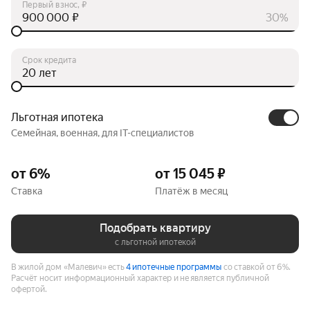
Первый взнос, ₽
₽
30%
Срок кредита
лет
Льготная ипотека
Семейная, военная, для IT-специалистов
от 6%
от 15 045 ₽
Ставка
Платёж в месяц
Подобрать квартиру
с льготной ипотекой
В жилой дом «Малевич» есть
4 ипотечные программы
со ставкой от 6%.
Расчёт носит информационный характер и не является публичной
офертой.