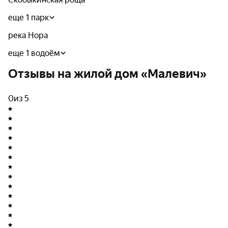
еще 1 парк
река Нора
еще 1 водоём
Отзывы на жилой дом «Малевич»
0
из 5