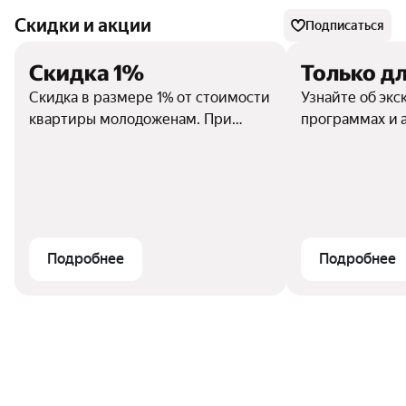
Скидки и акции
Подписаться
Скидка 1%
Только дл
Скидка в размере 1% от стоимости
Узнайте об эк
квартиры молодоженам. При
программах и 
предъявлении свидетельства о
регистрации брака, датированным
не ранее 01.12.2024 г. Скидка
предоставляется при заключении
договора участия в долевом
строительстве и 100% оплате,
Подробнее
Подробнее
скидка по данному предложению
не суммируется с другими
скидками.