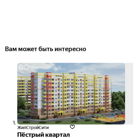
Вам может быть интересно
скид
1%
3D-
тур
ЖилСтройСити
Пёстрый квартал