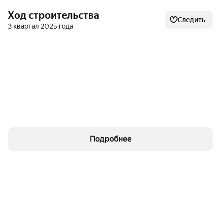
близости находятся остановочные пункты
Ход строительства
общественного транспорта, откуда можно
Следить
3 квартал 2025 года
отправиться в любую точку города.
О застройщике
Реализацией проекта ЖК «Малевич» занимается ГК
«СК» — авторитетный участник строительного
сектора Ярославской области. С 2015 года
организация успешно завершила множество
проектов, введя в эксплуатацию 21 объект.
Подробнее
Профессиональная деятельность компании
охватывает несколько ключевых сфер:
возведение капитальных жилых строений;
проведение комплекса отделочных работ,