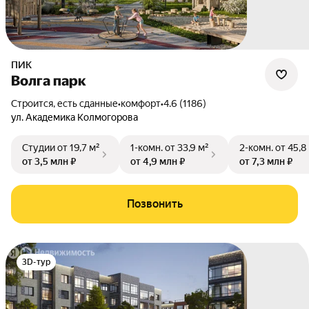
ПИК
Волга парк
Строится, есть сданные
•
комфорт
•
4.6 (1186)
ул. Академика Колмогорова
Студии
от 19,7 м²
1-комн.
от 33,9 м²
2-комн.
от 45,8
от 3,5 млн ₽
от 4,9 млн ₽
от 7,3 млн ₽
Позвонить
3D-тур