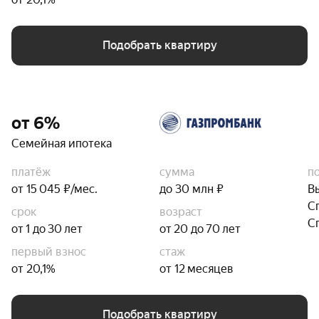
Подобрать квартиру
от 6%
Семейная ипотека
платёж
сумма
п
от 15 045 ₽/мес.
до 30 млн ₽
В
С
срок
возраст
С
от 1 до 30 лет
от 20 до 70 лет
первый взнос
стаж
от 20,1%
от 12 месяцев
Подобрать квартиру