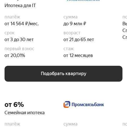
Ипотека для IT
платёж
сумма
п
от 14 564 ₽/мес.
до 9 млн ₽
В
С
срок
возраст
С
от 3 до 30 лет
от 21 до 65 лет
первый взнос
стаж
от 20,01%
от 12 месяцев
Подобрать квартиру
от 6%
Семейная ипотека
платёж
сумма
п