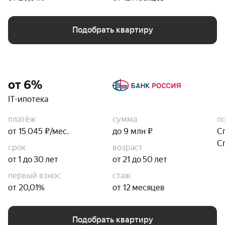
Подобрать квартиру
от 6%
IT-ипотека
платёж
сумма
п
от 15 045 ₽/мес.
до 9 млн ₽
С
С
срок
возраст
от 1 до 30 лет
от 21 до 50 лет
первый взнос
стаж
от 20,01%
от 12 месяцев
Подобрать квартиру