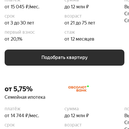
от 15 045 ₽/мес.
до 12 млн ₽
В
С
срок
возраст
С
от 3 до 30 лет
от 21 до 75 лет
первый взнос
стаж
от 20,1%
от 12 месяцев
Подобрать квартиру
от 5,75%
Семейная ипотека
платёж
сумма
п
от 14 744 ₽/мес.
до 12 млн ₽
В
С
срок
возраст