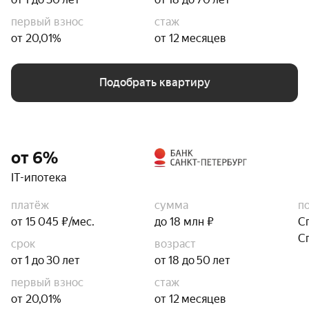
первый взнос
стаж
от 20,01%
от 12 месяцев
Подобрать квартиру
от 6%
IT-ипотека
платёж
сумма
п
от 15 045 ₽/мес.
до 18 млн ₽
С
С
срок
возраст
от 1 до 30 лет
от 18 до 50 лет
первый взнос
стаж
от 20,01%
от 12 месяцев