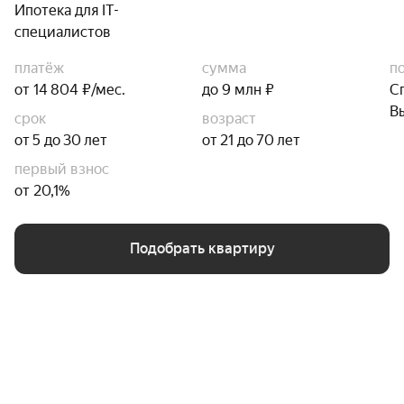
Ипотека для IT-
специалистов
платёж
сумма
п
от 14 804 ₽/мес.
до 9 млн ₽
С
В
срок
возраст
от 5 до 30 лет
от 21 до 70 лет
первый взнос
от 20,1%
Подобрать квартиру