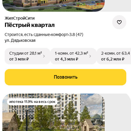
ЖилСтройСити
Пёстрый квартал
Строится, есть сданные
•
комфорт
•
3.8 (47)
ул. Дядьковская
Студии
от 28,1 м²
1-комн.
от 42,3 м²
2-комн.
от 63,4
от 3 млн ₽
от 4,3 млн ₽
от 6,2 млн ₽
Позвонить
ипотека 11.9% на весь срок