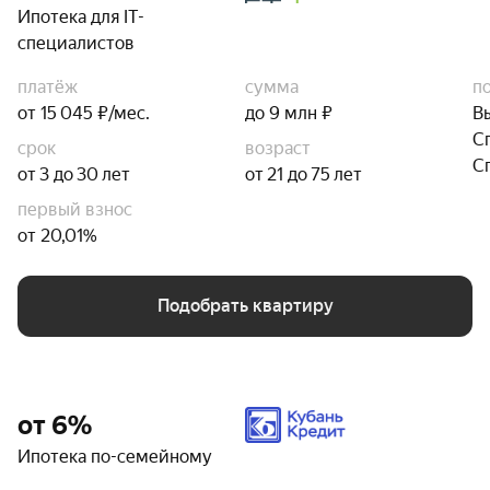
Ипотека для IT-
специалистов
платёж
сумма
п
от 15 045 ₽/мес.
до 9 млн ₽
В
С
срок
возраст
С
от 3 до 30 лет
от 21 до 75 лет
первый взнос
от 20,01%
Подобрать квартиру
от 6%
Ипотека по-семейному