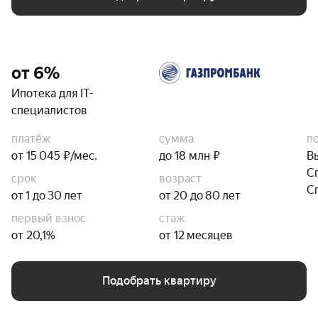
от 6%
Ипотека для IT-
специалистов
платёж
сумма
п
от 15 045 ₽/мес.
до 18 млн ₽
В
С
срок
возраст
С
от 1 до 30 лет
от 20 до 80 лет
первый взнос
стаж
от 20,1%
от 12 месяцев
Подобрать квартиру