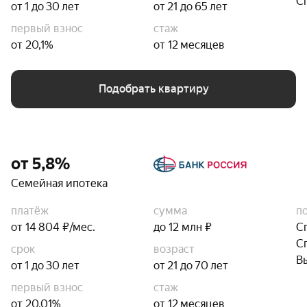
С
от 1 до 30 лет
от 21 до 65 лет
первый взнос
стаж
от 20,1%
от 12 месяцев
Подобрать квартиру
от 5,8%
Семейная ипотека
платёж
сумма
п
от 14 804 ₽/мес.
до 12 млн ₽
С
С
срок
возраст
В
от 1 до 30 лет
от 21 до 70 лет
первый взнос
стаж
от 20,01%
от 12 месяцев