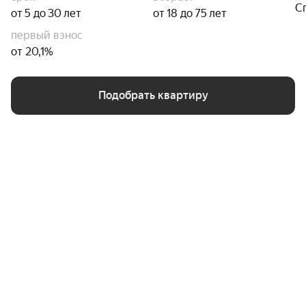
С
от 5 до 30 лет
от 18 до 75 лет
первый взнос
от 20,1%
Подобрать квартиру