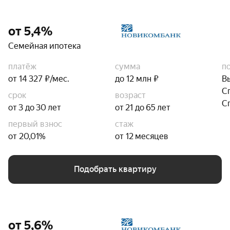
от 5,4%
Семейная ипотека
платёж
сумма
п
от 14 327 ₽/мес.
до 12 млн ₽
В
С
срок
возраст
С
от 3 до 30 лет
от 21 до 65 лет
первый взнос
стаж
от 20,01%
от 12 месяцев
Подобрать квартиру
от 5,6%