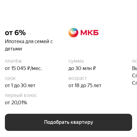
от 6%
Ипотека для семей с
детьми
платёж
сумма
п
от 15 045 ₽/мес.
до 30 млн ₽
В
С
срок
возраст
С
от 1 до 30 лет
от 18 до 75 лет
первый взнос
от 20,01%
Подобрать квартиру