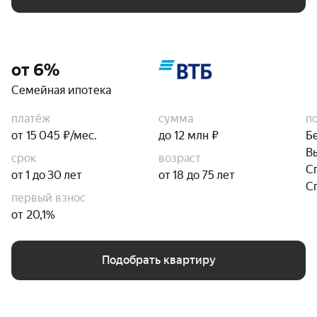
от 6%
Семейная ипотека
платёж
сумма
п
от 15 045 ₽/мес.
до 12 млн ₽
Б
В
срок
возраст
С
от 1 до 30 лет
от 18 до 75 лет
С
первый взнос
от 20,1%
Подобрать квартиру