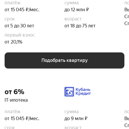
платёж
сумма
п
от 15 045 ₽/мес.
до 12 млн ₽
В
С
срок
возраст
С
от 5 до 30 лет
от 18 до 75 лет
первый взнос
от 20,1%
Подобрать квартиру
от 6%
IT-ипотека
платёж
сумма
п
от 15 045 ₽/мес.
до 9 млн ₽
В
С
срок
возраст