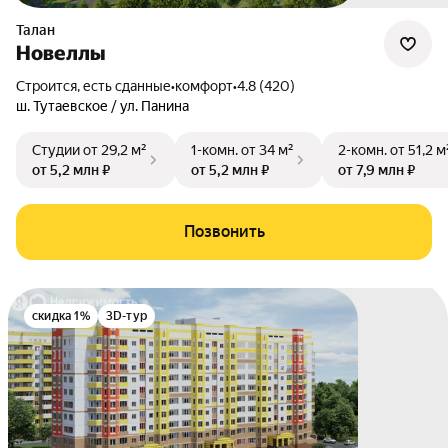
Талан
Новеллы
Строится, есть сданные
•
комфорт
•
4.8 (420)
ш. Тутаевское / ул. Панина
Студии
от 29,2 м²
1-комн.
от 34 м²
2-комн.
от 51,2 м
от 5,2 млн ₽
от 5,2 млн ₽
от 7,9 млн ₽
Позвонить
скидка 1%
3D-тур