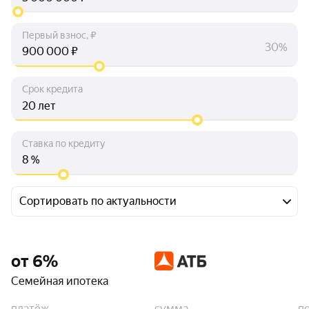
Первый взнос, ₽
30%
₽
Срок кредита
лет
Ставка по кредиту
%
Сортировать по актуальности
от 6%
Семейная ипотека
платёж
сумма
п