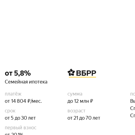
от 5,8%
Семейная ипотека
платёж
сумма
п
от 14 804 ₽/мес.
до 12 млн ₽
В
С
срок
возраст
С
от 5 до 30 лет
от 21 до 70 лет
первый взнос
от 20,1%