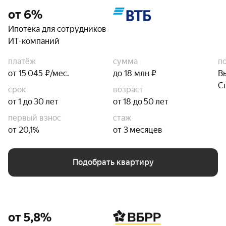
от 6%
Ипотека для сотрудников
ИТ-компаний
платёж
сумма
п
от 15 045 ₽/мес.
до 18 млн ₽
В
С
срок
возраст
от 1 до 30 лет
от 18 до 50 лет
первый взнос
стаж
от 20,1%
от 3 месяцев
Подобрать квартиру
от 5,8%