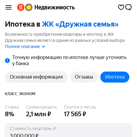
Ипотека в
ЖК «Дружная семья»
Возможность приобретения квартиры в ипотеку в ЖК
Дружная семья является одним из важных условий выбора
квартиры. На странице мы собрали программы кредитования
Полное описание
банков для покупки квартиры в ипотеку от 3.5%.
Точную информацию по ипотеке лучше уточнять
у банка
Основная информация
Отзывы
Ипотека
класс эконом
Ставка
Сумма кредита
Платёж в месяц
8%
2,1 млн ₽
17 565 ₽
Стоимость квартиры, ₽
₽