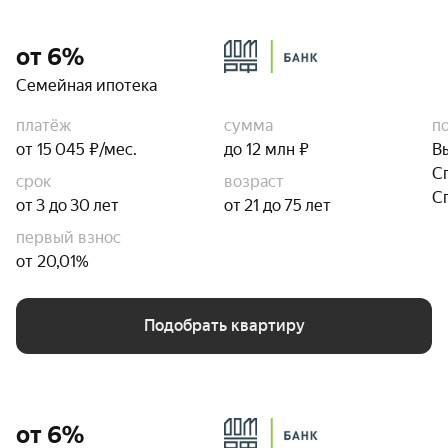
от 6%
Семейная ипотека
платёж
сумма
п
от 15 045 ₽/мес.
до 12 млн ₽
В
С
срок
возраст
С
от 3 до 30 лет
от 21 до 75 лет
первый взнос
от 20,01%
Подобрать квартиру
от 6%