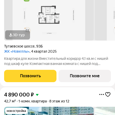
3D-тур
Тутаевское шоссе
,
93Б
ЖК «Новеллы»
, 4 квартал 2025
Квартира для жизни Вместительный коридор 4,1 кв.м с нишей
под шкаф купе Компактная ванная комната с нишей под
стиральную машину Классическая кухня с выходом на балкон
Уютная спальня правильной формы, позволит создать здесь
Позвонить
Позвоните мне
идеальный интерьер.
4 890 000
₽
42,7 м²
1-комн. квартира
8 этаж из 12
новостройка