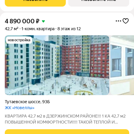
обустроить дополнительную зону
4 890 000
₽
42,7 м²
1-комн. квартира
8 этаж из 12
новостройка
Тутаевское шоссе
,
93Б
ЖК «Новеллы»
КВАРТИРА 42,7 м2 в ДЗЕРЖИНСКОМ РАЙОНЕ!!! 1 КА 42,7 м2
ПОВЫШЕННОЙ КОМФОРТНОСТИ!!!! ТАКОЙ ТЕПЛОЙ И
УЮТНОЙ ЁЩЕ НЕ БЫЛО!!! ЖИЛЬЁ В ЗАЧЁТ!!! Ипотека от 6%!!!