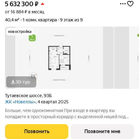
5 632 300
₽
от 16 884 ₽ в месяц
40,4 м²
1-комн. квартира
9 этаж из 9
новостройка
3D-тур
Тутаевское шоссе
,
93Б
ЖК «Новеллы»
, 4 квартал 2025
Больше, чем однокомнатная При входе в квартиру вы
попадаете в просторный коридор с выделенной нишей под
шкаф для одежды. Кухня разделена на две зоны: ниша под
кухонный гарнитур и обеденная зона с местом для отдыха.
Позвонить
Позвоните мне
Балкон 3,2 кв.м можно оборудовать