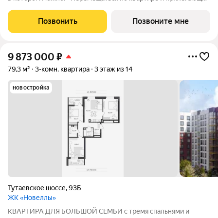
дворовой территории - Оценить размеры и функциональность
комнат - Посмотреть варианты расстановки и габариты
Позвонить
Позвоните мне
мебели Добавьте
9 873 000
₽
79,3 м²
3-комн. квартира
3 этаж из 14
новостройка
Тутаевское шоссе
,
93Б
ЖК «Новеллы»
КВАРТИРА ДЛЯ БОЛЬШОЙ СЕМЬИ с тремя спальнями и