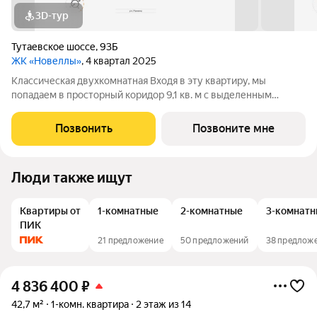
3D-тур
Тутаевское шоссе
,
93Б
ЖК «Новеллы»
, 4 квартал 2025
Классическая двухкомнатная Входя в эту квартиру, мы
попадаем в просторный коридор 9,1 кв. м с выделенным
местом под шкаф-купе. Отлично, именно здесь вы сможете
хранить свою верхнюю одежду Прямо из коридора мы
Позвонить
Позвоните мне
попадаем в классическую кухню площадью
Люди также ищут
Квартиры от
1-комнатные
2-комнатные
3-комнатн
ПИК
21 предложение
50 предложений
38 предлож
4 836 400
₽
42,7 м²
1-комн. квартира
2 этаж из 14