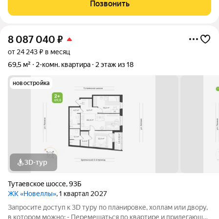
ПРЕИМУЩЕСТВА КВАРТИРЫ: - Двор без машин! - Удобная
Позвонить
современная планировка ! - Высокие потолки! -
8 087 040
₽
от 24 243 ₽ в месяц
69,5 м²
2-комн. квартира
2 этаж из 18
новостройка
3D-тур
Тутаевское шоссе
,
93Б
ЖК «Новеллы»
, 1 квартал 2027
Запросите доступ к 3D туру по планировке, холлам или двору,
в котором можно: - Перемещаться по квартире и прилегающей