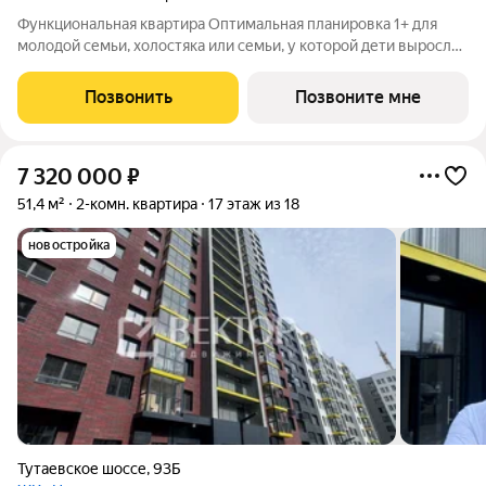
Функциональная квартира Оптимальная планировка 1+ для
молодой семьи, холостяка или семьи, у которой дети выросли
и живут отдельно. Прихожая с нишей под шкаф-купе. Большая,
удачно зонированная кухня-гостиная. Спальня с местом под
Позвонить
Позвоните мне
гардероб и выходом на
7 320 000
₽
51,4 м²
2-комн. квартира
17 этаж из 18
новостройка
Тутаевское шоссе
,
93Б