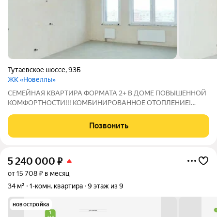
Тутаевское шоссе
,
93Б
ЖК «Новеллы»
СЕМЕЙНАЯ КВАРТИРА ФОРМАТА 2+ В ДОМЕ ПОВЫШЕННОЙ
КОМФОРТНОСТИ!!! КОМБИНИРОВАННОЕ ОТОПЛЕНИЕ!
ИПОТЕКА от 6%! ТРЕЙД-ИН С ВЫГОДОЙ! СКИДКА ДЛЯ
РОДИТЕЛЕЙ С ДЕТЬМИ И УЧАСТНИКАМ СВО!
Позвонить
ПРЕИМУЩЕСТВО КВАРТИРЫ Просторная кухня-гостиная с
выделенной нишей под
5 240 000
₽
от 15 708 ₽ в месяц
34 м²
1-комн. квартира
9 этаж из 9
новостройка