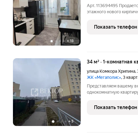
Арт. 113694495 Продается
этажного нового кирпич
улице Малая Норская в 
Параметры: Общая площад
Показать телефон
- 10 м2.
+
18
34 м² · 1-комнатная к
улица Комкора Хрипина
,
ЖК «Мегаполис»
, 3 квар
Представляем вашему в
однокомнатную квартиру
5-м этаже 9-этажного зд
вашим комфортным гнёзд
Показать телефон
наполнена естественны
+
5