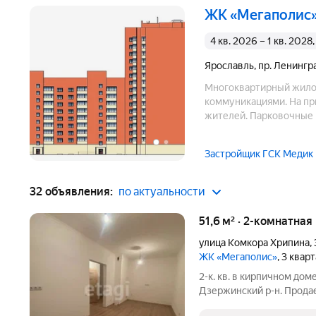
ЖК «Мегаполис
4 кв. 2026 – 1 кв. 202
Ярославль
,
пр. Ленингр
Многоквартирный жило
коммуникациями. На пр
жителей. Парковочные 
проспекту. Во дворе до
Застройщик ГСК Медик
32 объявления:
по актуальности
51,6 м² · 2-комнатная
улица Комкора Хрипина
,
ЖК «Мегаполис»
, 3 квар
2-к. кв. в кирпичном дом
Дзержинский р-н. Продае
кирпичном доме нового 