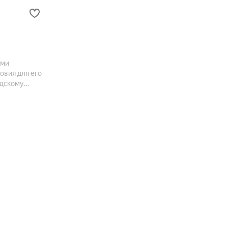
ыми
овия для его
адскому
тдыха.