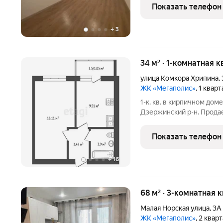
преимущество этого дома автономная газовая котельная.
Показать телефон
значит: Низкие
+
3
34 м² · 1-комнатная к
улица Комкора Хрипина
,
ЖК «Мегаполис»
, 1 квар
1-к. кв. в кирпичном дом
Дзержинский р-н. Продае
кирпичном доме нового 
преимущество этого дома автономная газовая котельная.
Показать телефон
значит: Низкие
+
16
68 м² · 3-комнатная 
Малая Норская улица
,
3А
ЖК «Мегаполис»
, 2 квар