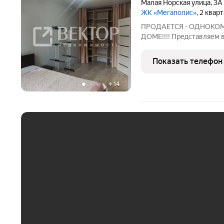
Малая Норская улица
,
3А
ЖК «Мегаполис»
, 2 квар
ПРОДАЕТСЯ - ОДНОКОМ
ДОМЕ!!!! Представляем
однокомнатную квартиру
отличным решением для
Показать телефон
вложения. Общая площадь
+
14
ЕЖЕМЕСЯЧНЫЙ ПЛАТЁ
До 30 тыс. ₽
До 50 тыс. ₽
До 70 тыс. ₽