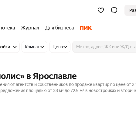
Ра
потека
Журнал
Для бизнеса
ройки
Комнат
Цена
олис» в Ярославле
ния от агентств и собственников по продаже квартир по цене от 2
предложения площадью от 33 м² до 72,5 м² в новостройках и втори