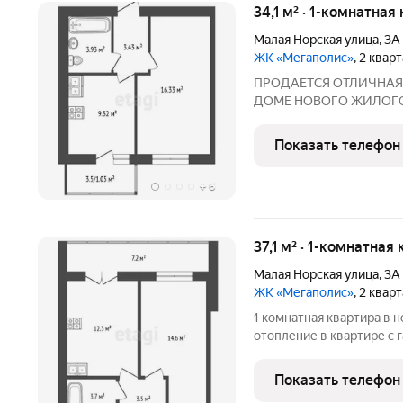
34,1 м² · 1-комнатная
Малая Норская улица
,
3А
ЖК «Мегаполис»
, 2 квар
ПPОДАЕТСЯ ОТЛИЧНАЯ 1
ДОМЕ НОВОГО ЖИЛОГО К
ПЛОЩАДЬ КВАРТИРЫ: 34,0
9,32 кв.м.(выход на ба
Показать телефон
из керамического кирпи
+
6
37,1 м² · 1-комнатная
Малая Норская улица
,
3А
ЖК «Мегаполис»
, 2 квар
1 комнатная квартира в н
отопление в квартире с 
остекление лоджий - Те
кирпича - Многофункцио
Показать телефон