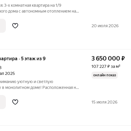
: 3-х комнатная квартира на 1/9
ного дома с автономным отоплением на
ЖК "Мегаполис" (Дзержинский район).
ь - 68 м2, жилая площадь - 44 м2, кухня
20 июля 2026
3 650 000
₽
вартира · 5 этаж из 9
107 227 ₽ за м²
3
тал 2025
онлайн показ
ниманию уютную и светлую
 в монолитном доме! Расположенная на
ания, квартира площадью 34,04 м станет
ышком. Просторная комната (16,35 м)
15 июля 2026
м