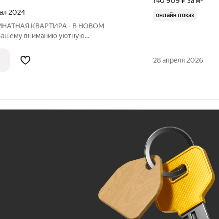
140 909 ₽ за м²
тал 2024
онлайн показ
НАТНАЯ КВАРТИРА - В НОВОМ
 вашему вниманию уютную
 на вторичном рынке, которая станет
 комфортной жизни или выгодного
28 апреля 2026
 в 33 кв. м грамотно
Ж
До 100 тыс. ₽