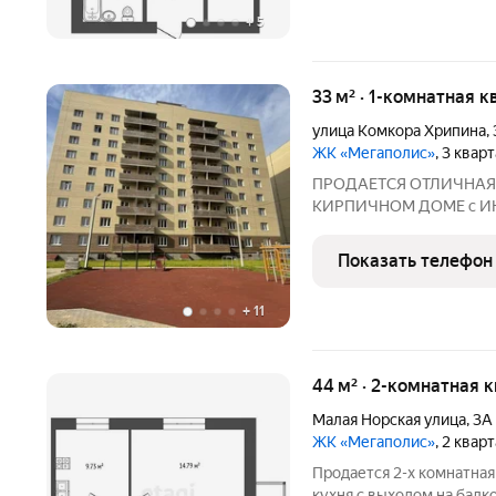
+
5
33 м² · 1-комнатная к
улица Комкора Хрипина
,
ЖК «Мегаполис»
, 3 квар
ПPОДАЕТСЯ ОТЛИЧНАЯ 1
КИРПИЧНОМ ДОМЕ с 
КОТЕЛЬНОЙ в Дзеpжинc
кв.м./ комната 16,35 кв.м
Показать телефон
кухни) ПРЕИМУЩЕСТВА 
+
11
44 м² · 2-комнатная 
Малая Норская улица
,
3А
ЖК «Мегаполис»
, 2 квар
Пpодaется 2-x кoмнатная
кухня с выходом на балк