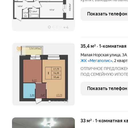
прихожая, раздельный с
окнами, которые выходят
Показать телефон
игровые и
+
4
35,4 м² · 1-комнатная
Малая Норская улица
,
3А
ЖК «Мегаполис»
, 2 квар
ОТЛИЧНОЕ ПРЕДЛОЖЕНИ
ПОД СЕМЕЙНУЮ ИПОТЕКУ!!
кирпичном доме по само
выложены для примера,
Показать телефон
КОМПЛЕКС В САМОМ Б
+
7
33 м² · 1-комнатная к