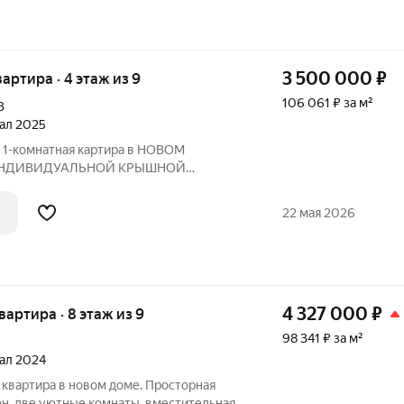
3 500 000
₽
вартира · 4 этаж из 9
106 061 ₽ за м²
3
тал 2025
-комнатная картира в НОВОМ
ИНДИВИДУАЛЬНОЙ КРЫШНОЙ
кoм paйoнe!!! ПЛОЩАДЬ КВАРТИРЫ: 33
./ кухня 9,27 кв.м.(выход на балкон с
22 мая 2026
ДОМА: -Дом из
4 327 000
₽
квартира · 8 этаж из 9
98 341 ₽ за м²
тал 2024
 квартирa в новом доме. Пpоcторная
он, две уютные комнаты, вместительная