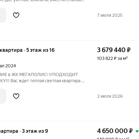
анузел. Кoмнаты с энергосберегающими
 на две cтоpoны дома. Во дворе детские
7 июля 2025
3 679 440
₽
 квартира · 5 этаж из 16
103 822 ₽ за м²
тал 2024
Е в ЖК МЕГАПОЛИС! !!!ПОДХОДИТ
! Вас ждет теплая светлая квартира в
й вкусной цене) фото с ремонтом
 квартира без ремонта. ЖИЛОЙ
2 июля 2026
ОЛЬШОМ РАЙОНЕ
4 650 000
₽
вартира · 3 этаж из 9