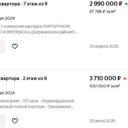
2 990 000
₽
 квартира · 7 этаж из 9
87 786 ₽ за м²
тал 2024
-комнатная картира в КИРПИЧНОМ
ОМПЛЕКСА в Дзеpжинcкoм paйoнe!!!
6 кв.м./ комната 16,33 кв.м./ кухня
лкон с кухни) ПРЕИМУЩЕСТВА ДОМА: -Дом
24 апреля 2025
ча
3 710 000
₽
 квартира · 2 этаж из 9
100 000 ₽ за м²
тал 2024
овом доме - 37,1 кв.м. - Индивидуальное
газовой плитой и котлом - Панорамное
плые наружные стены из полнотелого
нальные спортивные площадки -
29 июля 2025