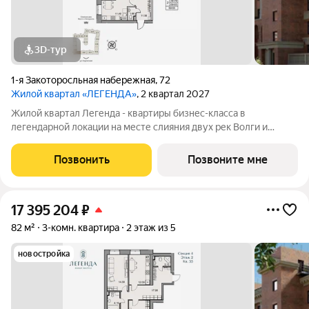
3D-тур
1-я Закоторосльная набережная
,
72
Жилой квартал «ЛЕГЕНДА»
, 2 квартал 2027
Жилой квартал Легенда - квартиры бизнес-класса в
легендарной локации на месте слияния двух рек Волги и
Которосли, в окружении объектов культурного наследия
Юнеско Церковь Иоанна Златоуста и памятник 18 века. Проект
Позвонить
Позвоните мне
граничит с природным парком на
17 395 204
₽
82 м²
3-комн. квартира
2 этаж из 5
новостройка