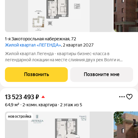
1-я Закоторосльная набережная
,
72
Жилой квартал «ЛЕГЕНДА»
, 2 квартал 2027
Жилой квартал Легенда - квартиры бизнес-класса в
легендарной локации на месте слияния двух рек Волги и
Которосли, в окружении объектов культурного наследия
Юнеско Церковь Иоанна Златоуста и памятник 18 века. Проект
Позвонить
Позвоните мне
граничит с природным парком на
13 523 493
₽
64,9 м²
2-комн. квартира
2 этаж из 5
новостройка