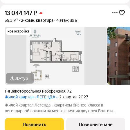
13 044 147
₽
59,3 м²
2-комн. квартира
4 этаж из 5
новостройка
3D-тур
1-я Закоторосльная набережная
,
72
Жилой квартал «ЛЕГЕНДА»
, 2 квартал 2027
Жилой квартал Легенда - квартиры бизнес-класса в
легендарной локации на месте слияния двух рек Волги и
Которосли, в окружении объектов культурного наследия
Юнеско Церковь Иоанна Златоуста и памятник 18 века. Проект
Позвонить
Позвоните мне
граничит с природным парком на