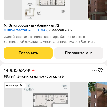
1-я Закоторосльная набережная
,
72
Жилой квартал «ЛЕГЕНДА»
, 2 квартал 2027
Жилой квартал Легенда - квартиры бизнес-класса в
легендарной локации на месте слияния двух рек Волги и
Которосли, в окружении объектов культурного наследия
Юнеско Церковь Иоанна Златоуста и памятник 18 века. Проект
Позвонить
Позвоните мне
граничит с природным парком на
14 935 922
₽
69,7 м²
2-комн. квартира
2 этаж из 5
новостройка