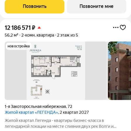
Юнеско Церковь Иоанна Златоуста и памятник 18 века. Проект
Позвонить
Позвоните мне
граничит с природным парком на
12 186 571
₽
56,2 м²
2-комн. квартира
2 этаж из 5
новостройка
1-я Закоторосльная набережная
,
72
Жилой квартал «ЛЕГЕНДА»
, 2 квартал 2027
Жилой квартал Легенда - квартиры бизнес-класса в
легендарной локации на месте слияния двух рек Волги и