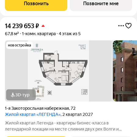
Юнеско Церковь Иоанна Златоуста и памятник 18 века. Проект
Позвонить
Позвоните мне
граничит с природным парком на
14 239 653
₽
67,8 м²
1-комн. квартира
4 этаж из 5
новостройка
3D-тур
1-я Закоторосльная набережная
,
72
Жилой квартал «ЛЕГЕНДА»
, 2 квартал 2027
Жилой квартал Легенда - квартиры бизнес-класса в
легендарной локации на месте слияния двух рек Волги и
Которосли, в окружении объектов культурного наследия