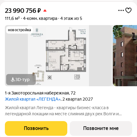
23 990 756
₽
111,6 м²
4-комн. квартира
4 этаж из 5
новостройка
3D-тур
1-я Закоторосльная набережная
,
72
Жилой квартал «ЛЕГЕНДА»
, 2 квартал 2027
Жилой квартал Легенда - квартиры бизнес-класса в
легендарной локации на месте слияния двух рек Волги и
Которосли, в окружении объектов культурного наследия
Юнеско Церковь Иоанна Златоуста и памятник 18 века. Проект
Позвонить
Позвоните мне
граничит с природным парком на