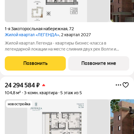
1-я Закоторосльная набережная
,
72
Жилой квартал «ЛЕГЕНДА»
, 2 квартал 2027
Жилой квартал Легенда - квартиры бизнес-класса в
легендарной локации на месте слияния двух рек Волги и
Которосли, в окружении объектов культурного наследия
Юнеско Церковь Иоанна Златоуста и памятник 18 века. Проект
Позвонить
Позвоните мне
граничит с природным парком на
24 294 584
₽
104,8 м²
3-комн. квартира
5 этаж из 5
новостройка