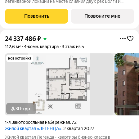
легендарной локации на месте слияния двух рек Волги и
Которосли, в окружении объектов культурного наследия
Юнеско Церковь Иоанна Златоуста и памятник 18 века. Проект
Позвонить
Позвоните мне
граничит с природным парком на
24 337 486
₽
112,6 м²
4-комн. квартира
3 этаж из 5
новостройка
3D-тур
1-я Закоторосльная набережная
,
72
Жилой квартал «ЛЕГЕНДА»
, 2 квартал 2027
Жилой квартал Легенда - квартиры бизнес-класса в