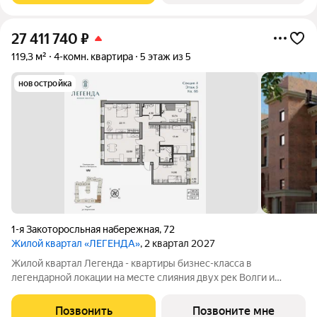
27 411 740
₽
119,3 м²
4-комн. квартира
5 этаж из 5
новостройка
1-я Закоторосльная набережная
,
72
Жилой квартал «ЛЕГЕНДА»
, 2 квартал 2027
Жилой квартал Легенда - квартиры бизнес-класса в
легендарной локации на месте слияния двух рек Волги и
Которосли, в окружении объектов культурного наследия
Юнеско Церковь Иоанна Златоуста и памятник 18 века. Проект
Позвонить
Позвоните мне