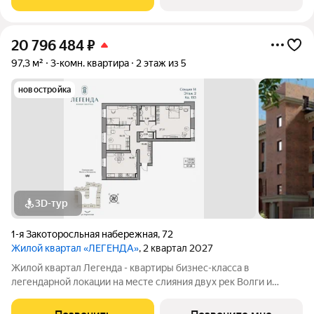
граничит с природным парком на
20 796 484
₽
97,3 м²
3-комн. квартира
2 этаж из 5
новостройка
3D-тур
1-я Закоторосльная набережная
,
72
Жилой квартал «ЛЕГЕНДА»
, 2 квартал 2027
Жилой квартал Легенда - квартиры бизнес-класса в
легендарной локации на месте слияния двух рек Волги и
Которосли, в окружении объектов культурного наследия
Юнеско Церковь Иоанна Златоуста и памятник 18 века. Проект