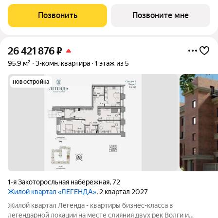
Которосли, в окружении объектов культурного наследия
Юнеско Церковь Иоанна Златоуста и памятник 18 века. Проект
Позвонить
Позвоните мне
граничит с природным парком на
26 421 876
₽
95,9 м²
3-комн. квартира
1 этаж из 5
новостройка
1-я Закоторосльная набережная
,
72
Жилой квартал «ЛЕГЕНДА»
, 2 квартал 2027
Жилой квартал Легенда - квартиры бизнес-класса в
легендарной локации на месте слияния двух рек Волги и