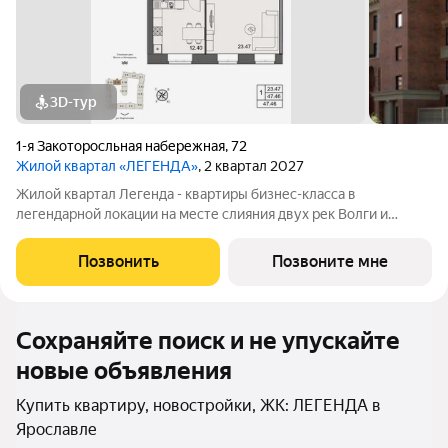
3D-тур
1-я Закоторосльная набережная
,
72
Жилой квартал «ЛЕГЕНДА»
, 2 квартал 2027
Жилой квартал Легенда - квартиры бизнес-класса в
легендарной локации на месте слияния двух рек Волги и
Которосли, в окружении объектов культурного наследия
Юнеско Церковь Иоанна Златоуста и памятник 18 века. Проект
Позвонить
Позвоните мне
граничит с природным парком на
Сохраняйте поиск и не упускайте
новые объявления
Купить квартиру, новостройки, ЖК: ЛЕГЕНДА в
Ярославле