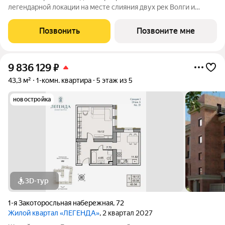
легендарной локации на месте слияния двух рек Волги и
Которосли, в окружении объектов культурного наследия
Юнеско Церковь Иоанна Златоуста и памятник 18 века. Проект
Позвонить
Позвоните мне
граничит с природным парком на
9 836 129
₽
43,3 м²
1-комн. квартира
5 этаж из 5
новостройка
3D-тур
1-я Закоторосльная набережная
,
72
Жилой квартал «ЛЕГЕНДА»
, 2 квартал 2027