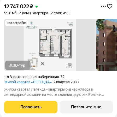
12 747 022
₽
59,8 м²
2-комн. квартира
2 этаж из 5
новостройка
3D-тур
1-я Закоторосльная набережная
,
72
Жилой квартал «ЛЕГЕНДА»
, 2 квартал 2027
Жилой квартал Легенда - квартиры бизнес-класса в
легендарной локации на месте слияния двух рек Волги и
Которосли, в окружении объектов культурного наследия
Юнеско Церковь Иоанна Златоуста и памятник 18 века. Проект
Позвонить
Позвоните мне
граничит с природным парком на