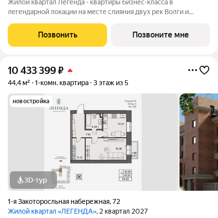
Жилой квартал Легенда - квартиры бизнес-класса в
легендарной локации на месте слияния двух рек Волги и
Которосли, в окружении объектов культурного наследия
Юнеско Церковь Иоанна Златоуста и памятник 18 века. Проект
Позвонить
Позвоните мне
граничит с природным парком на
10 433 399
₽
44,4 м²
1-комн. квартира
3 этаж из 5
новостройка
3D-тур
1-я Закоторосльная набережная
,
72
Жилой квартал «ЛЕГЕНДА»
, 2 квартал 2027