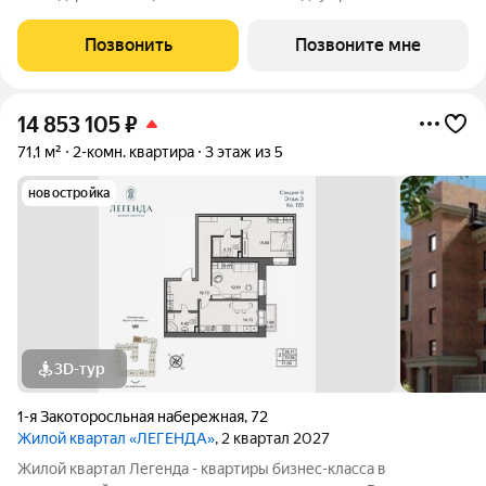
Которосли, в окружении объектов культурного наследия
Юнеско Церковь Иоанна Златоуста и памятник 18 века. Проект
Позвонить
Позвоните мне
граничит с природным парком на
14 853 105
₽
71,1 м²
2-комн. квартира
3 этаж из 5
новостройка
3D-тур
1-я Закоторосльная набережная
,
72
Жилой квартал «ЛЕГЕНДА»
, 2 квартал 2027
Жилой квартал Легенда - квартиры бизнес-класса в