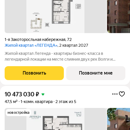
1-я Закоторосльная набережная
,
72
Жилой квартал «ЛЕГЕНДА»
, 2 квартал 2027
Жилой квартал Легенда - квартиры бизнес-класса в
легендарной локации на месте слияния двух рек Волги и
Которосли, в окружении объектов культурного наследия
Юнеско Церковь Иоанна Златоуста и памятник 18 века. Проект
Позвонить
Позвоните мне
граничит с природным парком на
10 473 030
₽
47,5 м²
1-комн. квартира
2 этаж из 5
новостройка