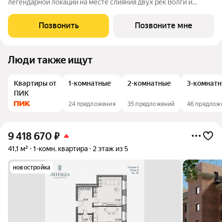
легендарной локации на месте слияния двух рек Волги и
Которосли, в окружении объектов культурного наследия
Юнеско Церковь Иоанна Златоуста и памятник 18 века. Проект
Позвонить
Позвоните мне
граничит с природным парком на
Люди также ищут
Квартиры от
1-комнатные
2-комнатные
3-комнат
ПИК
24 предложения
35 предложений
46 предлож
9 418 670
₽
41,1 м²
1-комн. квартира
2 этаж из 5
новостройка