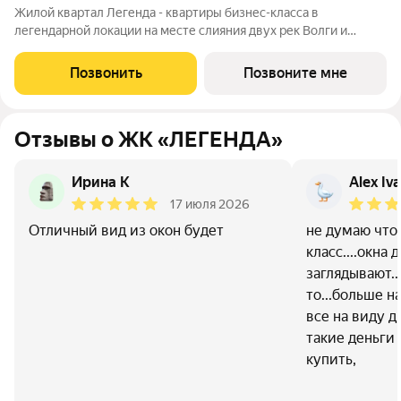
Жилой квартал Легенда - квартиры бизнес-класса в
легендарной локации на месте слияния двух рек Волги и
Которосли, в окружении объектов культурного наследия
Юнеско Церковь Иоанна Златоуста и памятник 18 века. Проект
Позвонить
Позвоните мне
граничит с природным парком на
Отзывы о ЖК «ЛЕГЕНДА»
Ирина К
Alex Iv
17 июля 2026
Отличный вид из окон будет
не думаю что
класс....окна 
заглядывают..
то...больше н
все на виду др
такие деньги
купить,